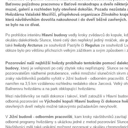
Baťovou pojízdnou pracovnou v Baťově mrakodrapu a dveře některý
muzeí, galerií a rozhleden byly otevřené dokořán. Pozadu nezůstala 
Hvězdárna Valašské Meziříčí, příspěvková organizace Zlínského kraje
která návštěvníkům dovolila nakouknout i do dveří běžně zavřených.
se bylo na co dívat.
Po prohlídce interiéru
Hlavní budovy
vedly kroky zvědavců do kopule, kde
okuláru dalekohledu Slunce, které celý den nepřekryl jediný mráček, ale
p
také
hvězdy Arcturus
ze souhvězdí Pastýře či
Regulus
ze souhvězdí Lv
obloze bylo pro většinu příchozích velkým zážitkem a svým způsobem i 
Pozorování naší nejbližší hvězdy probíhalo tentokráte pomocí dale
budovy
, který je veřejnosti po celý zbytek roku nepřístupný. Slunce se 
pozorovatelům nádherné protuberance, velké množství slunečních skvrn a 
zraky návštěvníků podařilo vyfotit v Jižní budově - odborném pracovišti. 
namířen na 3,5 km vzdálenou rozhlednu nedaleko obce Jarcová. Velký oh
Ballnerovu hvězdárnu a na park obklopující hvězdárnu.
Mezi návštěvníky se našli dokonce i takoví, kteří zatoužili v Hlavní budo
odborná pozorování ve
Východní kopuli Hlavní budovy či dokonce hvě
otevřených dveří nebylo možné takovýmto požadavkům nevyhovět.
V
Jižní budově - odborném pracovišti
, kam kroky návštěvníků zavítají
odborné programy hvězdárny s ukázkou jedné z metod pozorování Slunce 
Návštěvníci měli také unikátní možnost pozorovat v okuláru chromosferic