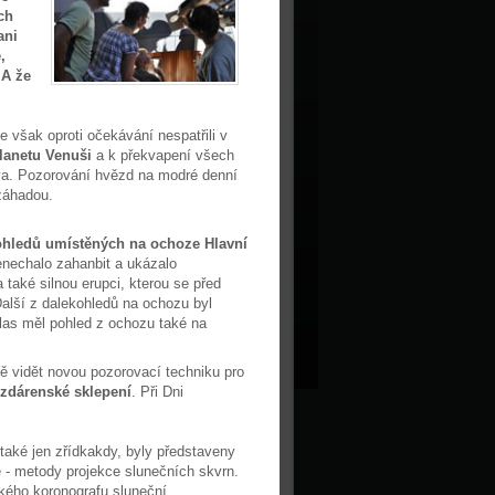
ch
ani
,
 A že
 však oproti očekávání nespatřili v
lanetu Venuši
a k překvapení všech
a. Pozorování hvězd na modré denní
záhadou.
kohledů umístěných na ochoze Hlavní
nenechalo zahanbit a ukázalo
také silnou erupci, kterou se před
Další z dalekohledů na ochozu byl
las měl pohled z ochozu také na
vě vidět novou pozorovací techniku pro
zdárenské sklepení
. Při Dni
 také jen zřídkakdy, byly představeny
- metody projekce slunečních skvrn.
kého koronografu sluneční