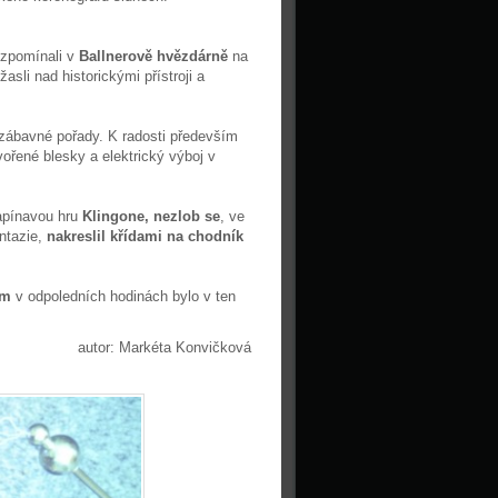
vzpomínali v
Ballnerově hvězdárně
na
sli nad historickými přístroji a
zábavné pořady. K radosti především
ytvořené blesky a elektrický výboj v
napínavou hru
Klingone, nezlob se
, ve
antazie,
nakreslil křídami na chodník
em
v odpoledních hodinách bylo v ten
autor: Markéta Konvičková