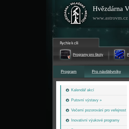
Hvězdárna V
www.astrovm.cz
Programy pro školy
P
Program
Pro návštěvníky
Kalendář akcí
Putovní výstavy »
Večerní pozorování pro veřejnost
Inovativní výukové programy