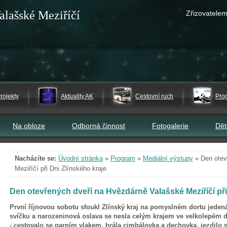
alašské Meziříčí
Zřizovatelem
rojekty
Aktuality AK
Cestovní ruch
Pro
Na obloze
Odborná činnost
Fotogalerie
Dě
Nacházíte se:
Úvodní stránka
»
Program
»
Mediální výstupy
»
Den otev
Meziříčí při Dni Zlínského kraje
Den otevřených dveří na Hvězdárně Valašské Meziříčí při
První říjnovou sobotu sfoukl Zlínský kraj na pomyslném dortu jeden
svíčku a narozeninová oslava se nesla celým krajem ve velkolepém 
- cestovalo se parním vlakem, hrála cimbálovka a dechovka, jezdilo 