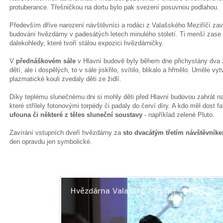
protuberance. Třešničkou na dortu bylo pak svezení posuvnou podlahou.
Především dříve narození návštěvníci a rodáci z Valašského Meziříčí za
budování hvězdárny v padesátých letech minulého století. Ti menší zase ža
dalekohledy, které tvoří stálou expozici hvězdárničky.
V
přednáškovém sále
v Hlavní budově byly během dne přichystány dva 
dětí, ale i dospělých, to v sále jiskřilo, svítilo, blikalo a hřmělo. Uměle v
plazmatické kouli zvedaly děti ze židlí.
Díky teplému slunečnému dni si mohly děti před Hlavní budovou zahrát 
které střílely fotonovými torpédy či padaly do červí díry. A kdo měl dost f
ufouna
či některé z těles sluneční soustavy
- například zelené Pluto.
Zavírání vstupních dveří hvězdárny za
sto dvacátým třetím návštěvník
den opravdu jen symbolické.