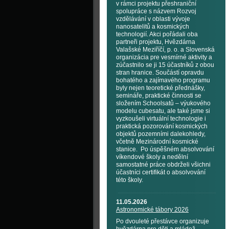
v rámci projektu přeshraniční
spolupráce s názvem Rozvoj
vzdělávání v oblasti vývoje
nanosatelitů a kosmických
technologií. Akci pořádali oba
partneři projektu, Hvězdárna
Valašské Meziříčí, p. o. a Slovenská
organizácia pre vesmírné aktivity a
zúčastnilo se ji 15 účastníků z obou
stran hranice. Součástí opravdu
bohatého a zajímavého programu
byly nejen teoretické přednášky,
semináře, praktické činnosti se
složením Schoolsatů – výukového
modelu cubesatu, ale také jsme si
vyzkoušeli virtuální technologie i
praktická pozorování kosmických
objektů pozemními dalekohledy,
včetně Mezinárodní kosmické
stanice. Po úspěšném absolvování
víkendové školy a nedělní
samostatné práce obdrželi všichni
účastníci certifikát o absolvování
této školy.
11.05.2026
Astronomické tábory 2026
Po dvouleté přestávce organizuje