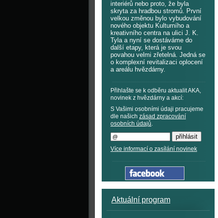
interiérů nebo proto, že byla
skryta za hradbou stromů. První
velkou změnou bylo vybudování
nového objektu Kulturního a
kreativního centra na ulici J. K.
Tyla a nyní se dostáváme do
další etapy, která je svou
povahou velmi zřetelná. Jedná se
o komplexní revitalizaci oplocení
a areálu hvězdárny.
Přihlašte se k odběru aktualit AKA,
novinek z hvězdárny a akcí:
S Vašimi osobními údaji pracujeme
dle našich
zásad zpracování
osobních údajů
.
Více informací o zasílání novinek
Aktuální program