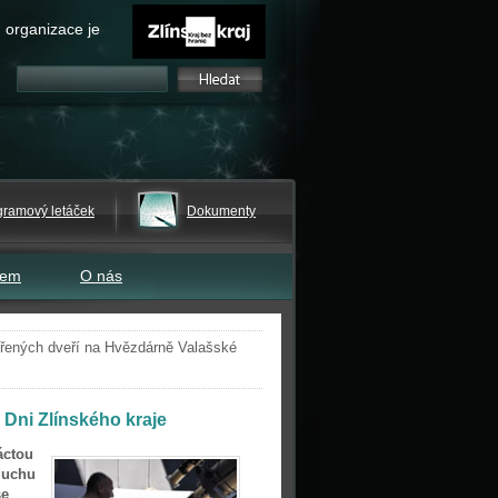
 organizace je
gramový letáček
Dokumenty
tem
O nás
řených dveří na Hvězdárně Valašské
 Dni Zlínského kraje
áctou
duchu
se