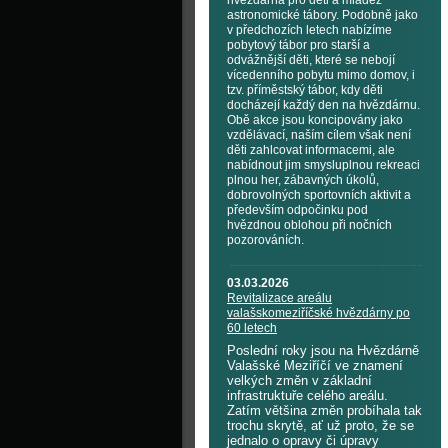
hvězdárna pro děti a mládež
astronomické tábory. Podobně jako
v předchozích letech nabízíme
pobytový tábor pro starší a
odvážnější děti, které se nebojí
vícedenního pobytu mimo domov, i
tzv. příměstský tábor, kdy děti
docházejí každý den na hvězdárnu.
Obě akce jsou koncipovány jako
vzdělávací, naším cílem však není
děti zahlcovat informacemi, ale
nabídnout jim smysluplnou rekreaci
plnou her, zábavných úkolů,
dobrovolných sportovních aktivit a
především odpočinku pod
hvězdnou oblohou při nočních
pozorováních.
03.03.2026
Revitalizace areálu
valašskomeziříčské hvězdárny po
60 letech
Poslední roky jsou na Hvězdárně
Valašské Meziříčí ve znamení
velkých změn v základní
infrastruktuře celého areálu.
Zatím většina změn probíhala tak
trochu skrytě, ať už proto, že se
jednalo o opravy či úpravy