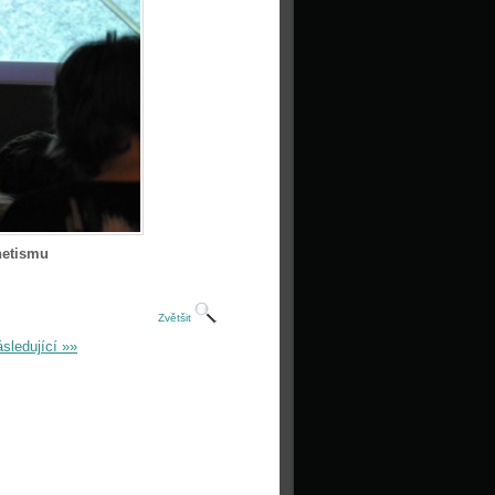
netismu
Zvětšit
sledující »»