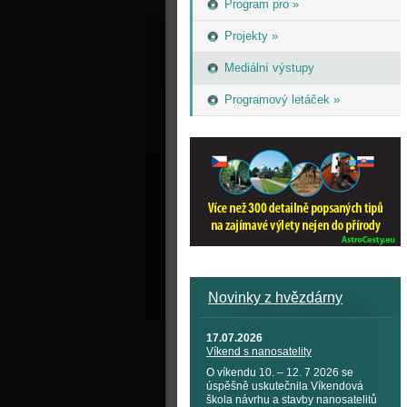
Program pro »
Projekty »
Mediální výstupy
Programový letáček »
Novinky z hvězdárny
17.07.2026
Víkend s nanosatelity
O víkendu 10. – 12. 7 2026 se
úspěšně uskutečnila Víkendová
škola návrhu a stavby nanosatelitů