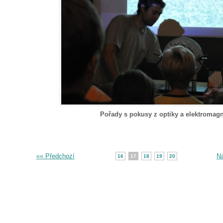
Pořady s pokusy z optiky a elektromag
«« Předchozí
Ná
16
17
18
19
20