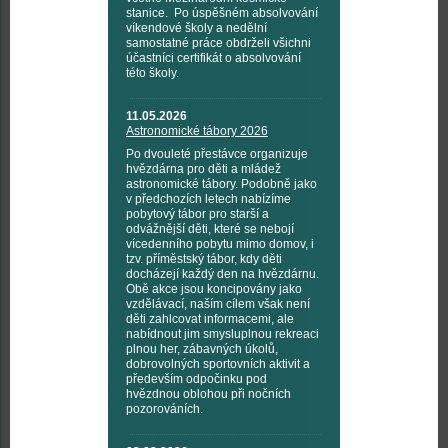
stanice. Po úspěšném absolvování
víkendové školy a nedělní
samostatné práce obdrželi všichni
účastníci certifikát o absolvování
této školy.
11.05.2026
Astronomické tábory 2026
Po dvouleté přestávce organizuje
hvězdárna pro děti a mládež
astronomické tábory. Podobně jako
v předchozích letech nabízíme
pobytový tábor pro starší a
odvážnější děti, které se nebojí
vícedenního pobytu mimo domov, i
tzv. příměstský tábor, kdy děti
docházejí každý den na hvězdárnu.
Obě akce jsou koncipovány jako
vzdělávací, naším cílem však není
děti zahlcovat informacemi, ale
nabídnout jim smysluplnou rekreaci
plnou her, zábavných úkolů,
dobrovolných sportovních aktivit a
především odpočinku pod
hvězdnou oblohou při nočních
pozorováních.