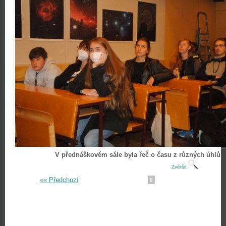
V přednáškovém sále byla řeč o času z různých úhlů.
Zvětšit
«« Předchozí
6