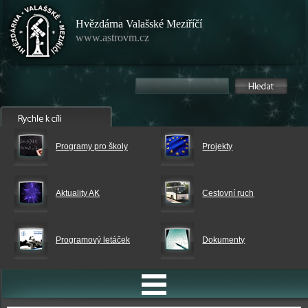
Hvězdárna Valašské Meziříčí
www.astrovm.cz
Programy pro školy
Projekty
Aktuality AK
Cestovní ruch
Programový letáček
Dokumenty