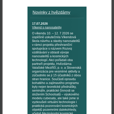
Novinky z hvězdárny
17.07.2026
Víkend s nanosatelity
O víkendu 10. – 12. 7 2026 se
úspěšně uskutečnila Víkendová
škola návrhu a stavby nanosatelitů
v rámci projektu přeshraniční
spolupráce s názvem Rozvoj
vzdělávání v oblasti vývoje
nanosatelitů a kosmických
technologií. Akci pořádali oba
partneři projektu, Hvězdárna
Valašské Meziříčí, p. o. a Slovenská
organizácia pre vesmírné aktivity a
zúčastnilo se ji 15 účastníků z obou
stran hranice. Součástí opravdu
bohatého a zajímavého programu
byly nejen teoretické přednášky,
semináře, praktické činnosti se
složením Schoolsatů – výukového
modelu cubesatu, ale také jsme si
vyzkoušeli virtuální technologie i
praktická pozorování kosmických
objektů pozemními dalekohledy,
včetně Mezinárodní kosmické