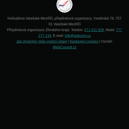
Hvězdárna Valašské Meziříčí, příspěvková organizace, Vsetínská 78, 757
01 Valašské Meziříčí
Příspěvková organizace Zlínského kraje. Telefon:
571 611 928
, Mobil:
777
277 134
, E-mail:
info@astrovm.cz
Jak chráníme Vaše osobní údaje
|
Nastavení cookies
| Vyrobil:
WebConsult.cz