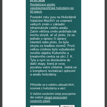
03.03.2026
Revitalizace areálu
valašskomeziříčské hvězdárny po
60 letech
Poslední roky jsou na Hvězdárně
Valašské Meziříčí ve znamení
velkých změn v základní
infrastruktuře celého areálu.
Zatím většina změn probíhala tak
trochu skrytě, ať už proto, že se
jednalo o opravy či úpravy
interiérů nebo proto, že byla
skryta za hradbou stromů. První
velkou změnou bylo vybudování
nového objektu Kulturního a
kreativního centra na ulici J. K.
Tyla a nyní se dostáváme do
další etapy, která je svou
povahou velmi zřetelná. Jedná se
o komplexní revitalizaci oplocení
a areálu hvězdárny.
Přihlašte se k odběru aktualit AKA,
novinek z hvězdárny a akcí:
S Vašimi osobními údaji pracujeme
dle našich
zásad zpracování
osobních údajů
.