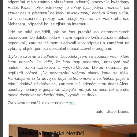
připomíná málo známou skutečnost odborný pracovník hvězdárny
Radek Kraus.
„Pro astronomy to tehdy byla jediná možnost, jak
získat čas s přesností na jednu milisekundu,“
dodává Kraus s tím,
že v současnosti přesný čas určuje vysílač ve Frankfurtu nad
Mohanem, případně ho lze zjistit na internetu.
Lidé se také dověděli, jak se čas promítá do astronomických
pozorování. Do dalekohledu v hlavní kopuli se kvůli zatažené obloze
nepodívali, zato se zájmem sledovali jeho přípravu a zaměření na
vybraný objekt pomocí speciálního počítačového programu.
„Bylo to úžasné a nádherné. Dověděla jsem se spoustu věcí, které
jsem neznala. Je vidět, že jsou tady odborníci,“
neskrývá své
nadšení Šárka Carbolová z Frýdku-Místku, kterou zklamala jen
nepřízeň počasí.
„Na pozorování večerní oblohy jsme se těšili.
Pamatujeme si ta dřívější, když astronomové s technikou přijeli k
nám,“
dodává návštěvnice, zatímco její jedenáctiletou dceru Alenu
upoutaly horniny v geoparku.
„Zaujalo mě, jak se něco tak starého
mohlo dochovat do dnešní doby,“
vysvětluje dívka.
Zvukovou reportáž z akce najdete
zde
.
autor: Josef Beneš