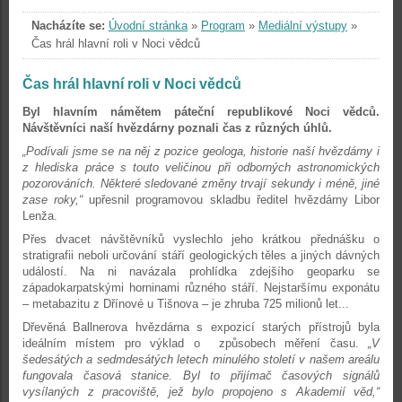
Nacházíte se:
Úvodní stránka
»
Program
»
Mediální výstupy
»
Čas hrál hlavní roli v Noci vědců
Čas hrál hlavní roli v Noci vědců
Byl hlavním námětem páteční republikové Noci vědců.
Návštěvníci naší hvězdárny poznali čas z různých úhlů.
„Podívali jsme se na něj z pozice geologa, historie naší hvězdárny i
z hlediska práce s touto veličinou při odborných astronomických
pozorováních. Některé sledované změny trvají sekundy i méně, jiné
zase roky,“
upřesnil programovou skladbu ředitel hvězdárny Libor
Lenža.
Přes dvacet návštěvníků vyslechlo jeho krátkou přednášku o
stratigrafii neboli určování stáří geologických těles a jiných dávných
událostí. Na ni navázala prohlídka zdejšího geoparku se
západokarpatskými horninami různého stáří. Nejstaršímu exponátu
– metabazitu z Dřínové u Tišnova – je zhruba 725 milionů let...
Dřevěná Ballnerova hvězdárna s expozicí starých přístrojů byla
ideálním místem pro výklad o způsobech měření času.
„V
šedesátých a sedmdesátých letech minulého století v našem areálu
fungovala časová stanice. Byl to přijímač časových signálů
vysílaných z pracoviště, jež bylo propojeno s Akademií věd,“