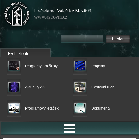
Hvězdárna Valašské Meziříčí
www.astrovm.cz
Programy pro školy
Projekty
Aktuality AK
Cestovní ruch
Programový letáček
Dokumenty