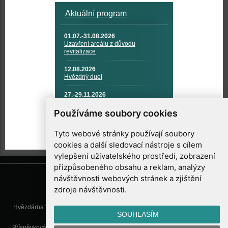
Aktuální program
01.07.-31.08.2026
Uzavření areálu z důvodu
revitalizace
12.08.2026
Hvězdný duel
27.-29.11.2026
KOSMONAUTIKA, RAKETOVÁ
TECHNIKA A KOSMICKÉ
Používáme soubory cookies
TECHNOLOGIE
Tyto webové stránky používají soubory
cookies a další sledovací nástroje s cílem
vylepšení uživatelského prostředí, zobrazení
přizpůsobeného obsahu a reklam, analýzy
návštěvnosti webových stránek a zjištění
zdroje návštěvnosti.
Hvězdárna Valašské Meziříčí, příspěvková organizace, Vsetínská 78, 757
SOUHLASÍM
01 Valašské Meziříčí
Příspěvková organizace Zlínského kraje. Telefon:
571 611 928
, Mobil:
777