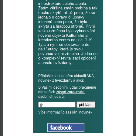
infrastruktuře celého areálu.
Zatím většina změn probíhala tak
trochu skrytě, ať už proto, že se
jednalo o opravy či úpravy
interiérů nebo proto, že byla
skryta za hradbou stromů. První
velkou změnou bylo vybudování
nového objektu Kulturního a
kreativního centra na ulici J. K.
Tyla a nyní se dostáváme do
další etapy, která je svou
povahou velmi zřetelná. Jedná se
o komplexní revitalizaci oplocení
a areálu hvězdárny.
Přihlašte se k odběru aktualit AKA,
novinek z hvězdárny a akcí:
S Vašimi osobními údaji pracujeme
dle našich
zásad zpracování
osobních údajů
.
Více informací o zasílání novinek