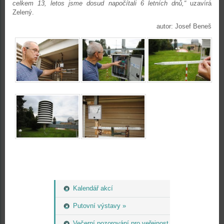
celkem 13, letos jsme dosud napočítali 6 letních dnů,“
uzavírá
Zelený.
autor: Josef Beneš
Kalendář akcí
Putovní výstavy »
Večerní pozorování pro veřejnost