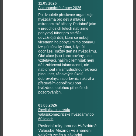
11.05.2026
Astronomické tábory 2026
Po dvouleté přestávce organizuje
hvězdárna pro děti a mládež
astronomické tábory. Podobně jako
v předchozích letech nabízíme
pobytový tábor pro starší a
odvážnější děti, které se nebojí
vícedenního pobytu mimo domov, i
tzv. příměstský tábor, kdy děti
docházejí každý den na hvězdárnu.
Obě akce jsou koncipovány jako
vzdělávací, naším cílem však není
děti zahlcovat informacemi, ale
nabídnout jim smysluplnou rekreaci
plnou her, zábavných úkolů,
dobrovolných sportovních aktivit a
především odpočinku pod
hvězdnou oblohou při nočních
pozorováních.
03.03.2026
Revitalizace areálu
valašskomeziříčské hvězdárny po
60 letech
Poslední roky jsou na Hvězdárně
Valašské Meziříčí ve znamení
velkých změn v základní