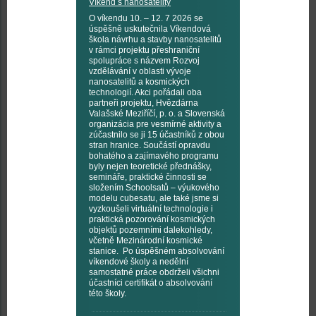
Víkend s nanosatelity
O víkendu 10. – 12. 7 2026 se
úspěšně uskutečnila Víkendová
škola návrhu a stavby nanosatelitů
v rámci projektu přeshraniční
spolupráce s názvem Rozvoj
vzdělávání v oblasti vývoje
nanosatelitů a kosmických
technologií. Akci pořádali oba
partneři projektu, Hvězdárna
Valašské Meziříčí, p. o. a Slovenská
organizácia pre vesmírné aktivity a
zúčastnilo se ji 15 účastníků z obou
stran hranice. Součástí opravdu
bohatého a zajímavého programu
byly nejen teoretické přednášky,
semináře, praktické činnosti se
složením Schoolsatů – výukového
modelu cubesatu, ale také jsme si
vyzkoušeli virtuální technologie i
praktická pozorování kosmických
objektů pozemními dalekohledy,
včetně Mezinárodní kosmické
stanice. Po úspěšném absolvování
víkendové školy a nedělní
samostatné práce obdrželi všichni
účastníci certifikát o absolvování
této školy.