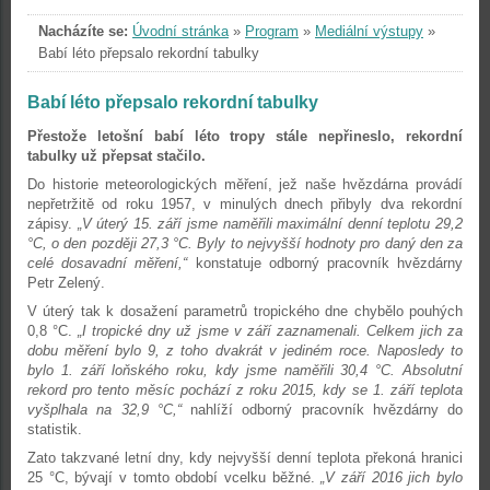
Nacházíte se:
Úvodní stránka
»
Program
»
Mediální výstupy
»
Babí léto přepsalo rekordní tabulky
Babí léto přepsalo rekordní tabulky
Přestože letošní babí léto tropy stále nepřineslo, rekordní
tabulky už přepsat stačilo.
Do historie meteorologických měření, jež naše hvězdárna provádí
nepřetržitě od roku 1957, v minulých dnech přibyly dva rekordní
zápisy.
„V úterý 15. září jsme naměřili maximální denní teplotu 29,2
°C, o den později 27,3 °C. Byly to nejvyšší hodnoty pro daný den za
celé dosavadní měření,“
konstatuje odborný pracovník hvězdárny
Petr Zelený.
V úterý tak k dosažení parametrů tropického dne chybělo pouhých
0,8 °C.
„I tropické dny už jsme v září zaznamenali. Celkem jich za
dobu měření bylo 9, z toho dvakrát v jediném roce. Naposledy to
bylo 1. září loňského roku, kdy jsme naměřili 30,4 °C. Absolutní
rekord pro tento měsíc pochází z roku 2015, kdy se 1. září teplota
vyšplhala na 32,9 °C,“
nahlíží odborný pracovník hvězdárny do
statistik.
Zato takzvané letní dny, kdy nejvyšší denní teplota překoná hranici
25 °C, bývají v tomto období vcelku běžné.
„V září 2016 jich bylo