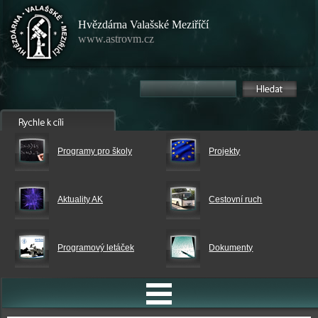
Hvězdárna Valašské Meziříčí
www.astrovm.cz
Programy pro školy
Projekty
Aktuality AK
Cestovní ruch
Programový letáček
Dokumenty