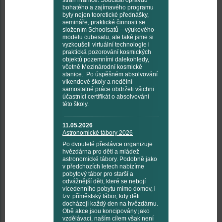
stran hranice. Součástí opravdu
bohatého a zajímavého programu
byly nejen teoretické přednášky,
semináře, praktické činnosti se
složením Schoolsatů – výukového
modelu cubesatu, ale také jsme si
vyzkoušeli virtuální technologie i
praktická pozorování kosmických
objektů pozemními dalekohledy,
včetně Mezinárodní kosmické
stanice. Po úspěšném absolvování
víkendové školy a nedělní
samostatné práce obdrželi všichni
účastníci certifikát o absolvování
této školy.
11.05.2026
Astronomické tábory 2026
Po dvouleté přestávce organizuje
hvězdárna pro děti a mládež
astronomické tábory. Podobně jako
v předchozích letech nabízíme
pobytový tábor pro starší a
odvážnější děti, které se nebojí
vícedenního pobytu mimo domov, i
tzv. příměstský tábor, kdy děti
docházejí každý den na hvězdárnu.
Obě akce jsou koncipovány jako
vzdělávací, naším cílem však není