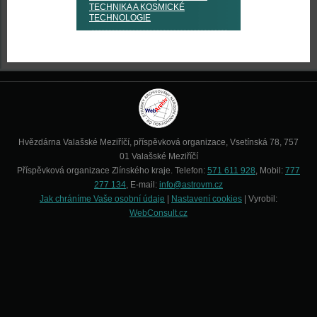
TECHNIKA A KOSMICKÉ
TECHNOLOGIE
Hvězdárna Valašské Meziříčí, příspěvková organizace, Vsetínská 78, 757
01 Valašské Meziříčí
Příspěvková organizace Zlínského kraje. Telefon:
571 611 928
, Mobil:
777
277 134
, E-mail:
info@astrovm.cz
Jak chráníme Vaše osobní údaje
|
Nastavení cookies
| Vyrobil:
WebConsult.cz