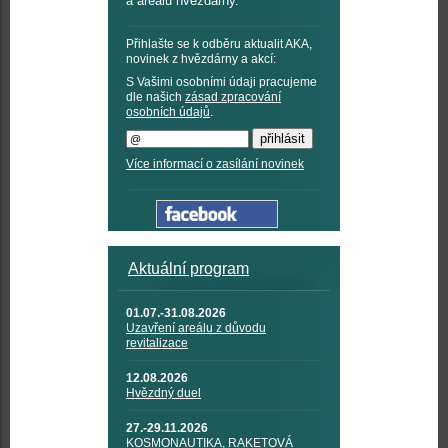
a areálu hvězdárny.
Přihlašte se k odběru aktualit AKA,
novinek z hvězdárny a akcí:
S Vašimi osobními údaji pracujeme
dle našich
zásad zpracování
osobních údajů
.
Více informací o zasílání novinek
Aktuální program
01.07.-31.08.2026
Uzavření areálu z důvodu
revitalizace
12.08.2026
Hvězdný duel
27.-29.11.2026
KOSMONAUTIKA, RAKETOVÁ