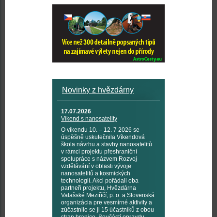
Novinky z hvězdárny
17.07.2026
Víkend s nanosatelity
O víkendu 10. – 12. 7 2026 se
úspěšně uskutečnila Víkendová
škola návrhu a stavby nanosatelitů
v rámci projektu přeshraniční
spolupráce s názvem Rozvoj
vzdělávání v oblasti vývoje
nanosatelitů a kosmických
technologií. Akci pořádali oba
partneři projektu, Hvězdárna
Valašské Meziříčí, p. o. a Slovenská
organizácia pre vesmírné aktivity a
zúčastnilo se ji 15 účastníků z obou