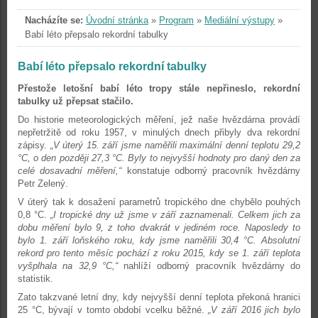
Nacházíte se:
Úvodní stránka
»
Program
»
Mediální výstupy
»
Babí léto přepsalo rekordní tabulky
Babí léto přepsalo rekordní tabulky
Přestože letošní babí léto tropy stále nepřineslo, rekordní
tabulky už přepsat stačilo.
Do historie meteorologických měření, jež naše hvězdárna provádí
nepřetržitě od roku 1957, v minulých dnech přibyly dva rekordní
zápisy.
„V úterý 15. září jsme naměřili maximální denní teplotu 29,2
°C, o den později 27,3 °C. Byly to nejvyšší hodnoty pro daný den za
celé dosavadní měření,“
konstatuje odborný pracovník hvězdárny
Petr Zelený.
V úterý tak k dosažení parametrů tropického dne chybělo pouhých
0,8 °C.
„I tropické dny už jsme v září zaznamenali. Celkem jich za
dobu měření bylo 9, z toho dvakrát v jediném roce. Naposledy to
bylo 1. září loňského roku, kdy jsme naměřili 30,4 °C. Absolutní
rekord pro tento měsíc pochází z roku 2015, kdy se 1. září teplota
vyšplhala na 32,9 °C,“
nahlíží odborný pracovník hvězdárny do
statistik.
Zato takzvané letní dny, kdy nejvyšší denní teplota překoná hranici
25 °C, bývají v tomto období vcelku běžné.
„V září 2016 jich bylo