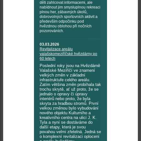
děti zahlcovat informacemi, ale
nabídnout jim smysluplnou rekreaci
plnou her, zábavných úkolů,
dobrovolných sportovních aktivit a
především odpočinku pod
hvězdnou oblohou při nočních
pozorováních.
03.03.2026
Revitalizace areálu
valašskomeziříčské hvězdárny po
60 letech
Poslední roky jsou na Hvězdárně
Valašské Meziříčí ve znamení
velkých změn v základní
infrastruktuře celého areálu.
Zatím většina změn probíhala tak
trochu skrytě, ať už proto, že se
jednalo o opravy či úpravy
interiérů nebo proto, že byla
skryta za hradbou stromů. První
velkou změnou bylo vybudování
nového objektu Kulturního a
kreativního centra na ulici J. K.
Tyla a nyní se dostáváme do
další etapy, která je svou
povahou velmi zřetelná. Jedná se
o komplexní revitalizaci oplocení