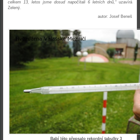
celkem 13, letos jsme dosud napočítali 6 letních dnů,“
uzavírá
Zelený.
autor: Josef Beneš
Babí léto přepsalo rekordní tabulky 3