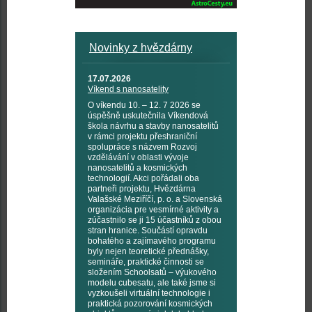
Novinky z hvězdárny
17.07.2026
Víkend s nanosatelity
O víkendu 10. – 12. 7 2026 se
úspěšně uskutečnila Víkendová
škola návrhu a stavby nanosatelitů
v rámci projektu přeshraniční
spolupráce s názvem Rozvoj
vzdělávání v oblasti vývoje
nanosatelitů a kosmických
technologií. Akci pořádali oba
partneři projektu, Hvězdárna
Valašské Meziříčí, p. o. a Slovenská
organizácia pre vesmírné aktivity a
zúčastnilo se ji 15 účastníků z obou
stran hranice. Součástí opravdu
bohatého a zajímavého programu
byly nejen teoretické přednášky,
semináře, praktické činnosti se
složením Schoolsatů – výukového
modelu cubesatu, ale také jsme si
vyzkoušeli virtuální technologie i
praktická pozorování kosmických