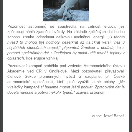
Pozornost astronomů se soustředila na četnost erupcí, jež
způsobují náhlá zjasnění hvězdy. Na základě zjištěných dat budou
schopni zhruba odhadnout celkovou uvolněnou energii.
„U těchto
hvězd to mohou být hodnoty desetkrát až tisíckrát větší, než u
největších slunečních erupcí,“ připomíná Šmelcer a dodává, že s
pomocí spektrálních dat z Ondřejova by mohli určit rovněž teploty v
oblastech,
kde erupce vznikají.
Pozorovací kampaň proběhla pod vedením Astronomického ústavu
Akademie věd ČR v Ondřejově. Mezi pozorovateli převažovali
členové Sekce proměnných hvězd a exoplanet při České
astronomické společnosti, kteří plně využili jasné oblohy.
„Na
výsledky kampaně si budeme muset ještě počkat. Zpracování dat je
docela náročné a potrvá několik týdnů,“
uzavírá astronom.
autor: Josef Beneš