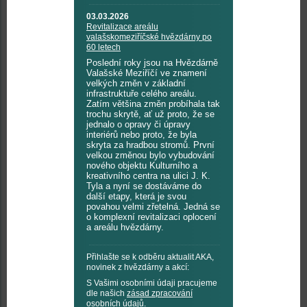
03.03.2026
Revitalizace areálu
valašskomeziříčské hvězdárny po
60 letech
Poslední roky jsou na Hvězdárně
Valašské Meziříčí ve znamení
velkých změn v základní
infrastruktuře celého areálu.
Zatím většina změn probíhala tak
trochu skrytě, ať už proto, že se
jednalo o opravy či úpravy
interiérů nebo proto, že byla
skryta za hradbou stromů. První
velkou změnou bylo vybudování
nového objektu Kulturního a
kreativního centra na ulici J. K.
Tyla a nyní se dostáváme do
další etapy, která je svou
povahou velmi zřetelná. Jedná se
o komplexní revitalizaci oplocení
a areálu hvězdárny.
Přihlašte se k odběru aktualit AKA,
novinek z hvězdárny a akcí:
S Vašimi osobními údaji pracujeme
dle našich
zásad zpracování
osobních údajů
.