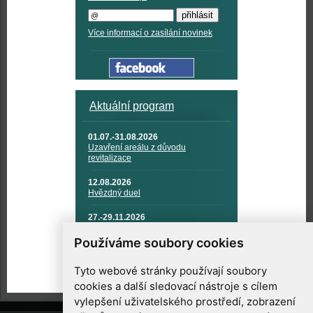
Více informací o zasílání novinek
Aktuální program
01.07.-31.08.2026
Uzavření areálu z důvodu
revitalizace
12.08.2026
Hvězdný duel
27.-29.11.2026
KOSMONAUTIKA, RAKETOVÁ
TECHNIKA A KOSMICKÉ
Používáme soubory cookies
TECHNOLOGIE
Tyto webové stránky používají soubory
cookies a další sledovací nástroje s cílem
vylepšení uživatelského prostředí, zobrazení