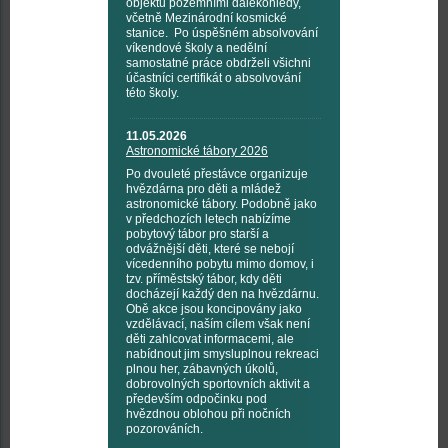
objektů pozemními dalekohledy,
včetně Mezinárodní kosmické
stanice. Po úspěšném absolvování
víkendové školy a nedělní
samostatné práce obdrželi všichni
účastníci certifikát o absolvování
této školy.
11.05.2026
Astronomické tábory 2026
Po dvouleté přestávce organizuje
hvězdárna pro děti a mládež
astronomické tábory. Podobně jako
v předchozích letech nabízíme
pobytový tábor pro starší a
odvážnější děti, které se nebojí
vícedenního pobytu mimo domov, i
tzv. příměstský tábor, kdy děti
docházejí každý den na hvězdárnu.
Obě akce jsou koncipovány jako
vzdělávací, naším cílem však není
děti zahlcovat informacemi, ale
nabídnout jim smysluplnou rekreaci
plnou her, zábavných úkolů,
dobrovolných sportovních aktivit a
především odpočinku pod
hvězdnou oblohou při nočních
pozorováních.