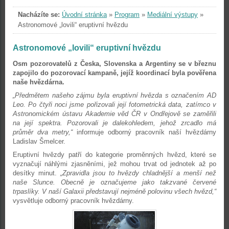
Nacházíte se:
Úvodní stránka
»
Program
»
Mediální výstupy
»
Astronomové „lovili“ eruptivní hvězdu
Astronomové „lovili“ eruptivní hvězdu
Osm pozorovatelů z Česka, Slovenska a Argentiny se v březnu
zapojilo do pozorovací kampaně, jejíž koordinací byla pověřena
naše hvězdárna.
„Předmětem našeho zájmu byla eruptivní hvězda s označením AD
Leo. Po čtyři noci jsme pořizovali její fotometrická data, zatímco v
Astronomickém ústavu Akademie věd ČR v Ondřejově se zaměřili
na její spektra. Pozorovali je dalekohledem, jehož zrcadlo má
průměr dva metry,“
informuje odborný pracovník naší hvězdárny
Ladislav Šmelcer.
Eruptivní hvězdy patří do kategorie proměnných hvězd, které se
vyznačují náhlými zjasněními, jež mohou trvat od jednotek až po
desítky minut.
„Zpravidla jsou to hvězdy chladnější a menší než
naše Slunce. Obecně je označujeme jako takzvané červené
trpaslíky. V naší Galaxii představují nejméně polovinu všech hvězd,“
vysvětluje odborný pracovník hvězdárny.