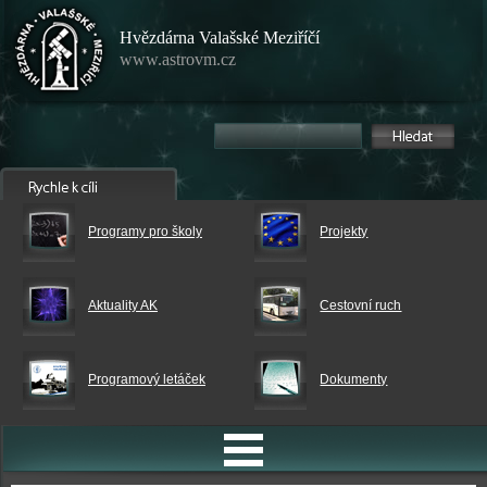
Hvězdárna Valašské Meziříčí
www.astrovm.cz
Programy pro školy
Projekty
Aktuality AK
Cestovní ruch
Programový letáček
Dokumenty