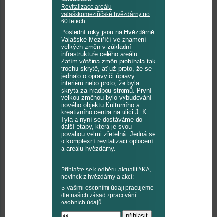
Revitalizace areálu
valašskomeziříčské hvězdárny po
60 letech
Poslední roky jsou na Hvězdárně
Valašské Meziříčí ve znamení
velkých změn v základní
infrastruktuře celého areálu.
Zatím většina změn probíhala tak
trochu skrytě, ať už proto, že se
jednalo o opravy či úpravy
interiérů nebo proto, že byla
skryta za hradbou stromů. První
velkou změnou bylo vybudování
nového objektu Kulturního a
kreativního centra na ulici J. K.
Tyla a nyní se dostáváme do
další etapy, která je svou
povahou velmi zřetelná. Jedná se
o komplexní revitalizaci oplocení
a areálu hvězdárny.
Přihlašte se k odběru aktualit AKA,
novinek z hvězdárny a akcí:
S Vašimi osobními údaji pracujeme
dle našich
zásad zpracování
osobních údajů
.