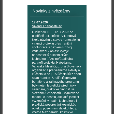
Novinky z hvězdárny
17.07.2026
Víkend s nanosatelity
O víkendu 10. – 12. 7 2026 se
úspěšně uskutečnila Víkendová
škola návrhu a stavby nanosatelitů
v rámci projektu přeshraniční
spolupráce s názvem Rozvoj
vzdělávání v oblasti vývoje
nanosatelitů a kosmických
technologií. Akci pořádali oba
partneři projektu, Hvězdárna
Valašské Meziříčí, p. o. a Slovenská
organizácia pre vesmírné aktivity a
zúčastnilo se ji 15 účastníků z obou
stran hranice. Součástí opravdu
bohatého a zajímavého programu
byly nejen teoretické přednášky,
semináře, praktické činnosti se
složením Schoolsatů – výukového
modelu cubesatu, ale také jsme si
vyzkoušeli virtuální technologie i
praktická pozorování kosmických
objektů pozemními dalekohledy,
včetně Mezinárodní kosmické