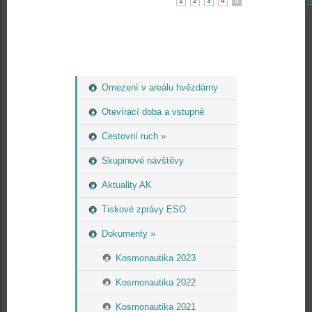
N
1
2
3
4
5
Omezení v areálu hvězdárny
Otevírací doba a vstupné
Cestovní ruch »
Skupinové návštěvy
Aktuality AK
Tiskové zprávy ESO
Dokumenty »
Kosmonautika 2023
Kosmonautika 2022
Kosmonautika 2021