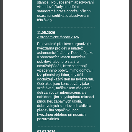
stanice. Po úspěšném absolvování
víkendové školy a nedělní
samostatné práce obdrželi všichni
účastníci certifikát o absolvování
této školy.
11.05.2026
Astronomické tábory 2026
Po dvouleté přestávce organizuje
hvězdárna pro děti a mládež
astronomické tábory. Podobně jako
v předchozích letech nabízíme
pobytový tábor pro starší a
odvážnější děti, které se nebojí
vícedenního pobytu mimo domov, i
tzv. příměstský tábor, kdy děti
docházejí každý den na hvězdárnu.
Obě akce jsou koncipovány jako
vzdělávací, naším cílem však není
děti zahlcovat informacemi, ale
nabídnout jim smysluplnou rekreaci
plnou her, zábavných úkolů,
dobrovolných sportovních aktivit a
především odpočinku pod
hvězdnou oblohou při nočních
pozorováních.
03.03.2026