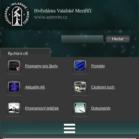
Hvězdárna Valašské Meziříčí
www.astrovm.cz
Programy pro školy
Projekty
Aktuality AK
Cestovní ruch
Programový letáček
Dokumenty