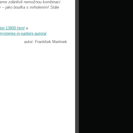
ujeme zdánlivě nemožnou kombinaci
y – jako bouřka s mrholením! Stále
ter-13900.html
a
steries-in-jupiters-aurora/
autor: František Martinek