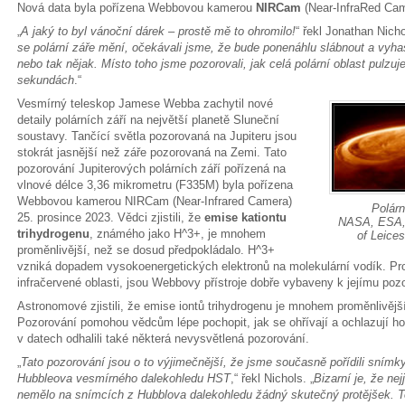
Nová data byla pořízena Webbovou kamerou
NIRCam
(Near-InfraRed Ca
„
A jaký to byl vánoční dárek – prostě mě to ohromilo!
“ řekl Jonathan Nicho
se polární záře mění, očekávali jsme, že bude ponenáhlu slábnout a vyhas
nebo tak nějak. Místo toho jsme pozorovali, jak celá polární oblast pulzu
sekundách
.“
Vesmírný teleskop Jamese Webba zachytil nové
detaily polárních září na největší planetě Sluneční
soustavy. Tančící světla pozorovaná na Jupiteru jsou
stokrát jasnější než záře pozorovaná na Zemi. Tato
pozorování Jupiterových polárních září pořízená na
vlnové délce 3,36 mikrometru (F335M) byla pořízena
Webbovou kamerou NIRCam (Near-Infrared Camera)
Polárn
25. prosince 2023. Vědci zjistili, že
emise kationtu
NASA, ESA, 
trihydrogenu
, známého jako H^3+, je mnohem
of Leice
proměnlivější, než se dosud předpokládalo. H^3+
vzniká dopadem vysokoenergetických elektronů na molekulární vodík. Pro
infračervené oblasti, jsou Webbovy přístroje dobře vybaveny k jejímu poz
Astronomové zjistili, že emise iontů trihydrogenu je mnohem proměnlivějš
Pozorování pomohou vědcům lépe pochopit, jak se ohřívají a ochlazují hor
v datech odhalili také některá nevysvětlená pozorování.
„
Tato pozorování jsou o to výjimečnější, že jsme současně pořídili snímk
Hubbleova vesmírného dalekohledu HST
,“ řekl Nichols. „
Bizarní je, že n
nemělo na snímcích z Hubblova dalekohledu žádný skutečný protějšek. T