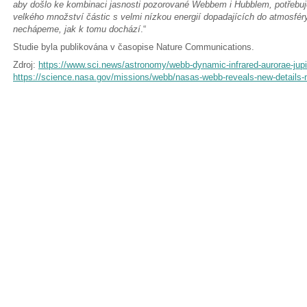
aby došlo ke kombinaci jasnosti pozorované Webbem i Hubblem, potřeb
velkého množství částic s velmi nízkou energií dopadajících do atmosfér
nechápeme, jak k tomu dochází
.“
Studie byla publikována v časopise Nature Communications.
Zdroj:
https://www.sci.news/astronomy/webb-dynamic-infrared-aurorae-jupi
https://science.nasa.gov/missions/webb/nasas-webb-reveals-new-details-my