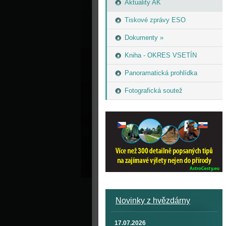
Aktuality AK
Tiskové zprávy ESO
Dokumenty »
Kniha - OKRES VSETÍN
Panoramatická prohlídka
Fotografická soutež
Novinky z hvězdárny
17.07.2026