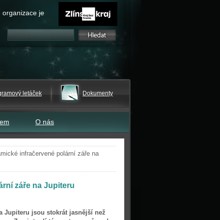
 organizace je
gramový letáček
Dokumenty
tem
O nás
ické infračervené polární záře na
rní záře na Jupiteru
a Jupiteru jsou stokrát jasnější než