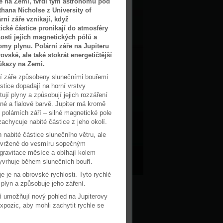
me na Zemi, tvrdí tým astronomů pod
hana Nicholse z University of
ární záře vznikají, když
ické částice pronikají do atmosféry
kosti jejích magnetických pólů a
tomy plynu. Polární záře na Jupiteru
ovské, ale také stokrát energetičtější
úkazy na Zemi.
ní záře způsobeny slunečními bouřemi
stice dopadají na horní vrstvy
tují plyny a způsobují jejich rozzáření
né a fialové barvě. Jupiter má kromě
j polárních září – silné magnetické pole
achycuje nabité částice z jeho okolí.
 nabité částice slunečního větru, ale
vyvržené do vesmíru sopečným
 gravitace měsíce a obíhají kolem
vyvrhuje během slunečních bouří.
e je na obrovské rychlosti. Tyto rychlé
 plyn a způsobuje jeho záření.
í umožňují nový pohled na Jupiterovy
xpozic, aby mohli zachytit rychle se