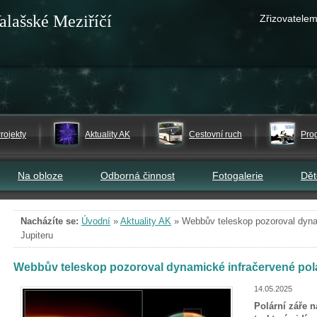
alašské Meziříčí
Zřizovatelem
rojekty
Aktuality AK
Cestovní ruch
Pro
Na obloze
Odborná činnost
Fotogalerie
Dě
Nacházíte se:
Úvodní
»
Aktuality AK
»
Webbův teleskop pozoroval dynam
Jupiteru
Webbův teleskop pozoroval dynamické infračervené polá
14.05.2025
Polární záře n