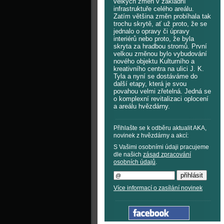
velkých změn v základní
infrastruktuře celého areálu.
Zatím většina změn probíhala tak
trochu skrytě, ať už proto, že se
jednalo o opravy či úpravy
interiérů nebo proto, že byla
skryta za hradbou stromů. První
velkou změnou bylo vybudování
nového objektu Kulturního a
kreativního centra na ulici J. K.
Tyla a nyní se dostáváme do
další etapy, která je svou
povahou velmi zřetelná. Jedná se
o komplexní revitalizaci oplocení
a areálu hvězdárny.
Přihlašte se k odběru aktualit AKA,
novinek z hvězdárny a akcí:
S Vašimi osobními údaji pracujeme
dle našich
zásad zpracování
osobních údajů
.
Více informací o zasílání novinek