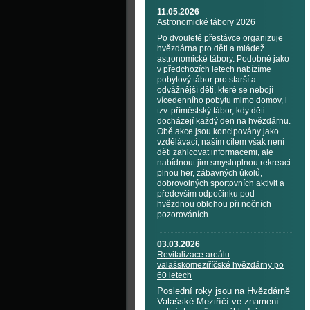
11.05.2026
Astronomické tábory 2026
Po dvouleté přestávce organizuje
hvězdárna pro děti a mládež
astronomické tábory. Podobně jako
v předchozích letech nabízíme
pobytový tábor pro starší a
odvážnější děti, které se nebojí
vícedenního pobytu mimo domov, i
tzv. příměstský tábor, kdy děti
docházejí každý den na hvězdárnu.
Obě akce jsou koncipovány jako
vzdělávací, naším cílem však není
děti zahlcovat informacemi, ale
nabídnout jim smysluplnou rekreaci
plnou her, zábavných úkolů,
dobrovolných sportovních aktivit a
především odpočinku pod
hvězdnou oblohou při nočních
pozorováních.
03.03.2026
Revitalizace areálu
valašskomeziříčské hvězdárny po
60 letech
Poslední roky jsou na Hvězdárně
Valašské Meziříčí ve znamení