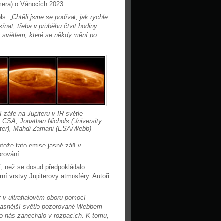
mera) o Vánocích 2023.
ls. „
Chtěli jsme se podívat, jak rychle
ínat, třeba v průběhu čtvrt hodiny
je světlem, které se někdy mění po
í záře na Jupiteru v IR světle
CSA, Jonathan Nichols (University
ster), Mahdi Zamani (ESA/Webb)
tože tato emise jasně září v
orování.
í, než se dosud předpokládalo.
ní vrstvy Jupiterovy atmosféry. Autoři
y v ultrafialovém oboru pomocí
ejjasnější světlo pozorované Webbem
o nás zanechalo v rozpacích. K tomu,