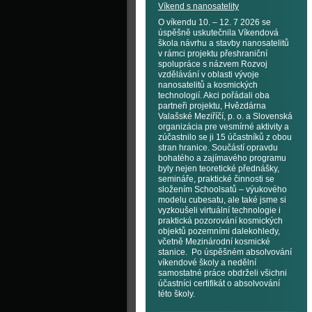
Víkend s nanosatelity
O víkendu 10. – 12. 7 2026 se
úspěšně uskutečnila Víkendová
škola návrhu a stavby nanosatelitů
v rámci projektu přeshraniční
spolupráce s názvem Rozvoj
vzdělávání v oblasti vývoje
nanosatelitů a kosmických
technologií. Akci pořádali oba
partneři projektu, Hvězdárna
Valašské Meziříčí, p. o. a Slovenská
organizácia pre vesmírné aktivity a
zúčastnilo se ji 15 účastníků z obou
stran hranice. Součástí opravdu
bohatého a zajímavého programu
byly nejen teoretické přednášky,
semináře, praktické činnosti se
složením Schoolsatů – výukového
modelu cubesatu, ale také jsme si
vyzkoušeli virtuální technologie i
praktická pozorování kosmických
objektů pozemními dalekohledy,
včetně Mezinárodní kosmické
stanice. Po úspěšném absolvování
víkendové školy a nedělní
samostatné práce obdrželi všichni
účastníci certifikát o absolvování
této školy.