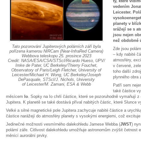
ty, které vidí
vedením Jonat
Leicester. Pol
vysokoenerget
planety v blíz
srážejí se s a
jsou nejen obr
než obdobné 
Tato pozorování Jupiterových polárních září byla
Zde jsou polár
pořízena kamerou NIRCam (Near-InfraRed Camera)
– kdy nabité čá
Webbova teleskopu 25. prosince 2023
atmosféry, exci
Credit: NASA/ESA/CSA/STScI/Ricardo Hueso, UPV/
Imke de Pater, UC Berkeley/Thierry Fouchet,
v červené, zele
Observatory of Paris/Leigh Fletcher, University of
toho další zdro
Leicester/Michael H. Wong, UC Berkeley/Joseph
plynného obra z
DePasquale, STScI/J. Nichols, University
of Leicester/M. Zamani, ESA & Webb
Patří sem nejen
také částice 
měsícem
Io
. Sopky na Io chrlí částice, které se pozoruhodně vymaňují z
Jupitera. K planetě se také dostává příval nabitých částic, které Slunce 
Velké a silné magnetické pole Jupitera zachycuje nabité částice a urychluj
částice narážejí do atmosféry planety s vysokými energiemi, což excituje
Jedinečné možnosti vesmírného dalekohledu Jamese Webba (
JWST
) nyn
polární záře. Citlivost dalekohledu umožňuje astronomům zvýšit četnost e
měnící aurorální prvky.