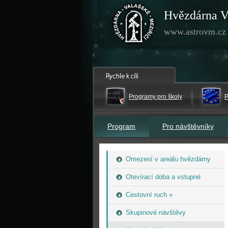
Hvězdárna V
www.astrovm.cz
Programy pro školy
P
Program
Pro návštěvníky
Omezení v areálu hvězdárny
Otevírací doba a vstupné
Cestovní ruch »
Skupinové návštěvy