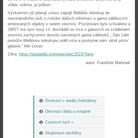
vůbec vidíme, je průlom.
Výzkumníci již plánují znovu zapojit Webbův teleskop do
mezinárodního úsilí o získání dalších informací o gama záblescích
emitovaných objekty v raném vesmíru. Pozorování bylo schváleno a
JWST má nyní nový cíl: dozvědět se více o galaxiích ve vzdáleném
vesmíru zachycením dosvitu samotných gama záblesků. „
Tato záře
pomůže Webbovu teleskopu vidět více a poskytne nám ‚otisk prstu‘
galaxie
,“ řekl Levan.
Zdroj:
https://esawebb.org/news/weic2523/?lang
autor: František Martinek
Omezení v areálu hvězdárny
Otevírací doba a vstupné
Cestovní ruch »
Skupinové návštěvy