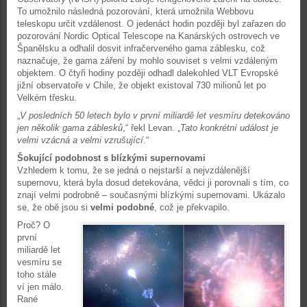
To umožnilo následná pozorování, která umožnila Webbovu
teleskopu určit vzdálenost. O jedenáct hodin později byl zařazen do
pozorování Nordic Optical Telescope na Kanárských ostrovech ve
Španělsku a odhalil dosvit infračerveného gama záblesku, což
naznačuje, že gama záření by mohlo souviset s velmi vzdáleným
objektem. O čtyři hodiny později odhadl dalekohled VLT Evropské
jižní observatoře v Chile, že objekt existoval 730 milionů let po
Velkém třesku.
„
V posledních 50 letech bylo v první miliardě let vesmíru detekováno
jen několik gama záblesků
,“ řekl Levan. „
Tato konkrétní událost je
velmi vzácná a velmi vzrušující
.“
Šokující podobnost s blízkými supernovami
Vzhledem k tomu, že se jedná o nejstarší a nejvzdálenější
supernovu, která byla dosud detekována, vědci ji porovnali s tím, co
znají velmi podrobně – současnými blízkými supernovami. Ukázalo
se, že obě jsou si
velmi podobné
, což je překvapilo.
Proč? O
první
miliardě let
vesmíru se
toho stále
ví jen málo.
Rané