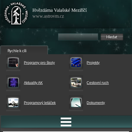
Hvězdárna Valašské Meziříčí
www.astrovm.cz
Programy pro školy
Projekty
Aktuality AK
Cestovní ruch
Programový letáček
Dokumenty