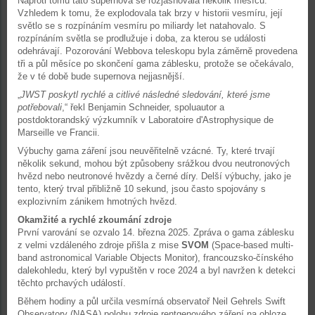
Naproti tomu tato supernova se rozjasňovala několik měsíců.
Vzhledem k tomu, že explodovala tak brzy v historii vesmíru, její
světlo se s rozpínáním vesmíru po miliardy let natahovalo. S
rozpínáním světla se prodlužuje i doba, za kterou se události
odehrávají. Pozorování Webbova teleskopu byla záměrně provedena
tři a půl měsíce po skončení gama záblesku, protože se očekávalo,
že v té době bude supernova nejjasnější.
„
JWST poskytl rychlé a citlivé následné sledování, které jsme
potřebovali
,“ řekl Benjamin Schneider, spoluautor a
postdoktorandský výzkumník v Laboratoire d'Astrophysique de
Marseille ve Francii.
Výbuchy gama záření jsou neuvěřitelně vzácné. Ty, které trvají
několik sekund, mohou být způsobeny srážkou dvou neutronových
hvězd nebo neutronové hvězdy a černé díry. Delší výbuchy, jako je
tento, který trval přibližně 10 sekund, jsou často spojovány s
explozivním zánikem hmotných hvězd.
Okamžité a rychlé zkoumání zdroje
První varování se ozvalo 14. března 2025. Zpráva o gama záblesku
z velmi vzdáleného zdroje přišla z mise
SVOM
(Space-based multi-
band astronomical Variable Objects Monitor), francouzsko-čínského
dalekohledu, který byl vypuštěn v roce 2024 a byl navržen k detekci
těchto prchavých událostí.
Během hodiny a půl určila vesmírná observatoř Neil Gehrels Swift
Observatory (NASA) polohu zdroje rentgenového záření na obloze.