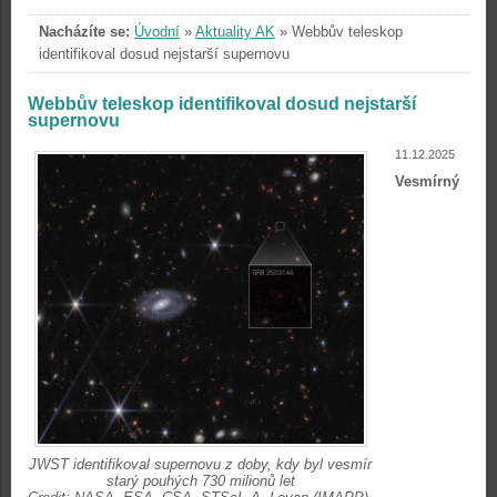
Nacházíte se:
Úvodní
»
Aktuality AK
»
Webbův teleskop
identifikoval dosud nejstarší supernovu
Webbův teleskop identifikoval dosud nejstarší
supernovu
11.12.2025
Vesmírný
JWST identifikoval supernovu z doby, kdy byl vesmír
starý pouhých 730 milionů let