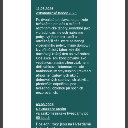
11.05.2026
Astronomické tábory 2026
Po dvouleté přestávce organizuje
hvězdárna pro děti a mládež
astronomické tábory. Podobně jako
v předchozích letech nabízíme
pobytový tábor pro starší a
odvážnější děti, které se nebojí
vícedenního pobytu mimo domov, i
tzv. příměstský tábor, kdy děti
docházejí každý den na hvězdárnu.
Obě akce jsou koncipovány jako
vzdělávací, naším cílem však není
děti zahlcovat informacemi, ale
nabídnout jim smysluplnou rekreaci
plnou her, zábavných úkolů,
dobrovolných sportovních aktivit a
především odpočinku pod
hvězdnou oblohou při nočních
pozorováních.
03.03.2026
Revitalizace areálu
valašskomeziříčské hvězdárny po
60 letech
Poslední roky jsou na Hvězdárně