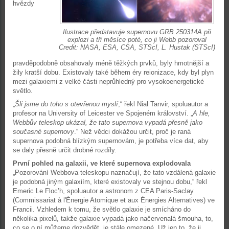
hvězdy
Ilustrace představuje supernovu GRB 250314A při
explozi a tři měsíce poté, co ji Webb pozoroval
Credit: NASA, ESA, CSA, STScI, L. Hustak (STScI)
pravděpodobně obsahovaly méně těžkých prvků, byly hmotnější a
žily kratší dobu. Existovaly také během éry reionizace, kdy byl plyn
mezi galaxiemi z velké části neprůhledný pro vysokoenergetické
světlo.
„
Šli jsme do toho s otevřenou myslí
,“ řekl Nial Tanvir, spoluautor a
profesor na University of Leicester ve Spojeném království. „
A hle,
Webbův teleskop ukázal, že tato supernova vypadá přesně jako
současné supernovy
.“ Než vědci dokážou určit, proč je raná
supernova podobná blízkým supernovám, je potřeba více dat, aby
se daly přesně určit drobné rozdíly.
První pohled na galaxii, ve které supernova explodovala
„Pozorování Webbova teleskopu naznačují, že tato vzdálená galaxie
je podobná jiným galaxiím, které existovaly ve stejnou dobu,“ řekl
Emeric Le Floc’h, spoluautor a astronom z CEA Paris-Saclay
(Commissariat à l'Énergie Atomique et aux Énergies Alternatives) ve
Francii. Vzhledem k tomu, že světlo galaxie je smícháno do
několika pixelů, takže galaxie vypadá jako načervenalá šmouha, to,
co se o ní můžeme dozvědět, je stále omezené. Už jen to, že ji