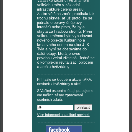
Valašské Meziříčí ve znamení
velkých změn v základní
infrastruktuře celého areálu.
Zatím většina změn probíhala tak
trochu skrytě, ať už proto, že se
jednalo o opravy či úpravy
interiérů nebo proto, že byla
skryta za hradbou stromů. První
velkou změnou bylo vybudování
nového objektu Kulturního a
kreativního centra na ulici J. K.
Tyla a nyní se dostáváme do
další etapy, která je svou
povahou velmi zřetelná. Jedná se
o komplexní revitalizaci oplocení
a areálu hvězdárny.
Přihlašte se k odběru aktualit AKA,
novinek z hvězdárny a akcí:
S Vašimi osobními údaji pracujeme
dle našich
zásad zpracování
osobních údajů
.
Více informací o zasílání novinek