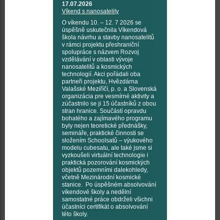
17.07.2026
Víkend s nanosatelity
O víkendu 10. – 12. 7 2026 se
úspěšně uskutečnila Víkendová
škola návrhu a stavby nanosatelitů
v rámci projektu přeshraniční
spolupráce s názvem Rozvoj
vzdělávání v oblasti vývoje
nanosatelitů a kosmických
technologií. Akci pořádali oba
partneři projektu, Hvězdárna
Valašské Meziříčí, p. o. a Slovenská
organizácia pre vesmírné aktivity a
zúčastnilo se ji 15 účastníků z obou
stran hranice. Součástí opravdu
bohatého a zajímavého programu
byly nejen teoretické přednášky,
semináře, praktické činnosti se
složením Schoolsatů – výukového
modelu cubesatu, ale také jsme si
vyzkoušeli virtuální technologie i
praktická pozorování kosmických
objektů pozemními dalekohledy,
včetně Mezinárodní kosmické
stanice. Po úspěšném absolvování
víkendové školy a nedělní
samostatné práce obdrželi všichni
účastníci certifikát o absolvování
této školy.