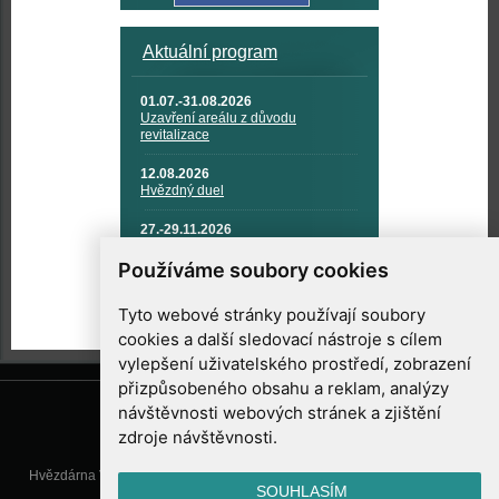
Aktuální program
01.07.-31.08.2026
Uzavření areálu z důvodu
revitalizace
12.08.2026
Hvězdný duel
27.-29.11.2026
KOSMONAUTIKA, RAKETOVÁ
TECHNIKA A KOSMICKÉ
Používáme soubory cookies
TECHNOLOGIE
Tyto webové stránky používají soubory
cookies a další sledovací nástroje s cílem
vylepšení uživatelského prostředí, zobrazení
přizpůsobeného obsahu a reklam, analýzy
návštěvnosti webových stránek a zjištění
zdroje návštěvnosti.
Hvězdárna Valašské Meziříčí, příspěvková organizace, Vsetínská 78, 757
SOUHLASÍM
01 Valašské Meziříčí