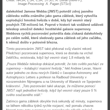
Credit: NASA, ESA, CSA, STScI, A. Levan (IMAPP),
Image Processing: A. Pagan (STScI)
dalekohled Jamese Webba (JWST) potvrdil zdroj jasného
záblesku světla známého jako gama záblesk, který vytvořila
explodující hmotná hvězda v době, kdy byl vesmír starý
pouhých 730 milionů let. Poprvé v historii tak vzdálené události
teleskop umožnil detekci hostitelské galaxie supernovy.
Webbova rychlá pozorování potvrdila data získaná dalekohledy
po celém světě, které sledovaly gama záblesk od jeho začátku,
k němuž došlo v polovině března.
Tímto pozorováním JWST také překonal svůj vlastní rekord:
Předchozí pozorovaná supernova, která se dostala na vrchol
žebříčku, existovala, když byl vesmír starý 1,8 miliardy let.
„
Pouze Webbův teleskop dokázal potvrdit, že toto světlo pochází ze
supernovy – kolabující masivní hvězdy
,“ řekl Andrew Levan, hlavní
autor jednoho ze dvou nových článků v časopise Astronomy and
Astrophysics Letters a profesor na Radboud University v
nizozemském Nĳmegenu a na University of Warwick ve Spojeném
království. „
Toto pozorování také ukazuje, že můžeme pomocí
JWST najít jednotlivé hvězdy, když byl vesmír starý pouze 5 %
svého současného stáří
.“
Zatímco gama záblesk obvykle trvá sekundy až minuty, supernova
se během několika týdnů rychle rozjasní, než pomalu zhasne.