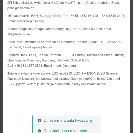
Jiří Srba; překlad; Hvězdárna Valašské Meziříčí, p. o., Česká republika; Email:
jsrba@astrovm.cz
Michael Sterzik; ESO; Santiago, Chile; Tel: +56 55 43 5216; Cell: +56 9 8819 3424;
Email:
msterzik@eso.org
Stefano Bagnulo; Armagh Observatory; UK; Tel: +44 2837 522928; Email:
sba@arm.ac.uk
Enric Palle; Instituto de Astrofisica de Canarias; Tenerife, Spain; Tel: +34 922 60 +
Ext. 5268; Email:
epalle@iac.es
Richard Hook; ESO, La Silla, Paranal, E-ELT & Survey Telescopes Press Officer;
Garching bei München, Germany; Tel: +49 89 3200 6655
Cell: +49 151 1537 3591; Email:
rhook@eso.org
Toto je překlad tiskové zprávy ESO eso1210. ESON -- ESON (ESO Science
Outreach Network) je skupina spolupracovníku z jednotlivých členských zemí
ESO, jejichž úkolem je sloužit jako kontaktní osoby pro lokální média.
Omezení v areálu hvězdárny
Otevírací doba a vstupné