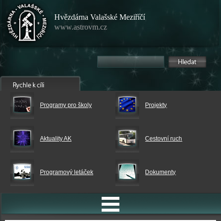
Hvězdárna Valašské Meziříčí
www.astrovm.cz
Programy pro školy
Projekty
Aktuality AK
Cestovní ruch
Programový letáček
Dokumenty