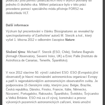
polarizací jsou pomocí polarizačních filtrů v brýlích posílány do
jednoho či druhého oka. Měření polarizace bylo v této práci
provedeno pomocí speciálního módu přístroje FORS2 na
dalekohledu VLT.
Další informace
Výzkum byl prezentování v článku
'
Biosignatures as revealed by
spectropolarimetry of Earthshine
' autorů M. Sterzik a kol., který
vyšel 1. března 2012 v odborném časopise
Nature
.
Složení týmu
: Michael F. Sterzik (ESO, Chile), Stefano Bagnulo
(Armagh Observatory, Severní Irsko, UK) a Enric Palle (Instituto de
Astrofisica de Canarias, Tenerife, Španělsko).
V roce 2012 slavíme 50. výročí založení ESO. ESO (Evropská jižní
observatoř) je hlavní mezinárodní astronomickou organizací Evropy
a patří k nejproduktivnějším astronomickým observatořím světa. Je
podporována 15 členskými státy, kterými jsou: Belgie, Brazílie,
Česká republika, Dánsko, Finsko, Francie, Itálie, Německo,
Nizozemí, Portugalsko, Rakousko, Španělsko, Švédsko, Švýcarsko
a Velká Británie. ESO má za cíl vývoj, konstrukci a provoz
výkonných pozemních astronomických zařízení, která umožní