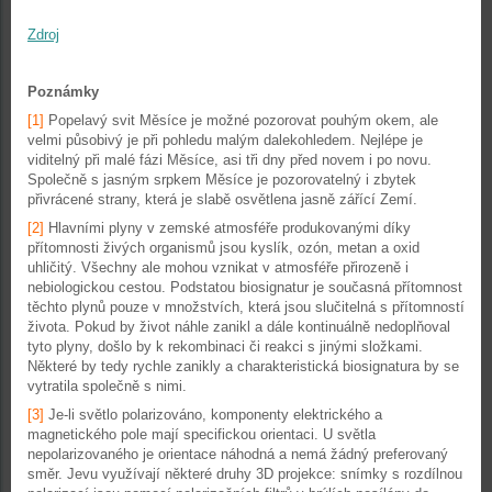
Zdroj
Poznámky
[1]
Popelavý svit Měsíce je možné pozorovat pouhým okem, ale
velmi působivý je při pohledu malým dalekohledem. Nejlépe je
viditelný při malé fázi Měsíce, asi tři dny před novem i po novu.
Společně s jasným srpkem Měsíce je pozorovatelný i zbytek
přivrácené strany, která je slabě osvětlena jasně zářící Zemí.
[2]
Hlavními plyny v zemské atmosféře produkovanými díky
přítomnosti živých organismů jsou kyslík, ozón, metan a oxid
uhličitý. Všechny ale mohou vznikat v atmosféře přirozeně i
nebiologickou cestou. Podstatou biosignatur je současná přítomnost
těchto plynů pouze v množstvích, která jsou slučitelná s přítomností
života. Pokud by život náhle zanikl a dále kontinuálně nedoplňoval
tyto plyny, došlo by k rekombinaci či reakci s jinými složkami.
Některé by tedy rychle zanikly a charakteristická biosignatura by se
vytratila společně s nimi.
[3]
Je-li světlo polarizováno, komponenty elektrického a
magnetického pole mají specifickou orientaci. U světla
nepolarizovaného je orientace náhodná a nemá žádný preferovaný
směr. Jevu využívají některé druhy 3D projekce: snímky s rozdílnou