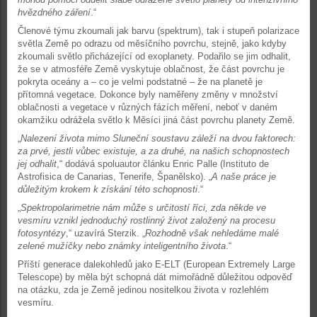
hvězdného záření
.“
Členové týmu zkoumali jak barvu (spektrum), tak i stupeň polarizace
světla Země po odrazu od měsíčního povrchu, stejně, jako kdyby
zkoumali světlo přicházející od exoplanety. Podařilo se jim odhalit,
že se v atmosféře Země vyskytuje oblačnost, že část povrchu je
pokryta oceány a – co je velmi podstatné – že na planetě je
přítomná vegetace. Dokonce byly naměřeny změny v množství
oblačnosti a vegetace v různých fázích měření, neboť v daném
okamžiku odrážela světlo k Měsíci jiná část povrchu planety Země.
„
Nalezení života mimo Sluneční soustavu záleží na dvou faktorech:
za prvé, jestli vůbec existuje, a za druhé, na našich schopnostech
jej odhalit
,“ dodává spoluautor článku Enric Palle (Instituto de
Astrofisica de Canarias, Tenerife, Španělsko). „
A naše práce je
důležitým krokem k získání této schopnosti
.“
„
Spektropolarimetrie nám může s určitostí říci, zda někde ve
vesmíru vznikl jednoduchý rostlinný život založený na procesu
fotosyntézy
,“ uzavírá Sterzik. „
Rozhodně však nehledáme malé
zelené mužíčky nebo známky inteligentního života
.“
Příští generace dalekohledů jako E-ELT (European Extremely Large
Telescope) by měla být schopná dát mimořádně důležitou odpověď
na otázku, zda je Země jedinou nositelkou života v rozlehlém
vesmíru.