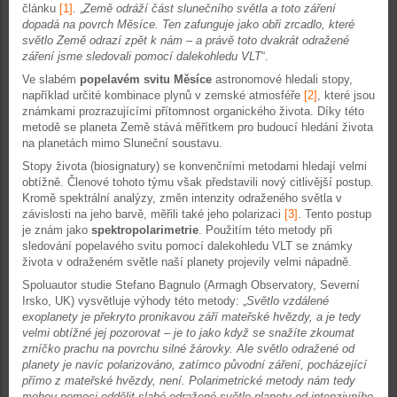
článku
[1]
. „
Země odráží část slunečního světla a toto záření
dopadá na povrch Měsíce. Ten zafunguje jako obři zrcadlo, které
světlo Země odrazí zpět k nám – a právě toto dvakrát odražené
záření jsme sledovali pomocí dalekohledu VLT
“.
Ve slabém
popelavém svitu Měsíce
astronomové hledali stopy,
například určité kombinace plynů v zemské atmosféře
[2]
, které jsou
známkami prozrazujícími přítomnost organického života. Díky této
metodě se planeta Země stává měřítkem pro budoucí hledání života
na planetách mimo Sluneční soustavu.
Stopy života (biosignatury) se konvenčními metodami hledají velmi
obtížně. Členové tohoto týmu však představili nový citlivější postup.
Kromě spektrální analýzy, změn intenzity odraženého světla v
závislosti na jeho barvě, měřili také jeho polarizaci
[3]
. Tento postup
je znám jako
spektropolarimetrie
. Použitím této metody při
sledování popelavého svitu pomocí dalekohledu VLT se známky
života v odraženém světle naší planety projevily velmi nápadně.
Spoluautor studie Stefano Bagnulo (Armagh Observatory, Severní
Irsko, UK) vysvětluje výhody této metody: „
Světlo vzdálené
exoplanety je překryto pronikavou září mateřské hvězdy, a je tedy
velmi obtížné jej pozorovat – je to jako když se snažíte zkoumat
zrníčko prachu na povrchu silné žárovky. Ale světlo odražené od
planety je navíc polarizováno, zatímco původní záření, pocházející
přímo z mateřské hvězdy, není. Polarimetrické metody nám tedy
mohou pomoci oddělit slabé odražené světlo planety od intenzivního