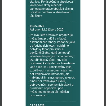
stanice. Po úspěšném absolvování
víkendové školy a nedělní
samostatné práce obdrželi všichni
účastníci certifikát o absolvování
této školy.
11.05.2026
Astronomické tábory 2026
Po dvouleté přestávce organizuje
hvězdárna pro děti a mládež
astronomické tábory. Podobně jako
v předchozích letech nabízíme
pobytový tábor pro starší a
odvážnější děti, které se nebojí
vícedenního pobytu mimo domov, i
tzv. příměstský tábor, kdy děti
docházejí každý den na hvězdárnu.
Obě akce jsou koncipovány jako
vzdělávací, naším cílem však není
děti zahlcovat informacemi, ale
nabídnout jim smysluplnou rekreaci
plnou her, zábavných úkolů,
dobrovolných sportovních aktivit a
především odpočinku pod
hvězdnou oblohou při nočních
pozorováních.
03.03.2026