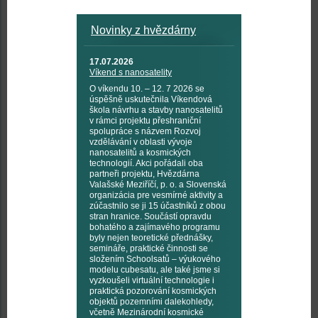
Novinky z hvězdárny
17.07.2026
Víkend s nanosatelity
O víkendu 10. – 12. 7 2026 se
úspěšně uskutečnila Víkendová
škola návrhu a stavby nanosatelitů
v rámci projektu přeshraniční
spolupráce s názvem Rozvoj
vzdělávání v oblasti vývoje
nanosatelitů a kosmických
technologií. Akci pořádali oba
partneři projektu, Hvězdárna
Valašské Meziříčí, p. o. a Slovenská
organizácia pre vesmírné aktivity a
zúčastnilo se ji 15 účastníků z obou
stran hranice. Součástí opravdu
bohatého a zajímavého programu
byly nejen teoretické přednášky,
semináře, praktické činnosti se
složením Schoolsatů – výukového
modelu cubesatu, ale také jsme si
vyzkoušeli virtuální technologie i
praktická pozorování kosmických
objektů pozemními dalekohledy,
včetně Mezinárodní kosmické