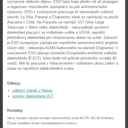
významné vědecké objevy. ESO také hraje přední roli při propagaci
a organizaci mezinárodní spolupráce na poli astronomického
výzkumu. ESO v současnosti provozuje tři observatoře světově
úrovně: La Silla, Paranal a Chajnantor, které se nacházejí na poušti
Atacama v Chile. Na Paranalu se nachází VLT (Very Large
Telescope = Velmi velký dalekohled) – nejvyspělejší pozemní
dalekohled pracující ve viditelném světle a VISTA, největší
přehlídkový dalekohled pro infračervenou oblast na světě. Zároveň
je ESO evropským zástupcem největšího astronomického projektu
všech dob – teleskopu ALMA budovaného na planině Chajnantor. V
současnosti ESO plánuje výstavbu Evropského extrémně velkého
dalekohledu (E-ELT), který bude mít průměr primárního zrcadla 40
metrů. Měl by pracovat v infračerveném i viditelném oboru záření a
stane se největším dalekohledem světa.
Odkazy
odborný článek v Nature
snímky dalekohledu VLT
Kontakty
Viktor Votruba; národní kontakt; Astronomický ústav AV ČR, 251 65 Ondřejov,
Česká republika; Email:
votruba@physics.muni.cz