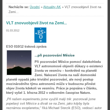
Nacházíte se:
Úvodní
»
Aktuality AK
»
VLT znovuobjevil život na
Zemi...
VLT znovuobjevil život na Zemi...
01.03.2012
ESO 010/12 tisková zpráva
...při pozorování Měsíce
Při pozorování Měsíce pomocí dalekohledu
VLT astronomové objevili důkazy o existenci
života ve vesmíru – konkrétně na planetě
Zemi. Nalezení života na naší domovské
planetě vypadá jako triviální pozorování, ale nový postup
mezinárodního týmu astronomů může v budoucnu přinést
objev života kdekoli ve vesmíru. Práce je popsána v článku,
který vyšel 1. března 2012 v odborném časopise Nature.
„
Při našem experimentu jsme využili malý trik: pozorovali jsme
popelavý svit Měsíce a dívali se na Zemi, jako kdyby byla
neznámou exoplanetou
,“ říká Michael Sterzik (ESO), vedoucí autor