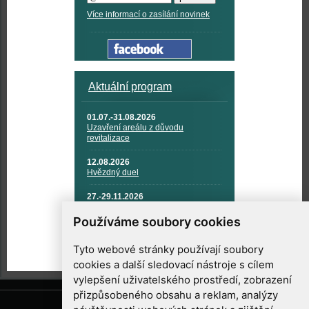
Více informací o zasílání novinek
Aktuální program
01.07.-31.08.2026
Uzavření areálu z důvodu
revitalizace
12.08.2026
Hvězdný duel
27.-29.11.2026
KOSMONAUTIKA, RAKETOVÁ
TECHNIKA A KOSMICKÉ
Používáme soubory cookies
TECHNOLOGIE
Tyto webové stránky používají soubory
cookies a další sledovací nástroje s cílem
vylepšení uživatelského prostředí, zobrazení
přizpůsobeného obsahu a reklam, analýzy