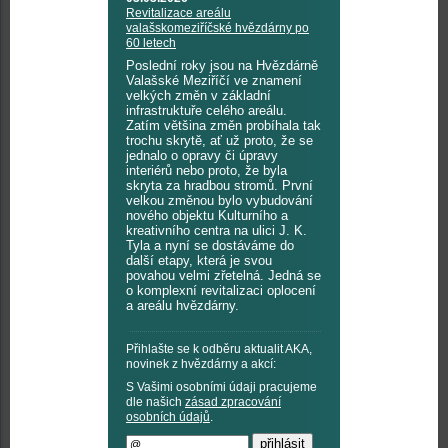
Revitalizace areálu
valašskomeziříčské hvězdárny po
60 letech
Poslední roky jsou na Hvězdárně
Valašské Meziříčí ve znamení
velkých změn v základní
infrastruktuře celého areálu.
Zatím většina změn probíhala tak
trochu skrytě, ať už proto, že se
jednalo o opravy či úpravy
interiérů nebo proto, že byla
skryta za hradbou stromů. První
velkou změnou bylo vybudování
nového objektu Kulturního a
kreativního centra na ulici J. K.
Tyla a nyní se dostáváme do
další etapy, která je svou
povahou velmi zřetelná. Jedná se
o komplexní revitalizaci oplocení
a areálu hvězdárny.
Přihlašte se k odběru aktualit AKA,
novinek z hvězdárny a akcí:
S Vašimi osobními údaji pracujeme
dle našich
zásad zpracování
osobních údajů
.