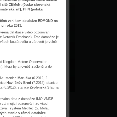
l sítě CEMeNt (česko-slovenská
matérská síť), PFN (polská
 začíná vznikem databáze EDMOND na
nci roku 2013.
evřená databáze video pozorování
 Network Database). Tato databáze je
všech koutů světa a zároveň je volně
ted Kingdom Meteor Observation
i), která byla rovněž začleněna do
eNt: stanice
Maruška
(6.2012, 2
anice
Havlíčkův Brod
(7.2012), stanice
ka
(8.2012), stanice
Zvolenská Slatina
egrována data z databáze IMO VMDB
e zahrnující pozorování ze všech
užívají systém MetRec (S. Molau,
ivých stanic v rámci databáze