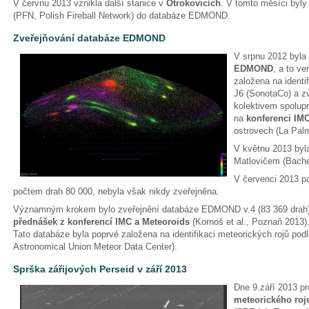
V červnu 2013 vznikla další stanice v
Otrokovicích
. V tomto měsíci byly
(PFN, Polish Fireball Network) do databáze EDMOND.
Zveřejňování databáze EDMOND
V srpnu 2012 byla
EDMOND
, a to ve
založena na identi
J6 (SonotaCo) a zve
kolektivem spolu
na
konferenci IM
ostrovech (La Pal
V květnu 2013 byla
Matlovičem (Bachel
V červenci 2013 pa
počtem drah 80 000, nebyla však nikdy zveřejněna.
Významným krokem bylo zveřejnění databáze EDMOND v.4 (83 369 drah)
přednášek z konferencí IMC a Meteoroids
(Kornoš et al., Poznaň 2013)
Tato databáze byla poprvé založena na identifikaci meteorických rojů pod
Astronomical Union Meteor Data Center).
Sprška zářijových Perseid v září 2013
Dne 9.září 2013 p
meteorického roje