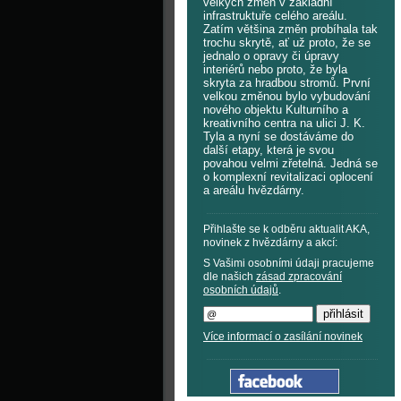
velkých změn v základní
infrastruktuře celého areálu.
Zatím většina změn probíhala tak
trochu skrytě, ať už proto, že se
jednalo o opravy či úpravy
interiérů nebo proto, že byla
skryta za hradbou stromů. První
velkou změnou bylo vybudování
nového objektu Kulturního a
kreativního centra na ulici J. K.
Tyla a nyní se dostáváme do
další etapy, která je svou
povahou velmi zřetelná. Jedná se
o komplexní revitalizaci oplocení
a areálu hvězdárny.
Přihlašte se k odběru aktualit AKA,
novinek z hvězdárny a akcí:
S Vašimi osobními údaji pracujeme
dle našich
zásad zpracování
osobních údajů
.
Více informací o zasílání novinek