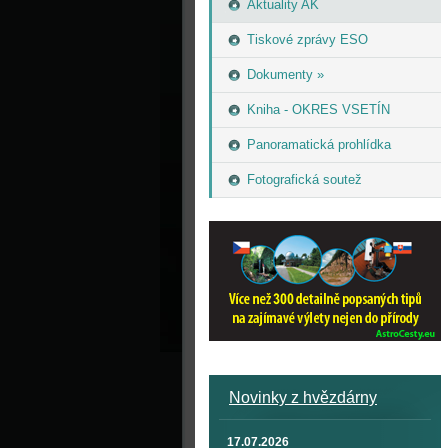
Aktuality AK
Tiskové zprávy ESO
Dokumenty »
Kniha - OKRES VSETÍN
Panoramatická prohlídka
Fotografická soutež
Novinky z hvězdárny
17.07.2026