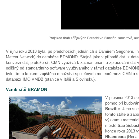
Projekce drah zářijových Perseid ve Sluneční soustavě, au
V říjnu roku 2013 byla, po předchozích jednáních s Damirem Šegonem, i
Meteor Network) do databáze EDMOND. Stejně jako v případě dat z da
konverzi dat, protože síť CMN využívá k zaznamenání a zpracování dat vla
odlišný od standardního software využívaného v rámci databáze EDMOND
bylo tímto krokem zajištěno množství společných meteorů mezi CMN a 
databází IMO VMDB (stanice v Itálii a Slovinsku).
Vznik sítě BRAMON
V prosinci 2013 s
pomoc při budován
Brazílie
. Jeho sne
tomto státě a zapo
výzkumu meteorick
městě
Sao Sebast
konce roku 2013 v
Nhandeara
(Renato