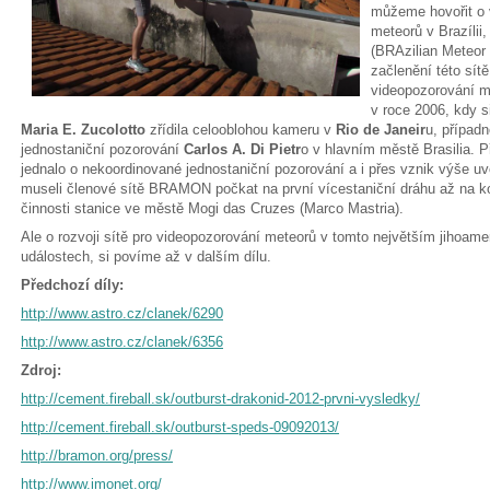
můžeme hovořit o 
meteorů v Brazíli
(BRAzilian Meteor
začlenění této sí
videopozorování m
v roce 2006, kdy s
Maria E. Zucolotto
zřídila celooblohou kameru v
Rio de Janeir
u, případn
jednostaniční pozorování
Carlos A. Di Pietr
o v hlavním městě Brasilia.
jednalo o nekoordinované jednostaniční pozorování a i přes vznik výše u
museli členové sítě BRAMON počkat na první vícestaniční dráhu až na k
činnosti stanice ve městě Mogi das Cruzes (Marco Mastria).
Ale o rozvoji sítě pro videopozorování meteorů v tomto největším jihoamer
událostech, si povíme až v dalším dílu.
Předchozí díly:
http://www.astro.cz/clanek/6290
http://www.astro.cz/clanek/6356
Zdroj:
http://cement.fireball.sk/outburst-drakonid-2012-prvni-vysledky/
http://cement.fireball.sk/outburst-speds-09092013/
http://bramon.org/press/
http://www.imonet.org/