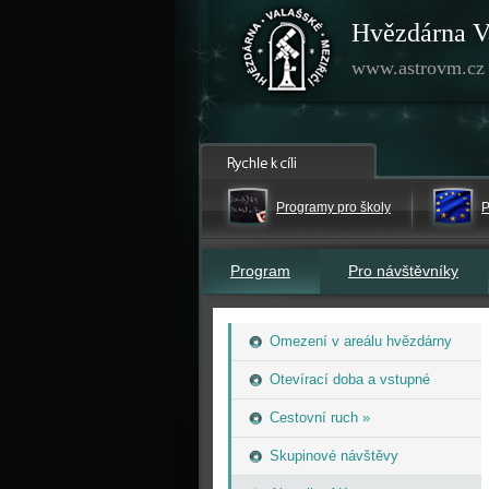
Hvězdárna V
www.astrovm.cz
Programy pro školy
P
Program
Pro návštěvníky
Omezení v areálu hvězdárny
Otevírací doba a vstupné
Cestovní ruch »
Skupinové návštěvy