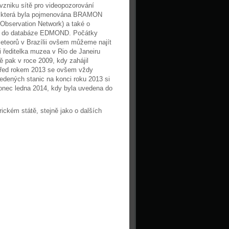
vzniku sítě pro videopozorování
i, která byla pojmenována BRAMON
 Observation Network) a také o
tě do databáze EDMOND. Počátky
eteorů v Brazílii ovšem můžeme najít
i ředitelka muzea v Rio de Janeiru
ě pak v roce 2009, kdy zahájil
 Před rokem 2013 se ovšem vždy
vedených stanic na konci roku 2013 si
onec ledna 2014, kdy byla uvedena do
ickém státě, stejně jako o dalších