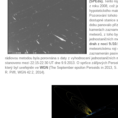
(SPEds).
Tento ro
z roku 2008, což je
hypotetického mat
Pozorování tohoto 
dostupné stanice 
dobu panovalo pří
kamerách zaznamen
meteorů, z toho b
jednostaničních m
drah z noci 9./10
meteorickému roji
zaznamenán pasiv
rádiovou metodou byla porovnána s daty z vyhodnocení jednostaničních
stanoveno mezi 22:15-22:30 UT dne 9.9.2013. O spršce zářijových Persei
který byl uveřejněn ve
WGN
(The September epsilon Perseids in 2013, S. 
R. Piffl, WGN 42:2, 2014).