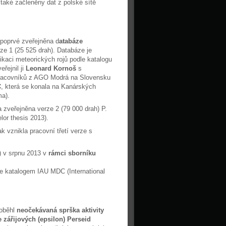
 také začleněny dat z polské sítě
 poprvé zveřejněna d
atabáze
rze 1 (25 525 drah). Databáze je
fikaci meteorických rojů podle katalogu
řejnil ji
Leonard Kornoš
s
pracovníků z AGO Modrá na Slovensku
C
, která se konala na Kanárských
ma).
 zveřejněna verze 2 (79 000 drah) P.
or thesis 2013).
k vznikla pracovní třetí verze s
 v srpnu 2013 v
rámci sborníku
.
le katalogem IAU MDC (International
roběhl
neočekávaná sprška aktivity
 zářijových (epsilon) Perseid