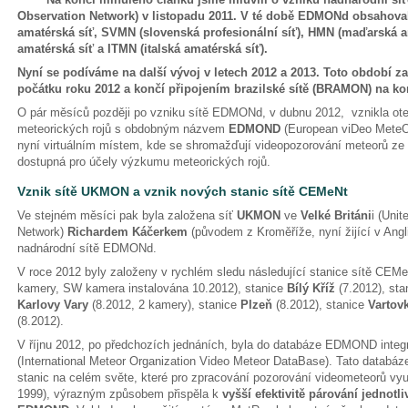
Observation Network) v listopadu 2011. V té době EDMONd obsahova
amatérská síť, SVMN (slovenská profesionální síť), HMN (maďarská a
amatérská síť a ITMN (italská amatérská síť).
Nyní se podíváme na další vývoj v letech 2012 a 2013. Toto období
počátku roku 2012 a končí připojením brazilské sítě (BRAMON) na ko
O pár měsíců později po vzniku sítě EDMONd, v dubnu 2012, vznikla ot
meteorických rojů s obdobným názvem
EDMOND
(European viDeo MeteOr
nyní virtuálním místem, kde se shromažďují videopozorování meteorů ze 
dostupná pro účely výzkumu meteorických rojů.
Vznik sítě UKMON a vznik nových stanic sítě CEMeNt
Ve stejném měsíci pak byla založena síť
UKMON
ve
Velké Británi
i (Uni
Network)
Richardem Káčerkem
(původem z Kroměříže, nyní žijící v Angli
nadnárodní sítě EDMONd.
V roce 2012 byly založeny v rychlém sledu následující stanice sítě CEM
kamery, SW kamera instalována 10.2012), stanice
Bílý Kříž
(7.2012), st
Karlovy Vary
(8.2012, 2 kamery), stanice
Plzeň
(8.2012), stanice
Vartov
(8.2012).
V říjnu 2012, po předchozích jednáních, byla do databáze EDMOND int
(International Meteor Organization Video Meteor DataBase). Tato databáz
stanic na celém světe, které pro zpracování pozorování videometeorů vy
1999), výrazným způsobem přispěla k
vyšší efektivitě párování jednotl