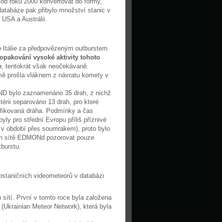
od roku 2000 konvertovat do formy,
databáze pak přibylo množství stanic v
 USA a Austrálii.
o Itálie za předpovězeným outburstem
opakování vysoké aktivity tohoto
e
, tentokrát však neočekávaně.
ě prošla vláknem z návratu komety v
D bylo zaznamenáno 35 drah, z nichž
térii separováno 13 drah, pro které
ifikovaná dráha. Podmínky a čas
y pro střední Evropu příliš příznivé
v období přes soumrakem), proto bylo
ch sítě EDMONd pozorovat pouze
burstu.
staničních videometeorů v databázi
 sítí. První v tomto roce byla založena
(Ukrainian Meteor Network), která byla