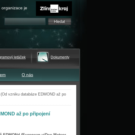
 organizace je
gramový letáček
Dokumenty
tem
O nás
íl (Od vzniku databáze EDMOND až po
DMOND až po připojení
íťě EDMONd (European viDeo Meteor