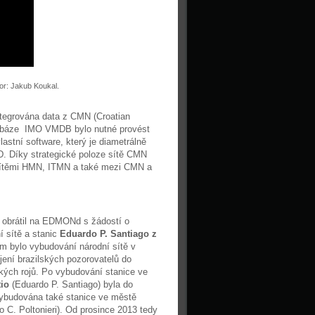
tor: Jakub Koukal.
ntegrována data z CMN (Croatian
tabáze IMO VMDB bylo nutné provést
stní software, který je diametrálně
. Díky strategické poloze sítě CMN
sítěmi HMN, ITMN a také mezi CMN a
e obrátil na EDMONd s žádostí o
í sítě a stanic
Eduardo P. Santiago z
m bylo vybudování národní sítě v
jení brazilských pozorovatelů do
ých rojů. Po vybudování stanice ve
io
(Eduardo P. Santiago) byla do
ybudována také stanice ve městě
 C. Poltonieri). Od prosince 2013 tedy