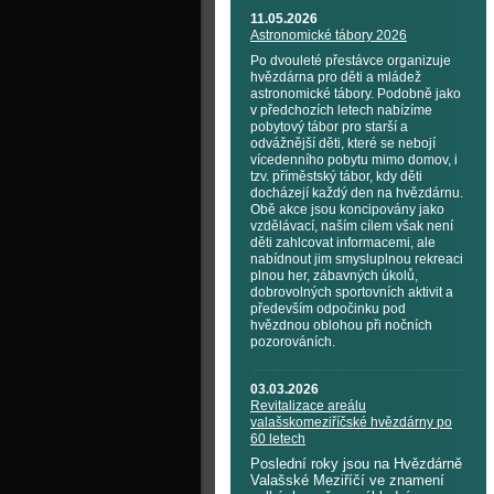
11.05.2026
Astronomické tábory 2026
Po dvouleté přestávce organizuje
hvězdárna pro děti a mládež
astronomické tábory. Podobně jako
v předchozích letech nabízíme
pobytový tábor pro starší a
odvážnější děti, které se nebojí
vícedenního pobytu mimo domov, i
tzv. příměstský tábor, kdy děti
docházejí každý den na hvězdárnu.
Obě akce jsou koncipovány jako
vzdělávací, naším cílem však není
děti zahlcovat informacemi, ale
nabídnout jim smysluplnou rekreaci
plnou her, zábavných úkolů,
dobrovolných sportovních aktivit a
především odpočinku pod
hvězdnou oblohou při nočních
pozorováních.
03.03.2026
Revitalizace areálu
valašskomeziříčské hvězdárny po
60 letech
Poslední roky jsou na Hvězdárně
Valašské Meziříčí ve znamení