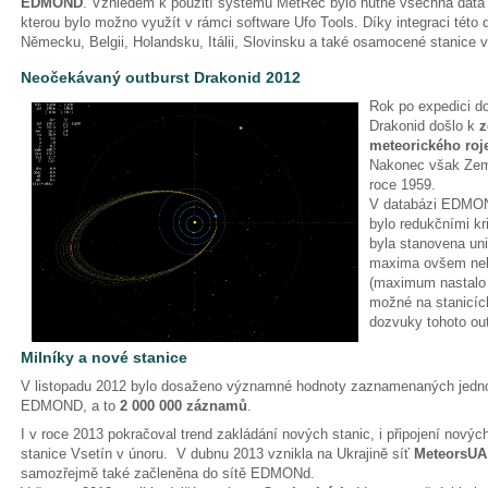
EDMOND
. Vzhledem k použití systému MetRec bylo nutné všechna data 
kterou bylo možno využít v rámci software Ufo Tools. Díky integraci této 
Německu, Belgii, Holandsku, Itálii, Slovinsku a také osamocené stanice v
Neočekávaný outburst Drakonid 2012
Rok po expedici d
Drakonid došlo k
z
meteorického roj
Nakonec však Zem
roce 1959.
V databázi EDMON
bylo redukčními kri
byla stanovena un
maxima ovšem nebyl
(maximum nastalo 
možné na stanicí
dozvuky tohoto out
Milníky a nové stanice
V listopadu 2012 bylo dosaženo významné hodnoty zaznamenaných jedno
EDMOND, a to
2 000 000 záznamů
.
I v roce 2013 pokračoval trend zakládání nových stanic, i připojení nových
stanice Vsetín v únoru. V dubnu 2013 vznikla na Ukrajině síť
MeteorsUA
samozřejmě také začleněna do sítě EDMONd.