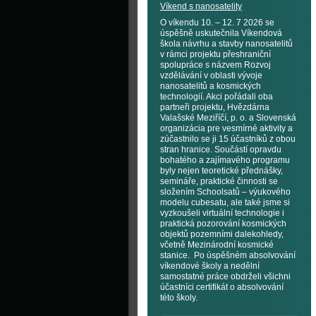
Víkend s nanosatelity
O víkendu 10. – 12. 7 2026 se
úspěšně uskutečnila Víkendová
škola návrhu a stavby nanosatelitů
v rámci projektu přeshraniční
spolupráce s názvem Rozvoj
vzdělávání v oblasti vývoje
nanosatelitů a kosmických
technologií. Akci pořádali oba
partneři projektu, Hvězdárna
Valašské Meziříčí, p. o. a Slovenská
organizácia pre vesmírné aktivity a
zúčastnilo se ji 15 účastníků z obou
stran hranice. Součástí opravdu
bohatého a zajímavého programu
byly nejen teoretické přednášky,
semináře, praktické činnosti se
složením Schoolsatů – výukového
modelu cubesatu, ale také jsme si
vyzkoušeli virtuální technologie i
praktická pozorování kosmických
objektů pozemními dalekohledy,
včetně Mezinárodní kosmické
stanice. Po úspěšném absolvování
víkendové školy a nedělní
samostatné práce obdrželi všichni
účastníci certifikát o absolvování
této školy.