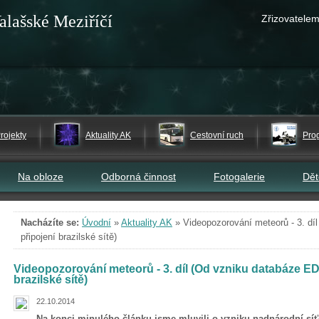
alašské Meziříčí
Zřizovatelem
rojekty
Aktuality AK
Cestovní ruch
Pro
Na obloze
Odborná činnost
Fotogalerie
Dě
Nacházíte se:
Úvodní
»
Aktuality AK
»
Videopozorování meteorů - 3. d
připojení brazilské sítě)
Videopozorování meteorů - 3. díl (Od vzniku databáze E
brazilské sítě)
22.10.2014
Na konci minulého článku jsme mluvili o vzniku nadnárodní s