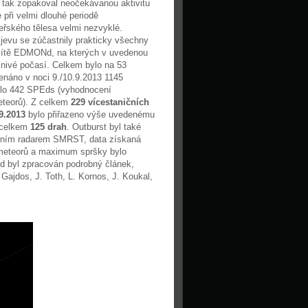
j tak zopakoval neočekávanou aktivitu
 při velmi dlouhé periodě
eřského tělesa velmi nezvyklé.
jevu se zúčastnily prakticky všechny
sítě EDMONd, na kterých v uvedenou
znivé počasí. Celkem bylo na 53
áno v noci 9./10.9.2013 1145
ylo 442 SPEds (vyhodnocení
eteorů). Z celkem
229 vícestaničních
.9.2013
bylo přiřazeno výše uvedenému
 celkem
125 drah
. Outburst byl také
ním radarem SMRST, data získaná
 meteorů a maximum spršky bylo
d byl zpracován podrobný článek,
Gajdos, J. Toth, L. Kornos, J. Koukal,