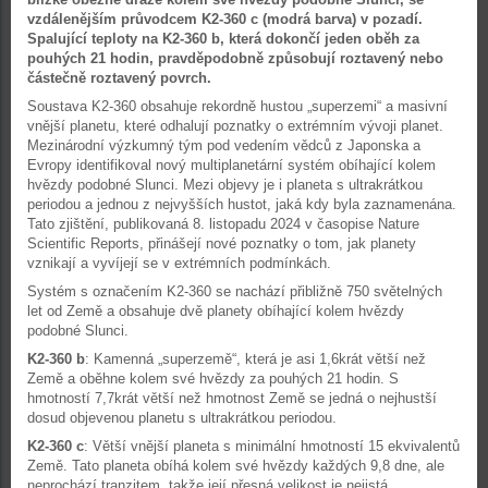
vzdálenějším průvodcem K2-360 c (modrá barva) v pozadí.
Spalující teploty na K2-360 b, která dokončí jeden oběh za
pouhých 21 hodin, pravděpodobně způsobují roztavený nebo
částečně roztavený povrch.
Soustava K2-360 obsahuje rekordně hustou „superzemi“ a masivní
vnější planetu, které odhalují poznatky o extrémním vývoji planet.
Mezinárodní výzkumný tým pod vedením vědců z Japonska a
Evropy identifikoval nový multiplanetární systém obíhající kolem
hvězdy podobné Slunci. Mezi objevy je i planeta s ultrakrátkou
periodou a jednou z nejvyšších hustot, jaká kdy byla zaznamenána.
Tato zjištění, publikovaná 8. listopadu 2024 v časopise Nature
Scientific Reports, přinášejí nové poznatky o tom, jak planety
vznikají a vyvíjejí se v extrémních podmínkách.
Systém s označením K2-360 se nachází přibližně 750 světelných
let od Země a obsahuje dvě planety obíhající kolem hvězdy
podobné Slunci.
K2-360 b
: Kamenná „superzemě“, která je asi 1,6krát větší než
Země a oběhne kolem své hvězdy za pouhých 21 hodin. S
hmotností 7,7krát větší než hmotnost Země se jedná o nejhustší
dosud objevenou planetu s ultrakrátkou periodou.
K2-360 c
: Větší vnější planeta s minimální hmotností 15 ekvivalentů
Země. Tato planeta obíhá kolem své hvězdy každých 9,8 dne, ale
neprochází tranzitem, takže její přesná velikost je nejistá.