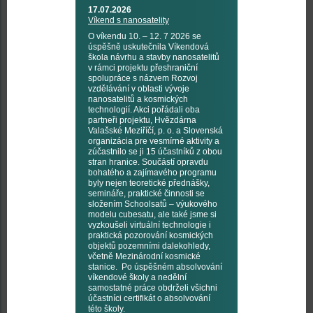
17.07.2026
Víkend s nanosatelity
O víkendu 10. – 12. 7 2026 se
úspěšně uskutečnila Víkendová
škola návrhu a stavby nanosatelitů
v rámci projektu přeshraniční
spolupráce s názvem Rozvoj
vzdělávání v oblasti vývoje
nanosatelitů a kosmických
technologií. Akci pořádali oba
partneři projektu, Hvězdárna
Valašské Meziříčí, p. o. a Slovenská
organizácia pre vesmírné aktivity a
zúčastnilo se ji 15 účastníků z obou
stran hranice. Součástí opravdu
bohatého a zajímavého programu
byly nejen teoretické přednášky,
semináře, praktické činnosti se
složením Schoolsatů – výukového
modelu cubesatu, ale také jsme si
vyzkoušeli virtuální technologie i
praktická pozorování kosmických
objektů pozemními dalekohledy,
včetně Mezinárodní kosmické
stanice. Po úspěšném absolvování
víkendové školy a nedělní
samostatné práce obdrželi všichni
účastníci certifikát o absolvování
této školy.