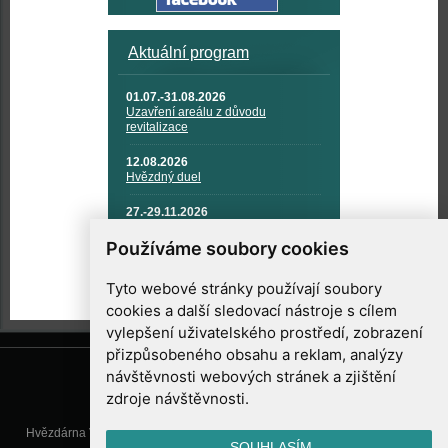
Aktuální program
01.07.-31.08.2026
Uzavření areálu z důvodu
revitalizace
12.08.2026
Hvězdný duel
27.-29.11.2026
KOSMONAUTIKA, RAKETOVÁ
TECHNIKA A KOSMICKÉ
Používáme soubory cookies
TECHNOLOGIE
Tyto webové stránky používají soubory
cookies a další sledovací nástroje s cílem
vylepšení uživatelského prostředí, zobrazení
přizpůsobeného obsahu a reklam, analýzy
návštěvnosti webových stránek a zjištění
zdroje návštěvnosti.
Hvězdárna Valašské Meziříčí, příspěvková organizace, Vsetínská 78, 757
SOUHLASÍM