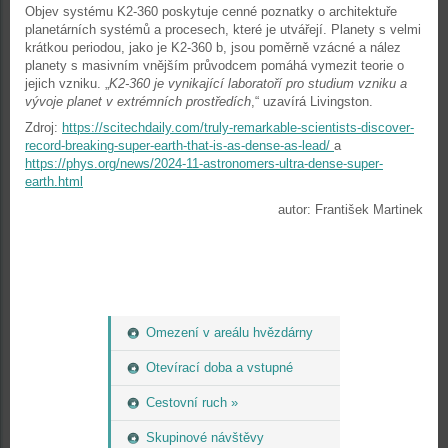
Objev systému K2-360 poskytuje cenné poznatky o architektuře
planetárních systémů a procesech, které je utvářejí. Planety s velmi
krátkou periodou, jako je K2-360 b, jsou poměrně vzácné a nález
planety s masivním vnějším průvodcem pomáhá vymezit teorie o
jejich vzniku. „
K2-360 je vynikající laboratoří pro studium vzniku a
vývoje planet v extrémních prostředích
,“ uzavírá Livingston.
Zdroj:
https://scitechdaily.com/truly-remarkable-scientists-discover-
record-breaking-super-earth-that-is-as-dense-as-lead/
a
https://phys.org/news/2024-11-astronomers-ultra-dense-super-
earth.html
autor: František Martinek
Omezení v areálu hvězdárny
Otevírací doba a vstupné
Cestovní ruch »
Skupinové návštěvy