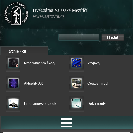
Hvězdárna Valašské Meziříčí
www.astrovm.cz
Programy pro školy
Projekty
Aktuality AK
Cestovní ruch
Programový letáček
Dokumenty