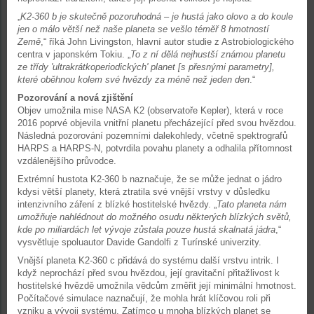
„
K2-360 b je skutečně pozoruhodná – je hustá jako olovo a do koule
jen o málo větší než naše planeta se vešlo téměř 8 hmotností
Země
,“ říká John Livingston, hlavní autor studie z Astrobiologického
centra v japonském Tokiu. „
To z ní dělá nejhustší známou planetu
ze třídy 'ultrakrátkoperiodických' planet [s přesnými parametry],
které oběhnou kolem své hvězdy za méně než jeden den
.“
Pozorování a nová zjištění
Objev umožnila mise NASA K2 (observatoře Kepler), která v roce
2016 poprvé objevila vnitřní planetu přecházející před svou hvězdou.
Následná pozorování pozemními dalekohledy, včetně spektrografů
HARPS a HARPS-N, potvrdila povahu planety a odhalila přítomnost
vzdálenějšího průvodce.
Extrémní hustota K2-360 b naznačuje, že se může jednat o jádro
kdysi větší planety, která ztratila své vnější vrstvy v důsledku
intenzivního záření z blízké hostitelské hvězdy. „
Tato planeta nám
umožňuje nahlédnout do možného osudu některých blízkých světů,
kde po miliardách let vývoje zůstala pouze hustá skalnatá jádra
,“
vysvětluje spoluautor Davide Gandolfi z Turínské univerzity.
Vnější planeta K2-360 c přidává do systému další vrstvu intrik. I
když neprochází před svou hvězdou, její gravitační přitažlivost k
hostitelské hvězdě umožnila vědcům změřit její minimální hmotnost.
Počítačové simulace naznačují, že mohla hrát klíčovou roli při
vzniku a vývoji systému. Zatímco u mnoha blízkých planet se