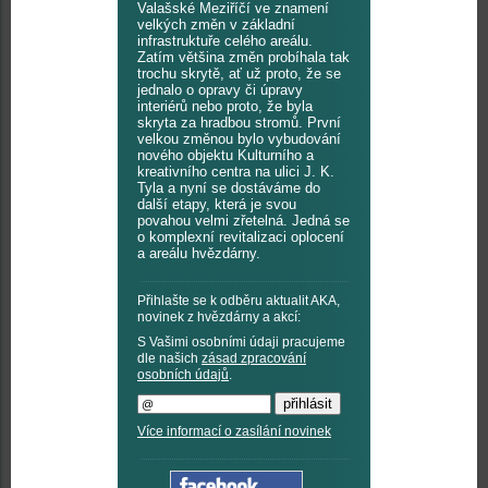
Valašské Meziříčí ve znamení
velkých změn v základní
infrastruktuře celého areálu.
Zatím většina změn probíhala tak
trochu skrytě, ať už proto, že se
jednalo o opravy či úpravy
interiérů nebo proto, že byla
skryta za hradbou stromů. První
velkou změnou bylo vybudování
nového objektu Kulturního a
kreativního centra na ulici J. K.
Tyla a nyní se dostáváme do
další etapy, která je svou
povahou velmi zřetelná. Jedná se
o komplexní revitalizaci oplocení
a areálu hvězdárny.
Přihlašte se k odběru aktualit AKA,
novinek z hvězdárny a akcí:
S Vašimi osobními údaji pracujeme
dle našich
zásad zpracování
osobních údajů
.
Více informací o zasílání novinek