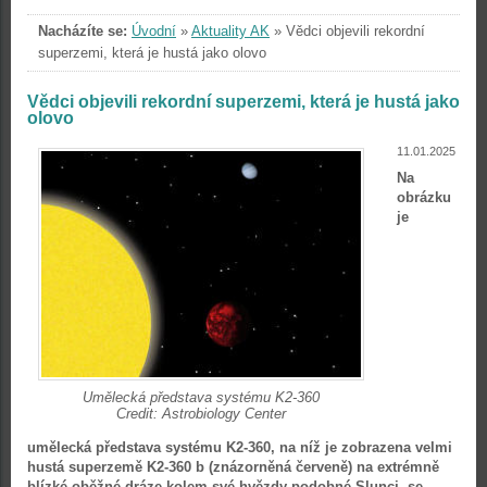
Nacházíte se:
Úvodní
»
Aktuality AK
»
Vědci objevili rekordní
superzemi, která je hustá jako olovo
Vědci objevili rekordní superzemi, která je hustá jako
olovo
11.01.2025
Na
obrázku
je
Umělecká představa systému K2-360
Credit: Astrobiology Center
umělecká představa systému K2-360, na níž je zobrazena velmi
hustá superzemě K2-360 b (znázorněná červeně) na extrémně
blízké oběžné dráze kolem své hvězdy podobné Slunci, se