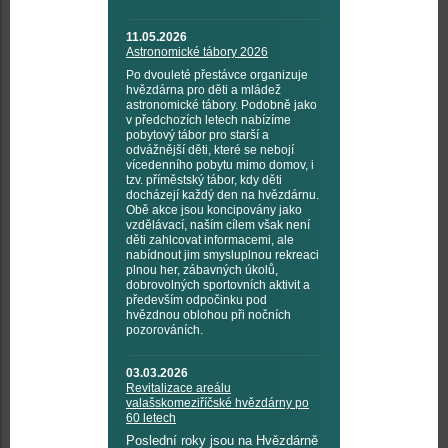
11.05.2026
Astronomické tábory 2026
Po dvouleté přestávce organizuje
hvězdárna pro děti a mládež
astronomické tábory. Podobně jako
v předchozích letech nabízíme
pobytový tábor pro starší a
odvážnější děti, které se nebojí
vícedenního pobytu mimo domov, i
tzv. příměstský tábor, kdy děti
docházejí každý den na hvězdárnu.
Obě akce jsou koncipovány jako
vzdělávací, naším cílem však není
děti zahlcovat informacemi, ale
nabídnout jim smysluplnou rekreaci
plnou her, zábavných úkolů,
dobrovolných sportovních aktivit a
především odpočinku pod
hvězdnou oblohou při nočních
pozorováních.
03.03.2026
Revitalizace areálu
valašskomeziříčské hvězdárny po
60 letech
Poslední roky jsou na Hvězdárně