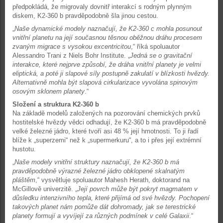
předpokládá, že migrovaly dovnitř interakcí s rodným plynným
diskem, K2-360 b pravděpodobně šla jinou cestou.
„
Naše dynamické modely naznačují, že K2-360 c mohla posunout
vnitřní planetu na její současnou těsnou oběžnou dráhu procesem
zvaným migrace s vysokou excentricitou
,“ říká spoluautor
Alessandro Trani z Niels Bohr Institute. „
Jedná se o gravitační
interakce, které nejprve způsobí, že dráha vnitřní planety je velmi
eliptická, a poté ji slapové síly postupně zakulatí v blízkosti hvězdy.
Alternativně mohla být slapová cirkularizace vyvolána spinovým
osovým sklonem planety
.“
Složení a struktura K2-360 b
Na základě modelů založených na pozorování chemických prvků
hostitelské hvězdy vědci odhadují, že K2-360 b má pravděpodobně
velké železné jádro, které tvoří asi 48 % její hmotnosti. To ji řadí
blíže k „superzemi“ než k „supermerkuru“, a to i přes její extrémní
hustotu.
„
Naše modely vnitřní struktury naznačují, že K2-360 b má
pravděpodobně výrazné železné jádro obklopené skalnatým
pláštěm
,“ vysvětluje spoluautor Mahesh Herath, doktorand na
McGillově univerzitě. „
Její povrch může být pokryt magmatem v
důsledku intenzivního tepla, které přijímá od své hvězdy. Pochopení
takových planet nám pomůže dát dohromady, jak se terestrické
planety formují a vyvíjejí za různých podmínek v celé Galaxii
.“