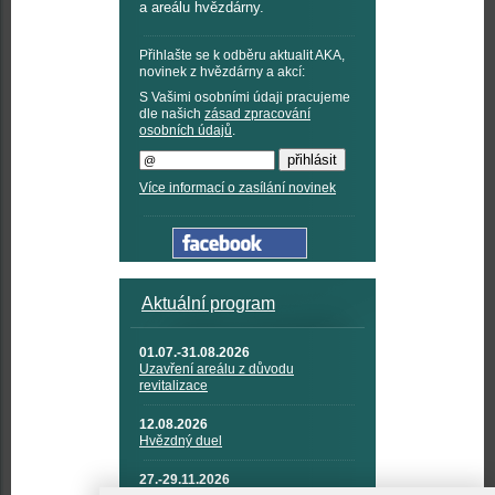
a areálu hvězdárny.
Přihlašte se k odběru aktualit AKA,
novinek z hvězdárny a akcí:
S Vašimi osobními údaji pracujeme
dle našich
zásad zpracování
osobních údajů
.
Více informací o zasílání novinek
Aktuální program
01.07.-31.08.2026
Uzavření areálu z důvodu
revitalizace
12.08.2026
Hvězdný duel
27.-29.11.2026