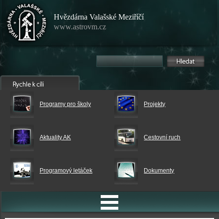
Hvězdárna Valašské Meziříčí
www.astrovm.cz
Programy pro školy
Projekty
Aktuality AK
Cestovní ruch
Programový letáček
Dokumenty