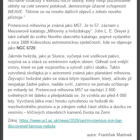
neznámé struktury v klenotu noční oblohy, který milují pozorovatelé
oblohy na celé severní polokouli, demonstruje úžasné schopnosti
WEAVE. Těšíme se na mnoho dalších objevů z tohoto nového
přístroje
.“
Prstencová mlhovina je známá jako M57. Je to 57. záznam v
Messierově katalogu „Mlhoviny a hvězdokupy“. John L. E. Dreyer ji
také zařadil do svého Nového obecného katalogu, poprvé vydaného
v roce 1888 Královskou astronomickou společností, kde se objevuje
jako
NGC 6720
.
Jakmile hvězda, jako je Slunce, vyčerpá své vodíkové palivo,
rozpíná se a stává se extrémním rudým obrem. Odhodí své vnější
vrstvy, které se pak rozprostřou a vytvoří zářící obálku. Takto
vytvořená skořápka je v astronomii známá jako planetární mlhovina.
Zbývající hvězdné jádro se stává bílým trpaslíkem, který, ačkoliv již
nespaluje žádné palivo, nadále svítí, zatímco se pomalu ochlazuje
po miliardy let. Prstencová mlhovina M57 se nachází 2 600
světelných let daleko a předpokládá se, že vznikla asi před 4 000
lety. Vyvržená látka vrací hmotu vytvořenou ve hvězdě do
mezihvězdného prostoru a je zdrojem velké části uhlíku a dusíku ve
vesmíru – klíčových stavebních kamenů života na Zemi.
Zdroj:
https://www.ucl.ac.uk/news/2026/jan/mysterious-iron-bar-
discovered-famous-nebula
autor: František Martinek