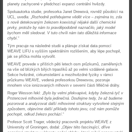
planety zachycené v předchozí expanzi centrální hvězdy.
Spoluautorka studie, profesorka Janet Drewová, rovněž působící na
UCL, uvedla: „
Rozhodně potřebujeme vědět více – zejména to, zda
s nově detekovaným železem koexistují nějaké další chemické
prvky, protože by nám to pravděpodobně naznačilo, jaký model
bychom měli sledovat. V tuto chvíli nám tato důležitá informace
chybí
.“
Tým pracuje na následné studii a plánuje získat data pomocí
WEAVE LIFU s vyšším spektrálním rozlišením, aby lépe pochopil,
jak se příčka mohla vytvořit.
WEAVE provede v příštích pěti letech osm průzkumů, zaměřených
na vše od blízkých bílých trpaslíků až po velmi vzdálené galaxie.
Sekce hvězdné, cirkumstelární a mezihvězdné fyziky v rámci
průzkumu WEAVE, vedená profesorkou Drewovou, pozoruje
mnohem více ionizovaných mlhovin v severní části Mléčné dráhy.
Roger Wesson řekl: „
Bylo by velmi překvapivé, kdyby železná tyč v
Prstencové mlhovině byla jedinečná. Doufejme tedy, že až budeme
pozorovat a analyzovat další mlhovinné struktury vytvořené stejným
způsobem, objevíme další příklady tohoto jevu, což nám pomůže
pochopit, odkud železo pochází
.“
Profesor Scott Trager, vědecký pracovník projektu WEAVE z
University of Groningen, dodal: „
Objev této fascinující, dříve