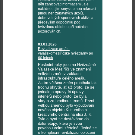
děti zahlcovat informacemi, ale
nabídnout jim smysluplnou rekreaci
plnou her, zábavných úkolů,
dobrovolných sportovních aktivit a
především odpočinku pod
hvězdnou oblohou při nočních
pozorováních.
03.03.2026
Revitalizace areálu
valašskomeziříčské hvězdárny po
60 letech
Poslední roky jsou na Hvězdárně
Valašské Meziříčí ve znamení
velkých změn v základní
infrastruktuře celého areálu.
Zatím většina změn probíhala tak
trochu skrytě, ať už proto, že se
jednalo o opravy či úpravy
interiérů nebo proto, že byla
skryta za hradbou stromů. První
velkou změnou bylo vybudování
nového objektu Kulturního a
kreativního centra na ulici J. K.
Tyla a nyní se dostáváme do
další etapy, která je svou
povahou velmi zřetelná. Jedná se
o komplexní revitalizaci oplocení