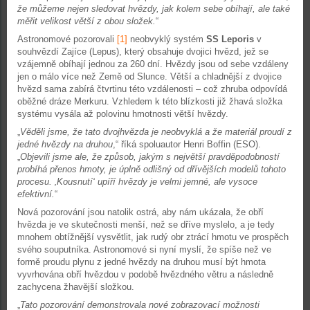
že můžeme nejen sledovat hvězdy, jak kolem sebe obíhají, ale také
měřit velikost větší z obou složek.
“
Astronomové pozorovali
[1]
neobvyklý systém
SS Leporis
v
souhvězdí Zajíce (Lepus), který obsahuje dvojici hvězd, jež se
vzájemně obíhají jednou za 260 dní. Hvězdy jsou od sebe vzdáleny
jen o málo více než Země od Slunce. Větší a chladnější z dvojice
hvězd sama zabírá čtvrtinu této vzdálenosti – což zhruba odpovídá
oběžné dráze Merkuru. Vzhledem k této blízkosti již žhavá složka
systému vysála až polovinu hmotnosti větší hvězdy.
„
Věděli jsme, že tato dvojhvězda je neobvyklá a že materiál proudí z
jedné hvězdy na druhou
,“ říká spoluautor Henri Boffin (ESO).
„
Objevili jsme ale, že způsob, jakým s největší pravděpodobností
probíhá přenos hmoty, je úplně odlišný od dřívějších modelů tohoto
procesu. ‚Kousnutí‘ upíří hvězdy je velmi jemné, ale vysoce
efektivní.
“
Nová pozorování jsou natolik ostrá, aby nám ukázala, že obří
hvězda je ve skutečnosti menší, než se dříve myslelo, a je tedy
mnohem obtížnější vysvětlit, jak rudý obr ztrácí hmotu ve prospěch
svého souputníka. Astronomové si nyní myslí, že spíše než ve
formě proudu plynu z jedné hvězdy na druhou musí být hmota
vyvrhována obří hvězdou v podobě hvězdného větru a následně
zachycena žhavější složkou.
„
Tato pozorování demonstrovala nové zobrazovací možnosti