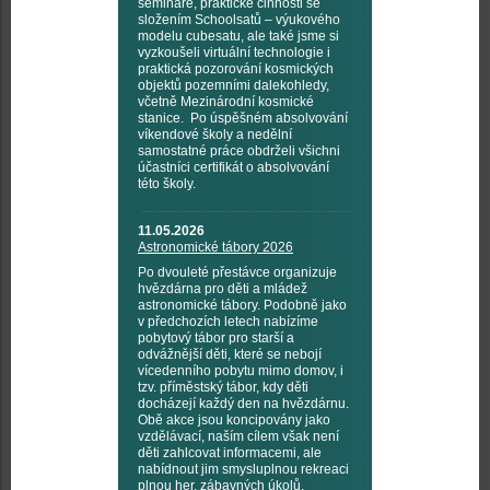
semináře, praktické činnosti se
složením Schoolsatů – výukového
modelu cubesatu, ale také jsme si
vyzkoušeli virtuální technologie i
praktická pozorování kosmických
objektů pozemními dalekohledy,
včetně Mezinárodní kosmické
stanice. Po úspěšném absolvování
víkendové školy a nedělní
samostatné práce obdrželi všichni
účastníci certifikát o absolvování
této školy.
11.05.2026
Astronomické tábory 2026
Po dvouleté přestávce organizuje
hvězdárna pro děti a mládež
astronomické tábory. Podobně jako
v předchozích letech nabízíme
pobytový tábor pro starší a
odvážnější děti, které se nebojí
vícedenního pobytu mimo domov, i
tzv. příměstský tábor, kdy děti
docházejí každý den na hvězdárnu.
Obě akce jsou koncipovány jako
vzdělávací, naším cílem však není
děti zahlcovat informacemi, ale
nabídnout jim smysluplnou rekreaci
plnou her, zábavných úkolů,