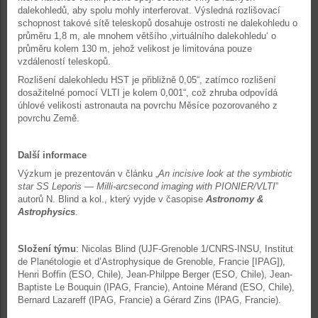
dalekohledů, aby spolu mohly interferovat. Výsledná rozlišovací
schopnost takové sítě teleskopů dosahuje ostrosti ne dalekohledu o
průměru 1,8 m, ale mnohem většího ‚virtuálního dalekohledu‘ o
průměru kolem 130 m, jehož velikost je limitována pouze
vzdáleností teleskopů.
Rozlišení dalekohledu HST je přibližně 0,05“, zatímco rozlišení
dosažitelné pomocí VLTI je kolem 0,001“, což zhruba odpovídá
úhlové velikosti astronauta na povrchu Měsíce pozorovaného z
povrchu Země.
Další informace
Výzkum je prezentován v článku „
An incisive look at the symbiotic
star SS Leporis — Milli-arcsecond imaging with PIONIER/VLTI
”
autorů N. Blind a kol., který vyjde v časopise
Astronomy &
Astrophysics
.
Složení týmu
: Nicolas Blind (UJF-Grenoble 1/CNRS-INSU, Institut
de Planétologie et d’Astrophysique de Grenoble, Francie [IPAG]),
Henri Boffin (ESO, Chile), Jean-Philppe Berger (ESO, Chile), Jean-
Baptiste Le Bouquin (IPAG, Francie), Antoine Mérand (ESO, Chile),
Bernard Lazareff (IPAG, Francie) a Gérard Zins (IPAG, Francie).