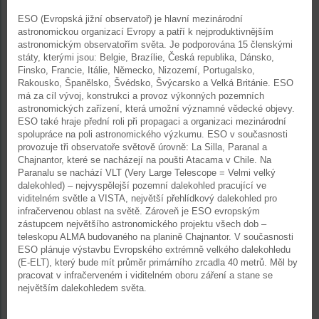
ESO (Evropská jižní observatoř) je hlavní mezinárodní
astronomickou organizací Evropy a patří k nejproduktivnějším
astronomickým observatořím světa. Je podporována 15 členskými
státy, kterými jsou: Belgie, Brazílie, Česká republika, Dánsko,
Finsko, Francie, Itálie, Německo, Nizozemí, Portugalsko,
Rakousko, Španělsko, Švédsko, Švýcarsko a Velká Británie. ESO
má za cíl vývoj, konstrukci a provoz výkonných pozemních
astronomických zařízení, která umožní významné vědecké objevy.
ESO také hraje přední roli při propagaci a organizaci mezinárodní
spolupráce na poli astronomického výzkumu. ESO v současnosti
provozuje tři observatoře světově úrovně: La Silla, Paranal a
Chajnantor, které se nacházejí na poušti Atacama v Chile. Na
Paranalu se nachází VLT (Very Large Telescope = Velmi velký
dalekohled) – nejvyspělejší pozemní dalekohled pracující ve
viditelném světle a VISTA, největší přehlídkový dalekohled pro
infračervenou oblast na světě. Zároveň je ESO evropským
zástupcem největšího astronomického projektu všech dob –
teleskopu ALMA budovaného na planině Chajnantor. V současnosti
ESO plánuje výstavbu Evropského extrémně velkého dalekohledu
(E-ELT), který bude mít průměr primárního zrcadla 40 metrů. Měl by
pracovat v infračerveném i viditelném oboru záření a stane se
největším dalekohledem světa.