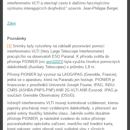
interferometru VLTI a otevírají cestu k dalšímu fascinujícímu
výzkumu interagujících dvojhvězd
,“ uzavírá Jean-Philippe Berger.
Zdroj
Poznámky
[1]
Snímky byly vytvořeny na základě pozorování pomocí
interferometru VLTI (Very Large Telescope Interferometer)
pracujícího na observatoři ESO Paranal. K přívodu světla do
přístroje PIONIER (viz
ann11021
) byla využita čtveřice pomocných
dalekohledů (Auxiliary Telescopes) o průměru 1,8 m.
Přístroj PIONIER byl vyvinut na LAOG/IPAG (Grenoble, Francie);
jedná se o aparaturu, která na Paranalu jen hostuje. PIONIER je
financován z prostředků Université Joseph Fourier, IPAG, INSU-
CNRS (ASHRA-PNPS-PNP) ANR 2G-VLTI ANR Exozodi. IPAG je
součástí Grenoble Observatory (OSUG).
Inženýři interferometru VLTI musejí kontrolovat vzdálenost, kterou
paprsky procházejí mezi vzdálenými dalekohledy, s přesností asi
jedné setiny tloušťky lidského vlasu. Jakmile světlo dosáhne
přístroje PIONIER, je následně svedeno do srdce přístroje:
pozoruhodného optického zařízení, menšího než kreditní karta,
které nakonec velmi přesně spojí světelné vlny z různých