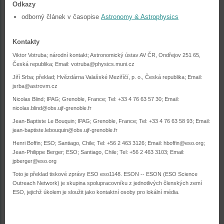
Odkazy
odborný článek v časopise
Astronomy & Astrophysics
Kontakty
Viktor Votruba; národní kontakt; Astronomický ústav AV ČR, Ondřejov 251 65,
Česká republika; Email: votruba@physics.muni.cz
Jiří Srba; překlad; Hvězdárna Valašské Meziříčí, p. o., Česká republika; Email:
jsrba@astrovm.cz
Nicolas Blind; IPAG; Grenoble, France; Tel: +33 4 76 63 57 30; Email:
nicolas.blind@obs.ujf-grenoble.fr
Jean-Baptiste Le Bouquin; IPAG; Grenoble, France; Tel: +33 4 76 63 58 93; Email:
jean-baptiste.lebouquin@obs.ujf-grenoble.fr
Henri Boffin; ESO; Santiago, Chile; Tel: +56 2 463 3126; Email: hboffin@eso.org;
Jean-Philippe Berger; ESO; Santiago, Chile; Tel: +56 2 463 3103; Email:
jpberger@eso.org
Toto je překlad tiskové zprávy ESO eso1148. ESON -- ESON (ESO Science
Outreach Network) je skupina spolupracovníku z jednotlivých členských zemí
ESO, jejichž úkolem je sloužit jako kontaktní osoby pro lokální média.