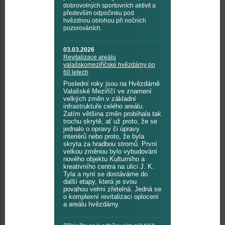
dobrovolných sportovních aktivit a
především odpočinku pod
hvězdnou oblohou při nočních
pozorováních.
03.03.2026
Revitalizace areálu
valašskomeziříčské hvězdárny po
60 letech
Poslední roky jsou na Hvězdárně
Valašské Meziříčí ve znamení
velkých změn v základní
infrastruktuře celého areálu.
Zatím většina změn probíhala tak
trochu skrytě, ať už proto, že se
jednalo o opravy či úpravy
interiérů nebo proto, že byla
skryta za hradbou stromů. První
velkou změnou bylo vybudování
nového objektu Kulturního a
kreativního centra na ulici J. K.
Tyla a nyní se dostáváme do
další etapy, která je svou
povahou velmi zřetelná. Jedná se
o komplexní revitalizaci oplocení
a areálu hvězdárny.