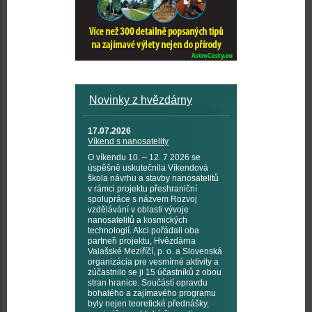
Novinky z hvězdárny
17.07.2026
Víkend s nanosatelity
O víkendu 10. – 12. 7 2026 se
úspěšně uskutečnila Víkendová
škola návrhu a stavby nanosatelitů
v rámci projektu přeshraniční
spolupráce s názvem Rozvoj
vzdělávání v oblasti vývoje
nanosatelitů a kosmických
technologií. Akci pořádali oba
partneři projektu, Hvězdárna
Valašské Meziříčí, p. o. a Slovenská
organizácia pre vesmírné aktivity a
zúčastnilo se ji 15 účastníků z obou
stran hranice. Součástí opravdu
bohatého a zajímavého programu
byly nejen teoretické přednášky,