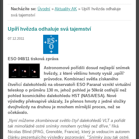
Nacházíte se:
Úvodní
»
Aktuality AK
»
Upíří hvězda odhaluje
svá tajemství
Upíří hvězda odhaluje svá tajemství
07.12.2011
ESO 048/11 tisková zpráva
Astronomové pořídili dosud nejlepší snímek
hvězdy, z které většinu hmoty vysál ‚upíří‘
průvodce. Kombinací světla získaného
čtveřicí dalekohledů na observatoři ESO Paranal vznikl virtuální
teleskop o průměru 130 m, jehož pohled je 50krát ostřejší než
pohled kosmického dalekohledu HST (NASA/ESA). Nové
výsledky překvapivě ukázaly, že přenos hmoty z jedné složky
dvojhvězdy na druhou je mnohem mírnější proces, než se
očekávalo.
„
Nyní můžeme zkombinovat světlo čtyř dalekohledů VLT a pořídit
tak mimořádně ostré snímky mnohem rychleji než dříve
,“ říká
Nicolas Blind (IPAG, Grenoble, Francie), který je vedoucím autorem
článku prezentujícího výsledky pozorování. "
Snímky jsou tak ostré,