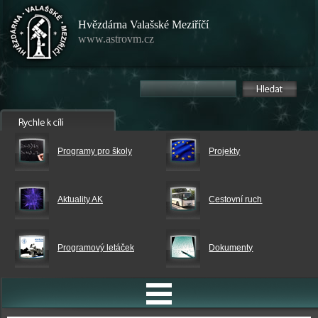
Hvězdárna Valašské Meziříčí
www.astrovm.cz
Programy pro školy
Projekty
Aktuality AK
Cestovní ruch
Programový letáček
Dokumenty