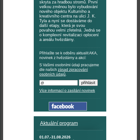
skryta za hradbou stromů. První
velkou změnou bylo vybudování
nového objektu Kulturního a
kreativního centra na ulici J. K.
Tyla a nyní se dostáváme do
další etapy, která je svou
povahou velmi zřetelná. Jedná se
o komplexní revitalizaci oplocení
a areálu hvězdárny.
Přihlašte se k odběru aktualit AKA,
novinek z hvězdárny a akcí:
S Vašimi osobními údaji pracujeme
dle našich
zásad zpracování
osobních údajů
.
Více informací o zasílání novinek
Aktuální program
01.07.-31.08.2026