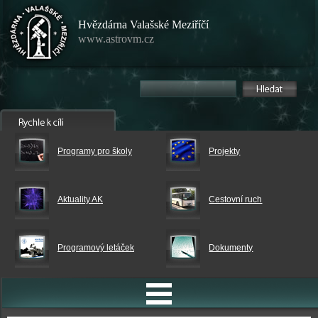
Hvězdárna Valašské Meziříčí
www.astrovm.cz
Programy pro školy
Projekty
Aktuality AK
Cestovní ruch
Programový letáček
Dokumenty