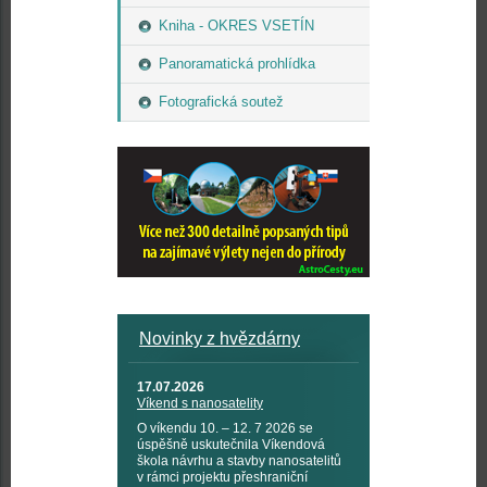
Kniha - OKRES VSETÍN
Panoramatická prohlídka
Fotografická soutež
Novinky z hvězdárny
17.07.2026
Víkend s nanosatelity
O víkendu 10. – 12. 7 2026 se
úspěšně uskutečnila Víkendová
škola návrhu a stavby nanosatelitů
v rámci projektu přeshraniční