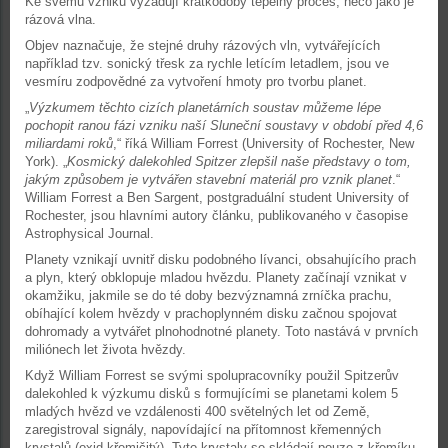
Ke svému vzniku vyžadují krátkodobý tepelný proces, něco jako je
rázová vlna.
Objev naznačuje, že stejné druhy rázových vln, vytvářejících
například tzv. sonický třesk za rychle letícím letadlem, jsou ve
vesmíru zodpovědné za vytvoření hmoty pro tvorbu planet.
„
Výzkumem těchto cizích planetárních soustav můžeme lépe
pochopit ranou fázi vzniku naší Sluneční soustavy v období před 4,6
miliardami roků
,“ říká William Forrest (University of Rochester, New
York). „
Kosmický dalekohled Spitzer zlepšil naše představy o tom,
jakým způsobem je vytvářen stavební materiál pro vznik planet
.“
William Forrest a Ben Sargent, postgraduální student University of
Rochester, jsou hlavními autory článku, publikovaného v časopise
Astrophysical Journal.
Planety vznikají uvnitř disku podobného lívanci, obsahujícího prach
a plyn, který obklopuje mladou hvězdu. Planety začínají vznikat v
okamžiku, jakmile se do té doby bezvýznamná zrníčka prachu,
obíhající kolem hvězdy v prachoplynném disku začnou spojovat
dohromady a vytvářet plnohodnotné planety. Toto nastává v prvních
miliónech let života hvězdy.
Když William Forrest se svými spolupracovníky použil Spitzerův
dalekohled k výzkumu disků s formujícími se planetami kolem 5
mladých hvězd ve vzdálenosti 400 světelných let od Země,
zaregistroval signály, napovídající na přítomnost křemenných
krystalů (oxid křemičitý). Tyto krystaly se skládají pouze z křemíku