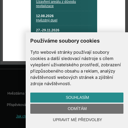
Uzavření areálu z důvodu
revitalizace
12.08.2026
Hvězdný duel
27.-29.11.2026
KOSMONAUTIKA, RAKETOVÁ
TECHNIKA A KOSMICKÉ
Používáme soubory cookies
TECHNOLOGIE
Tyto webové stránky používají soubory
cookies a další sledovací nástroje s cílem
vylepšení uživatelského prostředí, zobrazení
přizpůsobeného obsahu a reklam, analýzy
návštěvnosti webových stránek a zjištění
zdroje návštěvnosti.
Hvězdárna Valašské Meziříčí, příspěvková organizace, Vsetínská 78, 757
SOUHLASÍM
01 Valašské Meziříčí
Příspěvková organizace Zlínského kraje. Telefon:
571 611 928
, Mobil:
777
ODMÍTÁM
277 134
, E-mail:
info@astrovm.cz
Jak chráníme Vaše osobní údaje
|
Nastavení cookies
| Vyrobil:
UPRAVIT MÉ PŘEDVOLBY
WebConsult.cz