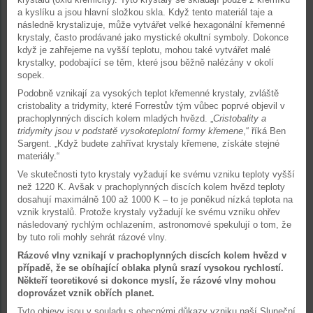
a kyslíku a jsou hlavní složkou skla. Když tento materiál taje a
následně krystalizuje, může vytvářet velké hexagonální křemenné
krystaly, často prodávané jako mystické okultní symboly. Dokonce
když je zahřejeme na vyšší teplotu, mohou také vytvářet malé
krystalky, podobající se těm, které jsou běžně nalézány v okolí
sopek.
Podobně vznikají za vysokých teplot křemenné krystaly, zvláště
cristobality a tridymity, které Forrestův tým vůbec poprvé objevil v
prachoplynných discích kolem mladých hvězd. „
Cristobality a
tridymity jsou v podstatě vysokoteplotní formy křemene
,“ říká Ben
Sargent. „Když budete zahřívat krystaly křemene, získáte stejné
materiály.“
Ve skutečnosti tyto krystaly vyžadují ke svému vzniku teploty vyšší
než 1220 K. Avšak v prachoplynných discích kolem hvězd teploty
dosahují maximálně 100 až 1000 K – to je poněkud nízká teplota na
vznik krystalů. Protože krystaly vyžadují ke svému vzniku ohřev
následovaný rychlým ochlazením, astronomové spekulují o tom, že
by tuto roli mohly sehrát rázové vlny.
Rázové vlny vznikají v prachoplynných discích kolem hvězd v
případě, že se obíhající oblaka plynů srazí vysokou rychlostí.
Někteří teoretikové si dokonce myslí, že rázové vlny mohou
doprovázet vznik obřích planet.
Tyto objevy jsou v souladu s obecnými důkazy vzniku naší Sluneční