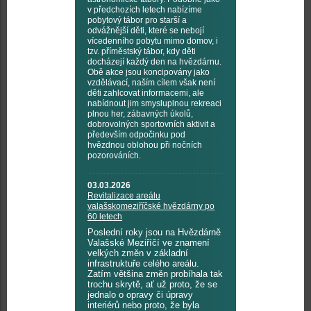
v předchozích letech nabízíme
pobytový tábor pro starší a
odvážnější děti, které se nebojí
vícedenního pobytu mimo domov, i
tzv. příměstský tábor, kdy děti
docházejí každý den na hvězdárnu.
Obě akce jsou koncipovány jako
vzdělávací, naším cílem však není
děti zahlcovat informacemi, ale
nabídnout jim smysluplnou rekreaci
plnou her, zábavných úkolů,
dobrovolných sportovních aktivit a
především odpočinku pod
hvězdnou oblohou při nočních
pozorováních.
03.03.2026
Revitalizace areálu
valašskomeziříčské hvězdárny po
60 letech
Poslední roky jsou na Hvězdárně
Valašské Meziříčí ve znamení
velkých změn v základní
infrastruktuře celého areálu.
Zatím většina změn probíhala tak
trochu skrytě, ať už proto, že se
jednalo o opravy či úpravy
interiérů nebo proto, že byla