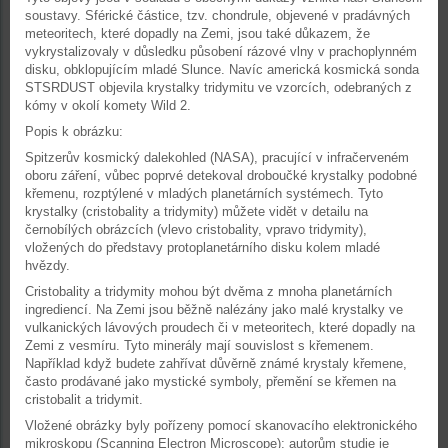
soustavy. Sférické částice, tzv. chondrule, objevené v pradávných
meteoritech, které dopadly na Zemi, jsou také důkazem, že
vykrystalizovaly v důsledku působení rázové vlny v prachoplynném
disku, obklopujícím mladé Slunce. Navíc americká kosmická sonda
STSRDUST objevila krystalky tridymitu ve vzorcích, odebraných z
kómy v okolí komety Wild 2.
Popis k obrázku:
Spitzerův kosmický dalekohled (NASA), pracující v infračerveném
oboru záření, vůbec poprvé detekoval droboučké krystalky podobné
křemenu, rozptýlené v mladých planetárních systémech. Tyto
krystalky (cristobality a tridymity) můžete vidět v detailu na
černobílých obrázcích (vlevo cristobality, vpravo tridymity),
vložených do představy protoplanetárního disku kolem mladé
hvězdy.
Cristobality a tridymity mohou být dvěma z mnoha planetárních
ingrediencí. Na Zemi jsou běžně nalézány jako malé krystalky ve
vulkanických lávových proudech či v meteoritech, které dopadly na
Zemi z vesmíru. Tyto minerály mají souvislost s křemenem.
Například když budete zahřívat důvěrně známé krystaly křemene,
často prodávané jako mystické symboly, přemění se křemen na
cristobalit a tridymit.
Vložené obrázky byly pořízeny pomocí skanovacího elektronického
mikroskopu (Scanning Electron Microscope); autorům studie je