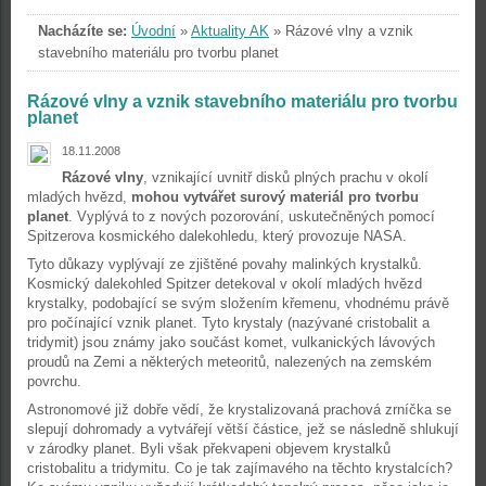
Nacházíte se:
Úvodní
»
Aktuality AK
»
Rázové vlny a vznik
stavebního materiálu pro tvorbu planet
Rázové vlny a vznik stavebního materiálu pro tvorbu
planet
18.11.2008
Rázové vlny
, vznikající uvnitř disků plných prachu v okolí
mladých hvězd,
mohou vytvářet surový materiál pro tvorbu
planet
. Vyplývá to z nových pozorování, uskutečněných pomocí
Spitzerova kosmického dalekohledu, který provozuje NASA.
Tyto důkazy vyplývají ze zjištěné povahy malinkých krystalků.
Kosmický dalekohled Spitzer detekoval v okolí mladých hvězd
krystalky, podobající se svým složením křemenu, vhodnému právě
pro počínající vznik planet. Tyto krystaly (nazývané cristobalit a
tridymit) jsou známy jako součást komet, vulkanických lávových
proudů na Zemi a některých meteoritů, nalezených na zemském
povrchu.
Astronomové již dobře vědí, že krystalizovaná prachová zrníčka se
slepují dohromady a vytvářejí větší částice, jež se následně shlukují
v zárodky planet. Byli však překvapeni objevem krystalků
cristobalitu a tridymitu. Co je tak zajímavého na těchto krystalcích?