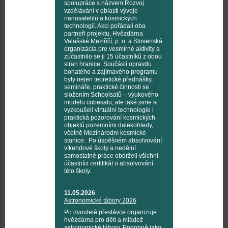
spolupráce s názvem Rozvoj
vzdělávání v oblasti vývoje
nanosatelitů a kosmických
technologií. Akci pořádali oba
partneři projektu, Hvězdárna
Valašské Meziříčí, p. o. a Slovenská
organizácia pre vesmírné aktivity a
zúčastnilo se ji 15 účastníků z obou
stran hranice. Součástí opravdu
bohatého a zajímavého programu
byly nejen teoretické přednášky,
semináře, praktické činnosti se
složením Schoolsatů – výukového
modelu cubesatu, ale také jsme si
vyzkoušeli virtuální technologie i
praktická pozorování kosmických
objektů pozemními dalekohledy,
včetně Mezinárodní kosmické
stanice. Po úspěšném absolvování
víkendové školy a nedělní
samostatné práce obdrželi všichni
účastníci certifikát o absolvování
této školy.
11.05.2026
Astronomické tábory 2026
Po dvouleté přestávce organizuje
hvězdárna pro děti a mládež
astronomické tábory. Podobně jako