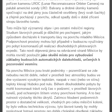
pořízen kamerou LROC (Lunar Reconnaissance Orbiter Camera) na
palubě americké sondy LRO. Balvany a drobné úlomky kamenů
spočívající na dně jámy jsou částečně osvětleny (levý svah šachty)
a zřejmě pocházejí z povrchu, odkud spadly dolů v době zřícení
stropu lávového tunelu.
Toto může být významný objev i pro ostatní měsíční regiony.
Studium lávových proudů je důležité pro pochopení, jakým
způsobem docházelo k transportu lávy na povrchu mladého Měsíce.
Podpovrchové prostory mohou být případně v budoucnu využívány
pro pobyt kosmonautů při realizaci dlouhodobých pilotovaných
expedic. Tato nově objevená jáma na odvrácené straně Měsíce by
mohla rovněž posloužit
jako skvělé místo pro vybudování
základny budoucích automatických dalekohledů, určených k
pozorování vesmíru
.
Na povrchu Měsíce jsou kruté podmínky – pozemšťané se zde
nebudou necítit dobře, neboť v prostředí bez atmosféry budou ve
dne vystaveni vysokým teplotám, naopak v noci (nebo ve stínu)
teploty klesají hluboko pod nulu. Během dlouhodobého pobytu by
mohli kosmonauti trávit svůj čas v podzemí, v prostředí lávových
tunelů, pod ochranným štítem vrstvy povrchové horniny. A to bez
nutnosti výstavby těchto úkrytů. Zatímco hloubení podzemních
prostor o dostatečné velikosti, vhodných pro celou měsíční kolonii,
by bylo velkou technickou výzvou, tyto lávové tunely by mohly
poskytovat hotové prostory pro dobře chráněné obydlené základny.