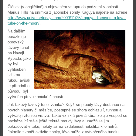
Článek (v angličtině) o objeveném vstupu do podzemí v oblasti
Marius Hills na snímku z japonské sondy Kaguya najdete na adrese
http://www.universetoday.com/2009/11/25/kaguya-discovers-a-lava-
tube-on-the-moon/
.
Na dalším
obrázku je
obrovský
lávový tunel
na Havaji.
Vypadá, jako
by byl
vyhlouben
lidskou
rukou, avšak
je přírodního
původu: byl
vytvořen při vulkanické činnosti.
Jak takový lávový tunel vzniká? Když se proudy lávy dostanou na
povrch planety či měsíce, postupně se shora ochlazují, tuhnou a
vytvářejí ztuhlou vrstvu. Takto vzniklá pevná kůra izoluje vespod se
nacházející stále ještě tekuté proudy lávy a umožňuje jim
pokračovat v toku, někdy až na vzdálenost několika kilometrů.
Jakmile skončí aktivita sopky, láva může z vytvořeného tunelu