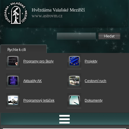
Hvězdárna Valašské Meziříčí
www.astrovm.cz
Programy pro školy
Projekty
Aktuality AK
Cestovní ruch
Programový letáček
Dokumenty