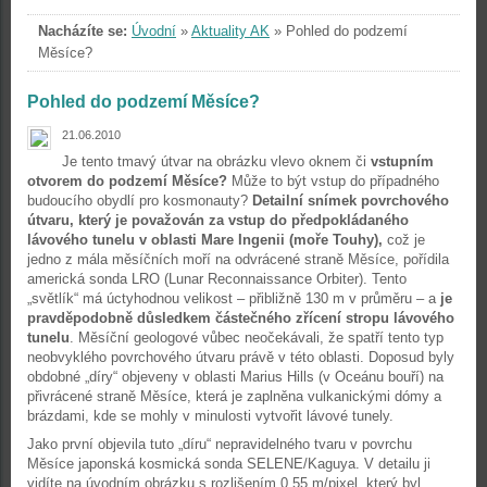
Nacházíte se:
Úvodní
»
Aktuality AK
»
Pohled do podzemí
Měsíce?
Pohled do podzemí Měsíce?
21.06.2010
Je tento tmavý útvar na obrázku vlevo oknem či
vstupním
otvorem do podzemí Měsíce?
Může to být vstup do případného
budoucího obydlí pro kosmonauty?
Detailní snímek povrchového
útvaru, který je považován za vstup do předpokládaného
lávového tunelu v oblasti Mare Ingenii (moře Touhy),
což je
jedno z mála měsíčních moří na odvrácené straně Měsíce, pořídila
americká sonda LRO (Lunar Reconnaissance Orbiter). Tento
„světlík“ má úctyhodnou velikost – přibližně 130 m v průměru – a
je
pravděpodobně důsledkem částečného zřícení stropu lávového
tunelu
. Měsíční geologové vůbec neočekávali, že spatří tento typ
neobvyklého povrchového útvaru právě v této oblasti. Doposud byly
obdobné „díry“ objeveny v oblasti Marius Hills (v Oceánu bouří) na
přivrácené straně Měsíce, která je zaplněna vulkanickými dómy a
brázdami, kde se mohly v minulosti vytvořit lávové tunely.
Jako první objevila tuto „díru“ nepravidelného tvaru v povrchu
Měsíce japonská kosmická sonda SELENE/Kaguya. V detailu ji
vidíte na úvodním obrázku s rozlišením 0,55 m/pixel, který byl