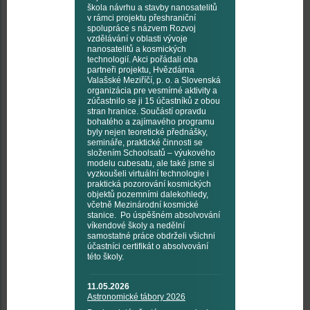
škola návrhu a stavby nanosatelitů
v rámci projektu přeshraniční
spolupráce s názvem Rozvoj
vzdělávání v oblasti vývoje
nanosatelitů a kosmických
technologií. Akci pořádali oba
partneři projektu, Hvězdárna
Valašské Meziříčí, p. o. a Slovenská
organizácia pre vesmírné aktivity a
zúčastnilo se ji 15 účastníků z obou
stran hranice. Součástí opravdu
bohatého a zajímavého programu
byly nejen teoretické přednášky,
semináře, praktické činnosti se
složením Schoolsatů – výukového
modelu cubesatu, ale také jsme si
vyzkoušeli virtuální technologie i
praktická pozorování kosmických
objektů pozemními dalekohledy,
včetně Mezinárodní kosmické
stanice. Po úspěšném absolvování
víkendové školy a nedělní
samostatné práce obdrželi všichni
účastníci certifikát o absolvování
této školy.
11.05.2026
Astronomické tábory 2026