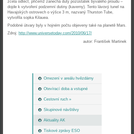
zcela odtéct, přičemž zanechá dutý pozůstatek bývalého proudu –
dojde k vytvoření podzemní dutiny (kaverny). Tento lávový tunel na
Havajských ostrovech o výšce 3 m, nazvaný Thurston Tube,
vytvořila sopka Kilauea.
Podobné útvary byly v hojném počtu objeveny také na planetě Mars.
Zdroj:
http://www.universetoday.com/2010/06/17/
autor: František Martinek
Omezení v areálu hvězdárny
Otevírací doba a vstupné
Cestovní ruch »
Skupinové návštěvy
Aktuality AK
Tiskové zprávy ESO