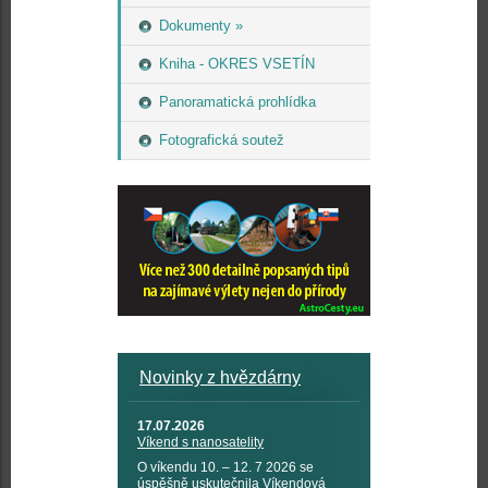
Dokumenty »
Kniha - OKRES VSETÍN
Panoramatická prohlídka
Fotografická soutež
Novinky z hvězdárny
17.07.2026
Víkend s nanosatelity
O víkendu 10. – 12. 7 2026 se
úspěšně uskutečnila Víkendová