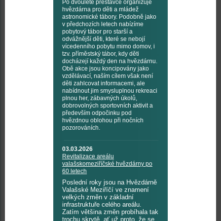
Po dvouleté přestávce organizuje
hvězdárna pro děti a mládež
astronomické tábory. Podobně jako
v předchozích letech nabízíme
pobytový tábor pro starší a
odvážnější děti, které se nebojí
vícedenního pobytu mimo domov, i
tzv. příměstský tábor, kdy děti
docházejí každý den na hvězdárnu.
Obě akce jsou koncipovány jako
vzdělávací, naším cílem však není
děti zahlcovat informacemi, ale
nabídnout jim smysluplnou rekreaci
plnou her, zábavných úkolů,
dobrovolných sportovních aktivit a
především odpočinku pod
hvězdnou oblohou při nočních
pozorováních.
03.03.2026
Revitalizace areálu
valašskomeziříčské hvězdárny po
60 letech
Poslední roky jsou na Hvězdárně
Valašské Meziříčí ve znamení
velkých změn v základní
infrastruktuře celého areálu.
Zatím většina změn probíhala tak
trochu skrytě, ať už proto, že se