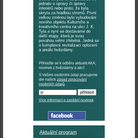
jednalo o opravy či úpravy
interiérů nebo proto, že byla
skryta za hradbou stromů. První
velkou změnou bylo vybudování
nového objektu Kulturního a
kreativního centra na ulici J. K.
Tyla a nyní se dostáváme do
další etapy, která je svou
povahou velmi zřetelná. Jedná se
o komplexní revitalizaci oplocení
a areálu hvězdárny.
Přihlašte se k odběru aktualit AKA,
novinek z hvězdárny a akcí:
S Vašimi osobními údaji pracujeme
dle našich
zásad zpracování
osobních údajů
.
Více informací o zasílání novinek
Aktuální program