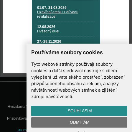
01.07.-31.08.2026
Uzavření areálu z důvodu
revitalizace
12.08.2026
Hvězdný duel
27.-29.11.2026
KOSMONAUTIKA, RAKETOVÁ
TECHNIKA A KOSMICKÉ
Používáme soubory cookies
TECHNOLOGIE
Tyto webové stránky používají soubory
cookies a další sledovací nástroje s cílem
vylepšení uživatelského prostředí, zobrazení
přizpůsobeného obsahu a reklam, analýzy
návštěvnosti webových stránek a zjištění
zdroje návštěvnosti.
Hvězdárna Valašské Meziříčí, příspěvková organizace, Vsetínská 78, 757
SOUHLASÍM
01 Valašské Meziříčí
Příspěvková organizace Zlínského kraje. Telefon:
571 611 928
, Mobil:
777
ODMÍTÁM
277 134
, E-mail:
info@astrovm.cz
Jak chráníme Vaše osobní údaje
|
Nastavení cookies
| Vyrobil: