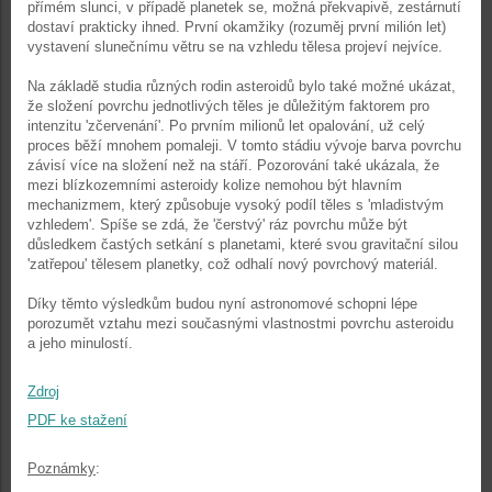
přímém slunci, v případě planetek se, možná překvapivě, zestárnutí
dostaví prakticky ihned. První okamžiky (rozuměj první milión let)
vystavení slunečnímu větru se na vzhledu tělesa projeví nejvíce.
Na základě studia různých rodin asteroidů bylo také možné ukázat,
že složení povrchu jednotlivých těles je důležitým faktorem pro
intenzitu 'zčervenání'. Po prvním milionů let opalování, už celý
proces běží mnohem pomaleji. V tomto stádiu vývoje barva povrchu
závisí více na složení než na stáří. Pozorování také ukázala, že
mezi blízkozemními asteroidy kolize nemohou být hlavním
mechanizmem, který způsobuje vysoký podíl těles s 'mladistvým
vzhledem'. Spíše se zdá, že 'čerstvý' ráz povrchu může být
důsledkem častých setkání s planetami, které svou gravitační silou
'zatřepou' tělesem planetky, což odhalí nový povrchový materiál.
Díky těmto výsledkům budou nyní astronomové schopni lépe
porozumět vztahu mezi současnými vlastnostmi povrchu asteroidu
a jeho minulostí.
Zdroj
PDF ke stažení
Poznámky
: