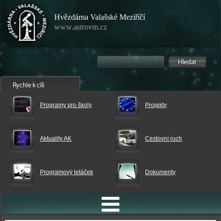
Hvězdárna Valašské Meziříčí
www.astrovm.cz
Programy pro školy
Projekty
Aktuality AK
Cestovní ruch
Programový letáček
Dokumenty