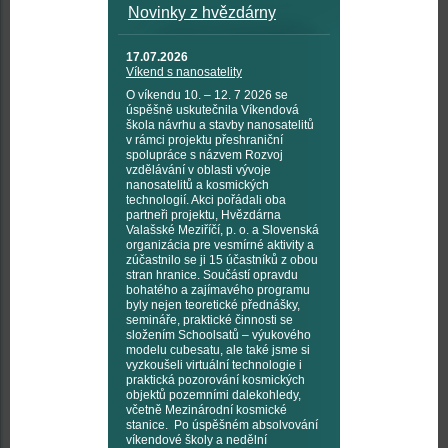
Novinky z hvězdárny
17.07.2026
Víkend s nanosatelity
O víkendu 10. – 12. 7 2026 se
úspěšně uskutečnila Víkendová
škola návrhu a stavby nanosatelitů
v rámci projektu přeshraniční
spolupráce s názvem Rozvoj
vzdělávání v oblasti vývoje
nanosatelitů a kosmických
technologií. Akci pořádali oba
partneři projektu, Hvězdárna
Valašské Meziříčí, p. o. a Slovenská
organizácia pre vesmírné aktivity a
zúčastnilo se ji 15 účastníků z obou
stran hranice. Součástí opravdu
bohatého a zajímavého programu
byly nejen teoretické přednášky,
semináře, praktické činnosti se
složením Schoolsatů – výukového
modelu cubesatu, ale také jsme si
vyzkoušeli virtuální technologie i
praktická pozorování kosmických
objektů pozemními dalekohledy,
včetně Mezinárodní kosmické
stanice. Po úspěšném absolvování
víkendové školy a nedělní