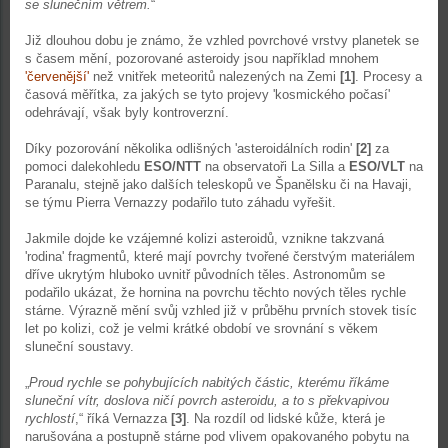
se slunečním větrem.
“
Již dlouhou dobu je známo, že vzhled povrchové vrstvy planetek se
s časem mění, pozorované asteroidy jsou například mnohem
'červenější'
než vnitřek meteoritů nalezených na Zemi
[1]
. Procesy a
časová měřítka, za jakých se tyto projevy 'kosmického počasí'
odehrávají, však byly kontroverzní.
Díky pozorování několika odlišných 'asteroidálních rodin'
[2]
za
pomoci dalekohledu
ESO/NTT
na observatoři La Silla a
ESO/VLT
na
Paranalu, stejně jako dalších teleskopů ve Španělsku či na Havaji,
se týmu Pierra Vernazzy podařilo tuto záhadu vyřešit.
Jakmile dojde ke vzájemné kolizi asteroidů, vznikne takzvaná
'rodina' fragmentů, které mají povrchy tvořené čerstvým materiálem
dříve ukrytým hluboko uvnitř původních těles. Astronomům se
podařilo ukázat, že hornina na povrchu těchto nových těles rychle
stárne. Výrazně mění svůj vzhled již v průběhu prvních stovek tisíc
let po kolizi, což je velmi krátké období ve srovnání s věkem
sluneční soustavy.
„
Proud rychle se pohybujících nabitých částic, kterému říkáme
sluneční vítr, doslova ničí povrch asteroidu, a to s překvapivou
rychlostí
,“ říká Vernazza
[3]
. Na rozdíl od lidské kůže, která je
narušována a postupně stárne pod vlivem opakovaného pobytu na