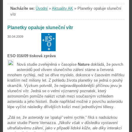
Nacházíte se:
Úvodní
»
Aktuality AK
»
Planetky opaluje sluneční
vítr
Planetky opaluje sluneční vítr
30.04.2009
ESO 016/09 tisková zpráva
Nová studie zveřejněná v časopise
Nature
dokládá, že povrch
asteroidů pod vlivem slunečního záření stárne a červená
mnohem rychleji, než se dříve myslelo, dokonce v časovém měřítku
kratším než miliony let. Z pohledu života planetky se jedná o pouhý
okamžik. Výzkum potvrdil, že nejpravděpodobnější příčinou jevu je
sluneční vítr. Jedná se o velmi významný poznatek, který
astronomům pomůže nalézt vztah mezi současným vzhledem
asteroidu a jeho historií. Bude například možné z povrchu asteroidu
lépe vyčíst následky dřívějších kolizí mezi jednotlivými tělesy.
„
Zdá se, že asteroidy se 'opalují' velmi rychle
,“ říká s nadsázkou
autor studie Pierre Vernazza. „
Nikoliv však v důsledku vystavení
ultrafialovému záření, jako v případě lidské kůže, ale díky interakci