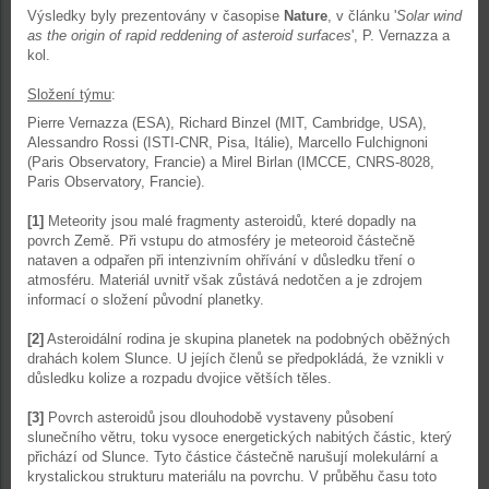
Výsledky byly prezentovány v časopise
Nature
, v článku '
Solar wind
as the origin of rapid reddening of asteroid surfaces
', P. Vernazza a
kol.
Složení týmu
:
Pierre Vernazza (ESA), Richard Binzel (MIT, Cambridge, USA),
Alessandro Rossi (ISTI-CNR, Pisa, Itálie), Marcello Fulchignoni
(Paris Observatory, Francie) a Mirel Birlan (IMCCE, CNRS-8028,
Paris Observatory, Francie).
[1]
Meteority jsou malé fragmenty asteroidů, které dopadly na
povrch Země. Při vstupu do atmosféry je meteoroid částečně
nataven a odpařen při intenzivním ohřívání v důsledku tření o
atmosféru. Materiál uvnitř však zůstává nedotčen a je zdrojem
informací o složení původní planetky.
[2]
Asteroidální rodina je skupina planetek na podobných oběžných
drahách kolem Slunce. U jejích členů se předpokládá, že vznikli v
důsledku kolize a rozpadu dvojice větších těles.
[3]
Povrch asteroidů jsou dlouhodobě vystaveny působení
slunečního větru, toku vysoce energetických nabitých částic, který
přichází od Slunce. Tyto částice částečně narušují molekulární a
krystalickou strukturu materiálu na povrchu. V průběhu času toto