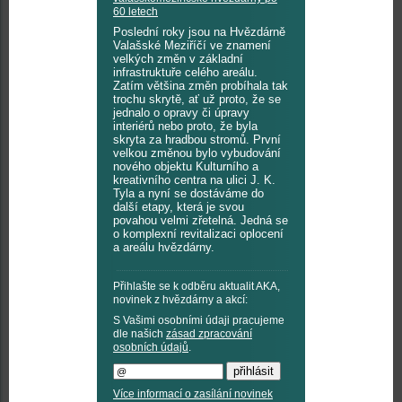
60 letech
Poslední roky jsou na Hvězdárně
Valašské Meziříčí ve znamení
velkých změn v základní
infrastruktuře celého areálu.
Zatím většina změn probíhala tak
trochu skrytě, ať už proto, že se
jednalo o opravy či úpravy
interiérů nebo proto, že byla
skryta za hradbou stromů. První
velkou změnou bylo vybudování
nového objektu Kulturního a
kreativního centra na ulici J. K.
Tyla a nyní se dostáváme do
další etapy, která je svou
povahou velmi zřetelná. Jedná se
o komplexní revitalizaci oplocení
a areálu hvězdárny.
Přihlašte se k odběru aktualit AKA,
novinek z hvězdárny a akcí:
S Vašimi osobními údaji pracujeme
dle našich
zásad zpracování
osobních údajů
.
Více informací o zasílání novinek