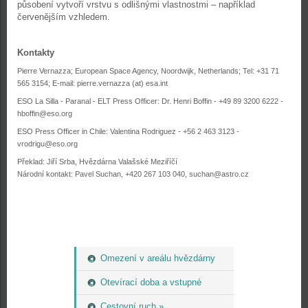
působení vytvoří vrstvu s odlišnými vlastnostmi – například
červenějším vzhledem.
Kontakty
Pierre Vernazza; European Space Agency, Noordwijk, Netherlands; Tel: +31 71
565 3154; E-mail: pierre.vernazza (at) esa.int
ESO La Silla - Paranal - ELT Press Officer: Dr. Henri Boffin - +49 89 3200 6222 -
hboffin@eso.org
ESO Press Officer in Chile: Valentina Rodriguez - +56 2 463 3123 -
vrodrigu@eso.org
Překlad: Jiří Srba, Hvězdárna Valašské Meziříčí
Národní kontakt: Pavel Suchan, +420 267 103 040, suchan@astro.cz
Omezení v areálu hvězdárny
Otevírací doba a vstupné
Cestovní ruch »