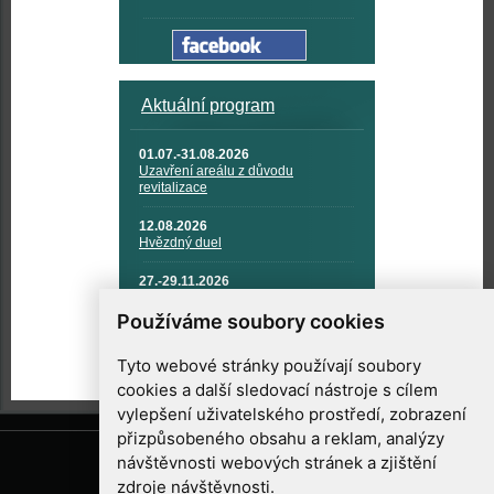
Aktuální program
01.07.-31.08.2026
Uzavření areálu z důvodu
revitalizace
12.08.2026
Hvězdný duel
27.-29.11.2026
KOSMONAUTIKA, RAKETOVÁ
TECHNIKA A KOSMICKÉ
Používáme soubory cookies
TECHNOLOGIE
Tyto webové stránky používají soubory
cookies a další sledovací nástroje s cílem
vylepšení uživatelského prostředí, zobrazení
přizpůsobeného obsahu a reklam, analýzy
návštěvnosti webových stránek a zjištění
zdroje návštěvnosti.