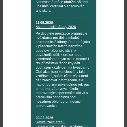
samostatné práce obdrželi všichni
účastníci certifikát o absolvování
této školy.
11.05.2026
Astronomické tábory 2026
Po dvouleté přestávce organizuje
hvězdárna pro děti a mládež
astronomické tábory. Podobně jako
v předchozích letech nabízíme
pobytový tábor pro starší a
odvážnější děti, které se nebojí
vícedenního pobytu mimo domov, i
tzv. příměstský tábor, kdy děti
docházejí každý den na hvězdárnu.
Obě akce jsou koncipovány jako
vzdělávací, naším cílem však není
děti zahlcovat informacemi, ale
nabídnout jim smysluplnou rekreaci
plnou her, zábavných úkolů,
dobrovolných sportovních aktivit a
především odpočinku pod
hvězdnou oblohou při nočních
pozorováních.
03.03.2026
Revitalizace areálu
valašskomeziříčské hvězdárny po