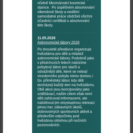
včetně Mezinárodní kosmické
stanice. Po úspěšném absolvování
víkendové školy a nedělní
samostatné práce obdrželi všichni
účastníci certifikát o absolvování
této školy.
11.05.2026
Astronomické tábory 2026
Po dvouleté přestávce organizuje
hvězdárna pro děti a mládež
astronomické tábory. Podobně jako
v předchozích letech nabízíme
pobytový tábor pro starší a
odvážnější děti, které se nebojí
vícedenního pobytu mimo domov, i
tzv. příměstský tábor, kdy děti
docházejí každý den na hvězdárnu.
Obě akce jsou koncipovány jako
vzdělávací, naším cílem však není
děti zahlcovat informacemi, ale
nabídnout jim smysluplnou rekreaci
plnou her, zábavných úkolů,
dobrovolných sportovních aktivit a
především odpočinku pod
hvězdnou oblohou při nočních
pozorováních.