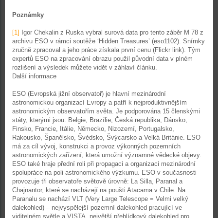
Poznámky
[1]
Igor Chekalin z Ruska vybral surová data pro tento záběr M 78 z
archivu ESO v rámci soutěže ‘Hidden Treasures’ (eso1102). Snímky
zručně zpracoval a jeho práce získala první cenu (Flickr link). Tým
expertů ESO na zpracování obrazu použil původní data v plném
rozlišení a výsledek můžete vidět v záhlaví článku.
Další informace
ESO (Evropská jižní observatoř) je hlavní mezinárodní
astronomickou organizací Evropy a patří k nejproduktivnějším
astronomickým observatořím světa. Je podporována 15 členskými
státy, kterými jsou: Belgie, Brazílie, Česká republika, Dánsko,
Finsko, Francie, Itálie, Německo, Nizozemí, Portugalsko,
Rakousko, Španělsko, Švédsko, Švýcarsko a Velká Británie. ESO
má za cíl vývoj, konstrukci a provoz výkonných pozemních
astronomických zařízení, která umožní významné vědecké objevy.
ESO také hraje přední roli při propagaci a organizaci mezinárodní
spolupráce na poli astronomického výzkumu. ESO v současnosti
provozuje tři observatoře světově úrovně: La Silla, Paranal a
Chajnantor, které se nacházejí na poušti Atacama v Chile. Na
Paranalu se nachází VLT (Very Large Telescope = Velmi velký
dalekohled) – nejvyspělejší pozemní dalekohled pracující ve
viditelném světle a VISTA, největší přehlídkový dalekohled pro