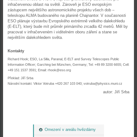
infračervenou oblast na světě. Zároveň je ESO evropským
zástupcem největšího astronomického projektu všech dob –
teleskopu ALMA budovaného na planině Chajnantor. V současnosti
ESO plánuje výstavbu Evropského extrémně velkého dalekohledu
(E-ELT), který bude mít průměr primárního zrcadla 42 metrů. Měl by
pracovat v infračerveném i viditelném oboru záření a stane se
největším dalekohledem světa.
Kontakty
Richard Hook; ESO, La Silla, Paranal, E-ELT and Survey Telescopes Public
Information Officer; Garching bei München, Germany; Tel: +49 89 3200 6655; Cell:
+49 151 1537 3591; Email: rhook@eso.org
Překlad: Jiří Srba
Národní kontakt: Viktor Votruba +420 267 103 040; votruba@physics.muni.cz
autor: Jiří Srba
Omezení v areálu hvězdárny