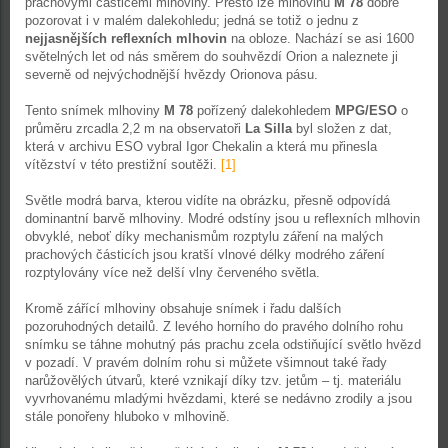
prachovými částicemi mlhoviny. Přesto lze mlhovinu
M 78
dobře
pozorovat i v malém dalekohledu; jedná se totiž o jednu z
nejjasnějších reflexních mlhovin
na obloze. Nachází se asi 1600
světelných let od nás směrem do souhvězdí Orion a naleznete ji
severně od nejvýchodnější hvězdy Orionova pásu.
Tento snímek mlhoviny
M 78
pořízený dalekohledem
MPG/ESO
o
průměru zrcadla 2,2 m na observatoři
La Silla
byl složen z dat,
která v archivu ESO vybral Igor Chekalin a která mu přinesla
vítězství v této prestižní soutěži.
[1]
Světle modrá barva, kterou vidíte na obrázku, přesně odpovídá
dominantní barvě mlhoviny. Modré odstíny jsou u reflexních mlhovin
obvyklé, neboť díky mechanismům rozptylu záření na malých
prachových částicích jsou kratší vlnové délky modrého záření
rozptylovány více než delší vlny červeného světla.
Kromě zářící mlhoviny obsahuje snímek i řadu dalších
pozoruhodných detailů. Z levého horního do pravého dolního rohu
snímku se táhne mohutný pás prachu zcela odstiňující světlo hvězd
v pozadí. V pravém dolním rohu si můžete všimnout také řady
narůžovělých útvarů, které vznikají díky tzv. jetům – tj. materiálu
vyvrhovanému mladými hvězdami, které se nedávno zrodily a jsou
stále ponořeny hluboko v mlhovině.