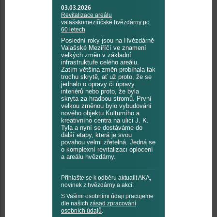
03.03.2026
Revitalizace areálu
valašskomeziříčské hvězdárny po
60 letech
Poslední roky jsou na Hvězdárně
Valašské Meziříčí ve znamení
velkých změn v základní
infrastruktuře celého areálu.
Zatím většina změn probíhala tak
trochu skrytě, ať už proto, že se
jednalo o opravy či úpravy
interiérů nebo proto, že byla
skryta za hradbou stromů. První
velkou změnou bylo vybudování
nového objektu Kulturního a
kreativního centra na ulici J. K.
Tyla a nyní se dostáváme do
další etapy, která je svou
povahou velmi zřetelná. Jedná se
o komplexní revitalizaci oplocení
a areálu hvězdárny.
Přihlašte se k odběru aktualit AKA,
novinek z hvězdárny a akcí:
S Vašimi osobními údaji pracujeme
dle našich
zásad zpracování
osobních údajů
.