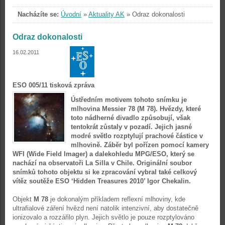
Nacházíte se:
Úvodní
»
Aktuality AK
»
Odraz dokonalosti
Odraz dokonalosti
16.02.2011
ESO 005/11 tisková zpráva
Ústředním motivem tohoto snímku je
mlhovina Messier 78 (M 78). Hvězdy, které
toto nádherné divadlo způsobují, však
tentokrát zůstaly v pozadí. Jejich jasné
modré světlo rozptylují prachové částice v
mlhovině. Záběr byl pořízen pomocí kamery
WFI (Wide Field Imager) a dalekohledu MPG/ESO, který se
nachází na observatoři La Silla v Chile. Originální soubor
snímků tohoto objektu si ke zpracování vybral také celkový
vítěz soutěže ESO ‘Hidden Treasures 2010’ Igor Chekalin.
Objekt
M 78
je dokonalým příkladem reflexní mlhoviny, kde
ultrafialové záření hvězd není natolik intenzivní, aby dostatečně
ionizovalo a rozzářilo plyn. Jejich světlo je pouze rozptylováno