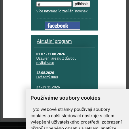
Více informací o zasílání novinek
Aktuální program
01.07.-31.08.2026
Uzavření areálu z důvodu
revitalizace
12.08.2026
Hvězdný duel
27.-29.11.2026
KOSMONAUTIKA, RAKETOVÁ
TECHNIKA A KOSMICKÉ
Používáme soubory cookies
TECHNOLOGIE
Tyto webové stránky používají soubory
cookies a další sledovací nástroje s cílem
vylepšení uživatelského prostředí, zobrazení
přizpůsobeného obsahu a reklam, analýzy