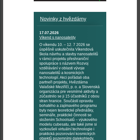
Novinky z hvězdárny
17.07.2026
Víkend s nanosatelity
O víkendu 10. – 12. 7 2026 se
úspěšně uskutečnila Víkendová
škola návrhu a stavby nanosatelitů
v rámci projektu přeshraniční
spolupráce s názvem Rozvoj
vzdělávání v oblasti vývoje
nanosatelitů a kosmických
technologií. Akci pořádali oba
partneři projektu, Hvězdárna
Valašské Meziříčí, p. o. a Slovenská
organizácia pre vesmírné aktivity a
zúčastnilo se ji 15 účastníků z obou
stran hranice. Součástí opravdu
bohatého a zajímavého programu
byly nejen teoretické přednášky,
semináře, praktické činnosti se
složením Schoolsatů – výukového
modelu cubesatu, ale také jsme si
vyzkoušeli virtuální technologie i
praktická pozorování kosmických
objektů pozemními dalekohledy,