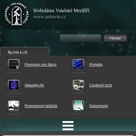
Hvězdárna Valašské Meziříčí
www.astrovm.cz
Programy pro školy
Projekty
Aktuality AK
Cestovní ruch
Programový letáček
Dokumenty