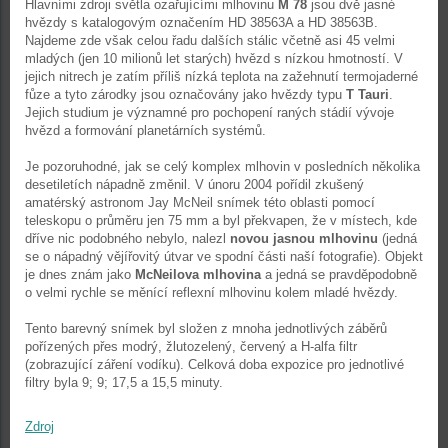
Hlavními zdroji světla ozařujícími mlhovinu
M 78
jsou dvě jasné
hvězdy s katalogovým označením HD 38563A a HD 38563B.
Najdeme zde však celou řadu dalších stálic včetně asi 45 velmi
mladých (jen 10 milionů let starých) hvězd s nízkou hmotností. V
jejich nitrech je zatím příliš nízká teplota na zažehnutí termojaderné
fůze a tyto zárodky jsou označovány jako hvězdy typu
T Tauri
.
Jejich studium je významné pro pochopení raných stádií vývoje
hvězd a formování planetárních systémů.
Je pozoruhodné, jak se celý komplex mlhovin v posledních několika
desetiletích nápadně změnil. V únoru 2004 pořídil zkušený
amatérský astronom Jay McNeil snímek této oblasti pomocí
teleskopu o průměru jen 75 mm a byl překvapen, že v místech, kde
dříve nic podobného nebylo, nalezl
novou jasnou mlhovinu
(jedná
se o nápadný vějířovitý útvar ve spodní části naší fotografie). Objekt
je dnes znám jako
McNeilova mlhovina
a jedná se pravděpodobně
o velmi rychle se měnící reflexní mlhovinu kolem mladé hvězdy.
Tento barevný snímek byl složen z mnoha jednotlivých záběrů
pořízených přes modrý, žlutozelený, červený a H-alfa filtr
(zobrazující záření vodíku). Celková doba expozice pro jednotlivé
filtry byla 9; 9; 17,5 a 15,5 minuty.
Zdroj