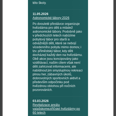
této školy.
11.05.2026
Astronomické tábory 2026
Po dvouleté přestávce organizuje
hvězdárna pro děti a mládež
astronomické tábory. Podobně jako
v předchozích letech nabízíme
pobytový tábor pro starší a
odvážnější děti, které se nebojí
vícedenního pobytu mimo domov, i
tzv. příměstský tábor, kdy děti
docházejí každý den na hvězdárnu.
Obě akce jsou koncipovány jako
vzdělávací, naším cílem však není
děti zahlcovat informacemi, ale
nabídnout jim smysluplnou rekreaci
plnou her, zábavných úkolů,
dobrovolných sportovních aktivit a
především odpočinku pod
hvězdnou oblohou při nočních
pozorováních.
03.03.2026
Revitalizace areálu
valašskomeziříčské hvězdárny po
60 letech