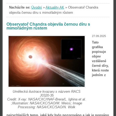
Nacházíte se:
Úvodní
»
Aktuality AK
»
Observatoř Chandra
objevila černou díru s mimořádným růstem
Observatoř Chandra objevila černou díru s
mimořádným růstem
27.09.2025
Tato
grafika
popisuje
objev
vzdálené
černé díry,
která roste
jedním z
Umělecká ilustrace kvazaru s názvem RACS
J0320-35
Credit: X-ray: NASA/CXC/INAF-Brera/L. Ighina et al.
;Illustration: NASA/CXC/SAO/M. Weiss; Image
Processing: NASA/CXC/SAO/N. Wolk
nejrychlejších temp, jaké kdy bylo pozorováno a jak je popsáno