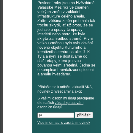
Poslední roky jsou na Hvězdárně
Valašské Meziříčí ve znamení
velkých změn v základní
infrastruktuře celého areálu.
Zatím většina změn probíhala tak
trochu skrytě, ať už proto, že se
jednalo o opravy či úpravy
interiérů nebo proto, že byla
skryta za hradbou stromů. První
velkou změnou bylo vybudování
nového objektu Kulturního a
kreativního centra na ulici J. K.
Tyla a nyní se dostáváme do
další etapy, která je svou
povahou velmi zřetelná. Jedná se
o komplexní revitalizaci oplocení
a areálu hvězdárny.
Přihlašte se k odběru aktualit AKA,
novinek z hvězdárny a akcí:
S Vašimi osobními údaji pracujeme
dle našich
zásad zpracování
osobních údajů
.
Více informací o zasílání novinek