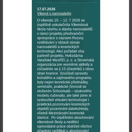
17.07.2026
Víkend s nanosatelity
O víkendu 10. – 12. 7 2026 se
úspěšně uskutečnila Víkendová
škola návrhu a stavby nanosatelitů
v rámci projektu přeshraniční
spolupráce s názvem Rozvoj
vzdělávání v oblasti vývoje
nanosatelitů a kosmických
technologií. Akci pořádali oba
partneři projektu, Hvězdárna
Valašské Meziříčí, p. o. a Slovenská
organizácia pre vesmírné aktivity a
zúčastnilo se ji 15 účastníků z obou
stran hranice. Součástí opravdu
bohatého a zajímavého programu
byly nejen teoretické přednášky,
semináře, praktické činnosti se
složením Schoolsatů – výukového
modelu cubesatu, ale také jsme si
vyzkoušeli virtuální technologie i
praktická pozorování kosmických
objektů pozemními dalekohledy,
včetně Mezinárodní kosmické
stanice. Po úspěšném absolvování
víkendové školy a nedělní
samostatné práce obdrželi všichni
účastníci certifikát o absolvování