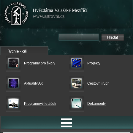
Hvězdárna Valašské Meziříčí
www.astrovm.cz
Programy pro školy
Projekty
Aktuality AK
Cestovní ruch
Programový letáček
Dokumenty