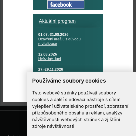
Aktuální program
01.07.-31.08.2026
Uzavření areálu z důvodu
revitalizace
12.08.2026
Hvězdný duel
27.-29.11.2026
KOSMONAUTIKA, RAKETOVÁ
TECHNIKA A KOSMICKÉ
Používáme soubory cookies
TECHNOLOGIE
Tyto webové stránky používají soubory
cookies a další sledovací nástroje s cílem
vylepšení uživatelského prostředí, zobrazení
přizpůsobeného obsahu a reklam, analýzy
návštěvnosti webových stránek a zjištění
zdroje návštěvnosti.