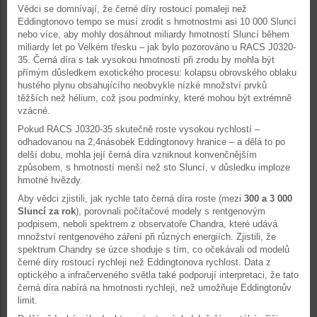
Vědci se domnívají, že černé díry rostoucí pomaleji než
Eddingtonovo tempo se musí zrodit s hmotnostmi asi 10 000 Sluncí
nebo více, aby mohly dosáhnout miliardy hmotností Sluncí během
miliardy let po Velkém třesku – jak bylo pozorováno u RACS J0320-
35. Černá díra s tak vysokou hmotností při zrodu by mohla být
přímým důsledkem exotického procesu: kolapsu obrovského oblaku
hustého plynu obsahujícího neobvykle nízké množství prvků
těžších než hélium, což jsou podmínky, které mohou být extrémně
vzácné.
Pokud RACS J0320-35 skutečně roste vysokou rychlostí –
odhadovanou na 2,4násobek Eddingtonovy hranice – a dělá to po
delší dobu, mohla její černá díra vzniknout konvenčnějším
způsobem, s hmotností menší než sto Sluncí, v důsledku imploze
hmotné hvězdy.
Aby vědci zjistili, jak rychle tato černá díra roste (mezi
300 a 3 000
Sluncí za rok
), porovnali počítačové modely s rentgenovým
podpisem, neboli spektrem z observatoře Chandra, které udává
množství rentgenového záření při různých energiích. Zjistili, že
spektrum Chandry se úzce shoduje s tím, co očekávali od modelů
černé díry rostoucí rychleji než Eddingtonova rychlost. Data z
optického a infračerveného světla také podporují interpretaci, že tato
černá díra nabírá na hmotnosti rychleji, než umožňuje Eddingtonův
limit.