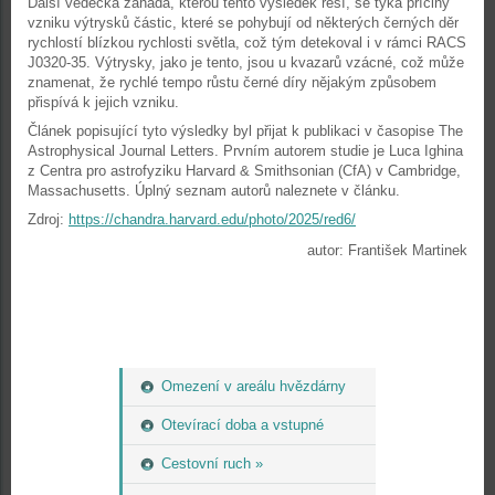
Další vědecká záhada, kterou tento výsledek řeší, se týká příčiny
vzniku výtrysků částic, které se pohybují od některých černých děr
rychlostí blízkou rychlosti světla, což tým detekoval i v rámci RACS
J0320-35. Výtrysky, jako je tento, jsou u kvazarů vzácné, což může
znamenat, že rychlé tempo růstu černé díry nějakým způsobem
přispívá k jejich vzniku.
Článek popisující tyto výsledky byl přijat k publikaci v časopise The
Astrophysical Journal Letters. Prvním autorem studie je Luca Ighina
z Centra pro astrofyziku Harvard & Smithsonian (CfA) v Cambridge,
Massachusetts. Úplný seznam autorů naleznete v článku.
Zdroj:
https://chandra.harvard.edu/photo/2025/red6/
autor: František Martinek
Omezení v areálu hvězdárny
Otevírací doba a vstupné
Cestovní ruch »