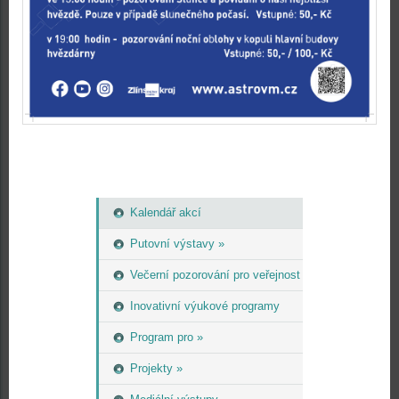
Kalendář akcí
Putovní výstavy »
Večerní pozorování pro veřejnost
Inovativní výukové programy
Program pro »
Projekty »