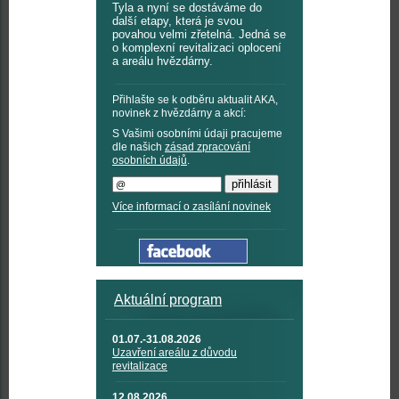
Tyla a nyní se dostáváme do
další etapy, která je svou
povahou velmi zřetelná. Jedná se
o komplexní revitalizaci oplocení
a areálu hvězdárny.
Přihlašte se k odběru aktualit AKA,
novinek z hvězdárny a akcí:
S Vašimi osobními údaji pracujeme
dle našich
zásad zpracování
osobních údajů
.
Více informací o zasílání novinek
Aktuální program
01.07.-31.08.2026
Uzavření areálu z důvodu
revitalizace
12.08.2026