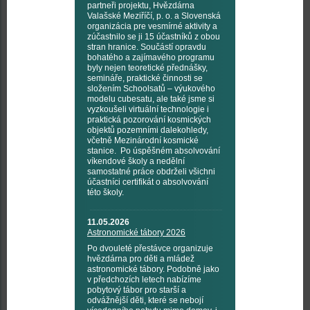
partneři projektu, Hvězdárna
Valašské Meziříčí, p. o. a Slovenská
organizácia pre vesmírné aktivity a
zúčastnilo se ji 15 účastníků z obou
stran hranice. Součástí opravdu
bohatého a zajímavého programu
byly nejen teoretické přednášky,
semináře, praktické činnosti se
složením Schoolsatů – výukového
modelu cubesatu, ale také jsme si
vyzkoušeli virtuální technologie i
praktická pozorování kosmických
objektů pozemními dalekohledy,
včetně Mezinárodní kosmické
stanice. Po úspěšném absolvování
víkendové školy a nedělní
samostatné práce obdrželi všichni
účastníci certifikát o absolvování
této školy.
11.05.2026
Astronomické tábory 2026
Po dvouleté přestávce organizuje
hvězdárna pro děti a mládež
astronomické tábory. Podobně jako
v předchozích letech nabízíme
pobytový tábor pro starší a
odvážnější děti, které se nebojí