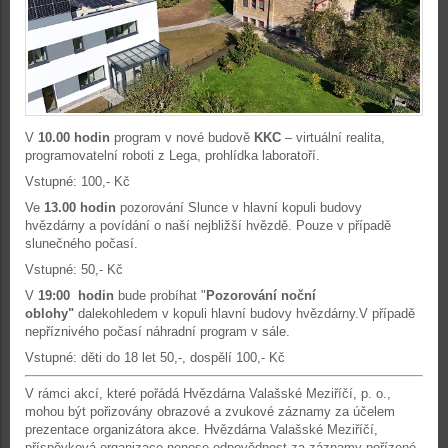
V
10.00 hodin
program v nové budově
KKC
– virtuální realita,
programovatelní roboti z Lega, prohlídka laboratoří.
Vstupné: 100,- Kč
Ve
13.00 hodin
pozorování Slunce v hlavní kopuli budovy
hvězdárny a povídání o naší nejbližší hvězdě. Pouze v případě
slunečného počasí.
Vstupné: 50,- Kč
V
19:00 hodin
bude probíhat "
Pozorování noční
oblohy"
dalekohledem v
kopuli hlavní budovy hvězdárny.V případě
nepříznivého počasí náhradní program v sále.
Vstupné: děti do 18 let 50,-, dospělí 100,- Kč
V rámci akcí, které pořádá Hvězdárna Valašské Meziříčí, p. o.,
mohou být pořizovány obrazové a zvukové záznamy za účelem
prezentace organizátora akce. Hvězdárna Valašské Meziříčí,
příspěvková organizace nenese odpovědnost za záznamy pořízené