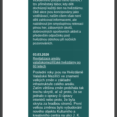
vícedenního pobytu mimo domov, i
tzv. příměstský tábor, kdy děti
docházejí každý den na hvězdárnu.
Obě akce jsou koncipovány jako
vzdělávací, naším cílem však není
děti zahlcovat informacemi, ale
nabídnout jim smysluplnou rekreaci
plnou her, zábavných úkolů,
dobrovolných sportovních aktivit a
především odpočinku pod
hvězdnou oblohou při nočních
pozorováních.
03.03.2026
Revitalizace areálu
valašskomeziříčské hvězdárny po
60 letech
Poslední roky jsou na Hvězdárně
Valašské Meziříčí ve znamení
velkých změn v základní
infrastruktuře celého areálu.
Zatím většina změn probíhala tak
trochu skrytě, ať už proto, že se
jednalo o opravy či úpravy
interiérů nebo proto, že byla
skryta za hradbou stromů. První
velkou změnou bylo vybudování
nového objektu Kulturního a
kreativního centra na ulici J. K.