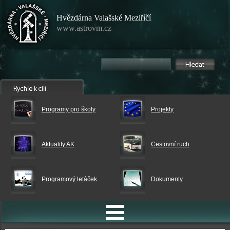
Hvězdárna Valašské Meziříčí
www.astrovm.cz
Programy pro školy
Projekty
Aktuality AK
Cestovní ruch
Programový letáček
Dokumenty