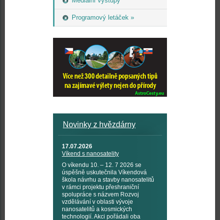
Mediální výstupy
Programový letáček »
Novinky z hvězdárny
17.07.2026
Víkend s nanosatelity
O víkendu 10. – 12. 7 2026 se
úspěšně uskutečnila Víkendová
škola návrhu a stavby nanosatelitů
v rámci projektu přeshraniční
spolupráce s názvem Rozvoj
vzdělávání v oblasti vývoje
nanosatelitů a kosmických
technologií. Akci pořádali oba