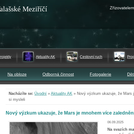
alašské Meziříčí
Zřizovatelem
rojekty
Aktuality AK
Cestovní ruch
Pro
Na obloze
Odborná činnost
Fotogalerie
Dě
Nacházíte se:
Úvodní
»
Aktuality AK
»
Nový výzkum ukazuje, že Mars 
si mysleli
Nový výzkum ukazuje, že Mars je mnohem více zaledněný,
06.09.2025
Na svazích mar