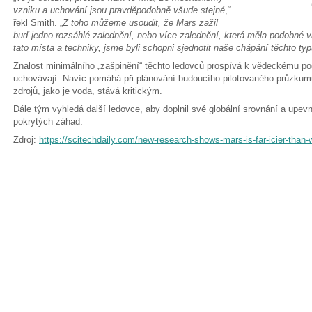
vzniku a uchování jsou pravděpodobně všude stejné
,“
řekl Smith. „
Z toho můžeme usoudit, že Mars zažil
buď jedno rozsáhlé zalednění, nebo více zalednění, která měla podobné vla
tato místa a techniky, jsme byli schopni sjednotit naše chápání těchto ty
Znalost minimálního „zašpinění“ těchto ledovců prospívá k vědeckému poc
uchovávají. Navíc pomáhá při plánování budoucího pilotovaného průzkum
zdrojů, jako je voda, stává kritickým.
Dále tým vyhledá další ledovce, aby doplnil své globální srovnání a upev
pokrytých záhad.
Zdroj:
https://scitechdaily.com/new-research-shows-mars-is-far-icier-than-