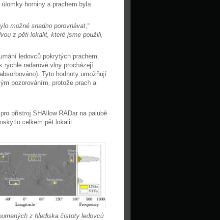
ch úlomky horniny a prachem byla
bylo možné snadno porovnávat
,“
u z pěti lokalit, které jsme použili,
koumání ledovců pokrytých prachem.
ak rychle radarové vlny procházejí
m absorbováno). Tyto hodnoty umožňují
ovým pozorováním, protože prach a
a pro přístroj SHAllow RADar na palubě
skytlo celkem pět lokalit
koumaných z hlediska čistoty ledovců