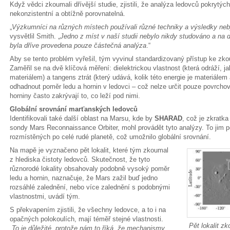
Když vědci zkoumali dřívější studie, zjistili, že analýza ledovců pokrytý
nekonzistentní a obtížně porovnatelná.
„
Výzkumníci na různých místech používali různé techniky a výsledky ne
vysvětlil Smith. „
Jedno z míst v naší studii nebylo nikdy studováno a na dvo
byla dříve provedena pouze částečná analýza
.“
Aby se tento problém vyřešil, tým vyvinul standardizovaný přístup ke z
Zaměřil se na dvě klíčová měření: dielektrickou vlastnost (která odráží, j
materiálem) a tangens ztrát (který udává, kolik této energie je materiále
odhadnout poměr ledu a hornin v ledovci – což nelze určit pouze povrch
horniny často zakrývají to, co leží pod nimi.
Globální srovnání marťanských ledovců
Identifikovali také další oblast na Marsu, kde by
SHARAD
, což je zkratk
sondy Mars Reconnaissance Orbiter, mohl provádět tyto analýzy. To jim po
rozmístěných po celé rudé planetě, což umožnilo globální srovnání.
Na mapě je vyznačeno pět lokalit, které tým zkoumal
z hlediska čistoty ledovců. Skutečnost, že tyto
různorodé lokality obsahovaly podobně vysoký poměr
ledu a hornin, naznačuje, že Mars zažil buď jedno
rozsáhlé zalednění, nebo více zalednění s podobnými
vlastnostmi, uvádí tým.
S překvapením zjistili, že všechny ledovce, a to i na
opačných polokoulích, mají téměř stejné vlastnosti.
Pět lokalit z
„
To je důležité, protože nám to říká, že mechanismy