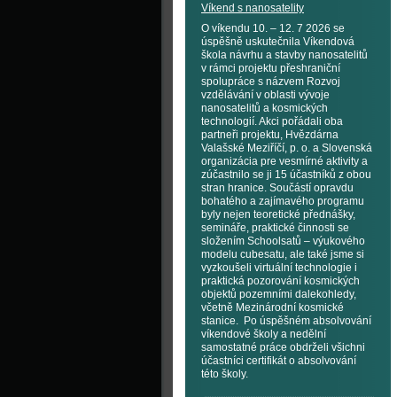
Víkend s nanosatelity
O víkendu 10. – 12. 7 2026 se
úspěšně uskutečnila Víkendová
škola návrhu a stavby nanosatelitů
v rámci projektu přeshraniční
spolupráce s názvem Rozvoj
vzdělávání v oblasti vývoje
nanosatelitů a kosmických
technologií. Akci pořádali oba
partneři projektu, Hvězdárna
Valašské Meziříčí, p. o. a Slovenská
organizácia pre vesmírné aktivity a
zúčastnilo se ji 15 účastníků z obou
stran hranice. Součástí opravdu
bohatého a zajímavého programu
byly nejen teoretické přednášky,
semináře, praktické činnosti se
složením Schoolsatů – výukového
modelu cubesatu, ale také jsme si
vyzkoušeli virtuální technologie i
praktická pozorování kosmických
objektů pozemními dalekohledy,
včetně Mezinárodní kosmické
stanice. Po úspěšném absolvování
víkendové školy a nedělní
samostatné práce obdrželi všichni
účastníci certifikát o absolvování
této školy.