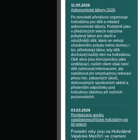
11.05.2026
Astronomické tábory 2026
Po dvouleté přestávce organizuje
hvězdárna pro děti a mládež
astronomické tábory. Podobně jako
v předchozích letech nabízíme
pobytový tábor pro starší a
odvážnější děti, které se nebojí
vícedenního pobytu mimo domov, i
tzv. příměstský tábor, kdy děti
docházejí každý den na hvězdárnu.
Obě akce jsou koncipovány jako
vzdělávací, naším cílem však není
děti zahlcovat informacemi, ale
nabídnout jim smysluplnou rekreaci
plnou her, zábavných úkolů,
dobrovolných sportovních aktivit a
především odpočinku pod
hvězdnou oblohou při nočních
pozorováních.
03.03.2026
Revitalizace areálu
valašskomeziříčské hvězdárny po
60 letech
Poslední roky jsou na Hvězdárně
Valašské Meziříčí ve znamení