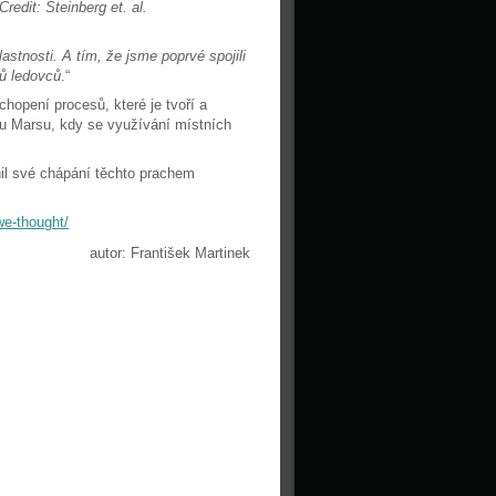
Credit: Steinberg et. al.
stnosti. A tím, že jsme poprvé spojili
pů ledovců
.“
hopení procesů, které je tvoří a
u Marsu, kdy se využívání místních
nil své chápání těchto prachem
we-thought/
autor: František Martinek