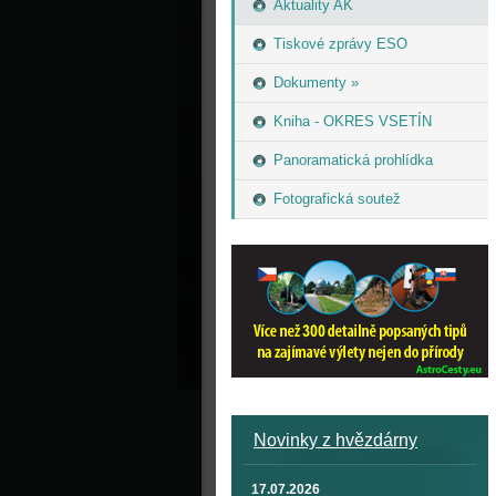
Aktuality AK
Tiskové zprávy ESO
Dokumenty »
Kniha - OKRES VSETÍN
Panoramatická prohlídka
Fotografická soutež
Novinky z hvězdárny
17.07.2026