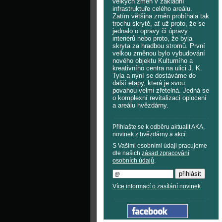
velkých změn v základní
infrastruktuře celého areálu.
Zatím většina změn probíhala tak
trochu skrytě, ať už proto, že se
jednalo o opravy či úpravy
interiérů nebo proto, že byla
skryta za hradbou stromů. První
velkou změnou bylo vybudování
nového objektu Kulturního a
kreativního centra na ulici J. K.
Tyla a nyní se dostáváme do
další etapy, která je svou
povahou velmi zřetelná. Jedná se
o komplexní revitalizaci oplocení
a areálu hvězdárny.
Přihlašte se k odběru aktualit AKA,
novinek z hvězdárny a akcí:
S Vašimi osobními údaji pracujeme
dle našich
zásad zpracování
osobních údajů
.
Více informací o zasílání novinek