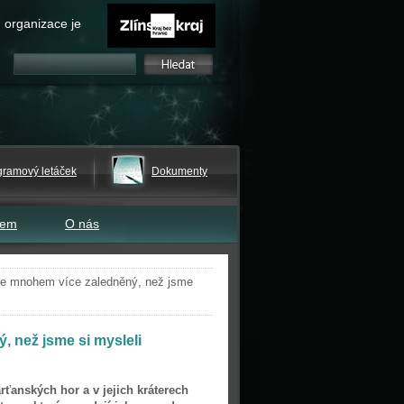
 organizace je
gramový letáček
Dokumenty
tem
O nás
je mnohem více zaledněný, než jsme
 než jsme si mysleli
ťanských hor a v jejich kráterech