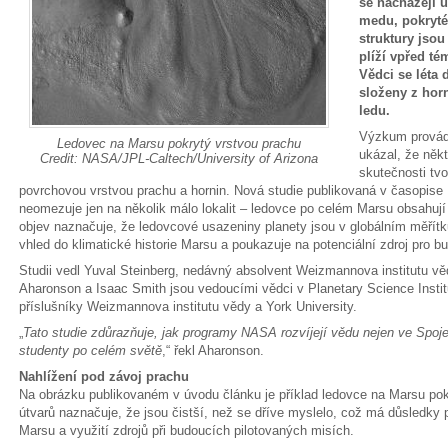
se nacházejí ú
medu, pokryté
struktury jsou
plíží vpřed t
Vědci se léta 
složeny z ho
ledu.
Výzkum provádě
Ledovec na Marsu pokrytý vrstvou prachu
ukázal, že někt
Credit: NASA/JPL-Caltech/University of Arizona
skutečnosti tv
povrchovou vrstvou prachu a hornin. Nová studie publikovaná v časopise I
neomezuje jen na několik málo lokalit – ledovce po celém Marsu obsahuj
objev naznačuje, že ledovcové usazeniny planety jsou v globálním měřítk
vhled do klimatické historie Marsu a poukazuje na potenciální zdroj pro 
Studii vedl Yuval Steinberg, nedávný absolvent Weizmannova institutu věd
Aharonson a Isaac Smith jsou vedoucími vědci v Planetary Science Inst
příslušníky Weizmannova institutu vědy a York University.
„
Tato studie zdůrazňuje, jak programy NASA rozvíjejí vědu nejen ve Spoje
studenty po celém světě
,“ řekl Aharonson.
Nahlížení pod závoj prachu
Na obrázku publikovaném v úvodu článku je příklad ledovce na Marsu p
útvarů naznačuje, že jsou čistší, než se dříve myslelo, což má důsledky 
Marsu a využití zdrojů při budoucích pilotovaných misích.