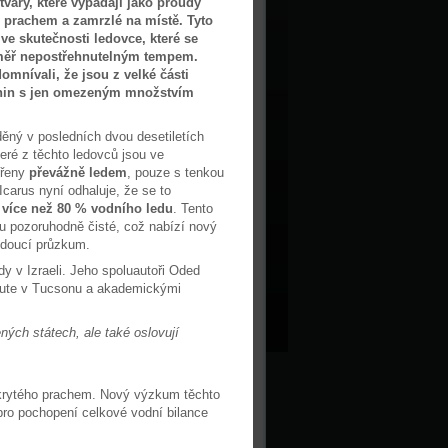
tvary, které vypadají jako proudy
 prachem a zamrzlé na místě. Tyto
 ve skutečnosti ledovce, které se
éměř nepostřehnutelným tempem.
domnívali, že jsou z velké části
rnin s jen omezeným množstvím
ný v posledních dvou desetiletích
eré z těchto ledovců jsou ve
ořeny
převážně ledem
, pouze s tenkou
carus nyní odhaluje, že se to
í
více než 80 % vodního ledu
. Tento
u pozoruhodně čisté, což nabízí nový
budoucí průzkum.
y v Izraeli. Jeho spoluautoři Oded
itute v Tucsonu a akademickými
ných státech, ale také oslovují
okrytého prachem. Nový výzkum těchto
pro pochopení celkové vodní bilance