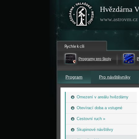
Hvězdárna V
www.astrovm.cz
Programy pro školy
P
Program
Pro návštěvníky
Omezení v areálu hvězdárny
Otevírací doba a vstupné
Cestovní ruch »
Skupinové návštěvy