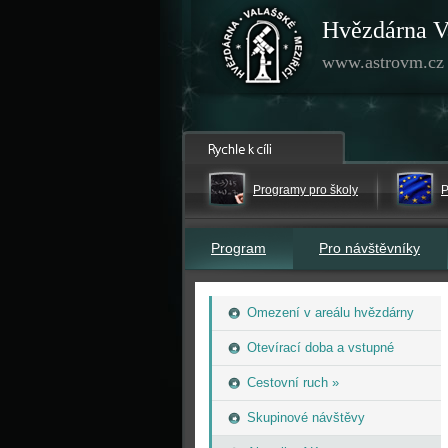
Hvězdárna V
www.astrovm.cz
Programy pro školy
P
Program
Pro návštěvníky
Omezení v areálu hvězdárny
Otevírací doba a vstupné
Cestovní ruch »
Skupinové návštěvy