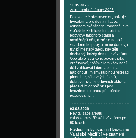
11.05.2026
Astronomické tábory 2026
Po dvouleté přestávce organizuje
hvězdárna pro děti a mládež
astronomické tábory. Podobně jako
v předchozích letech nabízíme
pobytový tábor pro starší a
odvážnější děti, které se nebojí
vícedenního pobytu mimo domov, i
tzv. příměstský tábor, kdy děti
docházejí každý den na hvězdárnu.
Obě akce jsou koncipovány jako
vzdělávací, naším cílem však není
děti zahlcovat informacemi, ale
nabídnout jim smysluplnou rekreaci
plnou her, zábavných úkolů,
dobrovolných sportovních aktivit a
především odpočinku pod
hvězdnou oblohou při nočních
pozorováních.
03.03.2026
Revitalizace areálu
valašskomeziříčské hvězdárny po
60 letech
Poslední roky jsou na Hvězdárně
Valašské Meziříčí ve znamení