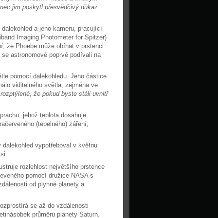
nec jim poskytl přesvědčivý důkaz
dalekohled a jeho kameru, pracující
iband Imaging Photometer for Spitzer)
ní, že Phoebe může obíhat v prstenci
ž se astronomové poprvé podívali na
větle pomocí dalekohledu. Jeho částice
málo viditelného světla, zejména ve
rozptýlené, že pokud byste stáli uvnitř
prachu, jehož teplota dosahuje
nfračerveného (tepelného) záření;
ý dalekohled vypotřeboval v květnu
si.
ustruje rozlehlost největšího prstence
bjeveného pomocí družice NASA s
dálenosti od plynné planety a
ozprostírá se až do vzdálenosti
acetinásobek průměru planety Saturn.