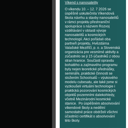
Víkend s nanosatelity
O víkendu 10. – 12. 7 2026 se
úspěšně uskutečnila Víkendová
škola návrhu a stavby nanosatelitů
v rámci projektu přeshraniční
spolupráce s názvem Rozvoj
vzdělávání v oblasti vývoje
nanosatelitů a kosmických
technologií. Akci pořádali oba
partneři projektu, Hvězdárna
Valašské Meziříčí, p. o. a Slovenská
organizácia pre vesmírné aktivity a
zúčastnilo se ji 15 účastníků z obou
stran hranice. Součástí opravdu
bohatého a zajímavého programu
byly nejen teoretické přednášky,
semináře, praktické činnosti se
složením Schoolsatů – výukového
modelu cubesatu, ale také jsme si
vyzkoušeli virtuální technologie i
praktická pozorování kosmických
objektů pozemními dalekohledy,
včetně Mezinárodní kosmické
stanice. Po úspěšném absolvování
víkendové školy a nedělní
samostatné práce obdrželi všichni
účastníci certifikát o absolvování
této školy.