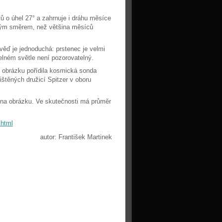
ů o úhel 27° a zahrnuje i dráhu měsíce
čným směrem, než většina měsíců
věď je jednoduchá: prstenec je velmi
telném světle není pozorovatelný.
 obrázku pořídila kosmická sonda
štěných družicí Spitzer v oboru
t na obrázku. Ve skutečnosti má průměr
shtml
autor: František Martinek