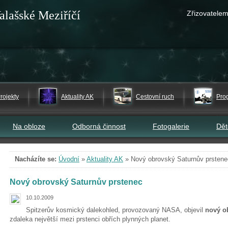
alašské Meziříčí
Zřizovatelem
rojekty
Aktuality AK
Cestovní ruch
Pro
Na obloze
Odborná činnost
Fotogalerie
Dě
Nacházíte se:
Úvodní
»
Aktuality AK
»
Nový obrovský Saturnův prstene
Nový obrovský Saturnův prstenec
10.10.2009
Spitzerův kosmický dalekohled, provozovaný NASA, objevil
nový o
zdaleka největší mezi prstenci obřích plynných planet.