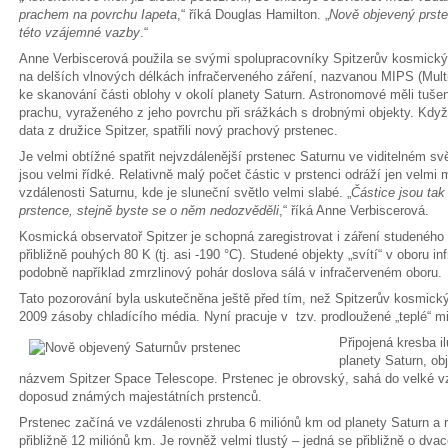
prachem na povrchu Iapeta
,“ říká Douglas Hamilton. „
Nově objevený prste
této vzájemné vazby
.“
Anne Verbiscerová použila se svými spolupracovníky Spitzerův kosmický 
na delších vlnových délkách infračerveného záření, nazvanou MIPS (Mult
ke skanování části oblohy v okolí planety Saturn. Astronomové měli tuše
prachu, vyraženého z jeho povrchu při srážkách s drobnými objekty. Kdy
data z družice Spitzer, spatřili nový prachový prstenec.
Je velmi obtížné spatřit nejvzdálenější prstenec Saturnu ve viditelném s
jsou velmi řídké. Relativně malý počet částic v prstenci odráží jen velmi 
vzdálenosti Saturnu, kde je sluneční světlo velmi slabé. „
Částice jsou tak 
prstence, stejně byste se o něm nedozvěděli
,“ říká Anne Verbiscerová.
Kosmická observatoř Spitzer je schopná zaregistrovat i záření studeného 
přibližně pouhých 80 K (tj. asi -190 °C). Studené objekty „svítí“ v oboru i
podobně například zmrzlinový pohár doslova sálá v infračerveném oboru.
Tato pozorování byla uskutečněna ještě před tím, než Spitzerův kosmick
2009 zásoby chladícího média. Nyní pracuje v tzv. prodloužené „teplé“ mi
Připojená kresba il
planety Saturn, o
názvem Spitzer Space Telescope. Prstenec je obrovský, sahá do velké vz
doposud známých majestátních prstenců.
Prstenec začíná ve vzdálenosti zhruba 6 miliónů km od planety Saturn a r
přibližně 12 miliónů km. Je rovněž velmi tlustý – jedná se přibližně o dv