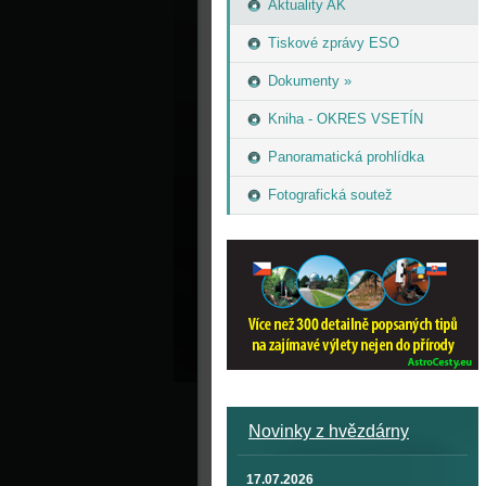
Aktuality AK
Tiskové zprávy ESO
Dokumenty »
Kniha - OKRES VSETÍN
Panoramatická prohlídka
Fotografická soutež
Novinky z hvězdárny
17.07.2026