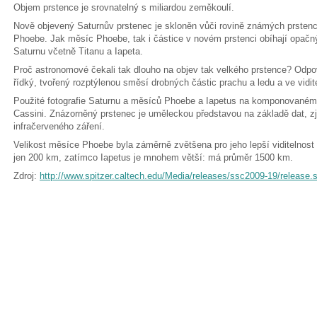
Objem prstence je srovnatelný s miliardou zeměkoulí.
Nově objevený Saturnův prstenec je skloněn vůči rovině známých prstenc
Phoebe. Jak měsíc Phoebe, tak i částice v novém prstenci obíhají opa
Saturnu včetně Titanu a Iapeta.
Proč astronomové čekali tak dlouho na objev tak velkého prstence? Odpo
řídký, tvořený rozptýlenou směsí drobných částic prachu a ledu a ve vidi
Použité fotografie Saturnu a měsíců Phoebe a Iapetus na komponovaném
Cassini. Znázorněný prstenec je uměleckou představou na základě dat, zji
infračerveného záření.
Velikost měsíce Phoebe byla záměrně zvětšena pro jeho lepší viditelnos
jen 200 km, zatímco Iapetus je mnohem větší: má průměr 1500 km.
Zdroj:
http://www.spitzer.caltech.edu/Media/releases/ssc2009-19/release.