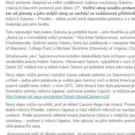
Nový prstenec obepíná ve velké vzdálenosti známou soustavou Saturnu. J
známých hlavních prstenců pod úhlem 27°.
Vnitřní okraj nového prsten
km od planety a jeho vnější okraj se nachází ve vzdálenosti přibližn
měsíců Saturnu – Phoebe – obíhá uvnitř nově objeveného prstence a s ne
materiálu pro jeho tvorbu.
Toto nejnovější halo kolem Saturnu je pořádně tlusté – jeho tloušťka je při
„
Jedná se o mimořádně velký prstenec
,“ říká Anne Verbiscerová, astronom
Charlottesville. Dalšími autory článku, který byl publikován v časopise Na
of Maryland, College Park) a Michael Skrutskie (University of Virginia, Char
Infračervené „oko“ Spitzerova kosmického dalekohledu bylo schopno vyst
studeného prachu kolem Saturnu. Observatoř Spitzer, vypuštěná v roce 2
Země 107 miliónů km a obíhá kolem Slunce po podobné dráze jako naše p
Nový objev může pomoci rozluštit starou záhadu jednoho ze Saturnových
vzhled – jedna jeho polokoule je světlá jako čerstvý sníh a druhá tmavá j
poprvé spatřil tento měsíc v roce 1671. Jeho tmavá část byla pojmenován
Senzační snímky měsíce Iapetus, pořízené sondou Cassini, si můžete pro
http://saturn.jpl.nasa.gov/photos/?start=1&subCategory=14
.
Nový objev může vysvětlit, proč je oblast Cassini Regio tak tmavá. Prste
dráha měsíce Phoebe, zatímco Iapetus a část větších měsíců se nachází
směrem. Podle astronomů některé tmavé prachové částice z vnějšího prste
soustavy – směrem k měsíci Iapetus, kde ulpívají na jeho ledovém povr
skle jedoucího auta.
„
Astronomové měli již dlouho podezření, že existuje souvislost mezi 