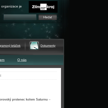
 organizace je
gramový letáček
Dokumenty
tem
O nás
c
brovský prstenec kolem Saturnu
–