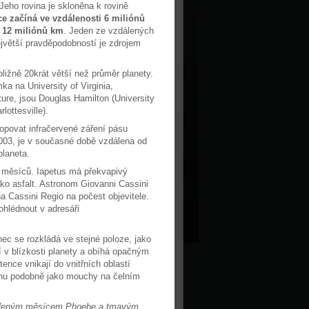
eho rovina je skloněna k rovině
ce začíná ve vzdálenosti 6 miliónů
ě 12 miliónů km
. Jeden ze vzdálených
jvětší pravděpodobností je zdrojem
bližně 20krát větší než průměr planety.
ka na University of Virginia,
ture, jsou Douglas Hamilton (University
lottesville).
opovat infračervené záření pásu
003, je v současné době vzdálena od
laneta.
 měsíců. Iapetus má překvapivý
ako asfalt. Astronom Giovanni Cassini
a Cassini Regio na počest objevitele.
hlédnout v adresáři
nec se rozkládá ve stejné poloze, jako
 v blízkosti planety a obíhá opačným
nce vnikají do vnitřních oblastí
chu podobně jako mouchy na čelním
vzdáleným měsícem Phoebe a tmavým