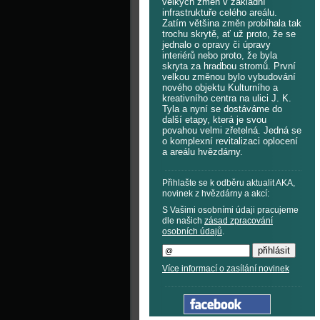
velkých změn v základní
infrastruktuře celého areálu.
Zatím většina změn probíhala tak
trochu skrytě, ať už proto, že se
jednalo o opravy či úpravy
interiérů nebo proto, že byla
skryta za hradbou stromů. První
velkou změnou bylo vybudování
nového objektu Kulturního a
kreativního centra na ulici J. K.
Tyla a nyní se dostáváme do
další etapy, která je svou
povahou velmi zřetelná. Jedná se
o komplexní revitalizaci oplocení
a areálu hvězdárny.
Přihlašte se k odběru aktualit AKA,
novinek z hvězdárny a akcí:
S Vašimi osobními údaji pracujeme
dle našich
zásad zpracování
osobních údajů
.
Více informací o zasílání novinek