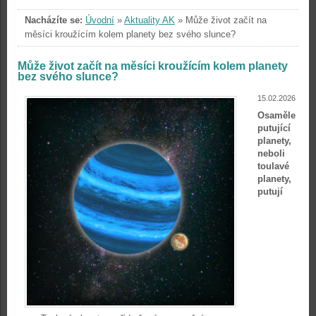
Nacházíte se:
Úvodní
»
Aktuality AK
»
Může život začít na
měsíci kroužícím kolem planety bez svého slunce?
Může život začít na měsíci kroužícím kolem planety
bez svého slunce?
15.02.2026
Osaměle
putující
planety,
neboli
toulavé
planety,
putují