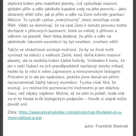
eliptická kolem jeho mateřské planety, což způsobuje masivní,
globální příliv a odliv jakékoliv kapalné vody na jeho povrchu – jako
obrácený efekt toho, jak je příliv a odliv na Zemi ovlivněn gravitací
Měsíce. To vytváří cyklus „mokrý/suchý“, který umožňuje vznik
RNA. Vědci se domnívají, že na rané Zemi k tomuto procesu mohlo
docházet v přílivových bazénech, které se měnily s přílivem a
odlivem na planetě. Není třeba dodávat, že příliv a odliv na
jakémkoliv takovém exoměsíci by byl mnohem, mnohem větší.
Takže ve skutečnosti existuje možnost, že by se život mohl
vyvinout na měsíci o velikosti Země, který obíhá kolem masivní
planety, ale ta neobíhá kolem žádné hvězdy. Vzhledem k tomu, že
jen v naší Galaxii se jich pravděpodobně nacházejí stovky miliard,
mohlo by to vést k velmi zajímavým a mimozemským biologiím.
Prozatím je to ale jen spekulace, protože jsme dosud ani přímo
nezaznamenali žádný takový exoměsíc. Fyzika však říká, že
existují, a s rostoucími pozorovacími možnostmi je jen otázkou
času, než nějaký najdeme. Možná, až se nám to podaří, bude stát
za to ho hledat kvůli biologickým podpisům – člověk si stejně může
dovolit snít.
Zdroj:
https://www.universetoday.com/articles/can-life-begin-on-a-
moon-without-a-sun
autor: František Martinek