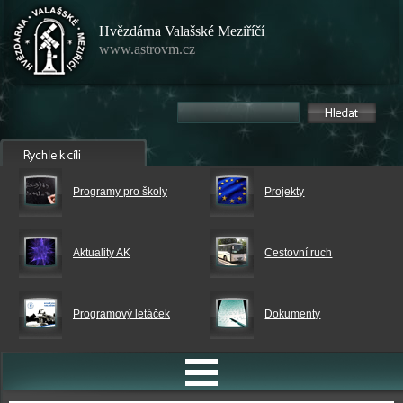
Hvězdárna Valašské Meziříčí
www.astrovm.cz
Programy pro školy
Projekty
Aktuality AK
Cestovní ruch
Programový letáček
Dokumenty