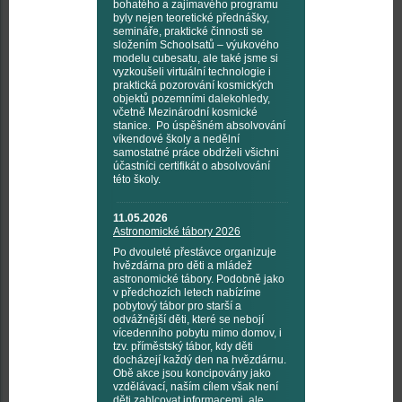
bohatého a zajímavého programu
byly nejen teoretické přednášky,
semináře, praktické činnosti se
složením Schoolsatů – výukového
modelu cubesatu, ale také jsme si
vyzkoušeli virtuální technologie i
praktická pozorování kosmických
objektů pozemními dalekohledy,
včetně Mezinárodní kosmické
stanice. Po úspěšném absolvování
víkendové školy a nedělní
samostatné práce obdrželi všichni
účastníci certifikát o absolvování
této školy.
11.05.2026
Astronomické tábory 2026
Po dvouleté přestávce organizuje
hvězdárna pro děti a mládež
astronomické tábory. Podobně jako
v předchozích letech nabízíme
pobytový tábor pro starší a
odvážnější děti, které se nebojí
vícedenního pobytu mimo domov, i
tzv. příměstský tábor, kdy děti
docházejí každý den na hvězdárnu.
Obě akce jsou koncipovány jako
vzdělávací, naším cílem však není
děti zahlcovat informacemi, ale