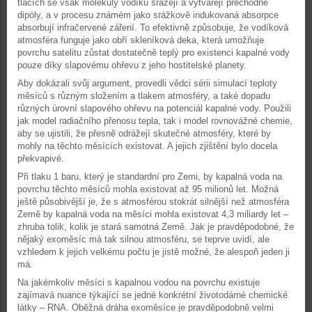
tlacích se však molekuly vodíku srážejí a vytvářejí přechodné
dipóly, a v procesu známém jako srážkově indukovaná absorpce
absorbují infračervené záření. To efektivně způsobuje, že vodíková
atmosféra funguje jako obří skleníková deka, která umožňuje
povrchu satelitu zůstat dostatečně teplý pro existenci kapalné vody
pouze díky slapovému ohřevu z jeho hostitelské planety.
Aby dokázali svůj argument, provedli vědci sérii simulací teploty
měsíců s různým složením a tlakem atmosféry, a také dopadu
různých úrovní slapového ohřevu na potenciál kapalné vody. Použili
jak model radiačního přenosu tepla, tak i model rovnovážné chemie,
aby se ujistili, že přesně odrážejí skutečné atmosféry, které by
mohly na těchto měsících existovat. A jejich zjištění bylo docela
překvapivé.
Při tlaku 1 baru, který je standardní pro Zemi, by kapalná voda na
povrchu těchto měsíců mohla existovat až 95 milionů let. Možná
ještě působivější je, že s atmosférou stokrát silnější než atmosféra
Země by kapalná voda na měsíci mohla existovat 4,3 miliardy let –
zhruba tolik, kolik je stará samotná Země. Jak je pravděpodobné, že
nějaký exoměsíc má tak silnou atmosféru, se teprve uvidí, ale
vzhledem k jejich velkému počtu je jistě možné, že alespoň jeden ji
má.
Na jakémkoliv měsíci s kapalnou vodou na povrchu existuje
zajímavá nuance týkající se jedné konkrétní životodárné chemické
látky – RNA. Oběžná dráha exoměsíce je pravděpodobně velmi