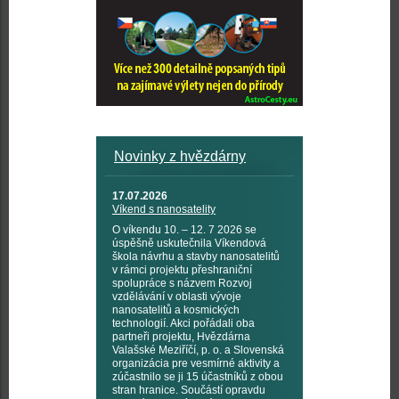
Novinky z hvězdárny
17.07.2026
Víkend s nanosatelity
O víkendu 10. – 12. 7 2026 se
úspěšně uskutečnila Víkendová
škola návrhu a stavby nanosatelitů
v rámci projektu přeshraniční
spolupráce s názvem Rozvoj
vzdělávání v oblasti vývoje
nanosatelitů a kosmických
technologií. Akci pořádali oba
partneři projektu, Hvězdárna
Valašské Meziříčí, p. o. a Slovenská
organizácia pre vesmírné aktivity a
zúčastnilo se ji 15 účastníků z obou
stran hranice. Součástí opravdu