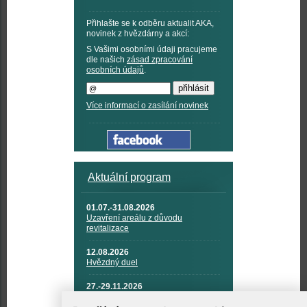
Přihlašte se k odběru aktualit AKA,
novinek z hvězdárny a akcí:
S Vašimi osobními údaji pracujeme
dle našich
zásad zpracování
osobních údajů
.
Více informací o zasílání novinek
Aktuální program
01.07.-31.08.2026
Uzavření areálu z důvodu
revitalizace
12.08.2026
Hvězdný duel
27.-29.11.2026
KOSMONAUTIKA, RAKETOVÁ