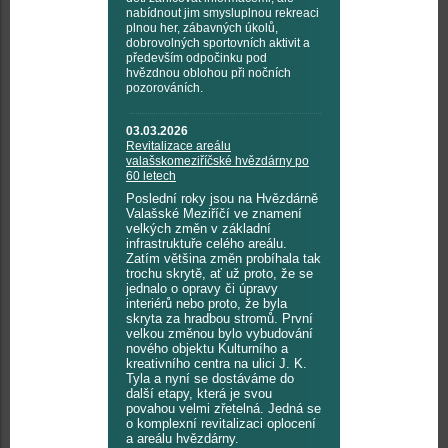
nabídnout jim smysluplnou rekreaci
plnou her, zábavných úkolů,
dobrovolných sportovních aktivit a
především odpočinku pod
hvězdnou oblohou při nočních
pozorováních.
03.03.2026
Revitalizace areálu
valašskomeziříčské hvězdárny po
60 letech
Poslední roky jsou na Hvězdárně
Valašské Meziříčí ve znamení
velkých změn v základní
infrastruktuře celého areálu.
Zatím většina změn probíhala tak
trochu skrytě, ať už proto, že se
jednalo o opravy či úpravy
interiérů nebo proto, že byla
skryta za hradbou stromů. První
velkou změnou bylo vybudování
nového objektu Kulturního a
kreativního centra na ulici J. K.
Tyla a nyní se dostáváme do
další etapy, která je svou
povahou velmi zřetelná. Jedná se
o komplexní revitalizaci oplocení
a areálu hvězdárny.