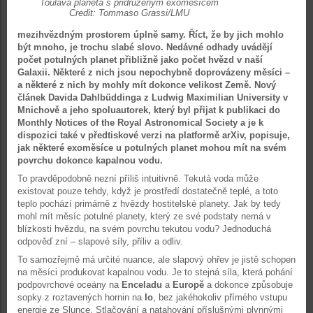
Toulavá planeta s přidruženým exoměsícem
Credit: Tommaso Grassi/LMU
mezihvězdným prostorem úplně samy. Říct, že by jich mohlo
být mnoho, je trochu slabé slovo. Nedávné odhady uvádějí
počet potulných planet přibližně jako počet hvězd v naší
Galaxii. Některé z nich jsou nepochybně doprovázeny měsíci –
a některé z nich by mohly mít dokonce velikost Země. Nový
článek Davida Dahlbüddinga z Ludwig Maximilian University v
Mnichově a jeho spoluautorek, který byl přijat k publikaci do
Monthly Notices of the Royal Astronomical Society a je k
dispozici také v předtiskové verzi na platformě arXiv, popisuje,
jak některé exoměsíce u potulných planet mohou mít na svém
povrchu dokonce kapalnou vodu.
To pravděpodobně nezní příliš intuitivně. Tekutá voda může
existovat pouze tehdy, když je prostředí dostatečně teplé, a toto
teplo pochází primárně z hvězdy hostitelské planety. Jak by tedy
mohl mít měsíc potulné planety, který ze své podstaty nemá v
blízkosti hvězdu, na svém povrchu tekutou vodu? Jednoduchá
odpověď zní – slapové síly, příliv a odliv.
To samozřejmě má určité nuance, ale slapový ohřev je jistě schopen
na měsíci produkovat kapalnou vodu. Je to stejná síla, která pohání
podpovrchové oceány na
Enceladu
a
Europě
a dokonce způsobuje
sopky z roztavených hornin na
Io
, bez jakéhokoliv přímého vstupu
energie ze Slunce. Stlačování a natahování příslušnými plynnými