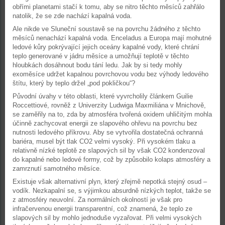
obřími planetami stačí k tomu, aby se nitro těchto měsíců zahřálo
natolik, že se zde nachází kapalná voda.
Ale nikde ve Sluneční soustavě se na povrchu žádného z těchto
měsíců nenachází kapalná voda. Enceladus a Europa mají mohutné
ledové kůry pokrývající jejich oceány kapalné vody, které chrání
teplo generované v jádru měsíce a umožňují teplotě v těchto
hloubkách dosáhnout bodu tání ledu. Jak by si tedy mohly
exoměsíce udržet kapalnou povrchovou vodu bez výhody ledového
štítu, který by teplo držel „pod pokličkou“?
Původní úvahy v této oblasti, které vyvrcholily článkem Guilie
Roccettiové, rovněž z Univerzity Ludwiga Maxmiliána v Mnichově,
se zaměřily na to, zda by atmosféra tvořená oxidem uhličitým mohla
účinně zachycovat energii ze slapového ohřevu na povrchu bez
nutnosti ledového příkrovu. Aby se vytvořila dostatečná ochranná
bariéra, musel být tlak CO2 velmi vysoký. Při vysokém tlaku a
relativně nízké teplotě ze slapových sil by však CO2 kondenzoval
do kapalné nebo ledové formy, což by způsobilo kolaps atmosféry a
zamrznutí samotného měsíce.
Existuje však alternativní plyn, který zřejmě nepotká stejný osud –
vodík. Nezkapalní se, s výjimkou absurdně nízkých teplot, takže se
z atmosféry neuvolní. Za normálních okolností je však pro
infračervenou energii transparentní, což znamená, že teplo ze
slapových sil by mohlo jednoduše vyzařovat. Při velmi vysokých