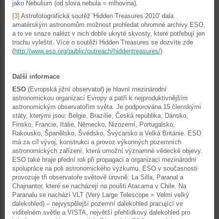
jako Nebulium (od slova nebula = mlhovina).
[3]
Astrofotografická soutěž 'Hidden Treasures 2010' dala
amatérským astronomům možnost prohledat ohromné archivy ESO,
a to ve snaze nalézt v nich dobře ukryté skvosty, které potřebují jen
trochu vyleštit. Více o soutěži Hidden Treasures se dozvíte zde
(
http://www.eso.org/public/outreach/hiddentreasures/
)
Další informace
ESO
(Evropská jižní observatoř) je hlavní mezinárodní
astronomickou organizací Evropy a patří k nejproduktivnějším
astronomickým observatořím světa. Je podporována 15 členskými
státy, kterými jsou: Belgie, Brazílie, Česká republika, Dánsko,
Finsko, Francie, Itálie, Německo, Nizozemí, Portugalsko,
Rakousko, Španělsko, Švédsko, Švýcarsko a Velká Británie. ESO
má za cíl vývoj, konstrukci a provoz výkonných pozemních
astronomických zařízení, která umožní významné vědecké objevy.
ESO také hraje přední roli při propagaci a organizaci mezinárodní
spolupráce na poli astronomického výzkumu. ESO v současnosti
provozuje tři observatoře světově úrovně: La Silla, Paranal a
Chajnantor, které se nacházejí na poušti Atacama v Chile. Na
Paranalu se nachází VLT (Very Large Telescope = Velmi velký
dalekohled) – nejvyspělejší pozemní dalekohled pracující ve
viditelném světle a VISTA, největší přehlídkový dalekohled pro