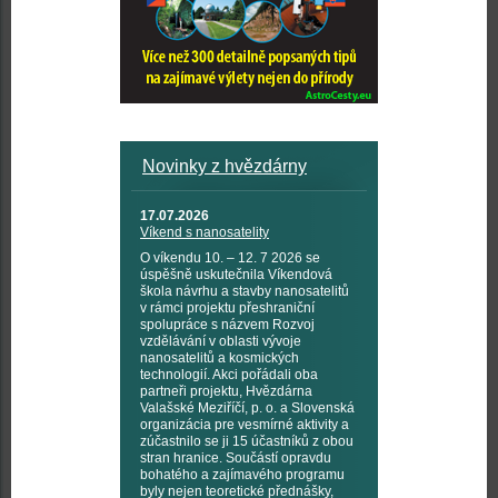
Novinky z hvězdárny
17.07.2026
Víkend s nanosatelity
O víkendu 10. – 12. 7 2026 se
úspěšně uskutečnila Víkendová
škola návrhu a stavby nanosatelitů
v rámci projektu přeshraniční
spolupráce s názvem Rozvoj
vzdělávání v oblasti vývoje
nanosatelitů a kosmických
technologií. Akci pořádali oba
partneři projektu, Hvězdárna
Valašské Meziříčí, p. o. a Slovenská
organizácia pre vesmírné aktivity a
zúčastnilo se ji 15 účastníků z obou
stran hranice. Součástí opravdu
bohatého a zajímavého programu
byly nejen teoretické přednášky,