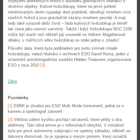
rozptýlení jednotlivých hvězd v důsledku gravitačních interakcí s
okolními objekty. Kulové hvězdokupy, které na první pohled
netrénovaným okem vypadají dost podobně, obsahují mnohem více
starších hvězd a jsou gravitačně vázány mnohem pevněji. A mají
tedy také výrazně delší život – řada kulových hvězdokup je téměř
tak stará jako vesmír samotný. Takže i když hvězdokupa NGC 2100
může být starší než někteří její sousedé ve Velkém Magellanově
oblaku, v měřítcích věku hvězdokup se stále jedná o ‚mladici‘.
Původní data, která byla podkladem pro tento snímek mladé
hvězdokupy, nalezl hluboko v archivech ESO David Roma, jeden z
účastníků astrofotografické soutěže Hidden Treasures organizované
ESO v roce 2010
[3]
.
Zdroj
Poznámky
[1]
EMMI je zkratka pro ESO Multi Mode Instrument; jedná se o
kameru a spektrograf zároveň.
[2]
Většina záření kyslíku pochází od atomů, které přišly o dva
elektrony. Tato silná emise je v mlhovinách obvyklá. V minulosti
byla pro první astronomy zabývající se spektry záhadou, někteří se
dokonce domnívali, že je spojena s novým prvkem, který označili