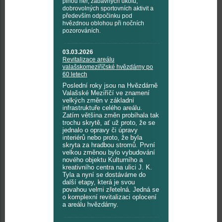
plnou her, zábavných úkolů,
dobrovolných sportovních aktivit a
především odpočinku pod
hvězdnou oblohou při nočních
pozorováních.
03.03.2026
Revitalizace areálu
valašskomeziříčské hvězdárny po
60 letech
Poslední roky jsou na Hvězdárně
Valašské Meziříčí ve znamení
velkých změn v základní
infrastruktuře celého areálu.
Zatím většina změn probíhala tak
trochu skrytě, ať už proto, že se
jednalo o opravy či úpravy
interiérů nebo proto, že byla
skryta za hradbou stromů. První
velkou změnou bylo vybudování
nového objektu Kulturního a
kreativního centra na ulici J. K.
Tyla a nyní se dostáváme do
další etapy, která je svou
povahou velmi zřetelná. Jedná se
o komplexní revitalizaci oplocení
a areálu hvězdárny.