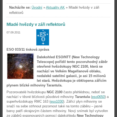
Nacházíte se:
Úvodní
»
Aktuality AK
»
Mladé hvězdy v záři
reflektorů
Mladé hvězdy v záři reflektorů
07.09.2011
ESO 033/11 tisková zpráva
Dalekohled ESO/NTT (New Technology
Telescope) pořídil tento pozoruhodný záběr
otevřené hvězdokupy NGC 2100, která se
nachází ve Velkém Magellanově oblaku,
nedaleké satelitní galaxii, je asi 15 milionů
let stará. Hvězdokupa je obklopena zářícím
plynem blízké mlhoviny Tarantula.
Pozorovatelé hvězdokupu
NGC 2100
často přehlédnou, neboť se
nachází v těsné blízkosti působivé mlhoviny
Tarantula
(
eso0650
) a
superhvězdokupy RMC 163 (
eso1030
). Zářící plyn mlhoviny se
snaží na sebe strhnout pozornost také na tomto záběru – jasné
barvy patří okrajovým částem mlhoviny. Nový snímek byl vytvořen
ze záběrů exponovaných pomocí dalekohledu
New Technology