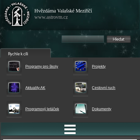
Hvězdárna Valašské Meziříčí
www.astrovm.cz
Programy pro školy
Projekty
Aktuality AK
Cestovní ruch
Programový letáček
Dokumenty