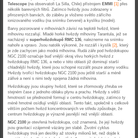
Telescope
(na observatoři La Silla, Chile) přístrojem
EMMI
[1]
přes
několik barevných filtrů. Zatímco hvězdy jsou zobrazeny v
přirozených barvách, do záběru je vloženo světlo zářícího
ionizovaného vodíku (na snímku červené) a kyslíku (modré).
Barvy pozorované v mlhovinách závisí na teplotě hvězd, které
mlhovinu rozzařují. Mladé horké hvězdy mlhoviny Tarantula, jež se
nacházejí v
superhvězdokupě RMC 136
, nalezneme na snímku
nahoře a vpravo. Jsou natolik výkonné, že rozzáří i kyslík
[2]
, který
je zde zachycen jako modrá mlhovina. Rudá záře pod hvězdokupou
NGC 2100 označuje buď vnější okraj vlivu horkých hvězd z
hvězdokupy RMC 136, a nebo v této oblasti již dominují starší
chladnější hvězdy, které jsou schopné rozzářit pouze atomy vodíku.
Hvězdy tvořící hvězdokupu NGC 2100 jsou ještě starší a méně
zářivé a není s nimi tedy spojena žádná mlhovina.
Hvězdokupy jsou skupiny hvězd, které se zformovaly zhruba ve
stejném čase z jednoho oblaku plynu a prachu. Hvězdy s větší
hmotností se přednostně formují v centru hvězdokupy, zatímco ty
méně hmotné osídlují vnější oblasti. Tento fakt, společně s celkově
větším počtem hvězd koncentrovaných ve středu způsobuje, že
centrum hvězdokupy je výrazně jasnější než vnější oblasti.
NGC 2100
je otevřená hvězdokupa, což znamená, že její hvězdy
jsou gravitací vzájemně vázány jen slabě. Životní cyklus
hvězdokupy trvá jen desítky až stovky milionů let, než dojde k