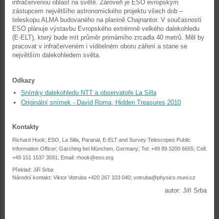
infračervenou oblast na světě. Zároveň je ESO evropským
zástupcem největšího astronomického projektu všech dob –
teleskopu ALMA budovaného na planině Chajnantor. V současnosti
ESO plánuje výstavbu Evropského extrémně velkého dalekohledu
(E-ELT), který bude mít průměr primárního zrcadla 40 metrů. Měl by
pracovat v infračerveném i viditelném oboru záření a stane se
největším dalekohledem světa.
Odkazy
Snímky dalekohledu NTT a observatoře La Silla
Originální snímek - David Roma, Hidden Treasures 2010
Kontakty
Richard Hook; ESO, La Silla, Paranal, E-ELT and Survey Telescopes Public
Information Officer; Garching bei München, Germany; Tel: +49 89 3200 6655; Cell:
+49 151 1537 3591; Email:
rhook@eso.org
Překlad: Jiří Srba
Národní kontakt: Viktor Votruba +420 267 103 040; votruba@physics.muni.cz
autor: Jiří Srba