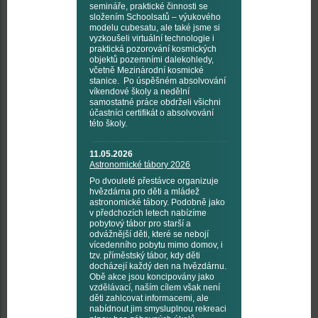
semináře, praktické činnosti se
složením Schoolsatů – výukového
modelu cubesatu, ale také jsme si
vyzkoušeli virtuální technologie i
praktická pozorování kosmických
objektů pozemními dalekohledy,
včetně Mezinárodní kosmické
stanice. Po úspěšném absolvování
víkendové školy a nedělní
samostatné práce obdrželi všichni
účastníci certifikát o absolvování
této školy.
11.05.2026
Astronomické tábory 2026
Po dvouleté přestávce organizuje
hvězdárna pro děti a mládež
astronomické tábory. Podobně jako
v předchozích letech nabízíme
pobytový tábor pro starší a
odvážnější děti, které se nebojí
vícedenního pobytu mimo domov, i
tzv. příměstský tábor, kdy děti
docházejí každý den na hvězdárnu.
Obě akce jsou koncipovány jako
vzdělávací, naším cílem však není
děti zahlcovat informacemi, ale
nabídnout jim smysluplnou rekreaci