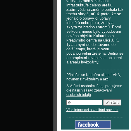
velkých změn v základní
infrastruktuře celého areálu.
Zatím většina změn probíhala tak
trochu skrytě, ať už proto, že se
jednalo o opravy či úpravy
interiérů nebo proto, že byla
skryta za hradbou stromů. První
velkou změnou bylo vybudování
nového objektu Kulturního a
kreativního centra na ulici J. K.
Tyla a nyní se dostáváme do
další etapy, která je svou
povahou velmi zřetelná. Jedná se
o komplexní revitalizaci oplocení
a areálu hvězdárny.
Přihlašte se k odběru aktualit AKA,
novinek z hvězdárny a akcí:
S Vašimi osobními údaji pracujeme
dle našich
zásad zpracování
osobních údajů
.
Více informací o zasílání novinek