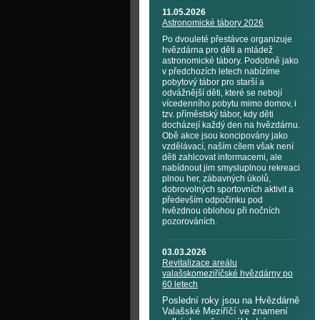
11.05.2026
Astronomické tábory 2026
Po dvouleté přestávce organizuje
hvězdárna pro děti a mládež
astronomické tábory. Podobně jako
v předchozích letech nabízíme
pobytový tábor pro starší a
odvážnější děti, které se nebojí
vícedenního pobytu mimo domov, i
tzv. příměstský tábor, kdy děti
docházejí každý den na hvězdárnu.
Obě akce jsou koncipovány jako
vzdělávací, naším cílem však není
děti zahlcovat informacemi, ale
nabídnout jim smysluplnou rekreaci
plnou her, zábavných úkolů,
dobrovolných sportovních aktivit a
především odpočinku pod
hvězdnou oblohou při nočních
pozorováních.
03.03.2026
Revitalizace areálu
valašskomeziříčské hvězdárny po
60 letech
Poslední roky jsou na Hvězdárně
Valašské Meziříčí ve znamení