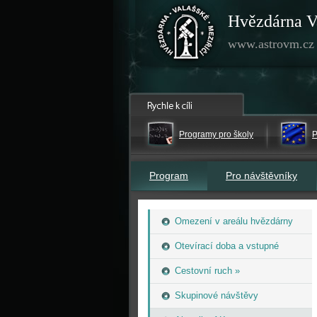
Hvězdárna V
www.astrovm.cz
Programy pro školy
P
Program
Pro návštěvníky
Omezení v areálu hvězdárny
Otevírací doba a vstupné
Cestovní ruch »
Skupinové návštěvy