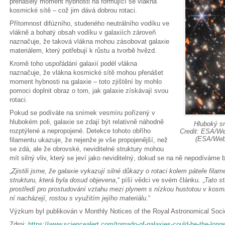
přenášely moment hybnosti na formující se vlákna
kosmické sítě – což jim dává dobrou rotaci.
Přítomnost difúzního, studeného neutrálního vodíku ve
vlákně a bohatý obsah vodíku v galaxiích zároveň
naznačuje, že taková vlákna mohou zásobovat galaxie
materiálem, který potřebují k růstu a tvorbě hvězd.
Kromě toho uspořádání galaxií podél vlákna
naznačuje, že vlákna kosmické sítě mohou přenášet
moment hybnosti na galaxie – toto zjištění by mohlo
pomoci doplnit obraz o tom, jak galaxie získávají svou
rotaci.
Pokud se podíváte na snímek vesmíru pořízený v
hlubokém poli, galaxie se zdají být relativně náhodně
Hluboký s
rozptýlené a nepropojené. Detekce tohoto obřího
Credit: ESA/W
(ESA/Web
filamentu ukazuje, že nejenže je vše propojenější, než
se zdá, ale že obrovské, neviditelné struktury mohou
mít silný vliv, který se jeví jako neviditelný, dokud se na ně nepodíváme b
„
Zjistili jsme, že galaxie vykazují silné důkazy o rotaci kolem páteře filame
strukturu, která byla dosud objevena
,“ píší vědci ve svém článku. „
Tato s
prostředí pro prostudování vztahu mezi plynem s nízkou hustotou v kosmick
ní nacházejí, rostou s využitím jejího materiálu
.“
Výzkum byl publikován v Monthly Notices of the Royal Astronomical Soci
Zdroj:
https://www.sciencealert.com/tornado-of-galaxies-could-be-the-longe