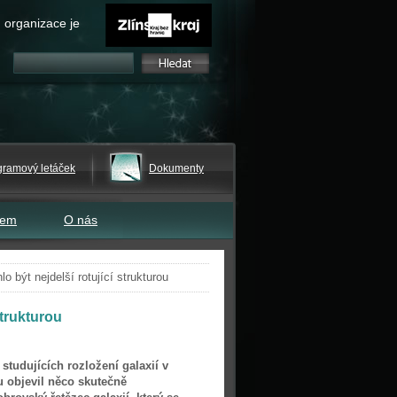
 organizace je
gramový letáček
Dokumenty
tem
O nás
 být nejdelší rotující strukturou
strukturou
tudujících rozložení galaxií v
 objevil něco skutečně