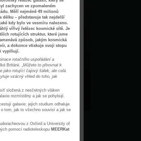
rovský řetězec galaxií, který se
 byl zachycen ve zpomaleném
ádu. Měří nejméně 49 milionů
a délku – představuje tak nejdelší
 jaké kdy bylo ve vesmíru nalezeno.
hlý vířivý řetězec kosmické sítě. Je
tších rotujících struktur, které jsme
znamenává způsob, jakým kosmická
mír, a dokonce vtiskuje svoji stopu
i vyplňují.
mbinace rotačního uspořádání a
ké Británii. „
Můžete to přirovnat k
 jako rotující čajový šálek, ale celá
ytuje vzácný vhled do toho, jak
á síť složená z nesčetných vláken
alaxie rozmístěny a jak se pohybují.
stují galaxie; jejich studium odhaluje
o tom, jak to všechno souvisí a jak se
udoracheovou z Oxford a University of
ených pomocí radioteleskopu
MEERKat