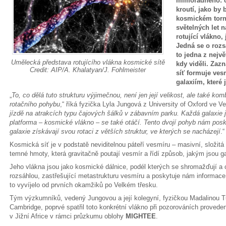
mimořádného: ob
kroutí, jako by
kosmickém torn
světelných let n
rotující vlákno,
Jedná se o rozsá
to jedna z nejvě
Umělecká představa rotujícího vlákna kosmické sítě
kdy viděli. Za
Credit: AIP/A. Khalatyan/J. Fohlmeister
síť formuje ves
galaxiím, které j
„
To, co dělá tuto strukturu výjimečnou, není jen její velikost, ale také ko
rotačního pohybu
,“ říká fyzička Lyla Jungová z University of Oxford ve Vel
jízdě na atrakcích typu čajových šálků v zábavním parku. Každá galaxie je
platforma – kosmické vlákno – se také otáčí. Tento dvojí pohyb nám posk
galaxie získávají svou rotaci z větších struktur, ve kterých se nacházejí
.“
Kosmická síť je v podstatě neviditelnou páteří vesmíru – masivní, složit
temné hmoty, která gravitačně poutají vesmír a řídí způsob, jakým jsou g
Jeho vlákna jsou jako kosmické dálnice, podél kterých se shromažďují a ce
rozsáhlou, zastřešující metastrukturu vesmíru a poskytuje nám informace 
to vyvíjelo od prvních okamžiků po Velkém třesku.
Tým výzkumníků, vedený Jungovou a její kolegyní, fyzičkou Madalinou T
Cambridge, poprvé spatřil toto konkrétní vlákno při pozorováních proved
v Jižní Africe v rámci průzkumu oblohy
MIGHTEE
.