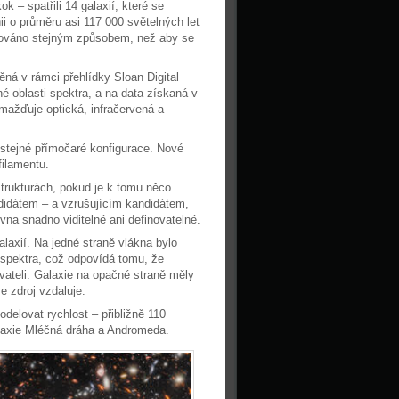
 – spatřili 14 galaxií, které se
ii o průměru asi 117 000 světelných let
entováno stejným způsobem, než aby se
ná v rámci přehlídky Sloan Digital
ené oblasti spektra, a na data získaná v
omažďuje optická, infračervená a
él stejné přímočaré konfigurace. Nové
filamentu.
trukturách, pokud je k tomu něco
didátem – a vzrušujícím kandidátem,
vna snadno viditelné ani definovatelné.
alaxií. Na jedné straně vlákna bylo
 spektra, což odpovídá tomu, že
vateli. Galaxie na opačné straně měly
 zdroj vzdaluje.
odelovat rychlost – přibližně 110
galaxie Mléčná dráha a Andromeda.