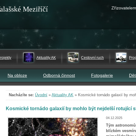
alašské Meziříčí
Zřizovatelem
rojekty
Aktuality AK
Cestovní ruch
Pro
Na obloze
Odborná činnost
Fotogalerie
Dě
Nacházíte se:
Úvodní
»
Aktuality AK
»
Kosmické tornádo galaxií by mohlo
Kosmické tornádo galaxií by mohlo být nejdelší rotující 
04.12.2025
Tým astronomů s
blízkém vesmíru