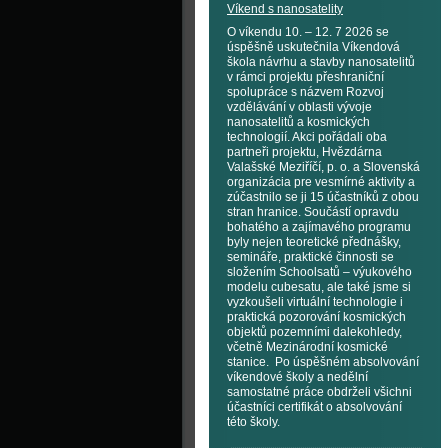
Víkend s nanosatelity
O víkendu 10. – 12. 7 2026 se
úspěšně uskutečnila Víkendová
škola návrhu a stavby nanosatelitů
v rámci projektu přeshraniční
spolupráce s názvem Rozvoj
vzdělávání v oblasti vývoje
nanosatelitů a kosmických
technologií. Akci pořádali oba
partneři projektu, Hvězdárna
Valašské Meziříčí, p. o. a Slovenská
organizácia pre vesmírné aktivity a
zúčastnilo se ji 15 účastníků z obou
stran hranice. Součástí opravdu
bohatého a zajímavého programu
byly nejen teoretické přednášky,
semináře, praktické činnosti se
složením Schoolsatů – výukového
modelu cubesatu, ale také jsme si
vyzkoušeli virtuální technologie i
praktická pozorování kosmických
objektů pozemními dalekohledy,
včetně Mezinárodní kosmické
stanice. Po úspěšném absolvování
víkendové školy a nedělní
samostatné práce obdrželi všichni
účastníci certifikát o absolvování
této školy.