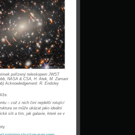
nímek pořízený teleskopem JWST
ebb, NASA & CSA, H. Atek, M. Zamani
b) Acknowledgement: R. Endsley
líže.
ntu – což z nich činí nejdelší rotující
truktura se může ukázat jako ideální
é síti a tím, jak galaxie, které se v
ety.
st-spinning-structure-ever-seen