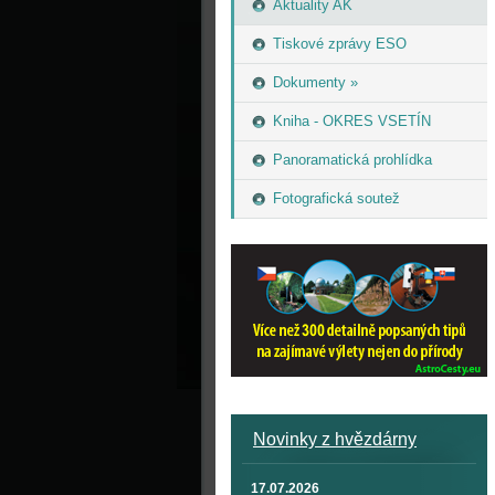
Aktuality AK
Tiskové zprávy ESO
Dokumenty »
Kniha - OKRES VSETÍN
Panoramatická prohlídka
Fotografická soutež
Novinky z hvězdárny
17.07.2026