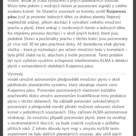
tmavé, avšak je zcela vyloučeno u jiných planetárních soustav.
Místo toho jedním z možných řešení je pozorování signálů z celého
souboru komet. Ve Sluneční soustavě se komety uvnitř
Kuiperova
pásu
(což je prstenec ledových těles za drahou planety Neptun)
nepřetržitě srážejí, přitom dochází k vytváření velkého množství
prachu a plynů, které unikají z rozdrcených hornin a ledových těles.
Ke stejnému procesu dochází i v okolí jiných hvězd, které jsou
podobné Slunci a pozůstatky prachu z těchto kolizí jsou pozorovány
již více než 30 let jako prachové disky. Až donedávna však plynná
složka – která je rozhodující pro určení množství ledu v kometách –
byla příliš slabá na to, abychom ji mohli pozorovat. Tento problém
byl nyní vyřešen využitím schopnosti interferometru ALMA k detekci
plynů v extrasolárních obdobách Kuiperova pásu.
Vyvinutý
model umožnil astronomům předpovědět množství plynu v okolí
jakéhokoliv planetárního systému, který obsahuje vlastní verzi
Kuiperova pásu. Porovnání pozorovaných vlastností každého
prachového disku umožní astronomům kvantifikovat míru produkce
plynu v těchto oblastech. Na základě porovnání uskutečněných
pozorování a předpovědi rovněž přináší možnost odvození složení
komet v jednotlivých soustavách. Díky zařízení ALMA astronomové
očekávají, že množství případů pozorování plynů, které se uvolňují
v exokometárních discích, se bude značně zvyšovat v průběhu
příštích roků. Z tohoto důvodu nyní mají v úmyslu rozšířit tento
experiment na řadu dalších planetárních soustav, aby určili jejich