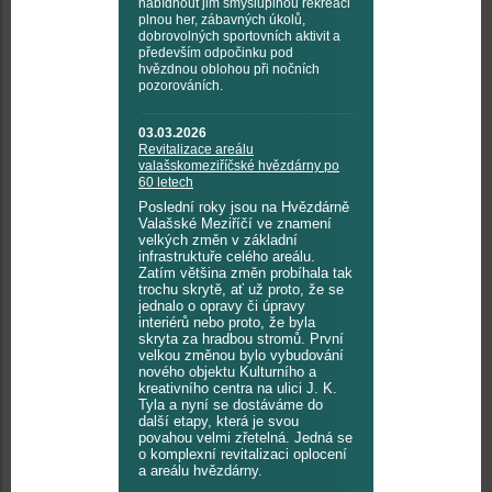
nabídnout jim smysluplnou rekreaci
plnou her, zábavných úkolů,
dobrovolných sportovních aktivit a
především odpočinku pod
hvězdnou oblohou při nočních
pozorováních.
03.03.2026
Revitalizace areálu
valašskomeziříčské hvězdárny po
60 letech
Poslední roky jsou na Hvězdárně
Valašské Meziříčí ve znamení
velkých změn v základní
infrastruktuře celého areálu.
Zatím většina změn probíhala tak
trochu skrytě, ať už proto, že se
jednalo o opravy či úpravy
interiérů nebo proto, že byla
skryta za hradbou stromů. První
velkou změnou bylo vybudování
nového objektu Kulturního a
kreativního centra na ulici J. K.
Tyla a nyní se dostáváme do
další etapy, která je svou
povahou velmi zřetelná. Jedná se
o komplexní revitalizaci oplocení
a areálu hvězdárny.