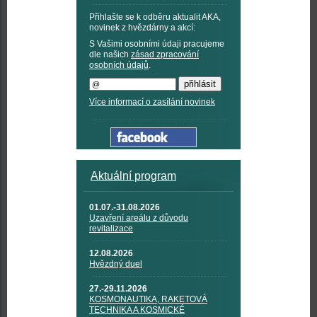
Přihlašte se k odběru aktualit AKA,
novinek z hvězdárny a akcí:
S Vašimi osobními údaji pracujeme
dle našich
zásad zpracování
osobních údajů
.
Více informací o zasílání novinek
Aktuální program
01.07.-31.08.2026
Uzavření areálu z důvodu
revitalizace
12.08.2026
Hvězdný duel
27.-29.11.2026
KOSMONAUTIKA, RAKETOVÁ
TECHNIKA A KOSMICKÉ