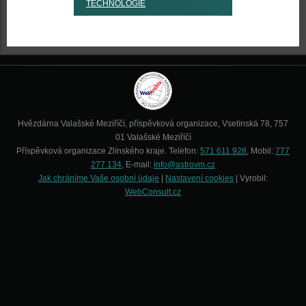
TECHNOLOGIE
Hvězdárna Valašské Meziříčí, příspěvková organizace, Vsetínská 78, 757
01 Valašské Meziříčí
Příspěvková organizace Zlínského kraje. Telefon:
571 611 928
, Mobil:
777
277 134
, E-mail:
info@astrovm.cz
Jak chráníme Vaše osobní údaje
|
Nastavení cookies
| Vyrobil:
WebConsult.cz