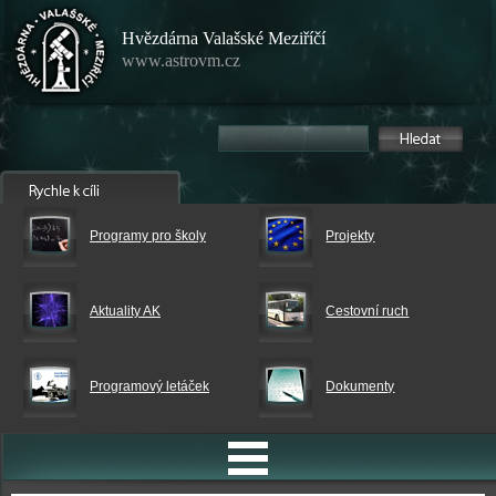
Hvězdárna Valašské Meziříčí
www.astrovm.cz
Programy pro školy
Projekty
Aktuality AK
Cestovní ruch
Programový letáček
Dokumenty