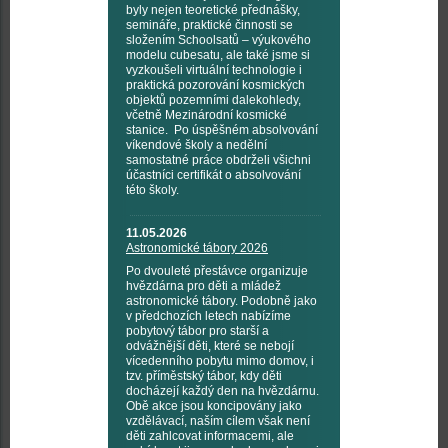
byly nejen teoretické přednášky,
semináře, praktické činnosti se
složením Schoolsatů – výukového
modelu cubesatu, ale také jsme si
vyzkoušeli virtuální technologie i
praktická pozorování kosmických
objektů pozemními dalekohledy,
včetně Mezinárodní kosmické
stanice. Po úspěšném absolvování
víkendové školy a nedělní
samostatné práce obdrželi všichni
účastníci certifikát o absolvování
této školy.
11.05.2026
Astronomické tábory 2026
Po dvouleté přestávce organizuje
hvězdárna pro děti a mládež
astronomické tábory. Podobně jako
v předchozích letech nabízíme
pobytový tábor pro starší a
odvážnější děti, které se nebojí
vícedenního pobytu mimo domov, i
tzv. příměstský tábor, kdy děti
docházejí každý den na hvězdárnu.
Obě akce jsou koncipovány jako
vzdělávací, naším cílem však není
děti zahlcovat informacemi, ale