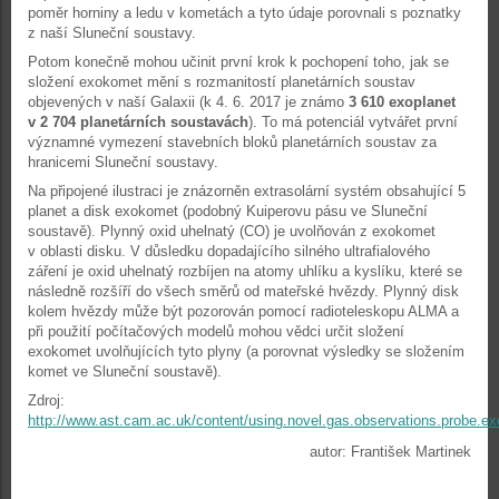
poměr horniny a ledu v kometách a tyto údaje porovnali s poznatky
z naší Sluneční soustavy.
Potom konečně mohou učinit první krok k pochopení toho, jak se
složení exokomet mění s rozmanitostí planetárních soustav
objevených v naší Galaxii (k 4. 6. 2017 je známo
3 610 exoplanet
v 2 704 planetárních soustavách
). To má potenciál vytvářet první
významné vymezení stavebních bloků planetárních soustav za
hranicemi Sluneční soustavy.
Na připojené ilustraci je znázorněn extrasolární systém obsahující 5
planet a disk exokomet (podobný Kuiperovu pásu ve Sluneční
soustavě). Plynný oxid uhelnatý (CO) je uvolňován z exokomet
v oblasti disku. V důsledku dopadajícího silného ultrafialového
záření je oxid uhelnatý rozbíjen na atomy uhlíku a kyslíku, které se
následně rozšíří do všech směrů od mateřské hvězdy. Plynný disk
kolem hvězdy může být pozorován pomocí radioteleskopu ALMA a
při použití počítačových modelů mohou vědci určit složení
exokomet uvolňujících tyto plyny (a porovnat výsledky se složením
komet ve Sluneční soustavě).
Zdroj:
http://www.ast.cam.ac.uk/content/using.novel.gas.observations.probe.e
autor: František Martinek