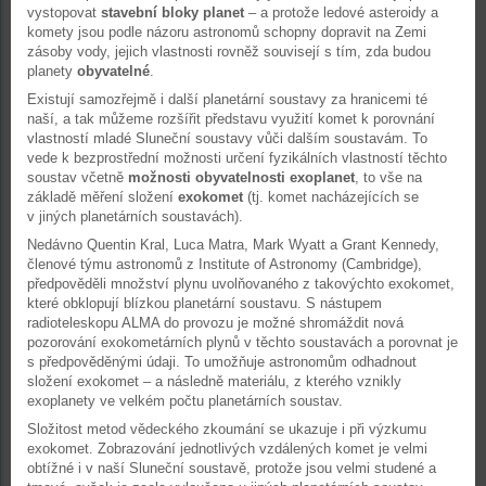
vystopovat
stavební bloky planet
– a protože ledové asteroidy a
komety jsou podle názoru astronomů schopny dopravit na Zemi
zásoby vody, jejich vlastnosti rovněž souvisejí s tím, zda budou
planety
obyvatelné
.
Existují samozřejmě i další planetární soustavy za hranicemi té
naší, a tak můžeme rozšířit představu využití komet k porovnání
vlastností mladé Sluneční soustavy vůči dalším soustavám. To
vede k bezprostřední možnosti určení fyzikálních vlastností těchto
soustav včetně
možnosti obyvatelnosti exoplanet
, to vše na
základě měření složení
exokomet
(tj. komet nacházejících se
v jiných planetárních soustavách).
Nedávno Quentin Kral, Luca Matra, Mark Wyatt a Grant Kennedy,
členové týmu astronomů z Institute of Astronomy (Cambridge),
předpověděli množství plynu uvolňovaného z takovýchto exokomet,
které obklopují blízkou planetární soustavu. S nástupem
radioteleskopu ALMA do provozu je možné shromáždit nová
pozorování exokometárních plynů v těchto soustavách a porovnat je
s předpověděnými údaji. To umožňuje astronomům odhadnout
složení exokomet – a následně materiálu, z kterého vznikly
exoplanety ve velkém počtu planetárních soustav.
Složitost metod vědeckého zkoumání se ukazuje i při výzkumu
exokomet. Zobrazování jednotlivých vzdálených komet je velmi
obtížné i v naší Sluneční soustavě, protože jsou velmi studené a