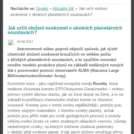
Nacházíte se:
Úvodní
»
Aktuality AK
»
Jak určit složení
exokomet v okolních planetárních soustavách?
Jak určit složení exokomet v okolních planetárních
soustavách?
04.06.2017
Astronomové vůbec poprvé objevili způsob, jak zjistit
chemické složení exokomet kroužících ve velkém počtu
v blízkých planetárních soustavách, a to využitím srovnání
nového modelu produkce plynů na základě nedávných nových
dat z pozorování pomocí observatoře ALMA (Atacama Large
Millimeter/submillimeter Array).
Kosmické mise – jako například evropská sonda
Rosetta
, která
nedávno zkoumala kometu 67P/Churyumov-Gerasimenko – mohou
pomoci vyřešit dávnou otázku, jak se život dostal na Zemi, a to na
základě kvantifikace chemického složení komet ve Sluneční
soustavě. Komety jsou v tomto směru nejdůležitější, protože jsou
tvořeny stejným materiálem, z kterého vznikly planety; avšak
protože jsou příliš malé pro vznik geologických procesů a strávily
většinu svého života ve velmi studených oblastech vesmíru, zůstaly
nedotčenými vzorky, na kterých můžeme studovat podmínky
v období před vznikem planet. A tak jejich složení umožňuje přímo