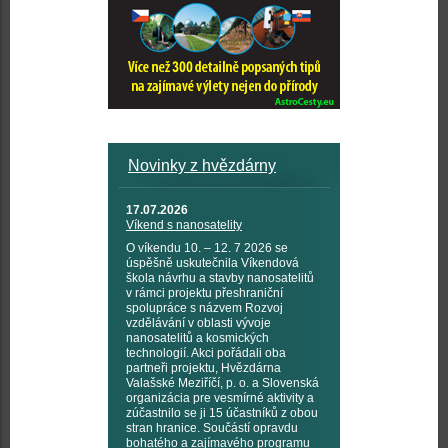
Novinky z hvězdárny
17.07.2026
Víkend s nanosatelity
O víkendu 10. – 12. 7 2026 se
úspěšně uskutečnila Víkendová
škola návrhu a stavby nanosatelitů
v rámci projektu přeshraniční
spolupráce s názvem Rozvoj
vzdělávání v oblasti vývoje
nanosatelitů a kosmických
technologií. Akci pořádali oba
partneři projektu, Hvězdárna
Valašské Meziříčí, p. o. a Slovenská
organizácia pre vesmírné aktivity a
zúčastnilo se ji 15 účastníků z obou
stran hranice. Součástí opravdu
bohatého a zajímavého programu