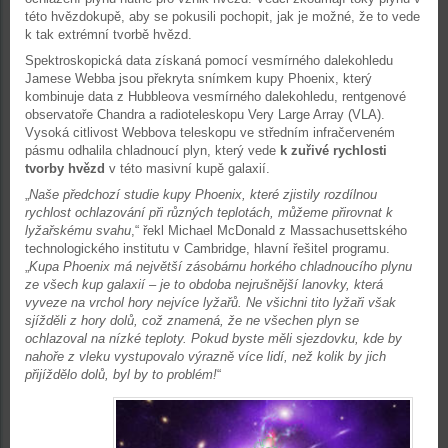
této hvězdokupě, aby se pokusili pochopit, jak je možné, že to vede
k tak extrémní tvorbě hvězd.
Spektroskopická data získaná pomocí vesmírného dalekohledu
Jamese Webba jsou překryta snímkem kupy Phoenix, který
kombinuje data z Hubbleova vesmírného dalekohledu, rentgenové
observatoře Chandra a radioteleskopu Very Large Array (VLA).
Vysoká citlivost Webbova teleskopu ve středním infračerveném
pásmu odhalila chladnoucí plyn, který vede
k zuřivé rychlosti
tvorby hvězd
v této masivní kupě galaxií.
„
Naše předchozí studie kupy Phoenix, které zjistily rozdílnou
rychlost ochlazování při různých teplotách, můžeme přirovnat k
lyžařskému svahu
,“ řekl Michael McDonald z Massachusettského
technologického institutu v Cambridge, hlavní řešitel programu.
„
Kupa Phoenix má největší zásobárnu horkého chladnoucího plynu
ze všech kup galaxií – je to obdoba nejrušnější lanovky, která
vyveze na vrchol hory nejvíce lyžařů. Ne všichni tito lyžaři však
sjížděli z hory dolů, což znamená, že ne všechen plyn se
ochlazoval na nízké teploty. Pokud byste měli sjezdovku, kde by
nahoře z vleku vystupovalo výrazně více lidí, než kolik by jich
přijíždělo dolů, byl by to problém!
“