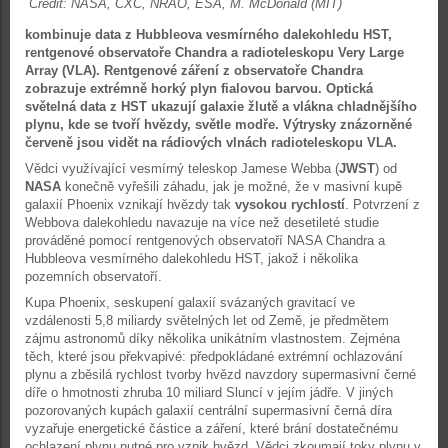
Credit: NASA, CXC, NRAO, ESA, M. McDonald (MIT)
kombinuje data z Hubbleova vesmírného dalekohledu HST,
rentgenové observatoře Chandra a radioteleskopu Very Large
Array (VLA). Rentgenové záření z observatoře Chandra
zobrazuje extrémně horký plyn fialovou barvou. Optická
světelná data z HST ukazují galaxie žlutě a vlákna chladnějšího
plynu, kde se tvoří hvězdy, světle modře. Výtrysky znázorněné
červeně jsou vidět na rádiových vlnách radioteleskopu VLA.
Vědci využívající vesmírný teleskop Jamese Webba (
JWST
) od
NASA
konečně vyřešili záhadu, jak je možné, že v masivní kupě
galaxií Phoenix vznikají hvězdy tak
vysokou rychlostí
. Potvrzení z
Webbova dalekohledu navazuje na více než desetileté studie
prováděné pomocí rentgenových observatoří NASA Chandra a
Hubbleova vesmírného dalekohledu HST, jakož i několika
pozemních observatoří.
Kupa Phoenix, seskupení galaxií svázaných gravitací ve
vzdálenosti 5,8 miliardy světelných let od Země, je předmětem
zájmu astronomů díky několika unikátním vlastnostem. Zejména
těch, které jsou překvapivé: předpokládané extrémní ochlazování
plynu a zběsilá rychlost tvorby hvězd navzdory supermasivní černé
díře o hmotnosti zhruba 10 miliard Sluncí v jejím jádře. V jiných
pozorovaných kupách galaxií centrální supermasivní černá díra
vyzařuje energetické částice a záření, které brání dostatečnému
ochlazení plynu nutné pro vznik hvězd. Vědci zkoumají toky plynu v