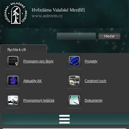
Hvězdárna Valašské Meziříčí
www.astrovm.cz
Programy pro školy
Projekty
Aktuality AK
Cestovní ruch
Programový letáček
Dokumenty