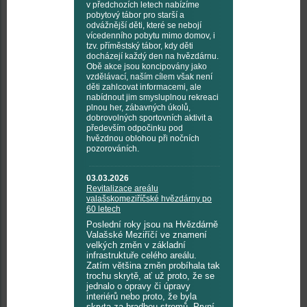
v předchozích letech nabízíme
pobytový tábor pro starší a
odvážnější děti, které se nebojí
vícedenního pobytu mimo domov, i
tzv. příměstský tábor, kdy děti
docházejí každý den na hvězdárnu.
Obě akce jsou koncipovány jako
vzdělávací, naším cílem však není
děti zahlcovat informacemi, ale
nabídnout jim smysluplnou rekreaci
plnou her, zábavných úkolů,
dobrovolných sportovních aktivit a
především odpočinku pod
hvězdnou oblohou při nočních
pozorováních.
03.03.2026
Revitalizace areálu
valašskomeziříčské hvězdárny po
60 letech
Poslední roky jsou na Hvězdárně
Valašské Meziříčí ve znamení
velkých změn v základní
infrastruktuře celého areálu.
Zatím většina změn probíhala tak
trochu skrytě, ať už proto, že se
jednalo o opravy či úpravy
interiérů nebo proto, že byla
skryta za hradbou stromů. První