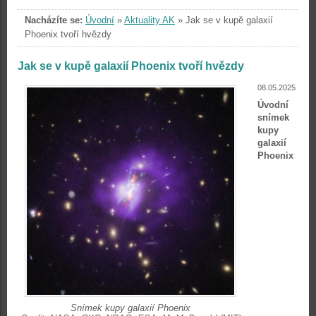
Nacházíte se:
Úvodní
»
Aktuality AK
»
Jak se v kupě galaxií
Phoenix tvoří hvězdy
Jak se v kupě galaxií Phoenix tvoří hvězdy
08.05.2025
Úvodní
snímek
kupy
galaxií
Phoenix
Snímek kupy galaxií Phoenix