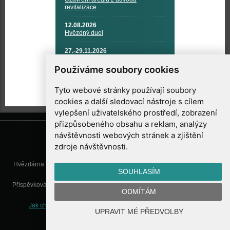
revitalizace
12.08.2026
Hvězdný duel
27.-29.11.2026
KOSMONAUTIKA, RAKETOVÁ
TECHNIKA A KOSMICKÉ
Používáme soubory cookies
TECHNOLOGIE
Tyto webové stránky používají soubory
cookies a další sledovací nástroje s cílem
vylepšení uživatelského prostředí, zobrazení
přizpůsobeného obsahu a reklam, analýzy
návštěvnosti webových stránek a zjištění
zdroje návštěvnosti.
Hvězdárna Valašské Meziříčí, příspěvková organizace, Vsetínská 78, 757
SOUHLASÍM
01 Valašské Meziříčí
Příspěvková organizace Zlínského kraje. Telefon:
571 611 928
, Mobil:
777
ODMÍTÁM
277 134
, E-mail:
info@astrovm.cz
Jak chráníme Vaše osobní údaje
|
Nastavení cookies
| Vyrobil:
UPRAVIT MÉ PŘEDVOLBY
WebConsult.cz