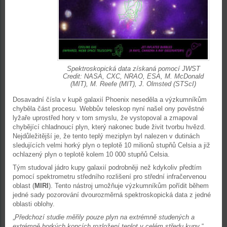
Spektroskopická data získaná pomocí JWST
Credit: NASA, CXC, NRAO, ESA, M. McDonald
(MIT), M. Reefe (MIT), J. Olmsted (STScI)
Dosavadní čísla v kupě galaxií Phoenix neseděla a výzkumníkům
chyběla část procesu. Webbův teleskop nyní našel ony pověstné
lyžaře uprostřed hory v tom smyslu, že vystopoval a zmapoval
chybějící chladnoucí plyn, který nakonec bude živit tvorbu hvězd.
Nejdůležitější je, že tento teplý meziplyn byl nalezen v dutinách
sledujících velmi horký plyn o teplotě 10 milionů stupňů Celsia a již
ochlazený plyn o teplotě kolem 10 000 stupňů Celsia.
Tým studoval jádro kupy galaxií podrobněji než kdykoliv předtím
pomocí spektrometru středního rozlišení pro střední infračervenou
oblast (
MIRI
). Tento nástroj umožňuje výzkumníkům pořídit během
jedné sady pozorování dvourozměrná spektroskopická data z jedné
oblasti oblohy.
„
Předchozí studie měřily pouze plyn na extrémně studených a
extrémně horkých koncích rozložení teplot v celém středu kupy
,“