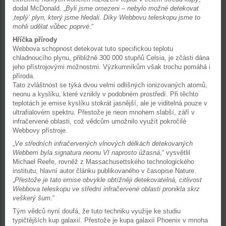
dodal McDonald. „
Byli jsme omezeni – nebylo možné detekovat
‚teplý‘ plyn, který jsme hledali. Díky Webbovu teleskopu jsme to
mohli udělat vůbec poprvé
.“
Hříčka přírody
Webbova schopnost detekovat tuto specifickou teplotu
chladnoucího plynu, přibližně 300 000 stupňů Celsia, je zčásti dána
jeho přístrojovými možnostmi. Výzkumníkům však trochu pomáhá i
příroda.
Tato zvláštnost se týká dvou velmi odlišných ionizovaných atomů,
neonu a kyslíku, které vznikly v podobném prostředí. Při těchto
teplotách je emise kyslíku stokrát jasnější, ale je viditelná pouze v
ultrafialovém spektru. Přestože je neon mnohem slabší, září v
infračervené oblasti, což vědcům umožnilo využít pokročilé
Webbovy přístroje.
„
Ve středních infračervených vlnových délkách detekovaných
Webbem byla signatura neonu VI naprosto úžasná
,“ vysvětlil
Michael Reefe, rovněž z Massachusettského technologického
institutu, hlavní autor článku publikovaného v časopise Nature.
„
Přestože je tato emise obvykle obtížněji detekovatelná, citlivost
Webbova teleskopu ve střední infračervené oblasti pronikla skrz
veškerý šum
.“
Tým vědců nyní doufá, že tuto techniku využije ke studiu
typičtějších kup galaxií. Přestože je kupa galaxií Phoenix v mnoha