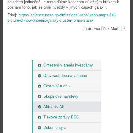
ohledech jedinečná, je tento důkaz konceptu důležitým krokem k
poznání toho, jak se tvoří hvězdy v jiných kupách galaxií.
Zdroj:
https://science.nasa.gov/missions/webb/webb-maps-full-
picture-of-how-phoenix-galaxy-cluster-forms-stars/
autor: František Martinek
Omezení v areálu hvězdárny
Otevírací doba a vstupné
Cestovní ruch »
Skupinové návštěvy
Aktuality AK
Tiskové zprávy ESO
Dokumenty »