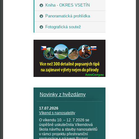
Kniha - OKRES VSETÍN
Panoramatická prohlídka
Fotografická soutež
Novinky z hvězdárny
17.07.2026
Víkend s nanosatelity
O víkendu 10. – 12. 7 2026 se
úspěšně uskutečnila Víkendová
škola návrhu a stavby nanosatelitů
v rámci projektu přeshraniční
spolupráce s názvem Rozvoj