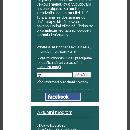
velkou změnou bylo vybudování
nového objektu Kulturního a
kreativního centra na ulici J. K.
Tyla a nyní se dostáváme do
další etapy, která je svou
povahou velmi zřetelná. Jedná se
o komplexní revitalizaci oplocení
a areálu hvězdárny.
Přihlašte se k odběru aktualit AKA,
novinek z hvězdárny a akcí:
S Vašimi osobními údaji pracujeme
dle našich
zásad zpracování
osobních údajů
.
Více informací o zasílání novinek
Aktuální program
01.07.-31.08.2026
Uzavření areálu z důvodu