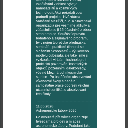
vzdělávání v oblasti vývoje
nanosatelitů a kosmických
technologií. Akci pořádali oba
partneři projektu, Hvězdárna
Valašské Meziříčí, p. o. a Slovenská
organizácia pre vesmírné aktivity a
zúčastnilo se ji 15 účastníků z obou
stran hranice. Součástí opravdu
bohatého a zajímavého programu
byly nejen teoretické přednášky,
semináře, praktické činnosti se
složením Schoolsatů – výukového
modelu cubesatu, ale také jsme si
vyzkoušeli virtuální technologie i
praktická pozorování kosmických
objektů pozemními dalekohledy,
včetně Mezinárodní kosmické
stanice. Po úspěšném absolvování
víkendové školy a nedělní
samostatné práce obdrželi všichni
účastníci certifikát o absolvování
této školy.
11.05.2026
Astronomické tábory 2026
Po dvouleté přestávce organizuje
hvězdárna pro děti a mládež
astronomické tábory. Podobně jako