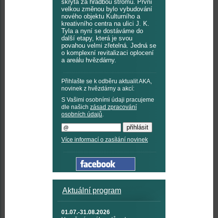
skryta za hradbou stromů. První
velkou změnou bylo vybudování
nového objektu Kulturního a
kreativního centra na ulici J. K.
Tyla a nyní se dostáváme do
další etapy, která je svou
povahou velmi zřetelná. Jedná se
o komplexní revitalizaci oplocení
a areálu hvězdárny.
Přihlašte se k odběru aktualit AKA,
novinek z hvězdárny a akcí:
S Vašimi osobními údaji pracujeme
dle našich
zásad zpracování
osobních údajů
.
Více informací o zasílání novinek
Aktuální program
01.07.-31.08.2026