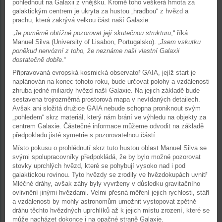
pohlédnout na Galaxii z vnějšku. Kromě toho veškerá hmota za
galaktickým centrem je ukryta za hustou „hradbou“ z hvězd a
prachu, která zakrývá velkou část naší Galaxie.
„
Je poměrně obtížné pozorovat její skutečnou strukturu
,“ říká
Manuel Silva (University of Lisabon, Portugalsko). „
Jsem vskutku
poněkud nervózní z toho, že neznáme naši vlastní Galaxii
dostatečně dobře
.“
Připravovaná evropská kosmická observatoř GAIA, jejíž start je
naplánován na konec tohoto roku, bude určovat polohy a vzdálenosti
zhruba jedné miliardy hvězd naší Galaxie. Na jejich základě bude
sestavena trojrozměrná prostorová mapa v nevídaných detailech.
Avšak ani složitá družice GAIA nebude schopna proniknout svým
„pohledem“ skrz materiál, který nám brání ve výhledu na objekty za
centrem Galaxie. Částečné informace můžeme odvodit na základě
předpokladu jisté symetrie s pozorovatelnou částí.
Místo pokusu o prohlédnutí skrz tuto hustou oblast Manuel Silva se
svými spolupracovníky předpokládá, že by bylo možné pozorovat
stovky uprchlých hvězd, které se pohybují vysoko nad i pod
galaktickou rovinou. Tyto hvězdy se zrodily ve hvězdokupách uvnitř
Mléčné dráhy, avšak záhy byly vyvrženy v důsledku gravitačního
ovlivnění jinými hvězdami. Velmi přesná měření jejich rychlosti, stáří
a vzdálenosti by mohly astronomům umožnit vystopovat zpětně
dráhu těchto hvězdných uprchlíků až k jejich místu zrození, které se
může nacházet dokonce i na opačné straně Galaxie.