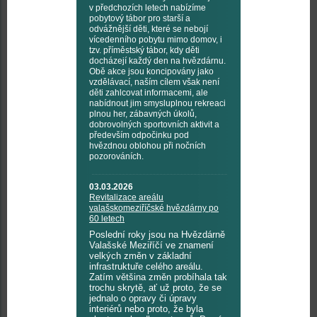
v předchozích letech nabízíme
pobytový tábor pro starší a
odvážnější děti, které se nebojí
vícedenního pobytu mimo domov, i
tzv. příměstský tábor, kdy děti
docházejí každý den na hvězdárnu.
Obě akce jsou koncipovány jako
vzdělávací, naším cílem však není
děti zahlcovat informacemi, ale
nabídnout jim smysluplnou rekreaci
plnou her, zábavných úkolů,
dobrovolných sportovních aktivit a
především odpočinku pod
hvězdnou oblohou při nočních
pozorováních.
03.03.2026
Revitalizace areálu
valašskomeziříčské hvězdárny po
60 letech
Poslední roky jsou na Hvězdárně
Valašské Meziříčí ve znamení
velkých změn v základní
infrastruktuře celého areálu.
Zatím většina změn probíhala tak
trochu skrytě, ať už proto, že se
jednalo o opravy či úpravy
interiérů nebo proto, že byla