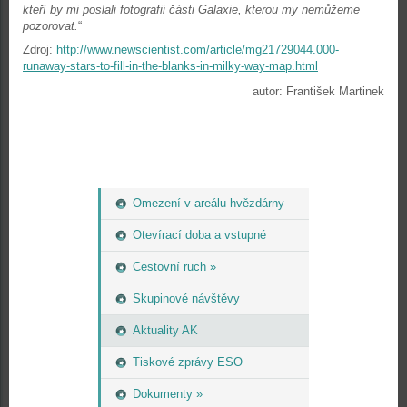
kteří by mi poslali fotografii části Galaxie, kterou my nemůžeme
pozorovat.
“
Zdroj:
http://www.newscientist.com/article/mg21729044.000-
runaway-stars-to-fill-in-the-blanks-in-milky-way-map.html
autor: František Martinek
Omezení v areálu hvězdárny
Otevírací doba a vstupné
Cestovní ruch »
Skupinové návštěvy
Aktuality AK
Tiskové zprávy ESO
Dokumenty »