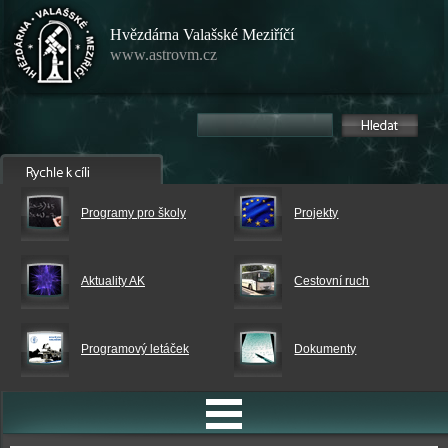
Hvězdárna Valašské Meziříčí
www.astrovm.cz
Programy pro školy
Projekty
Aktuality AK
Cestovní ruch
Programový letáček
Dokumenty