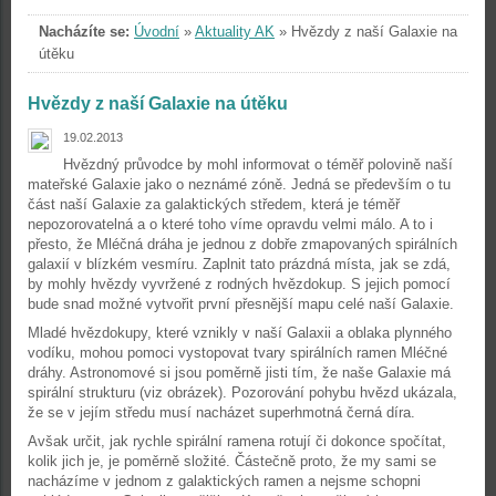
Nacházíte se:
Úvodní
»
Aktuality AK
»
Hvězdy z naší Galaxie na
útěku
Hvězdy z naší Galaxie na útěku
19.02.2013
Hvězdný průvodce by mohl informovat o téměř polovině naší
mateřské Galaxie jako o neznámé zóně. Jedná se především o tu
část naší Galaxie za galaktických středem, která je téměř
nepozorovatelná a o které toho víme opravdu velmi málo. A to i
přesto, že Mléčná dráha je jednou z dobře zmapovaných spirálních
galaxií v blízkém vesmíru. Zaplnit tato prázdná místa, jak se zdá,
by mohly hvězdy vyvržené z rodných hvězdokup. S jejich pomocí
bude snad možné vytvořit první přesnější mapu celé naší Galaxie.
Mladé hvězdokupy, které vznikly v naší Galaxii a oblaka plynného
vodíku, mohou pomoci vystopovat tvary spirálních ramen Mléčné
dráhy. Astronomové si jsou poměrně jisti tím, že naše Galaxie má
spirální strukturu (viz obrázek). Pozorování pohybu hvězd ukázala,
že se v jejím středu musí nacházet superhmotná černá díra.
Avšak určit, jak rychle spirální ramena rotují či dokonce spočítat,
kolik jich je, je poměrně složité. Částečně proto, že my sami se
nacházíme v jednom z galaktických ramen a nejsme schopni