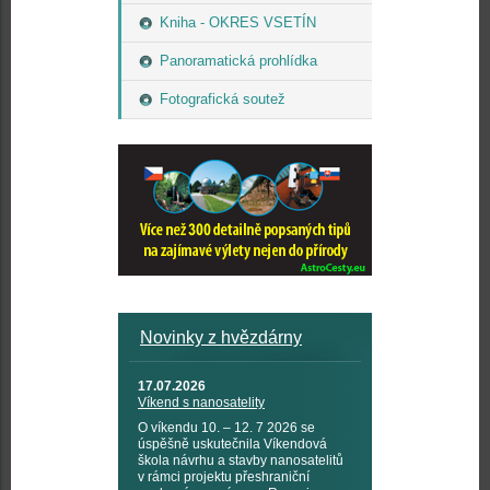
Kniha - OKRES VSETÍN
Panoramatická prohlídka
Fotografická soutež
Novinky z hvězdárny
17.07.2026
Víkend s nanosatelity
O víkendu 10. – 12. 7 2026 se
úspěšně uskutečnila Víkendová
škola návrhu a stavby nanosatelitů
v rámci projektu přeshraniční