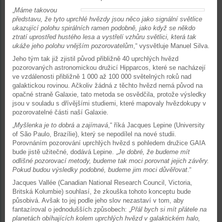
„
Máme takovou
představu, že tyto uprchlé hvězdy jsou něco jako signální světlice
ukazující polohu spirálních ramen podobně, jako když se někdo
ztratí uprostřed hustého lesa a vystřelí vzhůru světlici, která tak
ukáže jeho polohu vnějším pozorovatelům
,“ vysvětluje Manuel Silva.
Jeho tým tak již zjistil původ přibližně 40 uprchlých hvězd
pozorovaných astronomickou družicí Hipparcos, které se nacházejí
ve vzdálenosti přibližně 1 000 až 100 000 světelných roků nad
galaktickou rovinou. Ačkoliv žádná z těchto hvězd nemá původ na
opačné straně Galaxie, tato metoda se osvědčila, protože výsledky
jsou v souladu s dřívějšími studiemi, které mapovaly hvězdokupy v
pozorovatelné části naší Galaxie.
„
Myšlenka je to dobrá a zajímavá
,“ říká Jacques Lepine (University
of São Paulo, Brazílie), který se nepodílel na nové studii.
Porovnáním pozorování uprchlých hvězd s pohledem družice GAIA
bude jistě užitečné, dodává Lepine. „
Je dobré, že budeme mít
odlišné pozorovací metody, budeme tak moci porovnat jejich závěry.
Pokud budou výsledky podobné, budeme jim moci důvěřovat
.“
Jacques Vallée (Canadian National Research Council, Victoria,
Britská Kolumbie) souhlasí, že zkouška tohoto konceptu bude
působivá. Avšak to jej podle jeho slov nezastaví v tom, aby
fantazíroval o jednodušších způsobech: „
Přál bych si mít přátele na
planetách obíhajících kolem uprchlých hvězd v galaktickém halo,