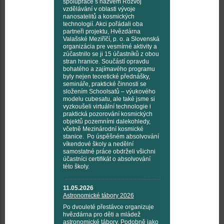
spolupráce s názvem Rozvoj
vzdělávání v oblasti vývoje
nanosatelitů a kosmických
technologií. Akci pořádali oba
partneři projektu, Hvězdárna
Valašské Meziříčí, p. o. a Slovenská
organizácia pre vesmírné aktivity a
zúčastnilo se ji 15 účastníků z obou
stran hranice. Součástí opravdu
bohatého a zajímavého programu
byly nejen teoretické přednášky,
semináře, praktické činnosti se
složením Schoolsatů – výukového
modelu cubesatu, ale také jsme si
vyzkoušeli virtuální technologie i
praktická pozorování kosmických
objektů pozemními dalekohledy,
včetně Mezinárodní kosmické
stanice. Po úspěšném absolvování
víkendové školy a nedělní
samostatné práce obdrželi všichni
účastníci certifikát o absolvování
této školy.
11.05.2026
Astronomické tábory 2026
Po dvouleté přestávce organizuje
hvězdárna pro děti a mládež
astronomické tábory. Podobně jako