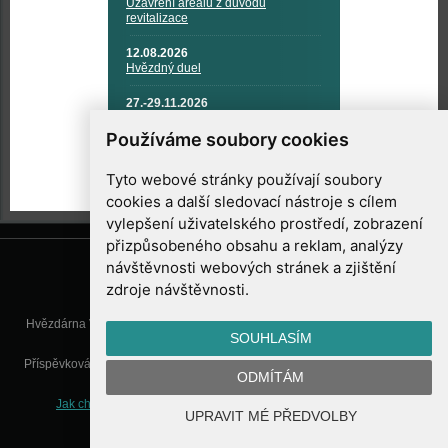
Uzavření areálu z důvodu
revitalizace
12.08.2026
Hvězdný duel
27.-29.11.2026
KOSMONAUTIKA, RAKETOVÁ
TECHNIKA A KOSMICKÉ
Používáme soubory cookies
TECHNOLOGIE
Tyto webové stránky používají soubory
cookies a další sledovací nástroje s cílem
vylepšení uživatelského prostředí, zobrazení
přizpůsobeného obsahu a reklam, analýzy
návštěvnosti webových stránek a zjištění
zdroje návštěvnosti.
Hvězdárna Valašské Meziříčí, příspěvková organizace, Vsetínská 78, 757
SOUHLASÍM
01 Valašské Meziříčí
Příspěvková organizace Zlínského kraje. Telefon:
571 611 928
, Mobil:
777
ODMÍTÁM
277 134
, E-mail:
info@astrovm.cz
Jak chráníme Vaše osobní údaje
|
Nastavení cookies
| Vyrobil:
UPRAVIT MÉ PŘEDVOLBY
WebConsult.cz