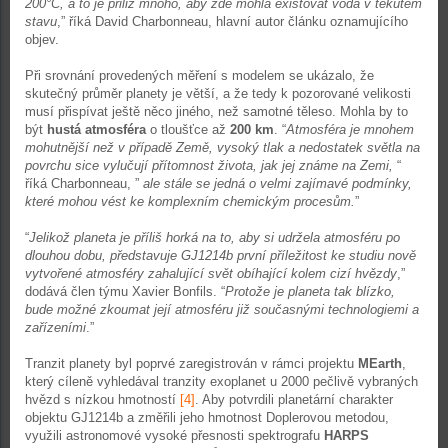
200°C, a to je přiliž mnoho, aby zde mohla existovat voda v tekutém
stavu
,” říká David Charbonneau, hlavní autor článku oznamujícího
objev.
Při srovnání provedených měření s modelem se ukázalo, že
skutečný průměr planety je větší, a že tedy k pozorované velikosti
musí přispívat ještě něco jiného, než samotné těleso. Mohla by to
být
hustá atmosféra
o tloušťce až
200 km
. “
Atmosféra je mnohem
mohutnější než v případě Země, vysoký tlak a nedostatek světla na
povrchu sice vylučují přítomnost života, jak jej známe na Zemi,
“
říká Charbonneau, ”
ale stále se jedná o velmi zajímavé podmínky,
které mohou vést ke komplexním chemickým procesům.
”
“
Jelikož planeta je příliš horká na to, aby si udržela atmosféru po
dlouhou dobu, představuje GJ1214b první příležitost ke studiu nově
vytvořené atmosféry zahalující svět obíhající kolem cizí hvězdy
,”
dodává člen týmu Xavier Bonfils. “
Protože je planeta tak blízko,
bude možné zkoumat její atmosféru již současnými technologiemi a
zařízeními
.”
Tranzit planety byl poprvé zaregistrován v rámci projektu
MEarth
,
který cíleně vyhledával tranzity exoplanet u 2000 pečlivě vybraných
hvězd s nízkou hmotností
[4]
. Aby potvrdili planetární charakter
objektu GJ1214b a změřili jeho hmotnost Doplerovou metodou,
využili astronomové vysoké přesnosti spektrografu
HARPS