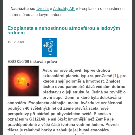
Nacházíte se:
Úvodní
»
Aktuality AK
»
Exoplaneta s nehostinnou
atmosférou a ledovým srdcem
Exoplaneta s nehostinnou atmosférou a ledovým
srdcem
16.12.2009
ESO 050/09 tisková zpráva
Astronomové objevili teprve druhou
extrasolární planetu typu super-Země
[1]
, pro
kterou znají poloměr a hmotnost. Znalost
těchto dvou parametrů dává vědcům dobrou
představu o její struktuře. Jedná se rovněž o
první super-Zemi, u které byla detekována
atmosféra. Exoplaneta obíhající malou hvězdu ve vzdálenosti
pouhých 40 světelných let od Země otevírá zcela nové
perspektivy při pátrání po obyvatelném světě. Planeta s
označením GJ1214b je asi 6krát hmotnější než Země a je
pravděpodobně z větší části tvořena vodním ledem. Povrch
tělesa je relativně horký a zahaluje jej hustá atmosféra