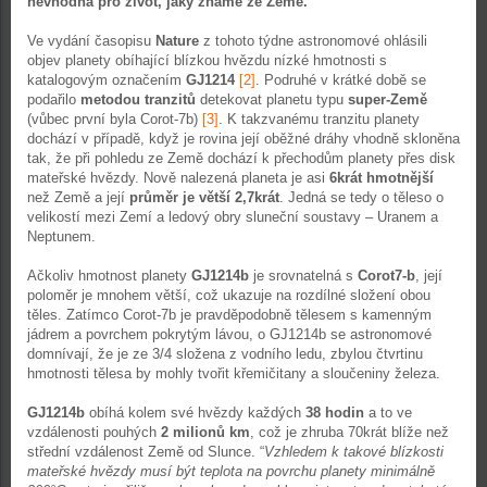
nevhodná pro život, jaký známe ze Země.
Ve vydání časopisu
Nature
z tohoto týdne astronomové ohlásili
objev planety obíhající blízkou hvězdu nízké hmotnosti s
katalogovým označením
GJ1214
[2]
. Podruhé v krátké době se
podařilo
metodou tranzitů
detekovat planetu typu
super-Země
(vůbec první byla Corot-7b)
[3]
. K takzvanému tranzitu planety
dochází v případě, když je rovina její oběžné dráhy vhodně skloněna
tak, že při pohledu ze Země dochází k přechodům planety přes disk
mateřské hvězdy. Nově nalezená planeta je asi
6krát hmotnější
než Země a její
průměr je větší 2,7krát
. Jedná se tedy o těleso o
velikostí mezi Zemí a ledový obry sluneční soustavy – Uranem a
Neptunem.
Ačkoliv hmotnost planety
GJ1214b
je srovnatelná s
Corot7-b
, její
poloměr je mnohem větší, což ukazuje na rozdílné složení obou
těles. Zatímco Corot-7b je pravděpodobně tělesem s kamenným
jádrem a povrchem pokrytým lávou, o GJ1214b se astronomové
domnívají, že je ze 3/4 složena z vodního ledu, zbylou čtvrtinu
hmotnosti tělesa by mohly tvořit křemičitany a sloučeniny železa.
GJ1214b
obíhá kolem své hvězdy každých
38 hodin
a to ve
vzdálenosti pouhých
2 milionů km
, což je zhruba 70krát blíže než
střední vzdálenost Země od Slunce. “
Vzhledem k takové blízkosti
mateřské hvězdy musí být teplota na povrchu planety minimálně