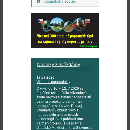
Fotografická soutež
Novinky z hvězdárny
17.07.2026
Víkend s nanosatelity
O víkendu 10. – 12. 7 2026 se
úspěšně uskutečnila Víkendová
škola návrhu a stavby nanosatelitů
v rámci projektu přeshraniční
spolupráce s názvem Rozvoj
vzdělávání v oblasti vývoje
nanosatelitů a kosmických
technologií. Akci pořádali oba
partneři projektu, Hvězdárna
Valašské Meziříčí, p. o. a Slovenská