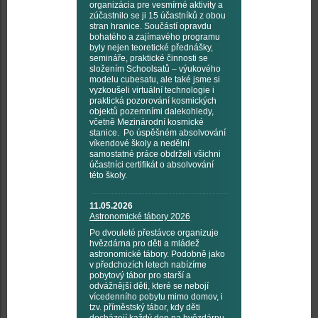
organizácia pre vesmírné aktivity a
zúčastnilo se ji 15 účastníků z obou
stran hranice. Součástí opravdu
bohatého a zajímavého programu
byly nejen teoretické přednášky,
semináře, praktické činnosti se
složením Schoolsatů – výukového
modelu cubesatu, ale také jsme si
vyzkoušeli virtuální technologie i
praktická pozorování kosmických
objektů pozemními dalekohledy,
včetně Mezinárodní kosmické
stanice. Po úspěšném absolvování
víkendové školy a nedělní
samostatné práce obdrželi všichni
účastníci certifikát o absolvování
této školy.
11.05.2026
Astronomické tábory 2026
Po dvouleté přestávce organizuje
hvězdárna pro děti a mládež
astronomické tábory. Podobně jako
v předchozích letech nabízíme
pobytový tábor pro starší a
odvážnější děti, které se nebojí
vícedenního pobytu mimo domov, i
tzv. příměstský tábor, kdy děti