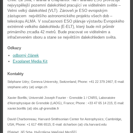
nejvyspělejší pozemní dalekohled pracující ve viditelném světle –
Velmi velký dalekohled (VLT). Zároveň je ESO evropským
zástupcem největšího astronomického projektu všech dob –
teleskopu ALMA. V současnosti ESO plánuje výstavbu Evropského
extrémně velkého dalekohledu (E-ELT), který bude mít průměr
primárního zrcadla 42 metrů. Bude pracovat ve viditelném a
infračerveném oboru a stane se největším dalekohledem světa.
Odkazy
odborný článek
Exoplanet Media Kit
Kontakty
Stéphane Udry; Geneva University, Switzerland; Phone: +41 22 379 2467; E-mail:
stephane.udry (at) unige.ch
Xavier Bonfils; Université Joseph Fourier - Grenoble 1 / CNRS, Laboratoire
d'Astrophysique de Grenoble (LAOG), France; Phone : +33 47 65 14 215; E-mail:
xavier.bonfils (at) obs.ujf-grenoble.fr
David Charbonneau; Harvard-Smithsonian Center for Astrophysics; Cambridge,
USA; Phone: +1 617 496 6515; E-mail: dcharbon (at) cfa.harvard.edu
Překlad: Jiří Srba, Hvězdárna Valašské Meziříčí