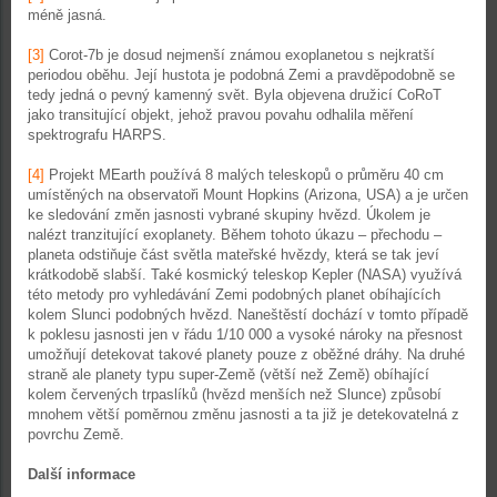
méně jasná.
[3]
Corot-7b je dosud nejmenší známou exoplanetou s nejkratší
periodou oběhu. Její hustota je podobná Zemi a pravděpodobně se
tedy jedná o pevný kamenný svět. Byla objevena družicí CoRoT
jako transitující objekt, jehož pravou povahu odhalila měření
spektrografu HARPS.
[4]
Projekt MEarth používá 8 malých teleskopů o průměru 40 cm
umístěných na observatoři Mount Hopkins (Arizona, USA) a je určen
ke sledování změn jasnosti vybrané skupiny hvězd. Úkolem je
nalézt tranzitující exoplanety. Během tohoto úkazu – přechodu –
planeta odstiňuje část světla mateřské hvězdy, která se tak jeví
krátkodobě slabší. Také kosmický teleskop Kepler (NASA) využívá
této metody pro vyhledávání Zemi podobných planet obíhajících
kolem Slunci podobných hvězd. Naneštěstí dochází v tomto případě
k poklesu jasnosti jen v řádu 1/10 000 a vysoké nároky na přesnost
umožňují detekovat takové planety pouze z oběžné dráhy. Na druhé
straně ale planety typu super-Země (větší než Země) obíhající
kolem červených trpaslíků (hvězd menších než Slunce) způsobí
mnohem větší poměrnou změnu jasnosti a ta již je detekovatelná z
povrchu Země.
Další informace