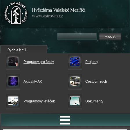
Hvězdárna Valašské Meziříčí
www.astrovm.cz
Programy pro školy
Projekty
Aktuality AK
Cestovní ruch
Programový letáček
Dokumenty