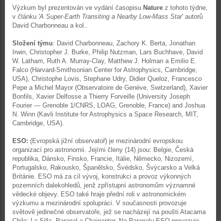
Výzkum byl prezentován ve vydání časopisu
Nature
z tohoto týdne,
v článku
'
A Super-Earth Transiting a Nearby Low-Mass Star
' autorů
David Charbonneau a kol..
Složení týmu
: David Charbonneau, Zachory K. Berta, Jonathan
Irwin, Christopher J. Burke, Philip Nutzman, Lars Buchhave, David
W. Latham, Ruth A. Murray-Clay, Matthew J. Holman a Emilio E.
Falco (Harvard-Smithsonian Center for Astrophysics, Cambridge,
USA), Christophe Lovis, Stephane Udry, Didier Queloz, Francesco
Pepe a Michel Mayor (Observatoire de Genève, Switzerland), Xavier
Bonfils, Xavier Delfosse a Thierry Forveille (University Joseph
Fourier — Grenoble 1/CNRS, LOAG, Grenoble, France) and Joshua
N. Winn (Kavli Institute for Astrophysics a Space Research, MIT,
Cambridge, USA).
ESO:
(Evropská jižní observatoř) je mezinárodní evropskou
organizací pro astronomii. Jejími členy (14) jsou: Belgie, Česká
republika, Dánsko, Finsko, Francie, Itálie, Německo, Nizozemí,
Portugalsko, Rakousko, Španělsko, Švédsko, Švýcarsko a Velká
Británie. ESO má za cíl vývoj, konstrukci a provoz výkonných
pozemních dalekohledů, jenž zpřístupní astronomům významné
vědecké objevy. ESO také hraje přední roli v astronomickém
výzkumu a mezinárodní spolupráci. V současnosti provozuje
světově jedinečné observatoře, jež se nacházejí na poušti Atacama
Chile: La Silla, Paranal a Chajnantor. Na Paranalu ESO provozuje