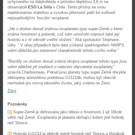
uchyceného na dalekohledu o průměru objektivu 3,6 m na
observatoři
ESO La Silla
v Chile. Tento přístroj se svou
nepřekonanou stabilitou a vysokou přesností patří ke světově
nejúspěšnějším ‘lovcům’ exoplanet.
„
Jde o druhou dosud známou exoplanetu typu super-Země u které
známe hmotnost a poloměr, což nám umožnilo stanovit také její
hustotu a z ní odvodit vnitřní složení
,“ říká spoluautor Stephane
Udry. “
V obou případech byla data získaná spektrografem HARPS
velmi důležitá pro stanovení charakteristik tohoto cizího světa.
”
“
Rozdíly ve složení dosud známé dvojice exoplanet tohoto typu jsou
velmi důležité při snahách o nalezení obyvatelné exoplanety,
”
uzavírá Charbonneau. Pokud jsou planety typu super Země obvykle
obklopeny atmosférou podobnou GJ1214b, mohou být obecně
nevhodné pro rozvoj takového života, jaký známe na Zemi.
Zdroj
Poznámky
[1]
Super-Země je definována jako těleso o hmotnosti 1 až 10krát
větší než Země. Exoplaneta je planeta obíhající kolem jiné hvězdy
než Slunce.
[2]
Hvězda GJ1214 je pětkrát méně hmotná než Slunce a třistakrát