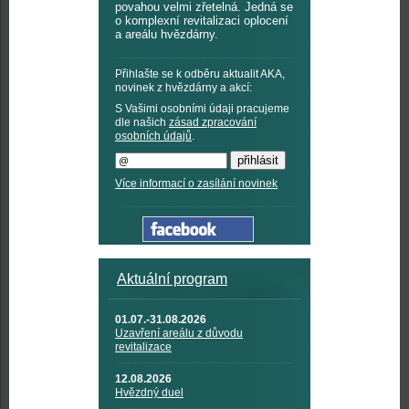
povahou velmi zřetelná. Jedná se
o komplexní revitalizaci oplocení
a areálu hvězdárny.
Přihlašte se k odběru aktualit AKA,
novinek z hvězdárny a akcí:
S Vašimi osobními údaji pracujeme
dle našich
zásad zpracování
osobních údajů
.
Více informací o zasílání novinek
Aktuální program
01.07.-31.08.2026
Uzavření areálu z důvodu
revitalizace
12.08.2026
Hvězdný duel