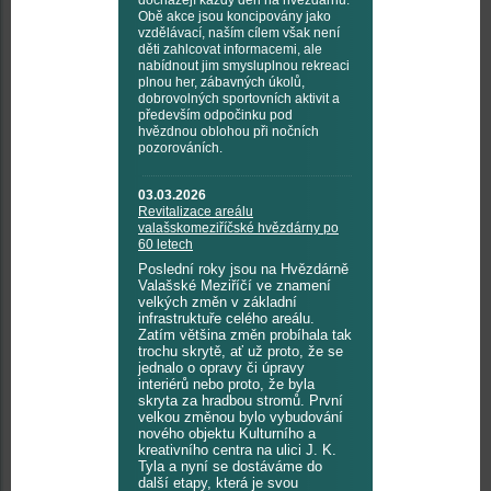
docházejí každý den na hvězdárnu.
Obě akce jsou koncipovány jako
vzdělávací, naším cílem však není
děti zahlcovat informacemi, ale
nabídnout jim smysluplnou rekreaci
plnou her, zábavných úkolů,
dobrovolných sportovních aktivit a
především odpočinku pod
hvězdnou oblohou při nočních
pozorováních.
03.03.2026
Revitalizace areálu
valašskomeziříčské hvězdárny po
60 letech
Poslední roky jsou na Hvězdárně
Valašské Meziříčí ve znamení
velkých změn v základní
infrastruktuře celého areálu.
Zatím většina změn probíhala tak
trochu skrytě, ať už proto, že se
jednalo o opravy či úpravy
interiérů nebo proto, že byla
skryta za hradbou stromů. První
velkou změnou bylo vybudování
nového objektu Kulturního a
kreativního centra na ulici J. K.
Tyla a nyní se dostáváme do
další etapy, která je svou