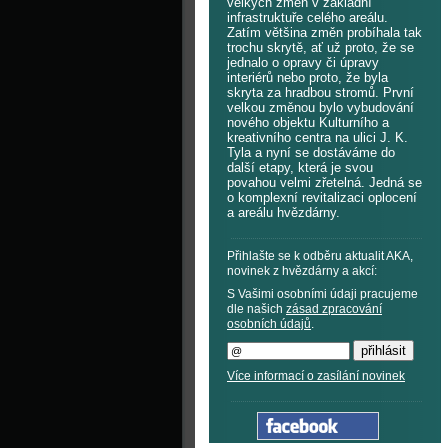
velkých změn v základní
infrastruktuře celého areálu.
Zatím většina změn probíhala tak
trochu skrytě, ať už proto, že se
jednalo o opravy či úpravy
interiérů nebo proto, že byla
skryta za hradbou stromů. První
velkou změnou bylo vybudování
nového objektu Kulturního a
kreativního centra na ulici J. K.
Tyla a nyní se dostáváme do
další etapy, která je svou
povahou velmi zřetelná. Jedná se
o komplexní revitalizaci oplocení
a areálu hvězdárny.
Přihlašte se k odběru aktualit AKA,
novinek z hvězdárny a akcí:
S Vašimi osobními údaji pracujeme
dle našich
zásad zpracování
osobních údajů
.
Více informací o zasílání novinek