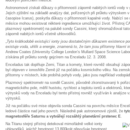
ledovým povrchem měsíce.
Astronomové získali důkazy o přítomnosti záporně nabitých iontů vody v
Jejich zjištění na základě analýzy dat, pořízených při průletu výtryskem v
časopise Icarus), poskytla důkazy o přítomnosti kapalné vody. Nabízí se
měsíce mohou existovat některé ingredience umožňující život. Přístroj 
plazmový spektrometr) na palubě sondy Cassini, který shromažďoval tato d
záporně nabitých iontů včetně uhlovodíků.
„
Tyto krátkodobě existující ionty jsou dostatečným důkazem existence p
existuje voda, uhlík a energie, znamená to, že tam jsou přítomny hlavní i
Andrew Coates (University College London’s Mullard Space Science Labora
získána při průletu sondy gejzírem na Enceladu 12. 3. 2008.
Enceladus tak doplňuje Zemi, Titan a komety, které rovněž obsahují zápor
byl objeven v ionosféře Země již na počátku kosmického věku. Na zemsk
přítomny v místech, kde probíhá pohyb vody, jako jsou například vodopády
Plazmový spektrometr na sondě Cassini, původně zkonstruovaný k pořizo
magnetického pole, měřil hustotu, rychlost a teplotu iontů a elektronů, kte
výtrysků vody na Enceladu byl tento přístroj rovněž využíván k analýze 
výtrysků.
Již na počátku své mise objevila sonda Cassini na povrchu měsíce Encela
ledové částice nad jeho povrch. Následně pak astronomové zjistili, že
tyt
magnetosféře Saturnu a vytvářejí rozsáhlý planetární prstenec E
.
Na Titanu stejný přístroj detekoval mimořádně velké ionty
uhlovodíků, jejichž hmotnost 13 800krát převyšuje hmotnost