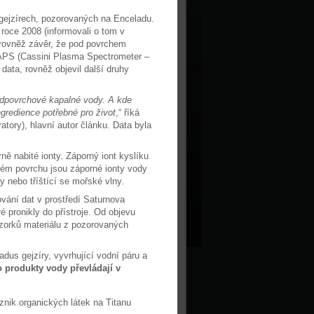
 gejzírech, pozorovaných na Enceladu.
 roce 2008 (informovali o tom v
 rovněž závěr, že pod povrchem
CAPS (Cassini Plasma Spectrometer –
ata, rovněž objevil další druhy
odpovrchové kapalné vody. A kde
ngredience potřebné pro život
,“ říká
tory), hlavní autor článku. Data byla
ně nabité ionty. Záporný iont kyslíku
ém povrchu jsou záporné ionty vody
 nebo tříštící se mořské vlny.
vání dat v prostředí Saturnova
ré pronikly do přístroje. Od objevu
vzorků materiálu z pozorovaných
dus gejzíry, vyvrhující vodní páru a
o produkty vody převládají v