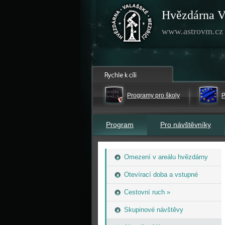
Hvězdárna V
www.astrovm.cz
Programy pro školy
P
Program
Pro návštěvníky
Omezení v areálu hvězdárny
Otevírací doba a vstupné
Cestovní ruch »
Skupinové návštěvy