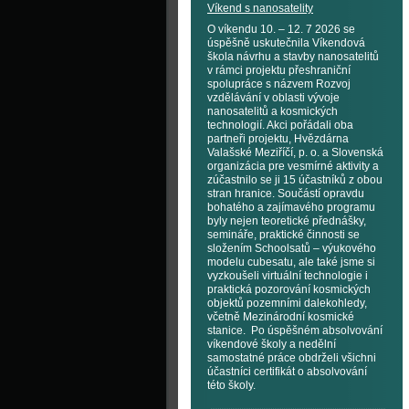
Víkend s nanosatelity
O víkendu 10. – 12. 7 2026 se
úspěšně uskutečnila Víkendová
škola návrhu a stavby nanosatelitů
v rámci projektu přeshraniční
spolupráce s názvem Rozvoj
vzdělávání v oblasti vývoje
nanosatelitů a kosmických
technologií. Akci pořádali oba
partneři projektu, Hvězdárna
Valašské Meziříčí, p. o. a Slovenská
organizácia pre vesmírné aktivity a
zúčastnilo se ji 15 účastníků z obou
stran hranice. Součástí opravdu
bohatého a zajímavého programu
byly nejen teoretické přednášky,
semináře, praktické činnosti se
složením Schoolsatů – výukového
modelu cubesatu, ale také jsme si
vyzkoušeli virtuální technologie i
praktická pozorování kosmických
objektů pozemními dalekohledy,
včetně Mezinárodní kosmické
stanice. Po úspěšném absolvování
víkendové školy a nedělní
samostatné práce obdrželi všichni
účastníci certifikát o absolvování
této školy.