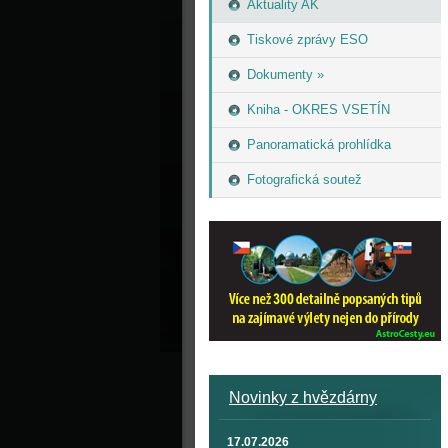
Aktuality AK
Tiskové zprávy ESO
Dokumenty »
Kniha - OKRES VSETÍN
Panoramatická prohlídka
Fotografická soutež
Novinky z hvězdárny
17.07.2026