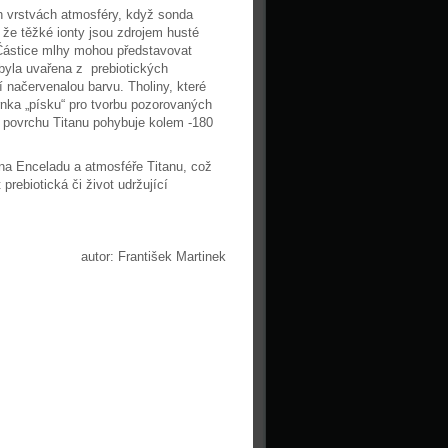
ch vrstvách atmosféry, když sonda
 že těžké ionty jsou zdrojem husté
Částice mlhy mohou představovat
 byla uvařena z prebiotických
í načervenalou barvu. Tholiny, které
rnka „písku“ pro tvorbu pozorovaných
na povrchu Titanu pohybuje kolem -180
 na Enceladu a atmosféře Titanu, což
rebiotická či život udržující
autor: František Martinek