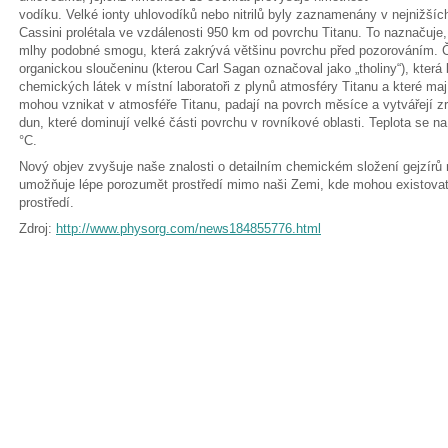
vodíku. Velké ionty uhlovodíků nebo nitrilů byly zaznamenány v nejnižší
Cassini prolétala ve vzdálenosti 950 km od povrchu Titanu. To naznačuje,
mlhy podobné smogu, která zakrývá většinu povrchu před pozorováním. 
organickou sloučeninu (kterou Carl Sagan označoval jako „tholiny“), která
chemických látek v místní laboratoři z plynů atmosféry Titanu a které maj
mohou vznikat v atmosféře Titanu, padají na povrch měsíce a vytvářejí z
dun, které dominují velké části povrchu v rovníkové oblasti. Teplota se 
°C.
Nový objev zvyšuje naše znalosti o detailním chemickém složení gejzírů
umožňuje lépe porozumět prostředí mimo naši Zemi, kde mohou existovat p
prostředí.
Zdroj:
http://www.physorg.com/news184855776.html