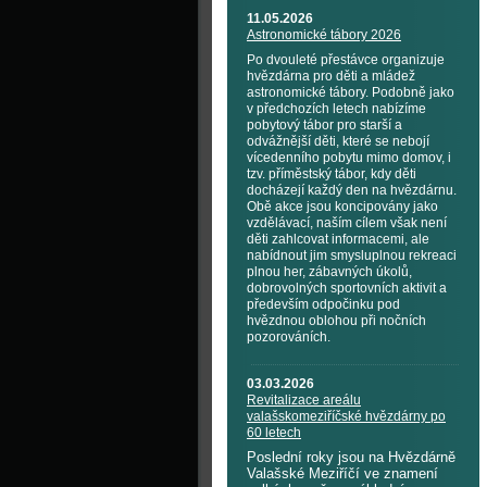
11.05.2026
Astronomické tábory 2026
Po dvouleté přestávce organizuje
hvězdárna pro děti a mládež
astronomické tábory. Podobně jako
v předchozích letech nabízíme
pobytový tábor pro starší a
odvážnější děti, které se nebojí
vícedenního pobytu mimo domov, i
tzv. příměstský tábor, kdy děti
docházejí každý den na hvězdárnu.
Obě akce jsou koncipovány jako
vzdělávací, naším cílem však není
děti zahlcovat informacemi, ale
nabídnout jim smysluplnou rekreaci
plnou her, zábavných úkolů,
dobrovolných sportovních aktivit a
především odpočinku pod
hvězdnou oblohou při nočních
pozorováních.
03.03.2026
Revitalizace areálu
valašskomeziříčské hvězdárny po
60 letech
Poslední roky jsou na Hvězdárně
Valašské Meziříčí ve znamení