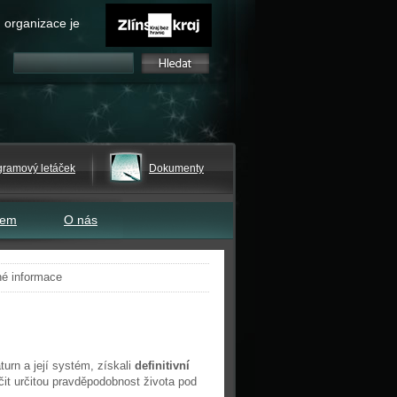
 organizace je
gramový letáček
Dokumenty
tem
O nás
né informace
urn a její systém, získali
definitivní
čit určitou pravděpodobnost života pod