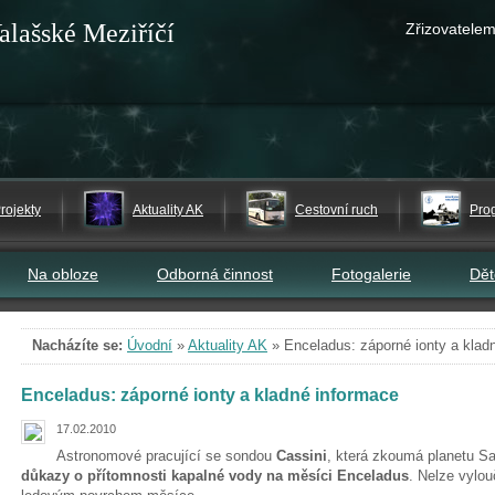
alašské Meziříčí
Zřizovatelem
rojekty
Aktuality AK
Cestovní ruch
Pro
Na obloze
Odborná činnost
Fotogalerie
Dě
Nacházíte se:
Úvodní
»
Aktuality AK
»
Enceladus: záporné ionty a klad
Enceladus: záporné ionty a kladné informace
17.02.2010
Astronomové pracující se sondou
Cassini
, která zkoumá planetu Sat
důkazy o přítomnosti kapalné vody na měsíci Enceladus
. Nelze vylou