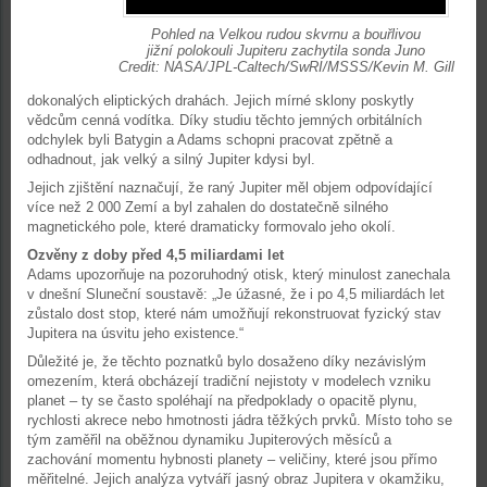
Pohled na Velkou rudou skvrnu a bouřlivou
jižní polokouli Jupiteru zachytila sonda Juno
Credit: NASA/JPL-Caltech/SwRI/MSSS/Kevin M. Gill
dokonalých eliptických drahách. Jejich mírné sklony poskytly
vědcům cenná vodítka. Díky studiu těchto jemných orbitálních
odchylek byli Batygin a Adams schopni pracovat zpětně a
odhadnout, jak velký a silný Jupiter kdysi byl.
Jejich zjištění naznačují, že raný Jupiter měl objem odpovídající
více než 2 000 Zemí a byl zahalen do dostatečně silného
magnetického pole, které dramaticky formovalo jeho okolí.
Ozvěny z doby před 4,5 miliardami let
Adams upozorňuje na pozoruhodný otisk, který minulost zanechala
v dnešní Sluneční soustavě: „Je úžasné, že i po 4,5 miliardách let
zůstalo dost stop, které nám umožňují rekonstruovat fyzický stav
Jupitera na úsvitu jeho existence.“
Důležité je, že těchto poznatků bylo dosaženo díky nezávislým
omezením, která obcházejí tradiční nejistoty v modelech vzniku
planet – ty se často spoléhají na předpoklady o opacitě plynu,
rychlosti akrece nebo hmotnosti jádra těžkých prvků. Místo toho se
tým zaměřil na oběžnou dynamiku Jupiterových měsíců a
zachování momentu hybnosti planety – veličiny, které jsou přímo
měřitelné. Jejich analýza vytváří jasný obraz Jupitera v okamžiku,