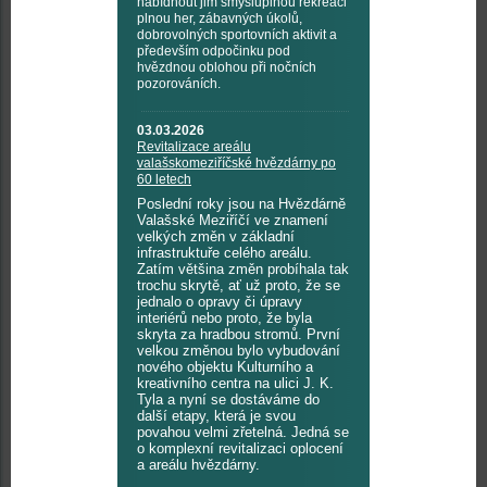
nabídnout jim smysluplnou rekreaci
plnou her, zábavných úkolů,
dobrovolných sportovních aktivit a
především odpočinku pod
hvězdnou oblohou při nočních
pozorováních.
03.03.2026
Revitalizace areálu
valašskomeziříčské hvězdárny po
60 letech
Poslední roky jsou na Hvězdárně
Valašské Meziříčí ve znamení
velkých změn v základní
infrastruktuře celého areálu.
Zatím většina změn probíhala tak
trochu skrytě, ať už proto, že se
jednalo o opravy či úpravy
interiérů nebo proto, že byla
skryta za hradbou stromů. První
velkou změnou bylo vybudování
nového objektu Kulturního a
kreativního centra na ulici J. K.
Tyla a nyní se dostáváme do
další etapy, která je svou
povahou velmi zřetelná. Jedná se
o komplexní revitalizaci oplocení
a areálu hvězdárny.