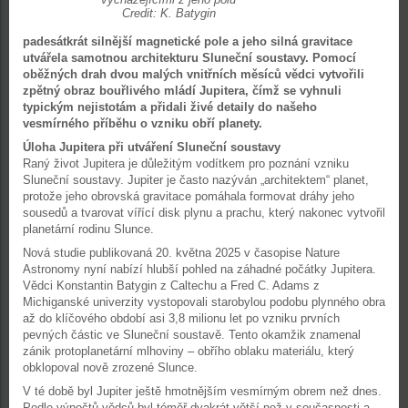
Credit: K. Batygin
padesátkrát silnější magnetické pole a jeho silná gravitace
utvářela samotnou architekturu Sluneční soustavy. Pomocí
oběžných drah dvou malých vnitřních měsíců vědci vytvořili
zpětný obraz bouřlivého mládí Jupitera, čímž se vyhnuli
typickým nejistotám a přidali živé detaily do našeho
vesmírného příběhu o vzniku obří planety.
Úloha Jupitera při utváření Sluneční soustavy
Raný život Jupitera je důležitým vodítkem pro poznání vzniku
Sluneční soustavy. Jupiter je často nazýván „architektem“ planet,
protože jeho obrovská gravitace pomáhala formovat dráhy jeho
sousedů a tvarovat vířící disk plynu a prachu, který nakonec vytvořil
planetární rodinu Slunce.
Nová studie publikovaná 20. května 2025 v časopise Nature
Astronomy nyní nabízí hlubší pohled na záhadné počátky Jupitera.
Vědci Konstantin Batygin z Caltechu a Fred C. Adams z
Michiganské univerzity vystopovali starobylou podobu plynného obra
až do klíčového období asi 3,8 milionu let po vzniku prvních
pevných částic ve Sluneční soustavě. Tento okamžik znamenal
zánik protoplanetární mlhoviny – obřího oblaku materiálu, který
obklopoval nově zrozené Slunce.
V té době byl Jupiter ještě hmotnějším vesmírným obrem než dnes.
Podle výpočtů vědců byl téměř dvakrát větší než v současnosti a