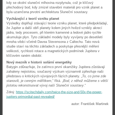
kdy se okolní sluneční mlhovina rozplynula, což je klíčový
přechodový bod, kdy zmizel stavební materiál pro vznik planet a
byla uzamčena prvotní architektura Sluneční soustavy.
Vycházející z teorií vzniku planet
Výsledky doplňují stávající teorie vzniku planet, které předpokládají,
že Jupiter a další obří planety kolem jiných hvězd vznikly akrecí
jádra, tedy procesem, při kterém kamenné a ledové jádro rychle
akumuluje plyn. Tyto základní modely byly vyvíjeny po desetiletí
mnoha vědci včetně Davea Stevensona z Caltechu. Tato nová
studie staví na těchto základech a poskytuje přesnější měření
velikosti, rychlosti rotace a magnetických podmínek Jupitera v
klíčovém raném období.
Nový mezník v historii solární energetiky
Batygin zdůrazňuje, že zatímco první okamžiky Jupitera zůstávají
zahaleny nejistotou, současný výzkum významně zpřesňuje naši
představu o kritických vývojových fázích planety. „
To, co jsme zde
stanovili, je cenným měřítkem
,“ říká. „
Bod, z něhož můžeme s větší
jistotou rekonstruovat vývoj naší Sluneční soustavy
.“
Zdroj:
https://scitechdaily.com/twice-the-size-and-50x-the-power-
jupiters-primordial-past-revealed/
autor: František Martinek