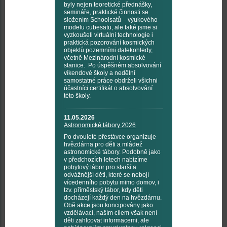
byly nejen teoretické přednášky,
semináře, praktické činnosti se
složením Schoolsatů – výukového
modelu cubesatu, ale také jsme si
vyzkoušeli virtuální technologie i
praktická pozorování kosmických
objektů pozemními dalekohledy,
včetně Mezinárodní kosmické
stanice. Po úspěšném absolvování
víkendové školy a nedělní
samostatné práce obdrželi všichni
účastníci certifikát o absolvování
této školy.
11.05.2026
Astronomické tábory 2026
Po dvouleté přestávce organizuje
hvězdárna pro děti a mládež
astronomické tábory. Podobně jako
v předchozích letech nabízíme
pobytový tábor pro starší a
odvážnější děti, které se nebojí
vícedenního pobytu mimo domov, i
tzv. příměstský tábor, kdy děti
docházejí každý den na hvězdárnu.
Obě akce jsou koncipovány jako
vzdělávací, naším cílem však není
děti zahlcovat informacemi, ale