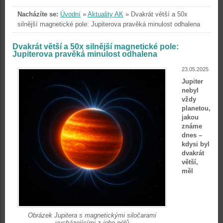
Nacházíte se:
Úvodní
»
Aktuality AK
»
Dvakrát větší a 50x
silnější magnetické pole: Jupiterova pravěká minulost odhalena
Dvakrát větší a 50x silnější magnetické pole:
Jupiterova pravěká minulost odhalena
23.05.2025
Jupiter
nebyl
vždy
planetou,
jakou
známe
dnes –
kdysi byl
dvakrát
větší,
měl
Obrázek Jupitera s magnetickými siločarami
vycházejícími z jeho pólů