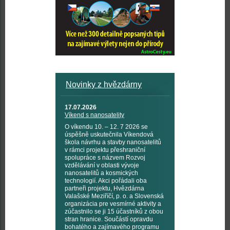
Novinky z hvězdárny
17.07.2026
Víkend s nanosatelity
O víkendu 10. – 12. 7 2026 se
úspěšně uskutečnila Víkendová
škola návrhu a stavby nanosatelitů
v rámci projektu přeshraniční
spolupráce s názvem Rozvoj
vzdělávání v oblasti vývoje
nanosatelitů a kosmických
technologií. Akci pořádali oba
partneři projektu, Hvězdárna
Valašské Meziříčí, p. o. a Slovenská
organizácia pre vesmírné aktivity a
zúčastnilo se ji 15 účastníků z obou
stran hranice. Součástí opravdu
bohatého a zajímavého programu