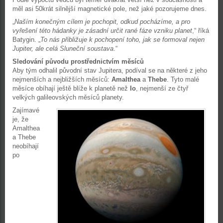
měl asi 50krát silnější magnetické pole, než jaké pozorujeme dnes.
„
Naším konečným cílem je pochopit, odkud pocházíme, a pro
vyřešení této hádanky je zásadní určit rané fáze vzniku planet
,“ říká
Batygin. „
To nás přibližuje k pochopení toho, jak se formoval nejen
Jupiter, ale celá Sluneční soustava
.“
Sledování původu prostřednictvím měsíců
Aby tým odhalil původní stav Jupitera, podíval se na některé z jeho
nejmenších a nejbližších měsíců:
Amalthea
a
Thebe
. Tyto malé
měsíce obíhají ještě blíže k planetě než
Io
, nejmenší ze čtyř
velkých galileovských měsíců planety.
Zajímavé
je, že
Amalthea
a Thebe
neobíhají
po