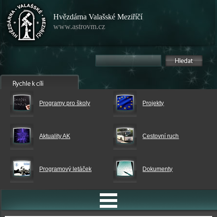
Hvězdárna Valašské Meziříčí
www.astrovm.cz
Programy pro školy
Projekty
Aktuality AK
Cestovní ruch
Programový letáček
Dokumenty