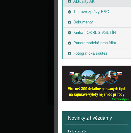
Aktuality AK
Tiskové zprávy ESO
Dokumenty »
Kniha - OKRES VSETÍN
Panoramatická prohlídka
Fotografická soutež
Novinky z hvězdárny
17.07.2026