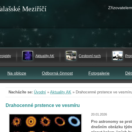
alašské Meziříčí
Zřizovatelem
rojekty
Aktuality AK
Cestovní ruch
Pro
Na obloze
Odborná činnost
Fotogalerie
Dě
Nacházíte se:
Úvodní
»
Aktuality AK
»
Drahocenné prstence ve vesmír
Drahocenné prstence ve vesmíru
20.01.2026
Pro astronomy se prst
dnešním obrázku týdn