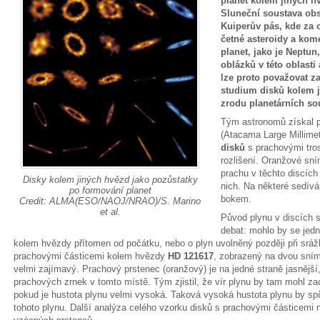
planet kolem jiných h
Sluneční soustava ob
Kuiperův pás, kde za
četné asteroidy a kome
planet, jako je Neptun
oblázků v této oblasti 
lze proto považovat z
studium disků kolem j
zrodu planetárních so
Tým astronomů získal 
(Atacama Large Millimet
disků
s prachovými tr
rozlišení. Oranžové sní
prachu v těchto discích
Disky kolem jiných hvězd jako pozůstatky
nich. Na některé sedívá
po formování planet
bokem.
Credit: ALMA(ESO/NAOJ/NRAO)/S. Marino
et al.
Původ plynu v discích 
debat: mohlo by se jedn
kolem hvězdy přítomen od počátku, nebo o plyn uvolněný později při srá
prachovými částicemi kolem hvězdy
HD 121617
, zobrazený na dvou sním
velmi zajímavý. Prachový prstenec (oranžový) je na jedné straně jasnější
prachových zrnek v tomto místě. Tým zjistil, že vír plynu by tam mohl z
pokud je hustota plynu velmi vysoká. Taková vysoká hustota plynu by s
tohoto plynu. Další analýza celého vzorku disků s prachovými částicemi 