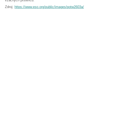
vzácných prstenců.
Zdroj:
https://www.eso.org/public/images/potw2603a/