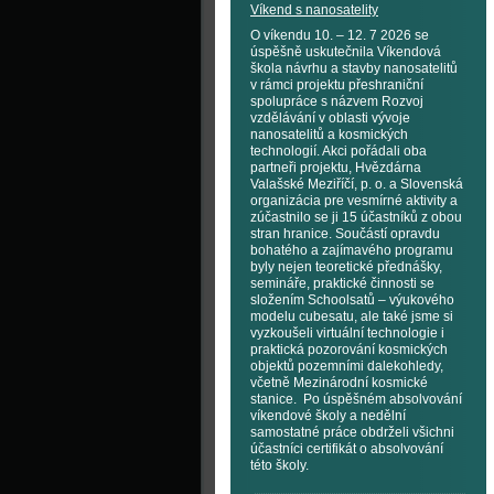
Víkend s nanosatelity
O víkendu 10. – 12. 7 2026 se
úspěšně uskutečnila Víkendová
škola návrhu a stavby nanosatelitů
v rámci projektu přeshraniční
spolupráce s názvem Rozvoj
vzdělávání v oblasti vývoje
nanosatelitů a kosmických
technologií. Akci pořádali oba
partneři projektu, Hvězdárna
Valašské Meziříčí, p. o. a Slovenská
organizácia pre vesmírné aktivity a
zúčastnilo se ji 15 účastníků z obou
stran hranice. Součástí opravdu
bohatého a zajímavého programu
byly nejen teoretické přednášky,
semináře, praktické činnosti se
složením Schoolsatů – výukového
modelu cubesatu, ale také jsme si
vyzkoušeli virtuální technologie i
praktická pozorování kosmických
objektů pozemními dalekohledy,
včetně Mezinárodní kosmické
stanice. Po úspěšném absolvování
víkendové školy a nedělní
samostatné práce obdrželi všichni
účastníci certifikát o absolvování
této školy.