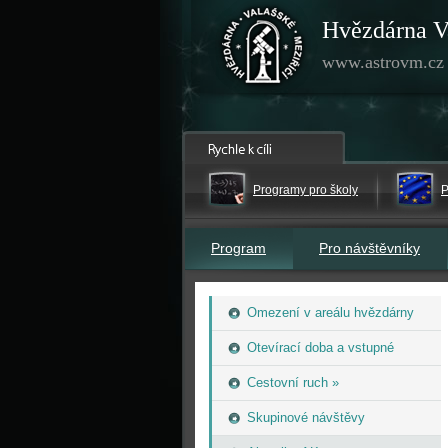
Hvězdárna V
www.astrovm.cz
Programy pro školy
P
Program
Pro návštěvníky
Omezení v areálu hvězdárny
Otevírací doba a vstupné
Cestovní ruch »
Skupinové návštěvy