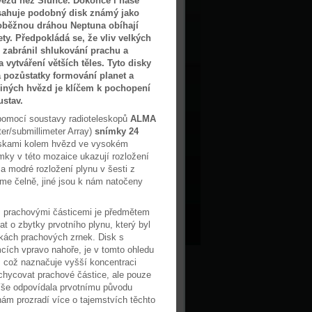
vězd než Slunce. Dokonce i naše
sahuje podobný disk známý jako
 oběžnou dráhou Neptuna obíhají
ty. Předpokládá se, že vliv velkých
, zabránil shlukování prachu a
a vytváření větších těles. Tyto disky
a pozůstatky formování planet a
iných hvězd je klíčem k pochopení
ustav.
pomocí soustavy radioteleskopů
ALMA
er/submillimeter Array)
snímky 24
oskami kolem hvězd ve vysokém
mky v této mozaice ukazují rozložení
 a modré rozložení plynu v šesti z
me čelně, jiné jsou k nám natočeny
s prachovými částicemi je předmětem
at o zbytky prvotního plynu, který byl
žkách prachových zrnek. Disk s
cích vpravo nahoře, je v tomto ohledu
, což naznačuje vyšší koncentraci
achycovat prachové částice, ale pouze
píše odpovídala prvotnímu původu
nám prozradí více o tajemstvích těchto