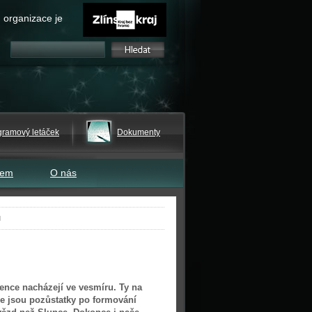
 organizace je
gramový letáček
Dokumenty
tem
O nás
u
ence nacházejí ve vesmíru. Ty na
e jsou pozůstatky po formování