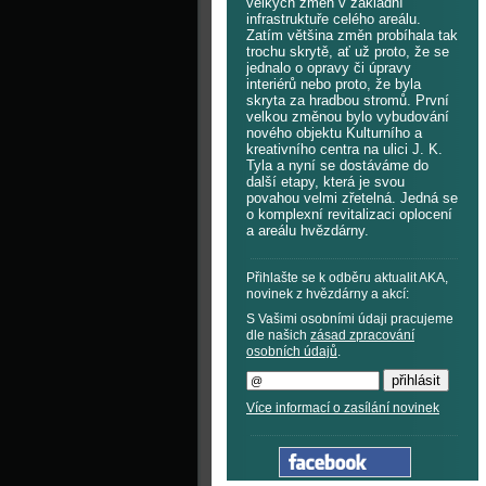
velkých změn v základní
infrastruktuře celého areálu.
Zatím většina změn probíhala tak
trochu skrytě, ať už proto, že se
jednalo o opravy či úpravy
interiérů nebo proto, že byla
skryta za hradbou stromů. První
velkou změnou bylo vybudování
nového objektu Kulturního a
kreativního centra na ulici J. K.
Tyla a nyní se dostáváme do
další etapy, která je svou
povahou velmi zřetelná. Jedná se
o komplexní revitalizaci oplocení
a areálu hvězdárny.
Přihlašte se k odběru aktualit AKA,
novinek z hvězdárny a akcí:
S Vašimi osobními údaji pracujeme
dle našich
zásad zpracování
osobních údajů
.
Více informací o zasílání novinek