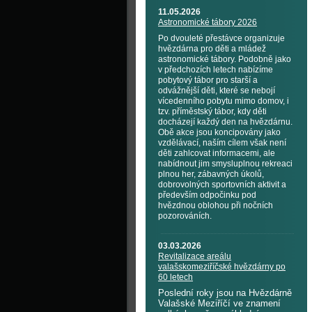
11.05.2026
Astronomické tábory 2026
Po dvouleté přestávce organizuje
hvězdárna pro děti a mládež
astronomické tábory. Podobně jako
v předchozích letech nabízíme
pobytový tábor pro starší a
odvážnější děti, které se nebojí
vícedenního pobytu mimo domov, i
tzv. příměstský tábor, kdy děti
docházejí každý den na hvězdárnu.
Obě akce jsou koncipovány jako
vzdělávací, naším cílem však není
děti zahlcovat informacemi, ale
nabídnout jim smysluplnou rekreaci
plnou her, zábavných úkolů,
dobrovolných sportovních aktivit a
především odpočinku pod
hvězdnou oblohou při nočních
pozorováních.
03.03.2026
Revitalizace areálu
valašskomeziříčské hvězdárny po
60 letech
Poslední roky jsou na Hvězdárně
Valašské Meziříčí ve znamení