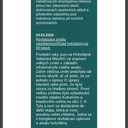
nabídnout jim smysluplnou rekreaci
plnou her, zábavných úkolů,
dobrovolných sportovních aktivit a
především odpočinku pod
hvězdnou oblohou při nočních
pozorováních.
03.03.2026
Revitalizace areálu
valašskomeziříčské hvězdárny po
60 letech
Poslední roky jsou na Hvězdárně
Valašské Meziříčí ve znamení
velkých změn v základní
infrastruktuře celého areálu.
Zatím většina změn probíhala tak
trochu skrytě, ať už proto, že se
jednalo o opravy či úpravy
interiérů nebo proto, že byla
skryta za hradbou stromů. První
velkou změnou bylo vybudování
nového objektu Kulturního a
kreativního centra na ulici J. K.
Tyla a nyní se dostáváme do
další etapy, která je svou
povahou velmi zřetelná. Jedná se
o komplexní revitalizaci oplocení
a areálu hvězdárny.