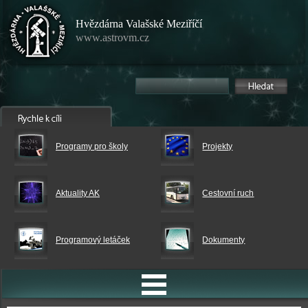
Hvězdárna Valašské Meziříčí
www.astrovm.cz
Programy pro školy
Projekty
Aktuality AK
Cestovní ruch
Programový letáček
Dokumenty