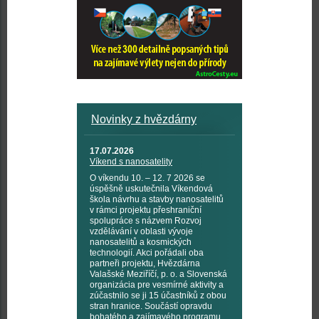
Novinky z hvězdárny
17.07.2026
Víkend s nanosatelity
O víkendu 10. – 12. 7 2026 se
úspěšně uskutečnila Víkendová
škola návrhu a stavby nanosatelitů
v rámci projektu přeshraniční
spolupráce s názvem Rozvoj
vzdělávání v oblasti vývoje
nanosatelitů a kosmických
technologií. Akci pořádali oba
partneři projektu, Hvězdárna
Valašské Meziříčí, p. o. a Slovenská
organizácia pre vesmírné aktivity a
zúčastnilo se ji 15 účastníků z obou
stran hranice. Součástí opravdu
bohatého a zajímavého programu