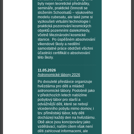
byly nejen teoretické přednášky,
semináře, praktické činnosti se
složením Schoolsatů – výukového
modelu cubesatu, ale také jsme si
vyzkoušeli virtuální technologie i
praktická pozorování kosmických
objektů pozemními dalekohledy,
včetně Mezinárodní kosmické
stanice. Po úspěšném absolvování
víkendové školy a nedělní
samostatné práce obdrželi všichni
účastníci certifikát o absolvování
této školy.
11.05.2026
Astronomické tábory 2026
Po dvouleté přestávce organizuje
hvězdárna pro děti a mládež
astronomické tábory. Podobně jako
v předchozích letech nabízíme
pobytový tábor pro starší a
odvážnější děti, které se nebojí
vícedenního pobytu mimo domov, i
tzv. příměstský tábor, kdy děti
docházejí každý den na hvězdárnu.
Obě akce jsou koncipovány jako
vzdělávací, naším cílem však není
děti zahlcovat informacemi, ale