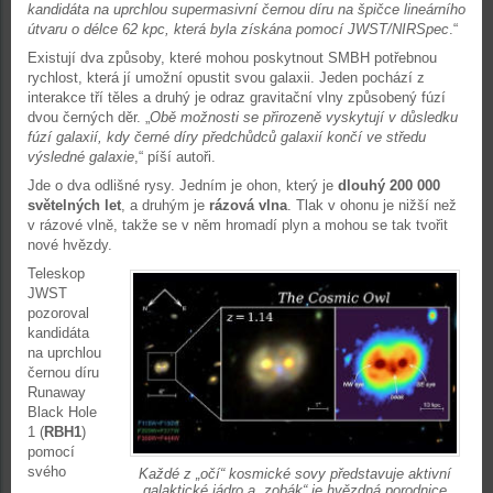
kandidáta na uprchlou supermasivní černou díru na špičce lineárního
útvaru o délce 62 kpc, která byla získána pomocí JWST/NIRSpec
.“
Existují dva způsoby, které mohou poskytnout SMBH potřebnou
rychlost, která jí umožní opustit svou galaxii. Jeden pochází z
interakce tří těles a druhý je odraz gravitační vlny způsobený fúzí
dvou černých děr. „
Obě možnosti se přirozeně vyskytují v důsledku
fúzí galaxií, kdy černé díry předchůdců galaxií končí ve středu
výsledné galaxie
,“ píší autoři.
Jde o dva odlišné rysy. Jedním je ohon, který je
dlouhý 200 000
světelných let
, a druhým je
rázová vlna
. Tlak v ohonu je nižší než
v rázové vlně, takže se v něm hromadí plyn a mohou se tak tvořit
nové hvězdy.
Teleskop
JWST
pozoroval
kandidáta
na uprchlou
černou díru
Runaway
Black Hole
1 (
RBH1
)
pomocí
svého
Každé z „očí“ kosmické sovy představuje aktivní
galaktické jádro a „zobák“ je hvězdná porodnice