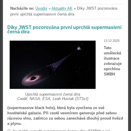
Nacházíte se:
Úvodní
»
Aktuality AK
»
Díky JWST pozorována
první uprchlá supermasivní černá díra
Díky JWST pozorována první uprchlá supermasivní
černá díra
13.12.2025
Tato
umělecká
ilustrace
zobrazuje
uprchlou
SMBH
Uprchlá supermasivní černá díra
Credit: NASA, ESA, Leah Hustak (STScI)
(supermassive black hole), která byla vyvržena ze své
hostitelské galaxie. Při cestě vesmírem generuje před sebou
rázovou vlnu, zatímco za sebou zanechává dlouhý proud hvězd
a plynu.