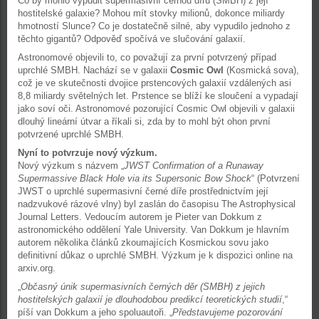
Co by mohlo vypudit supermasivní černou díru (SMBH) z její
hostitelské galaxie? Mohou mít stovky milionů, dokonce miliardy
hmotností Slunce? Co je dostatečně silné, aby vypudilo jednoho z
těchto gigantů? Odpověď spočívá ve slučování galaxií.
Astronomové objevili to, co považují za první potvrzený případ
uprchlé SMBH. Nachází se v galaxii
Cosmic Owl
(Kosmická sova),
což je ve skutečnosti dvojice prstencových galaxií vzdálených asi
8,8 miliardy světelných let. Prstence se blíží ke sloučení a vypadají
jako soví oči. Astronomové pozorující Cosmic Owl objevili v galaxii
dlouhý lineární útvar a říkali si, zda by to mohl být ohon první
potvrzené uprchlé SMBH.
Nyní to potvrzuje nový výzkum.
Nový výzkum s názvem „
JWST Confirmation of a Runaway
Supermassive Black Hole via its Supersonic Bow Shock
“ (Potvrzení
JWST o uprchlé supermasivní černé díře prostřednictvím její
nadzvukové rázové vlny) byl zaslán do časopisu The Astrophysical
Journal Letters. Vedoucím autorem je Pieter van Dokkum z
astronomického oddělení Yale University. Van Dokkum je hlavním
autorem několika článků zkoumajících Kosmickou sovu jako
definitivní důkaz o uprchlé SMBH. Výzkum je k dispozici online na
arxiv.org.
„
Občasný únik supermasivních černých děr (SMBH) z jejich
hostitelských galaxií je dlouhodobou predikcí teoretických studií
,“
píší van Dokkum a jeho spoluautoři. „
Představujeme pozorování