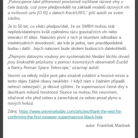
„
Potvrzujeme také přítomnost prostorově rozlišené rázové vlny v
čele brázdy, což jsme předpověděli na základě modelů rázových vln
a svítivosti uzlu [O III] v datech Keck/LRIS
,“ píší autoři ve svém
závěru.
Je to 50 let, co vědci předpovídali, že se SMBH mohou stát
nepředvídatelnými kvůli zpětnému rázu gravitačních vln nebo
interakci tří těles. Nalezení první z nich je triumfem odhodlání a
intelektuálních dovedností, ale kde je jedna, tam pravděpodobně
budou i další. Jejich nalezení bude úkolem budoucích dalekohledů.
„
Zřejmými datovými soubory pro systematické hledání těchto útvarů
jsou širokoúhlé průzkumy s pomocí kosmických observatoří Euclid
a Nancy Roman Space Telescope
,“ uzavírají autoři.
Vesmír se někdy může jevit jako strašně zvláštní a hrozivé místo a
tento objev žádné obavy neuklidní. I když nám v žádném případě
nehrozí nebezpečí, je děsivé zjištění, že supermasivní černé díry s
desítkami milionů hmotností Slunce se mohou řítit vesmírem,
stlačovat vše před sebou a zanechávat za sebou proud plynu a
nových hvězd.
Zdroj:
https://www.universetoday.com/articles/thank-the-jwst-for-
confirming-the-first-runaway-supermassive-black-hole
autor: František Martinek