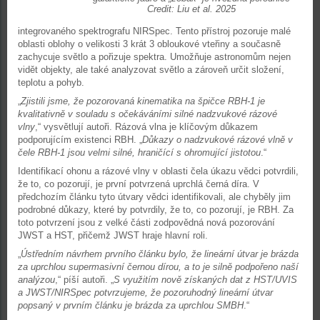
Credit: Liu et al. 2025
integrovaného spektrografu NIRSpec. Tento přístroj pozoruje malé
oblasti oblohy o velikosti 3 krát 3 obloukové vteřiny a současně
zachycuje světlo a pořizuje spektra. Umožňuje astronomům nejen
vidět objekty, ale také analyzovat světlo a zároveň určit složení,
teplotu a pohyb.
„
Zjistili jsme, že pozorovaná kinematika na špičce RBH-1 je
kvalitativně v souladu s očekáváními silné nadzvukové rázové
vlny
,“ vysvětlují autoři. Rázová vlna je klíčovým důkazem
podporujícím existenci RBH. „
Důkazy o nadzvukové rázové vlně v
čele RBH-1 jsou velmi silné, hraničící s ohromující jistotou
.“
Identifikací ohonu a rázové vlny v oblasti čela úkazu vědci potvrdili,
že to, co pozorují, je první potvrzená uprchlá černá díra. V
předchozím článku tyto útvary vědci identifikovali, ale chyběly jim
podrobné důkazy, které by potvrdily, že to, co pozorují, je RBH. Za
toto potvrzení jsou z velké části zodpovědná nová pozorování
JWST a HST, přičemž JWST hraje hlavní roli.
„
Ústředním návrhem prvního článku bylo, že lineární útvar je brázda
za uprchlou supermasivní černou dírou, a to je silně podpořeno naší
analýzou
,“ píší autoři. „
S využitím nově získaných dat z HST/UVIS
a JWST/NIRSpec potvrzujeme, že pozoruhodný lineární útvar
popsaný v prvním článku je brázda za uprchlou SMBH
.“