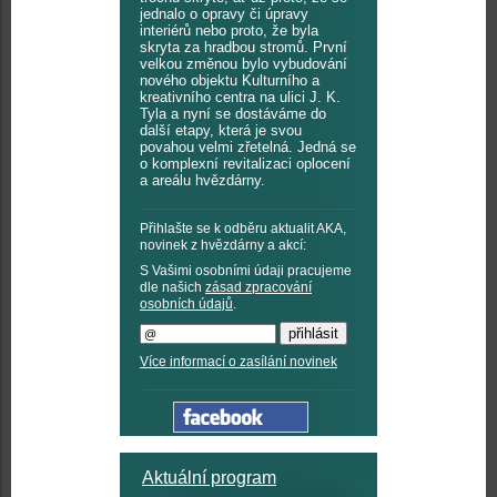
jednalo o opravy či úpravy
interiérů nebo proto, že byla
skryta za hradbou stromů. První
velkou změnou bylo vybudování
nového objektu Kulturního a
kreativního centra na ulici J. K.
Tyla a nyní se dostáváme do
další etapy, která je svou
povahou velmi zřetelná. Jedná se
o komplexní revitalizaci oplocení
a areálu hvězdárny.
Přihlašte se k odběru aktualit AKA,
novinek z hvězdárny a akcí:
S Vašimi osobními údaji pracujeme
dle našich
zásad zpracování
osobních údajů
.
Více informací o zasílání novinek
Aktuální program