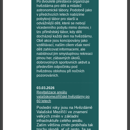
Po dvouleté přestávce organizuje
hvězdárna pro děti a mládež
astronomické tábory. Podobně jako
v předchozích letech nabízíme
pobytový tábor pro starší a
odvážnější děti, které se nebojí
vícedenního pobytu mimo domov, i
tzv. příměstský tábor, kdy děti
docházejí každý den na hvězdárnu.
Obě akce jsou koncipovány jako
vzdělávací, naším cílem však není
děti zahlcovat informacemi, ale
nabídnout jim smysluplnou rekreaci
plnou her, zábavných úkolů,
dobrovolných sportovních aktivit a
především odpočinku pod
hvězdnou oblohou při nočních
pozorováních.
03.03.2026
Revitalizace areálu
valašskomeziříčské hvězdárny po
60 letech
Poslední roky jsou na Hvězdárně
Valašské Meziříčí ve znamení
velkých změn v základní
infrastruktuře celého areálu.
Zatím většina změn probíhala tak
trochu skrytě, ať už proto, že se