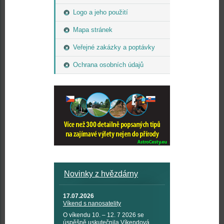
Logo a jeho použití
Mapa stránek
Veřejné zakázky a poptávky
Ochrana osobních údajů
Novinky z hvězdárny
17.07.2026
Víkend s nanosatelity
O víkendu 10. – 12. 7 2026 se
úspěšně uskutečnila Víkendová