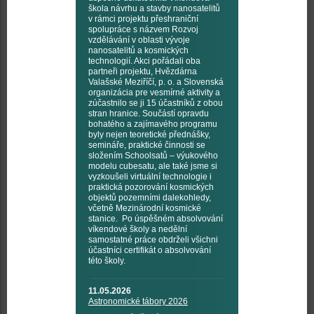
škola návrhu a stavby nanosatelitů
v rámci projektu přeshraniční
spolupráce s názvem Rozvoj
vzdělávání v oblasti vývoje
nanosatelitů a kosmických
technologií. Akci pořádali oba
partneři projektu, Hvězdárna
Valašské Meziříčí, p. o. a Slovenská
organizácia pre vesmírné aktivity a
zúčastnilo se ji 15 účastníků z obou
stran hranice. Součástí opravdu
bohatého a zajímavého programu
byly nejen teoretické přednášky,
semináře, praktické činnosti se
složením Schoolsatů – výukového
modelu cubesatu, ale také jsme si
vyzkoušeli virtuální technologie i
praktická pozorování kosmických
objektů pozemními dalekohledy,
včetně Mezinárodní kosmické
stanice. Po úspěšném absolvování
víkendové školy a nedělní
samostatné práce obdrželi všichni
účastníci certifikát o absolvování
této školy.
11.05.2026
Astronomické tábory 2026