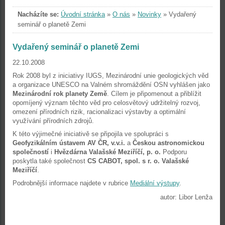
Nacházíte se:
Úvodní stránka
»
O nás
»
Novinky
»
Vydařený
seminář o planetě Zemi
Vydařený seminář o planetě Zemi
22.10.2008
Rok 2008 byl z iniciativy IUGS, Mezinárodní unie geologických věd
a organizace UNESCO na Valném shromáždění OSN vyhlášen jako
Mezinárodní rok planety Země
. Cílem je připomenout a přiblížit
opomíjený význam těchto věd pro celosvětový udržitelný rozvoj,
omezení přírodních rizik, racionalizaci výstavby a optimální
využívání přírodních zdrojů.
K této výjimečné iniciativě se připojila ve spolupráci s
Geofyzikálním ústavem AV ČR, v.v.i.
a
Českou astronomickou
společností
i
Hvězdárna Valašské Meziříčí, p. o.
Podporu
poskytla také společnost
CS CABOT, spol. s r. o. Valašské
Meziříčí
.
Podrobnější informace najdete v rubrice
Mediální výstupy
.
autor: Libor Lenža