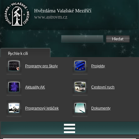
Hvězdárna Valašské Meziříčí
www.astrovm.cz
Programy pro školy
Projekty
Aktuality AK
Cestovní ruch
Programový letáček
Dokumenty