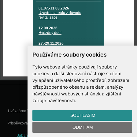
01.07.-31.08.2026
Uzavření areálu z důvodu
revitalizace
12.08.2026
Hvězdný duel
27.-29.11.2026
KOSMONAUTIKA, RAKETOVÁ
TECHNIKA A KOSMICKÉ
Používáme soubory cookies
TECHNOLOGIE
Tyto webové stránky používají soubory
cookies a další sledovací nástroje s cílem
vylepšení uživatelského prostředí, zobrazení
přizpůsobeného obsahu a reklam, analýzy
návštěvnosti webových stránek a zjištění
zdroje návštěvnosti.
Hvězdárna Valašské Meziříčí, příspěvková organizace, Vsetínská 78, 757
SOUHLASÍM
01 Valašské Meziříčí
Příspěvková organizace Zlínského kraje. Telefon:
571 611 928
, Mobil:
777
ODMÍTÁM
277 134
, E-mail:
info@astrovm.cz
Jak chráníme Vaše osobní údaje
|
Nastavení cookies
| Vyrobil: