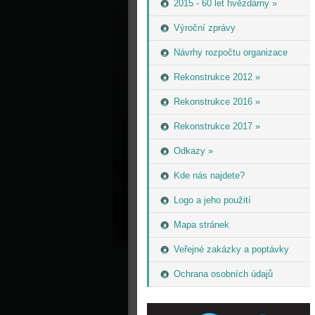
2015 - 60 let hvězdárny »
Výroční zprávy
Návrhy rozpočtu organizace
Rekonstrukce 2012 »
Rekonstrukce 2016 »
Rekonstrukce 2017 »
Odkazy »
Kde nás najdete?
Logo a jeho použití
Mapa stránek
Veřejné zakázky a poptávky
Ochrana osobních údajů