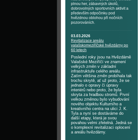
plnou her, zábavných úkolů,
dobrovolných sportovních aktivit a
především odpočinku pod
hvězdnou oblohou při nočních
pozorováních.
03.03.2026
Revitalizace areálu
valašskomeziříčské hvězdárny po
60 letech
Poslední roky jsou na Hvězdárně
Valašské Meziříčí ve znamení
velkých změn v základní
infrastruktuře celého areálu.
Zatím většina změn probíhala tak
trochu skrytě, ať už proto, že se
jednalo o opravy či úpravy
interiérů nebo proto, že byla
skryta za hradbou stromů. První
velkou změnou bylo vybudování
nového objektu Kulturního a
kreativního centra na ulici J. K.
Tyla a nyní se dostáváme do
další etapy, která je svou
povahou velmi zřetelná. Jedná se
o komplexní revitalizaci oplocení
a areálu hvězdárny.