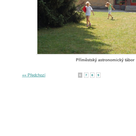
Příměstský astronomický tábor
«« Předchozí
6
7
8
9