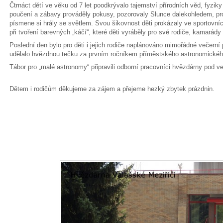
Čtrnáct dětí ve věku od 7 let poodkrývalo tajemství přírodních věd, fyziky
poučení a zábavy prováděly pokusy, pozorovaly Slunce dalekohledem, pr
písmene si hrály se světlem. Svou šikovnost děti prokázaly ve sportovníc
při tvoření barevných „káčí“, které děti vyráběly pro své rodiče, kamarád
Poslední den bylo pro děti i jejich rodiče naplánováno mimořádné večerní 
udělalo hvězdnou tečku za prvním ročníkem příměstského astronomickéh
Tábor pro „malé astronomy“ připravili odborní pracovníci hvězdárny pod 
Dětem i rodičům děkujeme za zájem a přejeme hezký zbytek prázdnin.