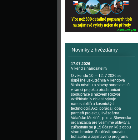
Novinky z hvězdárny
17.07.2026
Víkend s nanosatelity
O víkendu 10. – 12. 7 2026 se
úspěšně uskutečnila Víkendová
škola návrhu a stavby nanosatelitů
v rámci projektu přeshraniční
spolupráce s názvem Rozvoj
vzdělávání v oblasti vývoje
nanosatelitů a kosmických
technologií. Akci pořádali oba
partneři projektu, Hvězdárna
Valašské Meziříčí, p. o. a Slovenská
organizácia pre vesmírné aktivity a
zúčastnilo se ji 15 účastníků z obou
stran hranice. Součástí opravdu
bohatého a zajímavého programu