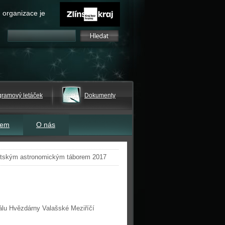
 organizace je
gramový letáček
Dokumenty
tem
O nás
stským astronomickým táborem 2017
eálu Hvězdárny Valašské Meziříčí