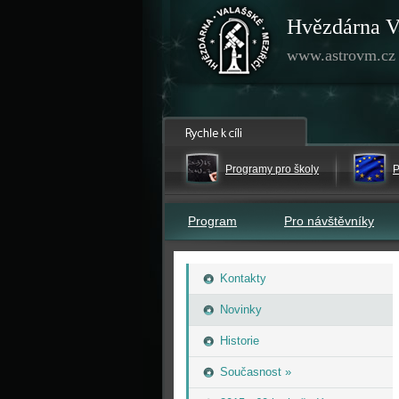
Hvězdárna V
www.astrovm.cz
Programy pro školy
P
Program
Pro návštěvníky
Kontakty
Novinky
Historie
Současnost »