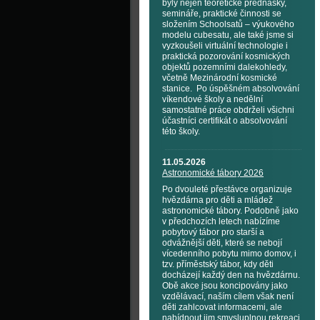
byly nejen teoretické přednášky,
semináře, praktické činnosti se
složením Schoolsatů – výukového
modelu cubesatu, ale také jsme si
vyzkoušeli virtuální technologie i
praktická pozorování kosmických
objektů pozemními dalekohledy,
včetně Mezinárodní kosmické
stanice. Po úspěšném absolvování
víkendové školy a nedělní
samostatné práce obdrželi všichni
účastníci certifikát o absolvování
této školy.
11.05.2026
Astronomické tábory 2026
Po dvouleté přestávce organizuje
hvězdárna pro děti a mládež
astronomické tábory. Podobně jako
v předchozích letech nabízíme
pobytový tábor pro starší a
odvážnější děti, které se nebojí
vícedenního pobytu mimo domov, i
tzv. příměstský tábor, kdy děti
docházejí každý den na hvězdárnu.
Obě akce jsou koncipovány jako
vzdělávací, naším cílem však není
děti zahlcovat informacemi, ale
nabídnout jim smysluplnou rekreaci