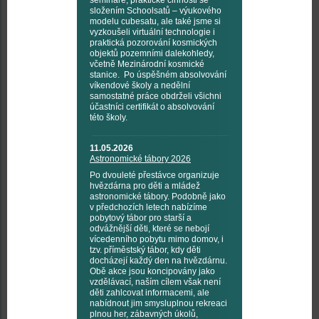
semináře, praktické činnosti se
složením Schoolsatů – výukového
modelu cubesatu, ale také jsme si
vyzkoušeli virtuální technologie i
praktická pozorování kosmických
objektů pozemními dalekohledy,
včetně Mezinárodní kosmické
stanice. Po úspěšném absolvování
víkendové školy a nedělní
samostatné práce obdrželi všichni
účastníci certifikát o absolvování
této školy.
11.05.2026
Astronomické tábory 2026
Po dvouleté přestávce organizuje
hvězdárna pro děti a mládež
astronomické tábory. Podobně jako
v předchozích letech nabízíme
pobytový tábor pro starší a
odvážnější děti, které se nebojí
vícedenního pobytu mimo domov, i
tzv. příměstský tábor, kdy děti
docházejí každý den na hvězdárnu.
Obě akce jsou koncipovány jako
vzdělávací, naším cílem však není
děti zahlcovat informacemi, ale
nabídnout jim smysluplnou rekreaci
plnou her, zábavných úkolů,