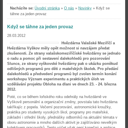
Nacházíte se:
Úvodní stránka
»
O nás
»
Novinky
»
Když se
táhne za jeden provaz
Když se táhne za jeden provaz
28.03.2012
Hvězdárna Valašské Meziříčí a
Hvězdárna Vyškov měly opět možnost si navzájem předat
zkušenosti. Ze strany valašskomeziříčíské hvězdárny se jednalo
o radu a pomoc při sestavení dalekohledů pro pozorování
Slunce, ze strany vyškovské hvězdárny pak o ukázku poněkud
odlišných programů pro děti z mateřských školek. Pro předání
dalekohledů a předvedení programů byl zvolen termín konání
workshopu Význam experimentu a praktických úloh ve
vzdělávání projektu Obloha na dlani ve dnech 23. - 24. března
2012.
Poté, co se během loňského roku odehrály na hvězdárně ve
Vyškově personální a organizační změny, povstala tato hvězdárna
takříkajíc z popela. Večerní pozorování, astronomické kroužky,
praktika pro studenty vysokých škol, programy pro mateřské,
základní i střední školy, přednášky odborníků na aktuální témata v
oboru astronomie a mnoho dalších aktivit je zajišťováno nevelkým
kolektivem pracovníků. Tento výčet však není konečný a ambice