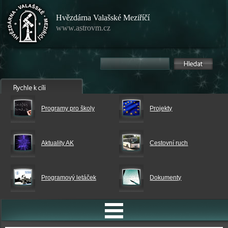
Hvězdárna Valašské Meziříčí
www.astrovm.cz
Programy pro školy
Projekty
Aktuality AK
Cestovní ruch
Programový letáček
Dokumenty