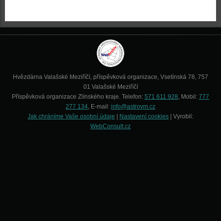
Hvězdárna Valašské Meziříčí, příspěvková organizace, Vsetínská 78, 757
01 Valašské Meziříčí
Příspěvková organizace Zlínského kraje. Telefon:
571 611 928
, Mobil:
777
277 134
, E-mail:
info@astrovm.cz
Jak chráníme Vaše osobní údaje
|
Nastavení cookies
| Vyrobil:
WebConsult.cz