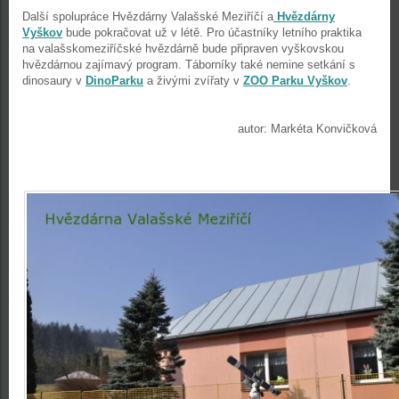
Další spolupráce Hvězdárny Valašské Meziříčí a
Hvězdárny
Vyškov
bude pokračovat už v létě. Pro účastníky letního praktika
na valašskomeziříčské hvězdárně bude připraven vyškovskou
hvězdárnou zajímavý program. Táborníky také nemine setkání s
dinosaury v
DinoParku
a živými zvířaty v
ZOO Parku Vyškov
.
autor: Markéta Konvičková