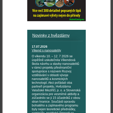
Novinky z hvězdárny
17.07.2026
Víkend s nanosatelity
O víkendu 10. – 12. 7 2026 se
úspěšně uskutečnila Víkendová
škola návrhu a stavby nanosatelitů
v rámci projektu přeshraniční
spolupráce s názvem Rozvoj
vzdělávání v oblasti vývoje
nanosatelitů a kosmických
technologií. Akci pořádali oba
partneři projektu, Hvězdárna
Valašské Meziříčí, p. o. a Slovenská
organizácia pre vesmírné aktivity a
zúčastnilo se ji 15 účastníků z obou
stran hranice. Součástí opravdu
bohatého a zajímavého programu
byly nejen teoretické přednášky,