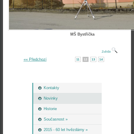
MŠ Bystřička
Zvětšit
«« Předchozí
11
12
13
14
Kontakty
Novinky
Historie
Současnost »
2015 - 60 let hvězdárny »