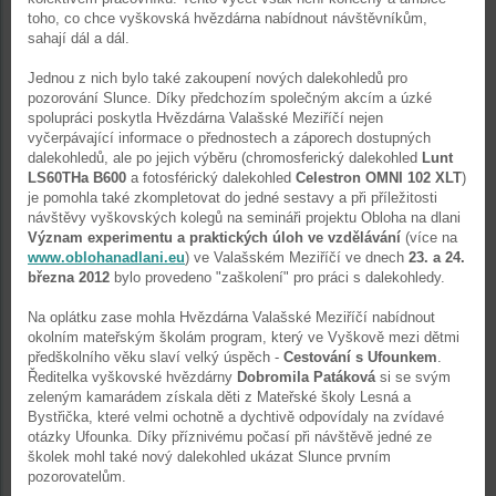
toho, co chce vyškovská hvězdárna nabídnout návštěvníkům,
sahají dál a dál.
Jednou z nich bylo také zakoupení nových dalekohledů pro
pozorování Slunce. Díky předchozím společným akcím a úzké
spolupráci poskytla Hvězdárna Valašské Meziříčí nejen
vyčerpávající informace o přednostech a záporech dostupných
dalekohledů, ale po jejich výběru (chromosferický dalekohled
Lunt
LS60THa B600
a fotosférický dalekohled
Celestron OMNI 102 XLT
)
je pomohla také zkompletovat do jedné sestavy a při příležitosti
návštěvy vyškovských kolegů na semináři projektu Obloha na dlani
Význam experimentu a praktických úloh ve vzdělávání
(více na
www.oblohanadlani.eu
) ve Valašském Meziříčí ve dnech
23. a 24.
března 2012
bylo provedeno "zaškolení" pro práci s dalekohledy.
Na oplátku zase mohla Hvězdárna Valašské Meziříčí nabídnout
okolním mateřským školám program, který ve Vyškově mezi dětmi
předškolního věku slaví velký úspěch -
Cestování s Ufounkem
.
Ředitelka vyškovské hvězdárny
Dobromila Patáková
si se svým
zeleným kamarádem získala děti z Mateřské školy Lesná a
Bystřička, které velmi ochotně a dychtivě odpovídaly na zvídavé
otázky Ufounka. Díky příznivému počasí při návštěvě jedné ze
školek mohl také nový dalekohled ukázat Slunce prvním
pozorovatelům.