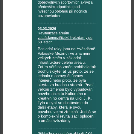
dobrovolných sportovních aktivit a
především odpočinku pod
hvězdnou oblohou při nočních
pozorováních.
03.03.2026
Revitalizace areálu
valašskomeziříčské hvězdárny po
60 letech
Poslední roky jsou na Hvězdárně
Valašské Meziříčí ve znamení
velkých změn v základní
infrastruktuře celého areálu.
Zatím většina změn probíhala tak
trochu skrytě, ať už proto, že se
jednalo o opravy či úpravy
interiérů nebo proto, že byla
skryta za hradbou stromů. První
velkou změnou bylo vybudování
nového objektu Kulturního a
kreativního centra na ulici J. K.
Tyla a nyní se dostáváme do
další etapy, která je svou
povahou velmi zřetelná. Jedná se
o komplexní revitalizaci oplocení
a areálu hvězdárny.
Přihlašte se k odběru aktualit AKA,