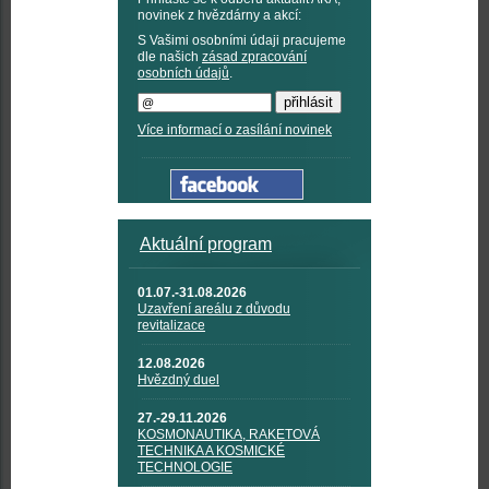
novinek z hvězdárny a akcí:
S Vašimi osobními údaji pracujeme
dle našich
zásad zpracování
osobních údajů
.
Více informací o zasílání novinek
Aktuální program
01.07.-31.08.2026
Uzavření areálu z důvodu
revitalizace
12.08.2026
Hvězdný duel
27.-29.11.2026
KOSMONAUTIKA, RAKETOVÁ
TECHNIKA A KOSMICKÉ
TECHNOLOGIE