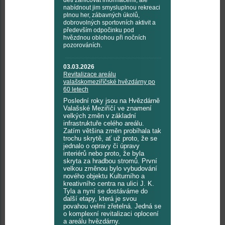
děti zahlcovat informacemi, ale
nabídnout jim smysluplnou rekreaci
plnou her, zábavných úkolů,
dobrovolných sportovních aktivit a
především odpočinku pod
hvězdnou oblohou při nočních
pozorováních.
03.03.2026
Revitalizace areálu
valašskomeziříčské hvězdárny po
60 letech
Poslední roky jsou na Hvězdárně
Valašské Meziříčí ve znamení
velkých změn v základní
infrastruktuře celého areálu.
Zatím většina změn probíhala tak
trochu skrytě, ať už proto, že se
jednalo o opravy či úpravy
interiérů nebo proto, že byla
skryta za hradbou stromů. První
velkou změnou bylo vybudování
nového objektu Kulturního a
kreativního centra na ulici J. K.
Tyla a nyní se dostáváme do
další etapy, která je svou
povahou velmi zřetelná. Jedná se
o komplexní revitalizaci oplocení
a areálu hvězdárny.