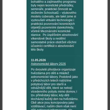
bohatého a zajímavého programu
byly nejen teoretické přednášky,
semináře, praktické činnosti se
složením Schoolsatů – výukového
modelu cubesatu, ale také jsme si
vyzkoušeli virtuální technologie i
praktická pozorování kosmických
objektů pozemními dalekohledy,
včetně Mezinárodní kosmické
stanice. Po úspěšném absolvování
víkendové školy a nedělní
samostatné práce obdrželi všichni
účastníci certifikát o absolvování
této školy.
11.05.2026
Astronomické tábory 2026
Po dvouleté přestávce organizuje
hvězdárna pro děti a mládež
astronomické tábory. Podobně jako
v předchozích letech nabízíme
pobytový tábor pro starší a
odvážnější děti, které se nebojí
vícedenního pobytu mimo domov, i
tzv. příměstský tábor, kdy děti
docházejí každý den na hvězdárnu.
Obě akce jsou koncipovány jako
vzdělávací, naším cílem však není