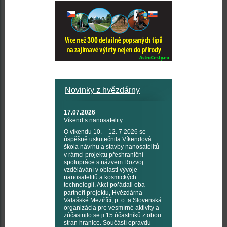
Novinky z hvězdárny
17.07.2026
Víkend s nanosatelity
O víkendu 10. – 12. 7 2026 se
úspěšně uskutečnila Víkendová
škola návrhu a stavby nanosatelitů
v rámci projektu přeshraniční
spolupráce s názvem Rozvoj
vzdělávání v oblasti vývoje
nanosatelitů a kosmických
technologií. Akci pořádali oba
partneři projektu, Hvězdárna
Valašské Meziříčí, p. o. a Slovenská
organizácia pre vesmírné aktivity a
zúčastnilo se ji 15 účastníků z obou
stran hranice. Součástí opravdu