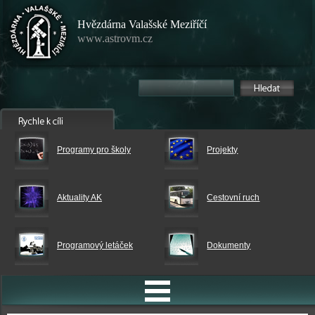
Hvězdárna Valašské Meziříčí
www.astrovm.cz
Programy pro školy
Projekty
Aktuality AK
Cestovní ruch
Programový letáček
Dokumenty