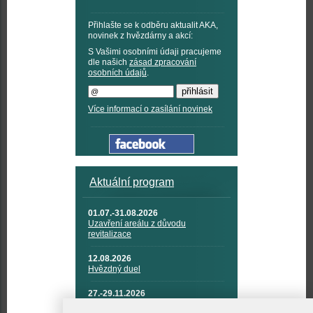
Přihlašte se k odběru aktualit AKA,
novinek z hvězdárny a akcí:
S Vašimi osobními údaji pracujeme
dle našich
zásad zpracování
osobních údajů
.
Více informací o zasílání novinek
Aktuální program
01.07.-31.08.2026
Uzavření areálu z důvodu
revitalizace
12.08.2026
Hvězdný duel
27.-29.11.2026
KOSMONAUTIKA, RAKETOVÁ