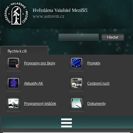
Hvězdárna Valašské Meziříčí
www.astrovm.cz
Programy pro školy
Projekty
Aktuality AK
Cestovní ruch
Programový letáček
Dokumenty