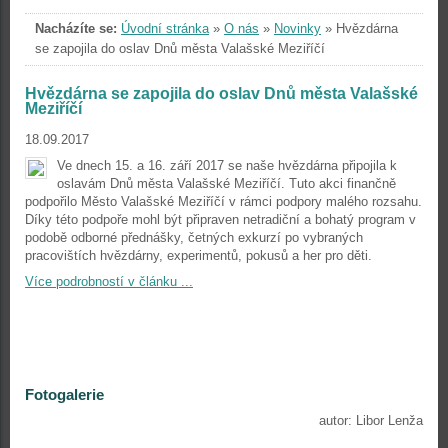
Nacházíte se:
Úvodní stránka
»
O nás
»
Novinky
»
Hvězdárna
se zapojila do oslav Dnů města Valašské Meziříčí
Hvězdárna se zapojila do oslav Dnů města Valašské
Meziříčí
18.09.2017
Ve dnech 15. a 16. září 2017 se naše hvězdárna připojila k
oslavám Dnů města Valašské Meziříčí. Tuto akci finančně
podpořilo Město Valašské Meziříčí v rámci podpory malého rozsahu.
Díky této podpoře mohl být připraven netradiční a bohatý program v
podobě odborné přednášky, četných exkurzí po vybraných
pracovištích hvězdárny, experimentů, pokusů a her pro děti.
Více podrobností v článku ...
Fotogalerie
autor: Libor Lenža