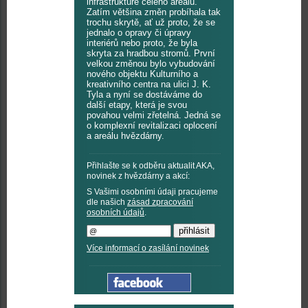
infrastruktuře celého areálu.
Zatím většina změn probíhala tak
trochu skrytě, ať už proto, že se
jednalo o opravy či úpravy
interiérů nebo proto, že byla
skryta za hradbou stromů. První
velkou změnou bylo vybudování
nového objektu Kulturního a
kreativního centra na ulici J. K.
Tyla a nyní se dostáváme do
další etapy, která je svou
povahou velmi zřetelná. Jedná se
o komplexní revitalizaci oplocení
a areálu hvězdárny.
Přihlašte se k odběru aktualit AKA,
novinek z hvězdárny a akcí:
S Vašimi osobními údaji pracujeme
dle našich
zásad zpracování
osobních údajů
.
Více informací o zasílání novinek