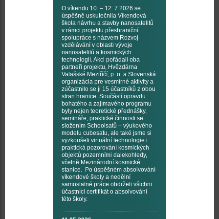
O víkendu 10. – 12. 7 2026 se
úspěšně uskutečnila Víkendová
škola návrhu a stavby nanosatelitů
v rámci projektu přeshraniční
spolupráce s názvem Rozvoj
vzdělávání v oblasti vývoje
nanosatelitů a kosmických
technologií. Akci pořádali oba
partneři projektu, Hvězdárna
Valašské Meziříčí, p. o. a Slovenská
organizácia pre vesmírné aktivity a
zúčastnilo se ji 15 účastníků z obou
stran hranice. Součástí opravdu
bohatého a zajímavého programu
byly nejen teoretické přednášky,
semináře, praktické činnosti se
složením Schoolsatů – výukového
modelu cubesatu, ale také jsme si
vyzkoušeli virtuální technologie i
praktická pozorování kosmických
objektů pozemními dalekohledy,
včetně Mezinárodní kosmické
stanice. Po úspěšném absolvování
víkendové školy a nedělní
samostatné práce obdrželi všichni
účastníci certifikát o absolvování
této školy.