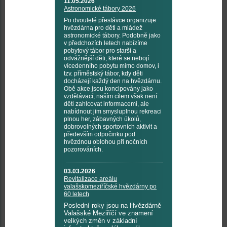
11.05.2026
Astronomické tábory 2026
Po dvouleté přestávce organizuje
hvězdárna pro děti a mládež
astronomické tábory. Podobně jako
v předchozích letech nabízíme
pobytový tábor pro starší a
odvážnější děti, které se nebojí
vícedenního pobytu mimo domov, i
tzv. příměstský tábor, kdy děti
docházejí každý den na hvězdárnu.
Obě akce jsou koncipovány jako
vzdělávací, naším cílem však není
děti zahlcovat informacemi, ale
nabídnout jim smysluplnou rekreaci
plnou her, zábavných úkolů,
dobrovolných sportovních aktivit a
především odpočinku pod
hvězdnou oblohou při nočních
pozorováních.
03.03.2026
Revitalizace areálu
valašskomeziříčské hvězdárny po
60 letech
Poslední roky jsou na Hvězdárně
Valašské Meziříčí ve znamení
velkých změn v základní