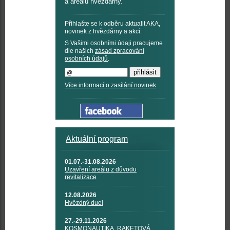
a areálu hvězdárny.
Přihlašte se k odběru aktualit AKA,
novinek z hvězdárny a akcí:
S Vašimi osobními údaji pracujeme
dle našich
zásad zpracování
osobních údajů
.
Více informací o zasílání novinek
Aktuální program
01.07.-31.08.2026
Uzavření areálu z důvodu
revitalizace
12.08.2026
Hvězdný duel
27.-29.11.2026
KOSMONAUTIKA, RAKETOVÁ