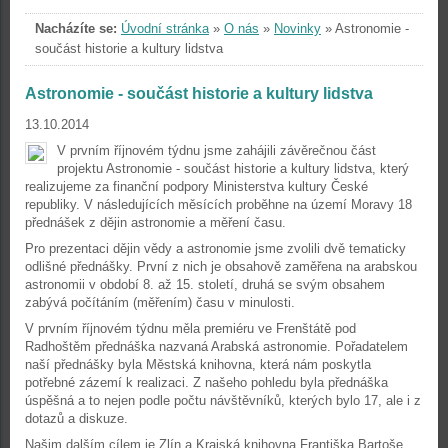
Nacházíte se:
Úvodní stránka
»
O nás
»
Novinky
»
Astronomie -
součást historie a kultury lidstva
Astronomie - součást historie a kultury lidstva
13.10.2014
V prvním říjnovém týdnu jsme zahájili závěrečnou část
projektu Astronomie - součást historie a kultury lidstva, který
realizujeme za finanční podpory Ministerstva kultury České
republiky. V následujících měsících proběhne na území Moravy 18
přednášek z dějin astronomie a měření času.
Pro prezentaci dějin vědy a astronomie jsme zvolili dvě tematicky
odlišné přednášky. První z nich je obsahově zaměřena na arabskou
astronomii v období 8. až 15. století, druhá se svým obsahem
zabývá počítáním (měřením) času v minulosti.
V prvním říjnovém týdnu měla premiéru ve Frenštátě pod
Radhoštěm přednáška nazvaná Arabská astronomie. Pořadatelem
naší přednášky byla Městská knihovna, která nám poskytla
potřebné zázemí k realizaci. Z našeho pohledu byla přednáška
úspěšná a to nejen podle počtu návštěvníků, kterých bylo 17, ale i z
dotazů a diskuze.
Našim dalším cílem je Zlín a Krajská knihovna Františka Bartoše.