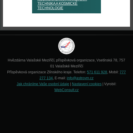
TECHNIKA A KOSMICKÉ
TECHNOLOGIE
Hvězdárna Valašské Meziříčí, příspěvková organizace, Vsetínská 78, 757
01 Valašské Meziříčí
Příspěvková organizace Zlínského kraje. Telefon:
571 611 928
, Mobil:
777
277 134
, E-mail:
info@astrovm.cz
Jak chráníme Vaše osobní údaje
|
Nastavení cookies
| Vyrobil:
WebConsult.cz