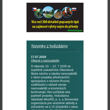
Novinky z hvězdárny
17.07.2026
Víkend s nanosatelity
O víkendu 10. – 12. 7 2026 se
úspěšně uskutečnila Víkendová
škola návrhu a stavby nanosatelitů
v rámci projektu přeshraniční
spolupráce s názvem Rozvoj
vzdělávání v oblasti vývoje
nanosatelitů a kosmických
technologií. Akci pořádali oba
partneři projektu, Hvězdárna
Valašské Meziříčí, p. o. a Slovenská
organizácia pre vesmírné aktivity a
zúčastnilo se ji 15 účastníků z obou