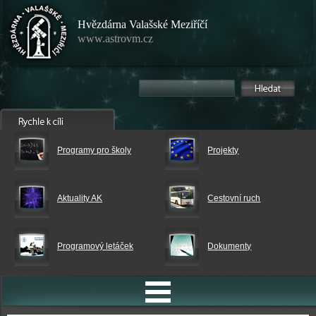
Hvězdárna Valašské Meziříčí
www.astrovm.cz
Programy pro školy
Projekty
Aktuality AK
Cestovní ruch
Programový letáček
Dokumenty