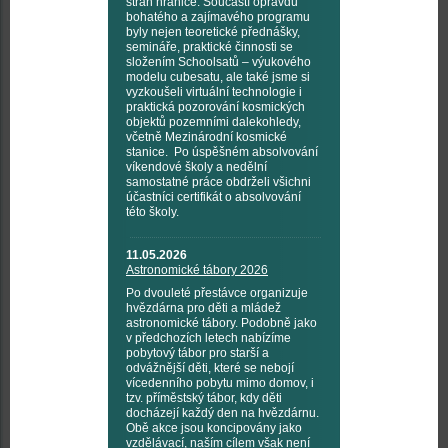
stran hranice. Součástí opravdu
bohatého a zajímavého programu
byly nejen teoretické přednášky,
semináře, praktické činnosti se
složením Schoolsatů – výukového
modelu cubesatu, ale také jsme si
vyzkoušeli virtuální technologie i
praktická pozorování kosmických
objektů pozemními dalekohledy,
včetně Mezinárodní kosmické
stanice. Po úspěšném absolvování
víkendové školy a nedělní
samostatné práce obdrželi všichni
účastníci certifikát o absolvování
této školy.
11.05.2026
Astronomické tábory 2026
Po dvouleté přestávce organizuje
hvězdárna pro děti a mládež
astronomické tábory. Podobně jako
v předchozích letech nabízíme
pobytový tábor pro starší a
odvážnější děti, které se nebojí
vícedenního pobytu mimo domov, i
tzv. příměstský tábor, kdy děti
docházejí každý den na hvězdárnu.
Obě akce jsou koncipovány jako
vzdělávací, naším cílem však není