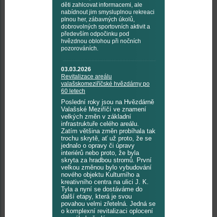
děti zahlcovat informacemi, ale
nabídnout jim smysluplnou rekreaci
plnou her, zábavných úkolů,
dobrovolných sportovních aktivit a
především odpočinku pod
hvězdnou oblohou při nočních
pozorováních.
03.03.2026
Revitalizace areálu
valašskomeziříčské hvězdárny po
60 letech
Poslední roky jsou na Hvězdárně
Valašské Meziříčí ve znamení
velkých změn v základní
infrastruktuře celého areálu.
Zatím většina změn probíhala tak
trochu skrytě, ať už proto, že se
jednalo o opravy či úpravy
interiérů nebo proto, že byla
skryta za hradbou stromů. První
velkou změnou bylo vybudování
nového objektu Kulturního a
kreativního centra na ulici J. K.
Tyla a nyní se dostáváme do
další etapy, která je svou
povahou velmi zřetelná. Jedná se
o komplexní revitalizaci oplocení