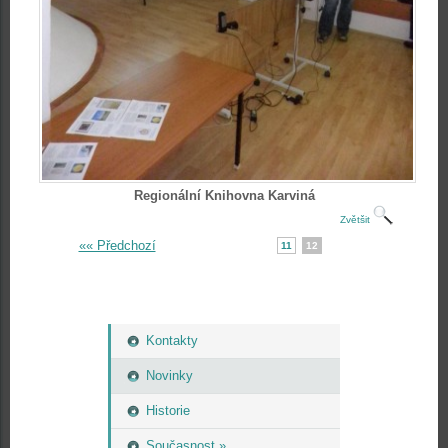
Regionální Knihovna Karviná
Zvětšit
«« Předchozí
11
12
Kontakty
Novinky
Historie
Současnost »