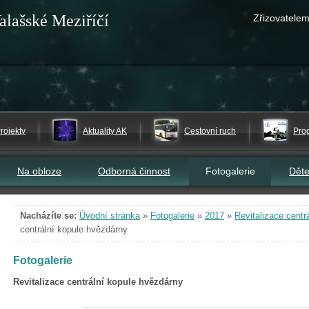
alašské Meziříčí
Zřizovatelem
rojekty
Aktuality AK
Cestovní ruch
Pro
Na obloze
Odborná činnost
Fotogalerie
Dět
Nacházíte se:
Úvodní stránka
»
Fotogalerie
»
2017
»
Revitalizace centr
centrální kopule hvězdárny
Fotogalerie
Revitalizace centrální kopule hvězdárny