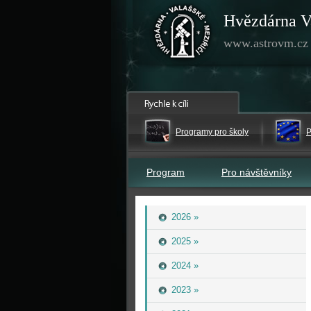
Hvězdárna V
www.astrovm.cz
Programy pro školy
P
Program
Pro návštěvníky
2026 »
2025 »
2024 »
2023 »