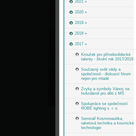
2021 »
2020 »
2019 »
2018 »
2017 »
Kroužek pro přírodovědecké
talenty - školní rok 2017/2018
Současný svět vědy a
společnosti - diskusní fórum
nejen pro mladé
Zvyky a symboly Vánoc na
hvězdárně pro děti z MŠ
Spolupráce se společností
ROBE lighting s. r. o.
Seminář Kosmonautika,
raketová technika a kosmické
technologie