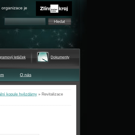
 organizace je
gramový letáček
Dokumenty
em
O nás
ální kopule hvězdárny
»
Revitalizace