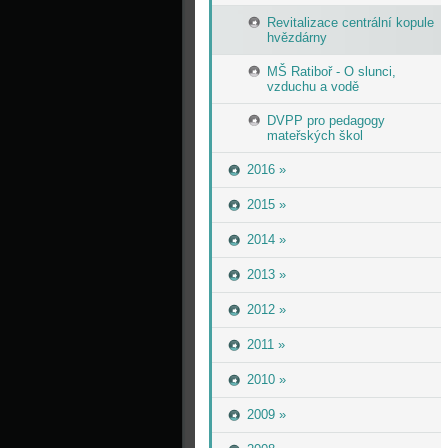
Revitalizace centrální kopule
hvězdárny
MŠ Ratiboř - O slunci,
vzduchu a vodě
DVPP pro pedagogy
mateřských škol
2016 »
2015 »
2014 »
2013 »
2012 »
2011 »
2010 »
2009 »