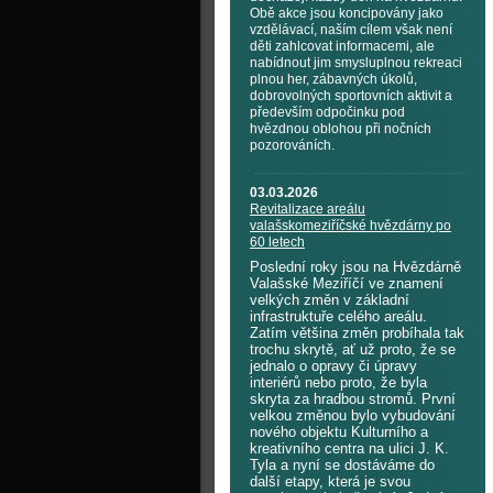
Obě akce jsou koncipovány jako
vzdělávací, naším cílem však není
děti zahlcovat informacemi, ale
nabídnout jim smysluplnou rekreaci
plnou her, zábavných úkolů,
dobrovolných sportovních aktivit a
především odpočinku pod
hvězdnou oblohou při nočních
pozorováních.
03.03.2026
Revitalizace areálu
valašskomeziříčské hvězdárny po
60 letech
Poslední roky jsou na Hvězdárně
Valašské Meziříčí ve znamení
velkých změn v základní
infrastruktuře celého areálu.
Zatím většina změn probíhala tak
trochu skrytě, ať už proto, že se
jednalo o opravy či úpravy
interiérů nebo proto, že byla
skryta za hradbou stromů. První
velkou změnou bylo vybudování
nového objektu Kulturního a
kreativního centra na ulici J. K.
Tyla a nyní se dostáváme do
další etapy, která je svou