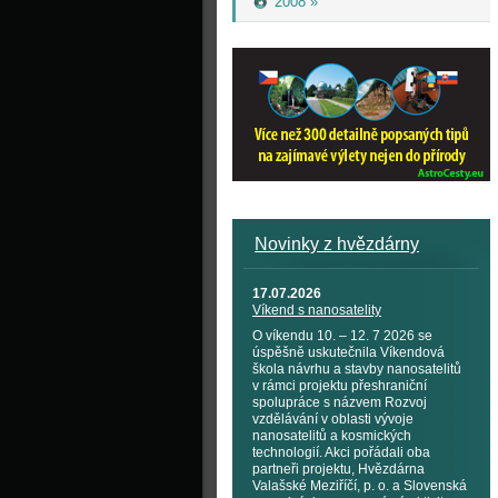
2008 »
Novinky z hvězdárny
17.07.2026
Víkend s nanosatelity
O víkendu 10. – 12. 7 2026 se
úspěšně uskutečnila Víkendová
škola návrhu a stavby nanosatelitů
v rámci projektu přeshraniční
spolupráce s názvem Rozvoj
vzdělávání v oblasti vývoje
nanosatelitů a kosmických
technologií. Akci pořádali oba
partneři projektu, Hvězdárna
Valašské Meziříčí, p. o. a Slovenská