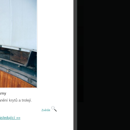
árny
ní krytů a trolejí.
Zvětšit
sledující »»