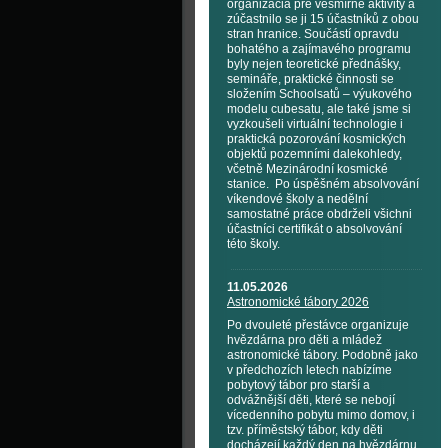
organizácia pre vesmírné aktivity a
zúčastnilo se ji 15 účastníků z obou
stran hranice. Součástí opravdu
bohatého a zajímavého programu
byly nejen teoretické přednášky,
semináře, praktické činnosti se
složením Schoolsatů – výukového
modelu cubesatu, ale také jsme si
vyzkoušeli virtuální technologie i
praktická pozorování kosmických
objektů pozemními dalekohledy,
včetně Mezinárodní kosmické
stanice. Po úspěšném absolvování
víkendové školy a nedělní
samostatné práce obdrželi všichni
účastníci certifikát o absolvování
této školy.
11.05.2026
Astronomické tábory 2026
Po dvouleté přestávce organizuje
hvězdárna pro děti a mládež
astronomické tábory. Podobně jako
v předchozích letech nabízíme
pobytový tábor pro starší a
odvážnější děti, které se nebojí
vícedenního pobytu mimo domov, i
tzv. příměstský tábor, kdy děti
docházejí každý den na hvězdárnu.