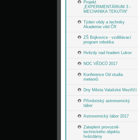
Projekt
„EXPERIMENTÁRIUM 3 -
MECHANIKA TEKUTIN“
Týden vědy a techniky
Akademie věd ČR
ZŠ Bojkovice - vzdělávací
program robotika
Hvězdy nad hradem Lukov
NOC VĚDCŮ 2017
Konference Od studia
meteorů
Dny Města Valašské Meziříčí
Příměstský astronomický
tábor
Astronomický tábor 2017
Zateplení provozně-
technického objektu
hvězdárny