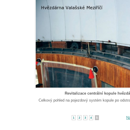
Revitalizace centrální kopule hvězd
Celkový pohled na pojezdový systém kopule po odstraně
Ná
1
2
3
4
5