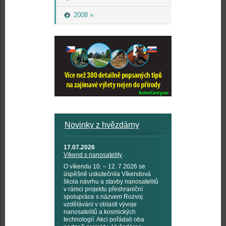
2008 »
Novinky z hvězdárny
17.07.2026
Víkend s nanosatelity
O víkendu 10. – 12. 7 2026 se
úspěšně uskutečnila Víkendová
škola návrhu a stavby nanosatelitů
v rámci projektu přeshraniční
spolupráce s názvem Rozvoj
vzdělávání v oblasti vývoje
nanosatelitů a kosmických
technologií. Akci pořádali oba