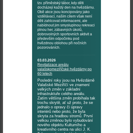
tzv. příměstský tábor, kdy děti
docházejí každý den na hvězdárnu.
Obě akce jsou koncipovány jako
vzdělávací, naším cílem však není
děti zahlcovat informacemi, ale
nabídnout jim smysluplnou rekreaci
plnou her, zábavných úkolů,
dobrovolných sportovních aktivit a
především odpočinku pod
hvězdnou oblohou při nočních
pozorováních.
03.03.2026
Revitalizace areálu
valašskomeziříčské hvězdárny po
60 letech
Poslední roky jsou na Hvězdárně
Valašské Meziříčí ve znamení
velkých změn v základní
infrastruktuře celého areálu.
Zatím většina změn probíhala tak
trochu skrytě, ať už proto, že se
jednalo o opravy či úpravy
interiérů nebo proto, že byla
skryta za hradbou stromů. První
velkou změnou bylo vybudování
nového objektu Kulturního a
kreativního centra na ulici J. K.