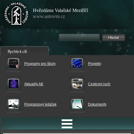
Hvězdárna Valašské Meziříčí
www.astrovm.cz
Programy pro školy
Projekty
Aktuality AK
Cestovní ruch
Programový letáček
Dokumenty