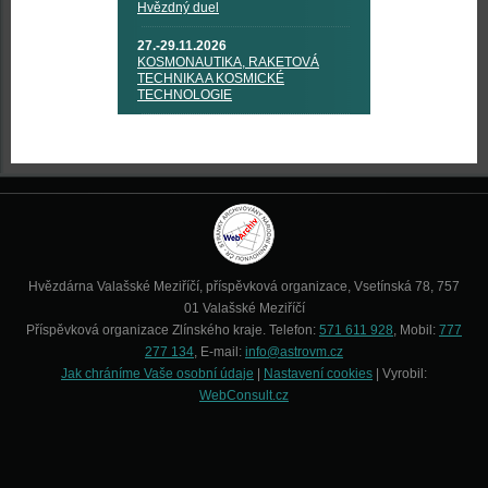
Hvězdný duel
27.-29.11.2026
KOSMONAUTIKA, RAKETOVÁ
TECHNIKA A KOSMICKÉ
TECHNOLOGIE
Hvězdárna Valašské Meziříčí, příspěvková organizace, Vsetínská 78, 757
01 Valašské Meziříčí
Příspěvková organizace Zlínského kraje. Telefon:
571 611 928
, Mobil:
777
277 134
, E-mail:
info@astrovm.cz
Jak chráníme Vaše osobní údaje
|
Nastavení cookies
| Vyrobil:
WebConsult.cz