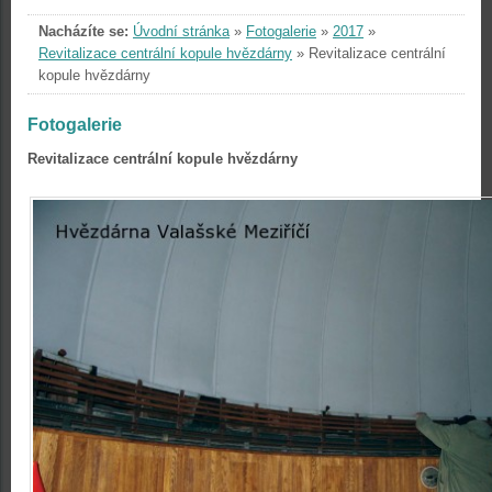
Nacházíte se:
Úvodní stránka
»
Fotogalerie
»
2017
»
Revitalizace centrální kopule hvězdárny
»
Revitalizace centrální
kopule hvězdárny
Fotogalerie
Revitalizace centrální kopule hvězdárny