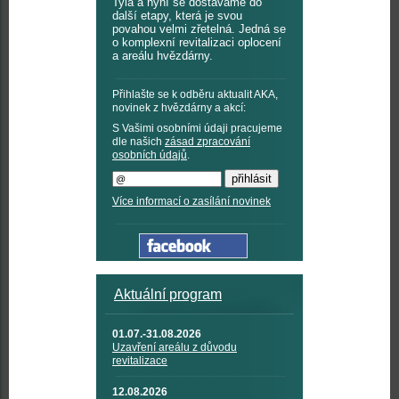
Tyla a nyní se dostáváme do
další etapy, která je svou
povahou velmi zřetelná. Jedná se
o komplexní revitalizaci oplocení
a areálu hvězdárny.
Přihlašte se k odběru aktualit AKA,
novinek z hvězdárny a akcí:
S Vašimi osobními údaji pracujeme
dle našich
zásad zpracování
osobních údajů
.
Více informací o zasílání novinek
Aktuální program
01.07.-31.08.2026
Uzavření areálu z důvodu
revitalizace
12.08.2026