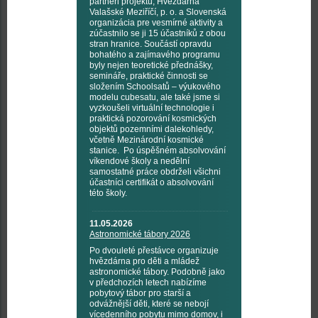
partneři projektu, Hvězdárna
Valašské Meziříčí, p. o. a Slovenská
organizácia pre vesmírné aktivity a
zúčastnilo se ji 15 účastníků z obou
stran hranice. Součástí opravdu
bohatého a zajímavého programu
byly nejen teoretické přednášky,
semináře, praktické činnosti se
složením Schoolsatů – výukového
modelu cubesatu, ale také jsme si
vyzkoušeli virtuální technologie i
praktická pozorování kosmických
objektů pozemními dalekohledy,
včetně Mezinárodní kosmické
stanice. Po úspěšném absolvování
víkendové školy a nedělní
samostatné práce obdrželi všichni
účastníci certifikát o absolvování
této školy.
11.05.2026
Astronomické tábory 2026
Po dvouleté přestávce organizuje
hvězdárna pro děti a mládež
astronomické tábory. Podobně jako
v předchozích letech nabízíme
pobytový tábor pro starší a
odvážnější děti, které se nebojí
vícedenního pobytu mimo domov, i