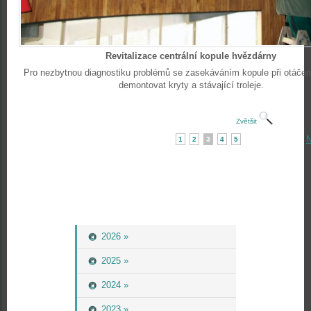
Revitalizace centrální kopule hvězdárny
Pro nezbytnou diagnostiku problémů se zasekáváním kopule při otáčen
demontovat kryty a stávající troleje.
Zvětšit
N
1
2
3
4
5
2026 »
2025 »
2024 »
2023 »