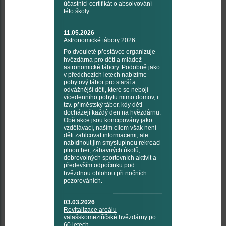
účastníci certifikát o absolvování
této školy.
11.05.2026
Astronomické tábory 2026
Po dvouleté přestávce organizuje
hvězdárna pro děti a mládež
astronomické tábory. Podobně jako
v předchozích letech nabízíme
pobytový tábor pro starší a
odvážnější děti, které se nebojí
vícedenního pobytu mimo domov, i
tzv. příměstský tábor, kdy děti
docházejí každý den na hvězdárnu.
Obě akce jsou koncipovány jako
vzdělávací, naším cílem však není
děti zahlcovat informacemi, ale
nabídnout jim smysluplnou rekreaci
plnou her, zábavných úkolů,
dobrovolných sportovních aktivit a
především odpočinku pod
hvězdnou oblohou při nočních
pozorováních.
03.03.2026
Revitalizace areálu
valašskomeziříčské hvězdárny po
60 letech