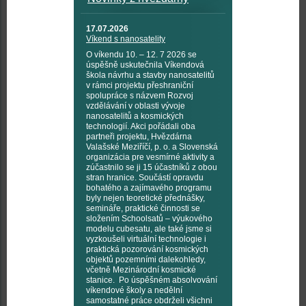
17.07.2026
Víkend s nanosatelity
O víkendu 10. – 12. 7 2026 se
úspěšně uskutečnila Víkendová
škola návrhu a stavby nanosatelitů
v rámci projektu přeshraniční
spolupráce s názvem Rozvoj
vzdělávání v oblasti vývoje
nanosatelitů a kosmických
technologií. Akci pořádali oba
partneři projektu, Hvězdárna
Valašské Meziříčí, p. o. a Slovenská
organizácia pre vesmírné aktivity a
zúčastnilo se ji 15 účastníků z obou
stran hranice. Součástí opravdu
bohatého a zajímavého programu
byly nejen teoretické přednášky,
semináře, praktické činnosti se
složením Schoolsatů – výukového
modelu cubesatu, ale také jsme si
vyzkoušeli virtuální technologie i
praktická pozorování kosmických
objektů pozemními dalekohledy,
včetně Mezinárodní kosmické
stanice. Po úspěšném absolvování
víkendové školy a nedělní
samostatné práce obdrželi všichni