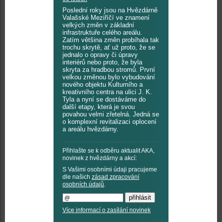
Poslední roky jsou na Hvězdárně
Valašské Meziříčí ve znamení
velkých změn v základní
infrastruktuře celého areálu.
Zatím většina změn probíhala tak
trochu skrytě, ať už proto, že se
jednalo o opravy či úpravy
interiérů nebo proto, že byla
skryta za hradbou stromů. První
velkou změnou bylo vybudování
nového objektu Kulturního a
kreativního centra na ulici J. K.
Tyla a nyní se dostáváme do
další etapy, která je svou
povahou velmi zřetelná. Jedná se
o komplexní revitalizaci oplocení
a areálu hvězdárny.
Přihlašte se k odběru aktualit AKA,
novinek z hvězdárny a akcí:
S Vašimi osobními údaji pracujeme
dle našich
zásad zpracování
osobních údajů
.
Více informací o zasílání novinek