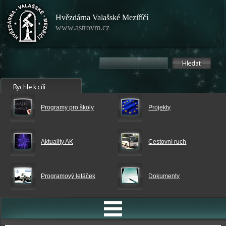
Hvězdárna Valašské Meziříčí
www.astrovm.cz
Programy pro školy
Projekty
Aktuality AK
Cestovní ruch
Programový letáček
Dokumenty