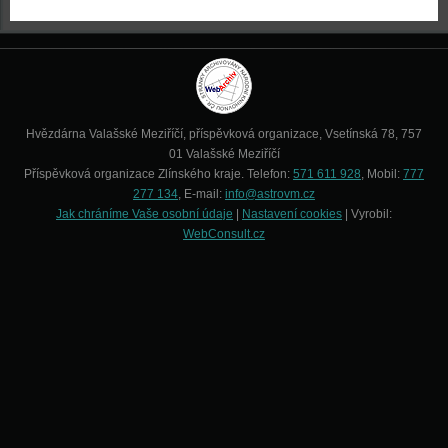
Hvězdárna Valašské Meziříčí, příspěvková organizace, Vsetínská 78, 757
01 Valašské Meziříčí
Příspěvková organizace Zlínského kraje. Telefon:
571 611 928
, Mobil:
777
277 134
, E-mail:
info@astrovm.cz
Jak chráníme Vaše osobní údaje
|
Nastavení cookies
| Vyrobil:
WebConsult.cz