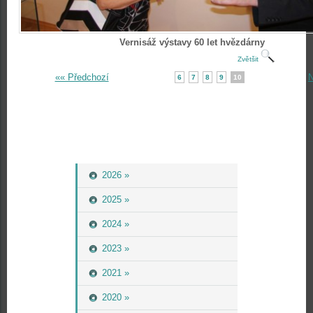
Vernisáž výstavy 60 let hvězdárny
Zvětšit
«« Předchozí
N
6
7
8
9
10
2026 »
2025 »
2024 »
2023 »
2021 »
2020 »