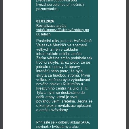
především odpočinku pod
hvězdnou oblohou při nočních
pozorováních.
03.03.2026
Revitalizace areálu
valašskomeziříčské hvězdárny po
60 letech
Poslední roky jsou na Hvězdárně
Valašské Meziříčí ve znamení
velkých změn v základní
infrastruktuře celého areálu.
Zatím většina změn probíhala tak
trochu skrytě, ať už proto, že se
jednalo o opravy či úpravy
interiérů nebo proto, že byla
skryta za hradbou stromů. První
velkou změnou bylo vybudování
nového objektu Kulturního a
kreativního centra na ulici J. K.
Tyla a nyní se dostáváme do
další etapy, která je svou
povahou velmi zřetelná. Jedná se
o komplexní revitalizaci oplocení
a areálu hvězdárny.
Přihlašte se k odběru aktualit AKA,
novinek z hvězdárny a akcí: