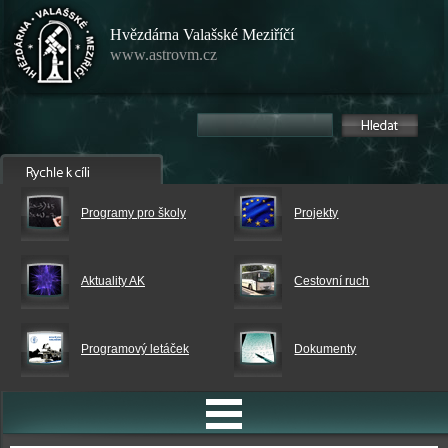
Hvězdárna Valašské Meziříčí
www.astrovm.cz
Programy pro školy
Projekty
Aktuality AK
Cestovní ruch
Programový letáček
Dokumenty