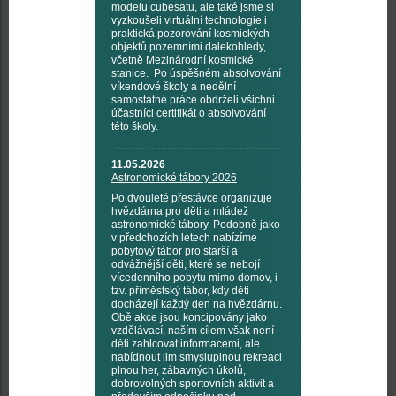
modelu cubesatu, ale také jsme si
vyzkoušeli virtuální technologie i
praktická pozorování kosmických
objektů pozemními dalekohledy,
včetně Mezinárodní kosmické
stanice. Po úspěšném absolvování
víkendové školy a nedělní
samostatné práce obdrželi všichni
účastníci certifikát o absolvování
této školy.
11.05.2026
Astronomické tábory 2026
Po dvouleté přestávce organizuje
hvězdárna pro děti a mládež
astronomické tábory. Podobně jako
v předchozích letech nabízíme
pobytový tábor pro starší a
odvážnější děti, které se nebojí
vícedenního pobytu mimo domov, i
tzv. příměstský tábor, kdy děti
docházejí každý den na hvězdárnu.
Obě akce jsou koncipovány jako
vzdělávací, naším cílem však není
děti zahlcovat informacemi, ale
nabídnout jim smysluplnou rekreaci
plnou her, zábavných úkolů,
dobrovolných sportovních aktivit a