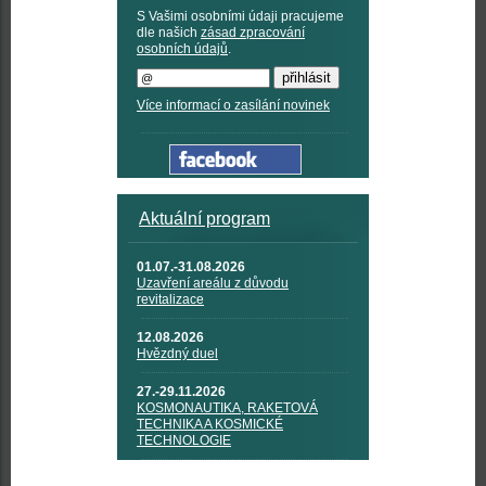
S Vašimi osobními údaji pracujeme
dle našich
zásad zpracování
osobních údajů
.
Více informací o zasílání novinek
Aktuální program
01.07.-31.08.2026
Uzavření areálu z důvodu
revitalizace
12.08.2026
Hvězdný duel
27.-29.11.2026
KOSMONAUTIKA, RAKETOVÁ
TECHNIKA A KOSMICKÉ
TECHNOLOGIE