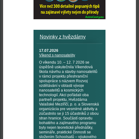
Novinky z hvězdárny
17.07.2026
Víkend s nanosatelity
O víkendu 10. – 12. 7 2026 se
úspěšně uskutečnila Víkendová
škola návrhu a stavby nanosatelitů
v rámci projektu přeshraniční
spolupráce s názvem Rozvoj
vzdělávání v oblasti vývoje
nanosatelitů a kosmických
technologií. Akci pořádali oba
partneři projektu, Hvězdárna
Valašské Meziříčí, p. o. a Slovenská
organizácia pre vesmírné aktivity a
zúčastnilo se ji 15 účastníků z obou
stran hranice. Součástí opravdu
bohatého a zajímavého programu
byly nejen teoretické přednášky,
semináře, praktické činnosti se
složením Schoolsatů – výukového