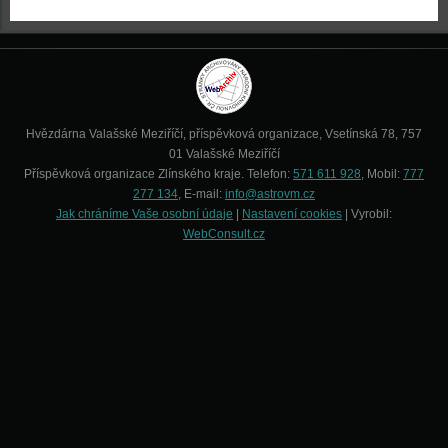
Hvězdárna Valašské Meziříčí, příspěvková organizace, Vsetínská 78, 757
01 Valašské Meziříčí
Příspěvková organizace Zlínského kraje. Telefon:
571 611 928
, Mobil:
777
277 134
, E-mail:
info@astrovm.cz
Jak chráníme Vaše osobní údaje
|
Nastavení cookies
| Vyrobil:
WebConsult.cz