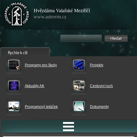
Hvězdárna Valašské Meziříčí
www.astrovm.cz
Programy pro školy
Projekty
Aktuality AK
Cestovní ruch
Programový letáček
Dokumenty