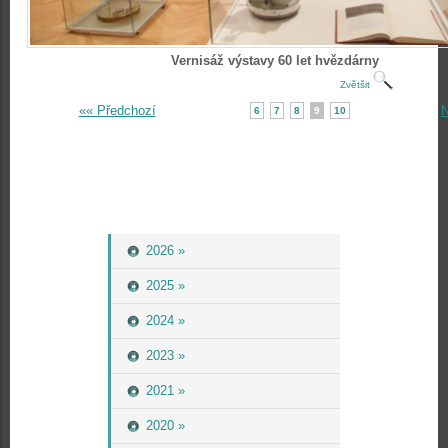
Vernisáž výstavy 60 let hvězdárny
Zvětšit
«« Předchozí
N
6
7
8
9
10
2026 »
2025 »
2024 »
2023 »
2021 »
2020 »