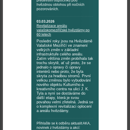
především odpočinku pod
hvězdnou oblohou při nočních
pozorováních.
03.03.2026
Revitalizace areálu
valašskomeziříčské hvězdárny po
60 letech
Poslední roky jsou na Hvězdárně
Valašské Meziříčí ve znamení
velkých změn v základní
infrastruktuře celého areálu.
Zatím většina změn probíhala tak
trochu skrytě, ať už proto, že se
jednalo o opravy či úpravy
interiérů nebo proto, že byla
skryta za hradbou stromů. První
velkou změnou bylo vybudování
nového objektu Kulturního a
kreativního centra na ulici J. K.
Tyla a nyní se dostáváme do
další etapy, která je svou
povahou velmi zřetelná. Jedná se
o komplexní revitalizaci oplocení
a areálu hvězdárny.
Přihlašte se k odběru aktualit AKA,
novinek z hvězdárny a akcí: