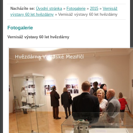
Nacházíte se:
Úvodní stránka
»
Fotogalerie
»
2015
»
Vernisáž
výstavy 60 let hvězdárny
»
Vernisáž výstavy 60 let hvězdárny
Fotogalerie
Vernisáž výstavy 60 let hvězdárny