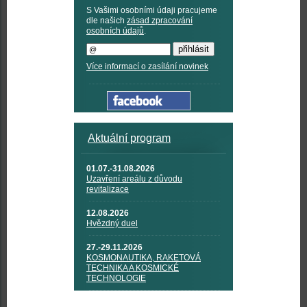
S Vašimi osobními údaji pracujeme
dle našich
zásad zpracování
osobních údajů
.
Více informací o zasílání novinek
Aktuální program
01.07.-31.08.2026
Uzavření areálu z důvodu
revitalizace
12.08.2026
Hvězdný duel
27.-29.11.2026
KOSMONAUTIKA, RAKETOVÁ
TECHNIKA A KOSMICKÉ
TECHNOLOGIE