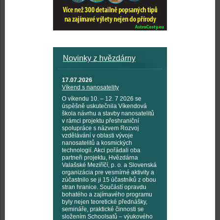
Novinky z hvězdárny
17.07.2026
Víkend s nanosatelity
O víkendu 10. – 12. 7 2026 se
úspěšně uskutečnila Víkendová
škola návrhu a stavby nanosatelitů
v rámci projektu přeshraniční
spolupráce s názvem Rozvoj
vzdělávání v oblasti vývoje
nanosatelitů a kosmických
technologií. Akci pořádali oba
partneři projektu, Hvězdárna
Valašské Meziříčí, p. o. a Slovenská
organizácia pre vesmírné aktivity a
zúčastnilo se ji 15 účastníků z obou
stran hranice. Součástí opravdu
bohatého a zajímavého programu
byly nejen teoretické přednášky,
semináře, praktické činnosti se
složením Schoolsatů – výukového