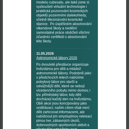
modelu cubesatu, ale také jsme si
vyzkoušeli virtuální technologie i
praktická pozorování kosmických
objektů pozemními dalekohledy,
včetně Mezinárodní kosmické
stanice. Po úspěšném absolvování
víkendové školy a nedělní
samostatné práce obdrželi všichni
účastníci certifikát o absolvování
této školy.
11.05.2026
Astronomické tábory 2026
Po dvouleté přestávce organizuje
hvězdárna pro děti a mládež
astronomické tábory. Podobně jako
v předchozích letech nabízíme
pobytový tábor pro starší a
odvážnější děti, které se nebojí
vícedenního pobytu mimo domov, i
tzv. příměstský tábor, kdy děti
docházejí každý den na hvězdárnu.
Obě akce jsou koncipovány jako
vzdělávací, naším cílem však není
děti zahlcovat informacemi, ale
nabídnout jim smysluplnou rekreaci
plnou her, zábavných úkolů,
dobrovolných sportovních aktivit a