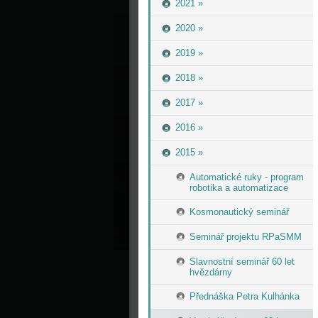
2021 »
2020 »
2019 »
2018 »
2017 »
2016 »
2015 »
Automatické ruky - program
robotika a automatizace
Kosmonautický seminář
Seminář projektu RPaSMM
Slavnostní seminář 60 let
hvězdárny
Přednáška Petra Kulhánka