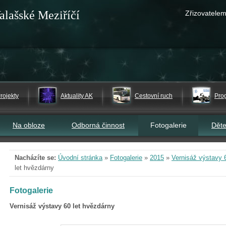
alašské Meziříčí
Zřizovatelem
rojekty
Aktuality AK
Cestovní ruch
Pro
Na obloze
Odborná činnost
Fotogalerie
Dět
Nacházíte se:
Úvodní stránka
»
Fotogalerie
»
2015
»
Vernisáž výstavy 
let hvězdárny
Fotogalerie
Vernisáž výstavy 60 let hvězdárny