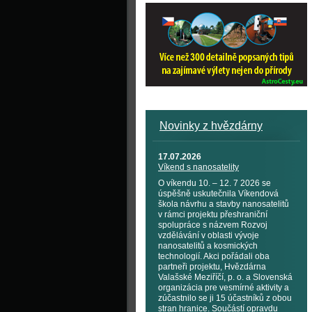
Novinky z hvězdárny
17.07.2026
Víkend s nanosatelity
O víkendu 10. – 12. 7 2026 se
úspěšně uskutečnila Víkendová
škola návrhu a stavby nanosatelitů
v rámci projektu přeshraniční
spolupráce s názvem Rozvoj
vzdělávání v oblasti vývoje
nanosatelitů a kosmických
technologií. Akci pořádali oba
partneři projektu, Hvězdárna
Valašské Meziříčí, p. o. a Slovenská
organizácia pre vesmírné aktivity a
zúčastnilo se ji 15 účastníků z obou
stran hranice. Součástí opravdu