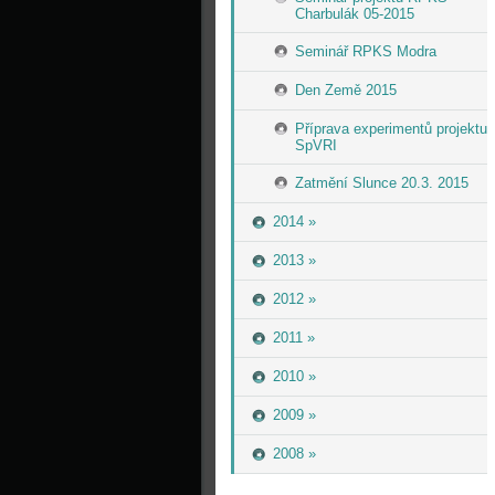
Charbulák 05-2015
Seminář RPKS Modra
Den Země 2015
Příprava experimentů projektu
SpVRI
Zatmění Slunce 20.3. 2015
2014 »
2013 »
2012 »
2011 »
2010 »
2009 »
2008 »