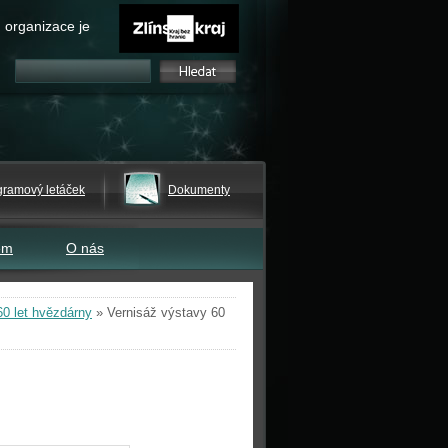
 organizace je
gramový letáček
Dokumenty
em
O nás
60 let hvězdárny
»
Vernisáž výstavy 60