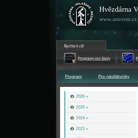
Hvězdárna V
www.astrovm.cz
Programy pro školy
P
Program
Pro návštěvníky
2026 »
2025 »
2024 »
2023 »