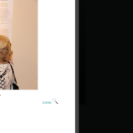
y
Zvětšit