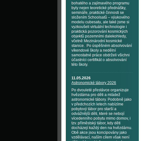
bohatého a zajímavého programu
byly nejen teoretické přednášky,
semináře, praktické činnosti se
složením Schoolsatů – výukového
modelu cubesatu, ale také jsme si
vyzkoušeli virtuální technologie i
praktická pozorování kosmických
objektů pozemními dalekohledy,
včetně Mezinárodní kosmické
stanice. Po úspěšném absolvování
víkendové školy a nedělní
samostatné práce obdrželi všichni
účastníci certifikát o absolvování
této školy.
11.05.2026
Astronomické tábory 2026
Po dvouleté přestávce organizuje
hvězdárna pro děti a mládež
astronomické tábory. Podobně jako
v předchozích letech nabízíme
pobytový tábor pro starší a
odvážnější děti, které se nebojí
vícedenního pobytu mimo domov, i
tzv. příměstský tábor, kdy děti
docházejí každý den na hvězdárnu.
Obě akce jsou koncipovány jako
vzdělávací, naším cílem však není