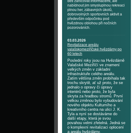
děti zahlcovat informacemi, ale
nabídnout jim smysluplnou rekreaci
plnou her, zábavných úkolů,
dobrovolných sportovních aktivit a
především odpočinku pod
hvězdnou oblohou při nočních
pozorováních.
03.03.2026
Revitalizace areálu
valašskomeziříčské hvězdárny po
60 letech
Poslední roky jsou na Hvězdárně
Valašské Meziříčí ve znamení
velkých změn v základní
infrastruktuře celého areálu.
Zatím většina změn probíhala tak
trochu skrytě, ať už proto, že se
jednalo o opravy či úpravy
interiérů nebo proto, že byla
skryta za hradbou stromů. První
velkou změnou bylo vybudování
nového objektu Kulturního a
kreativního centra na ulici J. K.
Tyla a nyní se dostáváme do
další etapy, která je svou
povahou velmi zřetelná. Jedná se
o komplexní revitalizaci oplocení
a areálu hvězdárny.