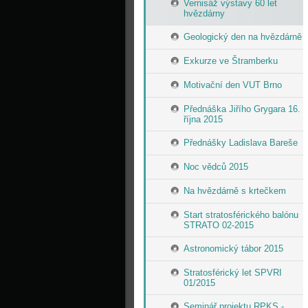
Vernisáž výstavy 60 let
hvězdárny
Geologický den na hvězdárně
Exkurze ve Štramberku
Motivační den VUT Brno
Přednáška Jiřího Grygara 16.
října 2015
Přednášky Ladislava Bareše
Noc vědců 2015
Na hvězdárně s krtečkem
Start stratosférického balónu
STRATO 02-2015
Astronomický tábor 2015
Stratosférický let SPVRI
01/2015
Seminář projektu RPKS -