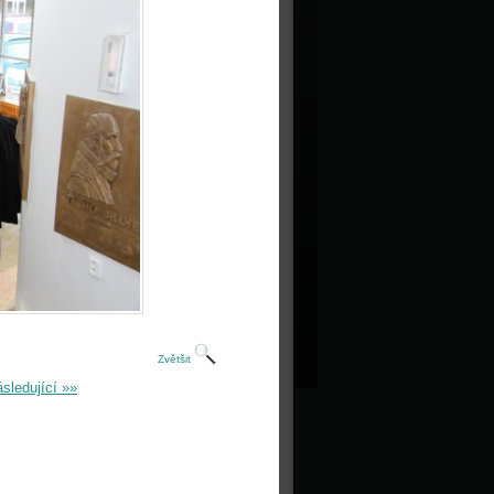
Zvětšit
sledující »»