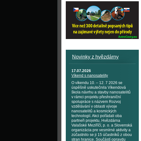
Novinky z hvězdárny
17.07.2026
Víkend s nanosatelity
O víkendu 10. – 12. 7 2026 se
úspěšně uskutečnila Víkendová
škola návrhu a stavby nanosatelitů
v rámci projektu přeshraniční
spolupráce s názvem Rozvoj
vzdělávání v oblasti vývoje
nanosatelitů a kosmických
technologií. Akci pořádali oba
partneři projektu, Hvězdárna
Valašské Meziříčí, p. o. a Slovenská
organizácia pre vesmírné aktivity a
zúčastnilo se ji 15 účastníků z obou
stran hranice. Součástí opravdu