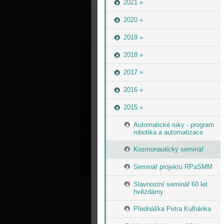
2021 »
2020 »
2019 »
2018 »
2017 »
2016 »
2015 »
Automatické ruky - program
robotika a automatizace
Kosmonautický seminář
Seminář projektu RPaSMM
Slavnostní seminář 60 let
hvězdárny
Přednáška Petra Kulhánka