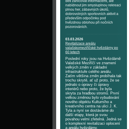
děti zahlcovat informacemi, ale
nabídnout jim smysluplnou rekreaci
plnou her, zábavných úkolů,
dobrovolných sportovních aktivit a
především odpočinku pod
hvězdnou oblohou při nočních
pozorováních.
03.03.2026
Revitalizace areálu
valašskomeziříčské hvězdárny po
60 letech
Poslední roky jsou na Hvězdárně
Valašské Meziříčí ve znamení
velkých změn v základní
infrastruktuře celého areálu.
Zatím většina změn probíhala tak
trochu skrytě, ať už proto, že se
jednalo o opravy či úpravy
interiérů nebo proto, že byla
skryta za hradbou stromů. První
velkou změnou bylo vybudování
nového objektu Kulturního a
kreativního centra na ulici J. K.
Tyla a nyní se dostáváme do
další etapy, která je svou
povahou velmi zřetelná. Jedná se
o komplexní revitalizaci oplocení
a areálu hvězdárny.