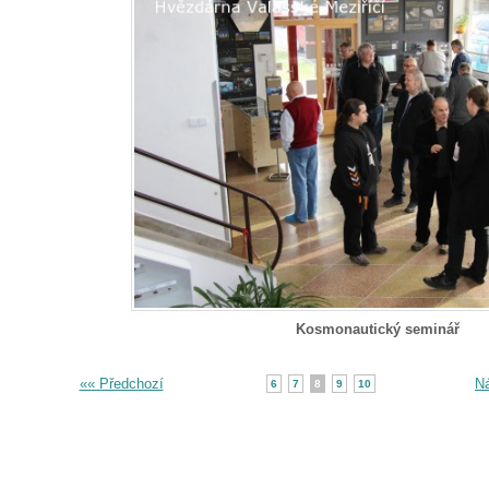
Kosmonautický seminář
«« Předchozí
Ná
6
7
8
9
10