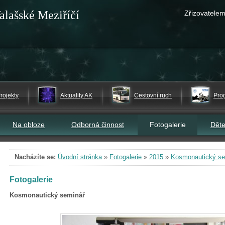
alašské Meziříčí
Zřizovatelem
rojekty
Aktuality AK
Cestovní ruch
Pro
Na obloze
Odborná činnost
Fotogalerie
Dět
Nacházíte se:
Úvodní stránka
»
Fotogalerie
»
2015
»
Kosmonautický se
Fotogalerie
Kosmonautický seminář