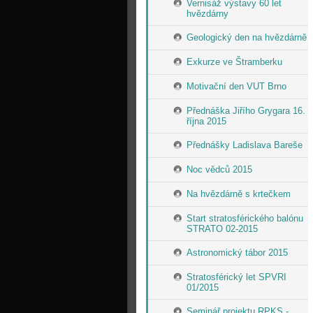
Vernisáž výstavy 60 let
hvězdárny
Geologický den na hvězdárně
Exkurze ve Štramberku
Motivační den VUT Brno
Přednáška Jiřího Grygara 16.
října 2015
Přednášky Ladislava Bareše
Noc vědců 2015
Na hvězdárně s krtečkem
Start stratosférického balónu
STRATO 02-2015
Astronomický tábor 2015
Stratosférický let SPVRI
01/2015
Seminář projektu RPKS -