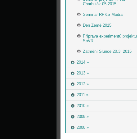
Charbulák 05-2015
Seminář RPKS Modra
Den Země 2015
Příprava experimentů projektu
SpVRI
Zatmění Slunce 20.3. 2015
2014 »
2013 »
2012 »
2011 »
2010 »
2009 »
2008 »