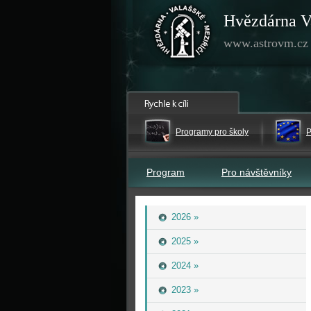
Hvězdárna V
www.astrovm.cz
Programy pro školy
P
Program
Pro návštěvníky
2026 »
2025 »
2024 »
2023 »