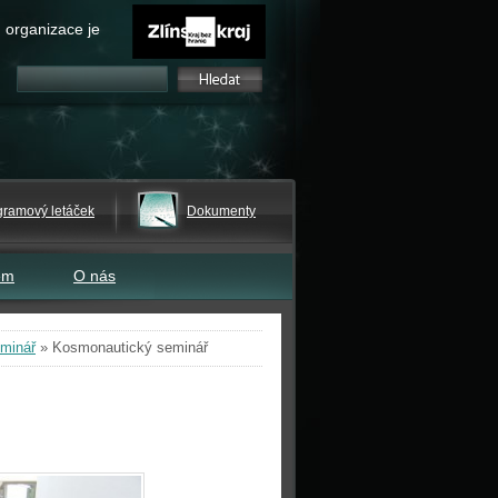
 organizace je
gramový letáček
Dokumenty
em
O nás
minář
»
Kosmonautický seminář