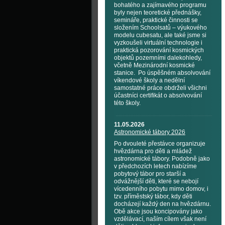
bohatého a zajímavého programu
byly nejen teoretické přednášky,
semináře, praktické činnosti se
složením Schoolsatů – výukového
modelu cubesatu, ale také jsme si
vyzkoušeli virtuální technologie i
praktická pozorování kosmických
objektů pozemními dalekohledy,
včetně Mezinárodní kosmické
stanice. Po úspěšném absolvování
víkendové školy a nedělní
samostatné práce obdrželi všichni
účastníci certifikát o absolvování
této školy.
11.05.2026
Astronomické tábory 2026
Po dvouleté přestávce organizuje
hvězdárna pro děti a mládež
astronomické tábory. Podobně jako
v předchozích letech nabízíme
pobytový tábor pro starší a
odvážnější děti, které se nebojí
vícedenního pobytu mimo domov, i
tzv. příměstský tábor, kdy děti
docházejí každý den na hvězdárnu.
Obě akce jsou koncipovány jako
vzdělávací, naším cílem však není