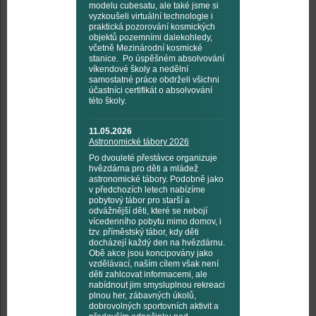
modelu cubesatu, ale také jsme si
vyzkoušeli virtuální technologie i
praktická pozorování kosmických
objektů pozemními dalekohledy,
včetně Mezinárodní kosmické
stanice. Po úspěšném absolvování
víkendové školy a nedělní
samostatné práce obdrželi všichni
účastníci certifikát o absolvování
této školy.
11.05.2026
Astronomické tábory 2026
Po dvouleté přestávce organizuje
hvězdárna pro děti a mládež
astronomické tábory. Podobně jako
v předchozích letech nabízíme
pobytový tábor pro starší a
odvážnější děti, které se nebojí
vícedenního pobytu mimo domov, i
tzv. příměstský tábor, kdy děti
docházejí každý den na hvězdárnu.
Obě akce jsou koncipovány jako
vzdělávací, naším cílem však není
děti zahlcovat informacemi, ale
nabídnout jim smysluplnou rekreaci
plnou her, zábavných úkolů,
dobrovolných sportovních aktivit a