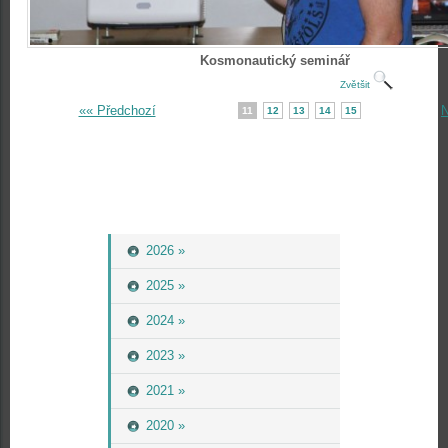
Kosmonautický seminář
Zvětšit
«« Předchozí
N
11
12
13
14
15
2026 »
2025 »
2024 »
2023 »
2021 »
2020 »