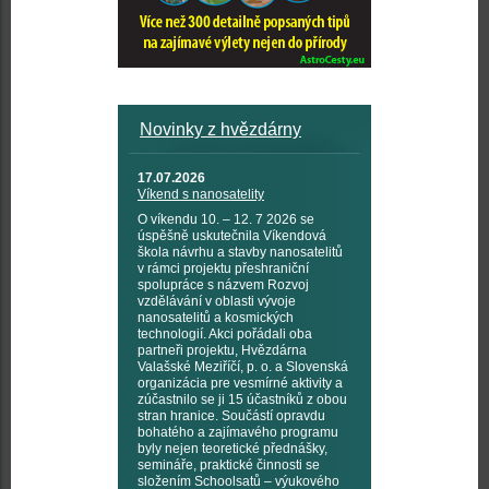
Novinky z hvězdárny
17.07.2026
Víkend s nanosatelity
O víkendu 10. – 12. 7 2026 se
úspěšně uskutečnila Víkendová
škola návrhu a stavby nanosatelitů
v rámci projektu přeshraniční
spolupráce s názvem Rozvoj
vzdělávání v oblasti vývoje
nanosatelitů a kosmických
technologií. Akci pořádali oba
partneři projektu, Hvězdárna
Valašské Meziříčí, p. o. a Slovenská
organizácia pre vesmírné aktivity a
zúčastnilo se ji 15 účastníků z obou
stran hranice. Součástí opravdu
bohatého a zajímavého programu
byly nejen teoretické přednášky,
semináře, praktické činnosti se
složením Schoolsatů – výukového