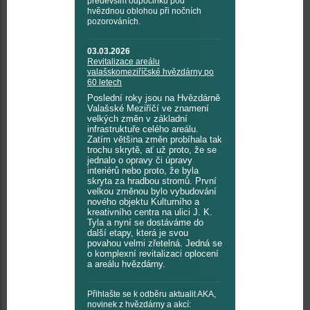
především odpočinku pod
hvězdnou oblohou při nočních
pozorováních.
03.03.2026
Revitalizace areálu
valašskomeziříčské hvězdárny po
60 letech
Poslední roky jsou na Hvězdárně
Valašské Meziříčí ve znamení
velkých změn v základní
infrastruktuře celého areálu.
Zatím většina změn probíhala tak
trochu skrytě, ať už proto, že se
jednalo o opravy či úpravy
interiérů nebo proto, že byla
skryta za hradbou stromů. První
velkou změnou bylo vybudování
nového objektu Kulturního a
kreativního centra na ulici J. K.
Tyla a nyní se dostáváme do
další etapy, která je svou
povahou velmi zřetelná. Jedná se
o komplexní revitalizaci oplocení
a areálu hvězdárny.
Přihlašte se k odběru aktualit AKA,
novinek z hvězdárny a akcí: