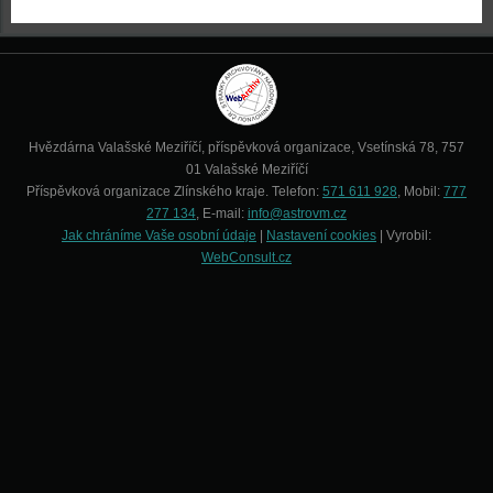
Hvězdárna Valašské Meziříčí, příspěvková organizace, Vsetínská 78, 757
01 Valašské Meziříčí
Příspěvková organizace Zlínského kraje. Telefon:
571 611 928
, Mobil:
777
277 134
, E-mail:
info@astrovm.cz
Jak chráníme Vaše osobní údaje
|
Nastavení cookies
| Vyrobil:
WebConsult.cz