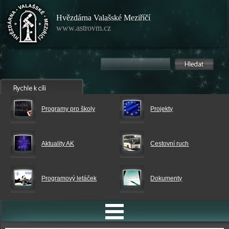
Hvězdárna Valašské Meziříčí
www.astrovm.cz
Programy pro školy
Projekty
Aktuality AK
Cestovní ruch
Programový letáček
Dokumenty