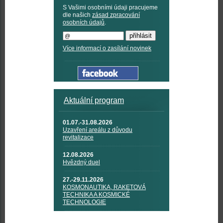
S Vašimi osobními údaji pracujeme
dle našich
zásad zpracování
osobních údajů
.
Více informací o zasílání novinek
Aktuální program
01.07.-31.08.2026
Uzavření areálu z důvodu
revitalizace
12.08.2026
Hvězdný duel
27.-29.11.2026
KOSMONAUTIKA, RAKETOVÁ
TECHNIKA A KOSMICKÉ
TECHNOLOGIE