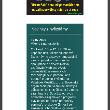
Novinky z hvězdárny
17.07.2026
Víkend s nanosatelity
O víkendu 10. – 12. 7 2026 se
úspěšně uskutečnila Víkendová
škola návrhu a stavby nanosatelitů
v rámci projektu přeshraniční
spolupráce s názvem Rozvoj
vzdělávání v oblasti vývoje
nanosatelitů a kosmických
technologií. Akci pořádali oba
partneři projektu, Hvězdárna
Valašské Meziříčí, p. o. a Slovenská
organizácia pre vesmírné aktivity a
zúčastnilo se ji 15 účastníků z obou
stran hranice. Součástí opravdu
bohatého a zajímavého programu
byly nejen teoretické přednášky,
semináře, praktické činnosti se
složením Schoolsatů – výukového