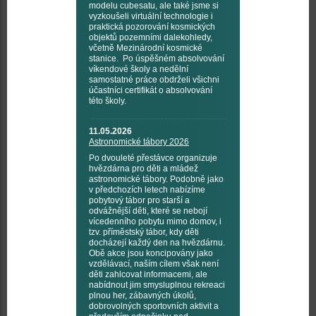
modelu cubesatu, ale také jsme si
vyzkoušeli virtuální technologie i
praktická pozorování kosmických
objektů pozemními dalekohledy,
včetně Mezinárodní kosmické
stanice. Po úspěšném absolvování
víkendové školy a nedělní
samostatné práce obdrželi všichni
účastníci certifikát o absolvování
této školy.
11.05.2026
Astronomické tábory 2026
Po dvouleté přestávce organizuje
hvězdárna pro děti a mládež
astronomické tábory. Podobně jako
v předchozích letech nabízíme
pobytový tábor pro starší a
odvážnější děti, které se nebojí
vícedenního pobytu mimo domov, i
tzv. příměstský tábor, kdy děti
docházejí každý den na hvězdárnu.
Obě akce jsou koncipovány jako
vzdělávací, naším cílem však není
děti zahlcovat informacemi, ale
nabídnout jim smysluplnou rekreaci
plnou her, zábavných úkolů,
dobrovolných sportovních aktivit a