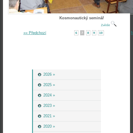
Kosmonautický seminář
Zvětšit
«« Předchozí
N
6
7
8
9
10
2026 »
2025 »
2024 »
2023 »
2021 »
2020 »