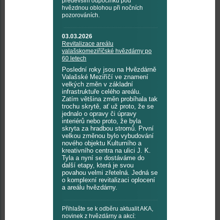
především odpočinku pod
hvězdnou oblohou při nočních
pozorováních.
03.03.2026
Revitalizace areálu
valašskomeziříčské hvězdárny po
60 letech
Poslední roky jsou na Hvězdárně
Valašské Meziříčí ve znamení
velkých změn v základní
infrastruktuře celého areálu.
Zatím většina změn probíhala tak
trochu skrytě, ať už proto, že se
jednalo o opravy či úpravy
interiérů nebo proto, že byla
skryta za hradbou stromů. První
velkou změnou bylo vybudování
nového objektu Kulturního a
kreativního centra na ulici J. K.
Tyla a nyní se dostáváme do
další etapy, která je svou
povahou velmi zřetelná. Jedná se
o komplexní revitalizaci oplocení
a areálu hvězdárny.
Přihlašte se k odběru aktualit AKA,
novinek z hvězdárny a akcí: