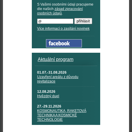
S Vašimi osobními údaji pracujeme
dle našich
zásad zpracování
osobních údajů
.
Více informací o zasílání novinek
Aktuální program
01.07.-31.08.2026
Uzavření areálu z důvodu
revitalizace
12.08.2026
Hvězdný duel
27.-29.11.2026
KOSMONAUTIKA, RAKETOVÁ
TECHNIKA A KOSMICKÉ
TECHNOLOGIE