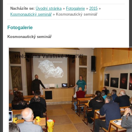
Nacházíte se:
Úvodní stránka
»
Fotogalerie
»
2015
»
Kosmonautický seminář
»
Kosmonautický seminář
Fotogalerie
Kosmonautický seminář