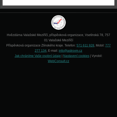
Hvězdárna Valašské Meziříčí, příspěvková organizace, Vsetínská 78, 757
01 Valašské Meziříčí
Příspěvková organizace Zlínského kraje. Telefon:
571 611 928
, Mobil:
777
277 134
, E-mail:
info@astrovm.cz
Jak chráníme Vaše osobní údaje
|
Nastavení cookies
| Vyrobil:
WebConsult.cz