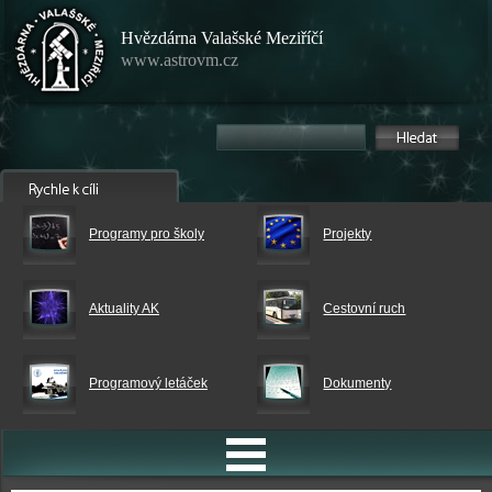
Hvězdárna Valašské Meziříčí
www.astrovm.cz
Programy pro školy
Projekty
Aktuality AK
Cestovní ruch
Programový letáček
Dokumenty