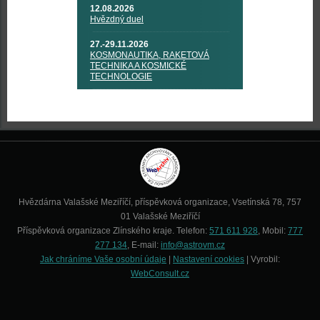
12.08.2026
Hvězdný duel
27.-29.11.2026
KOSMONAUTIKA, RAKETOVÁ
TECHNIKA A KOSMICKÉ
TECHNOLOGIE
Hvězdárna Valašské Meziříčí, příspěvková organizace, Vsetínská 78, 757
01 Valašské Meziříčí
Příspěvková organizace Zlínského kraje. Telefon:
571 611 928
, Mobil:
777
277 134
, E-mail:
info@astrovm.cz
Jak chráníme Vaše osobní údaje
|
Nastavení cookies
| Vyrobil:
WebConsult.cz