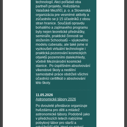
technologií. Akci pořádali oba
partneři projektu, Hvězdárna
Valašské Meziříčí, p. o. a Slovenská
organizácia pre vesmírné aktivity a
zúčastnilo se ji 15 účastníků z obou
stran hranice. Součástí opravdu
bohatého a zajímavého programu
byly nejen teoretické přednášky,
semináře, praktické činnosti se
složením Schoolsatů – výukového
modelu cubesatu, ale také jsme si
vyzkoušeli virtuální technologie i
praktická pozorování kosmických
objektů pozemními dalekohledy,
včetně Mezinárodní kosmické
stanice. Po úspěšném absolvování
víkendové školy a nedělní
samostatné práce obdrželi všichni
účastníci certifikát o absolvování
této školy.
11.05.2026
Astronomické tábory 2026
Po dvouleté přestávce organizuje
hvězdárna pro děti a mládež
astronomické tábory. Podobně jako
v předchozích letech nabízíme
pobytový tábor pro starší a