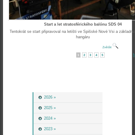
Start a let stratosférického balónu SDS 04
Tentokrát se start připravoval na letišti ve Spišské Nové Vsi a základn
hangáru
Zvětšit
N
1
2
3
4
5
2026 »
2025 »
2024 »
2023 »