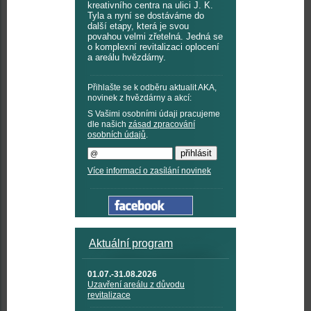
kreativního centra na ulici J. K.
Tyla a nyní se dostáváme do
další etapy, která je svou
povahou velmi zřetelná. Jedná se
o komplexní revitalizaci oplocení
a areálu hvězdárny.
Přihlašte se k odběru aktualit AKA,
novinek z hvězdárny a akcí:
S Vašimi osobními údaji pracujeme
dle našich
zásad zpracování
osobních údajů
.
Více informací o zasílání novinek
Aktuální program
01.07.-31.08.2026
Uzavření areálu z důvodu
revitalizace