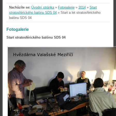
Nacházíte se:
Úvodní stránka
»
Fotogalerie
»
2014
»
Start
stratosférického balónu SDS 04
»
Start a let stratosférického
balónu SDS 04
Fotogalerie
Start stratosférického balónu SDS 04