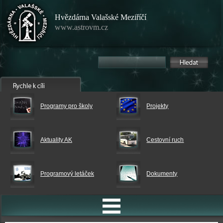
Hvězdárna Valašské Meziříčí
www.astrovm.cz
Programy pro školy
Projekty
Aktuality AK
Cestovní ruch
Programový letáček
Dokumenty