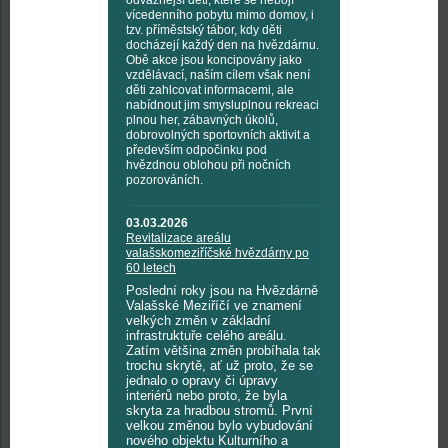
odvážnější děti, které se nebojí
vícedenního pobytu mimo domov, i
tzv. příměstský tábor, kdy děti
docházejí každý den na hvězdárnu.
Obě akce jsou koncipovány jako
vzdělávací, naším cílem však není
děti zahlcovat informacemi, ale
nabídnout jim smysluplnou rekreaci
plnou her, zábavných úkolů,
dobrovolných sportovních aktivit a
především odpočinku pod
hvězdnou oblohou při nočních
pozorováních.
03.03.2026
Revitalizace areálu
valašskomeziříčské hvězdárny po
60 letech
Poslední roky jsou na Hvězdárně
Valašské Meziříčí ve znamení
velkých změn v základní
infrastruktuře celého areálu.
Zatím většina změn probíhala tak
trochu skrytě, ať už proto, že se
jednalo o opravy či úpravy
interiérů nebo proto, že byla
skryta za hradbou stromů. První
velkou změnou bylo vybudování
nového objektu Kulturního a