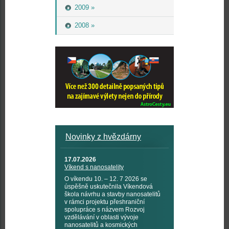
2009 »
2008 »
Novinky z hvězdárny
17.07.2026
Víkend s nanosatelity
O víkendu 10. – 12. 7 2026 se
úspěšně uskutečnila Víkendová
škola návrhu a stavby nanosatelitů
v rámci projektu přeshraniční
spolupráce s názvem Rozvoj
vzdělávání v oblasti vývoje
nanosatelitů a kosmických