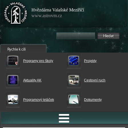
Hvězdárna Valašské Meziříčí
www.astrovm.cz
Programy pro školy
Projekty
Aktuality AK
Cestovní ruch
Programový letáček
Dokumenty