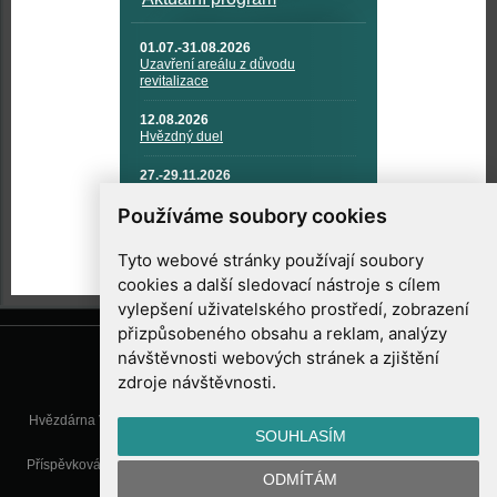
01.07.-31.08.2026
Uzavření areálu z důvodu
revitalizace
12.08.2026
Hvězdný duel
27.-29.11.2026
KOSMONAUTIKA, RAKETOVÁ
TECHNIKA A KOSMICKÉ
Používáme soubory cookies
TECHNOLOGIE
Tyto webové stránky používají soubory
cookies a další sledovací nástroje s cílem
vylepšení uživatelského prostředí, zobrazení
přizpůsobeného obsahu a reklam, analýzy
návštěvnosti webových stránek a zjištění
zdroje návštěvnosti.
Hvězdárna Valašské Meziříčí, příspěvková organizace, Vsetínská 78, 757
SOUHLASÍM
01 Valašské Meziříčí
Příspěvková organizace Zlínského kraje. Telefon:
571 611 928
, Mobil:
777
ODMÍTÁM
277 134
, E-mail:
info@astrovm.cz