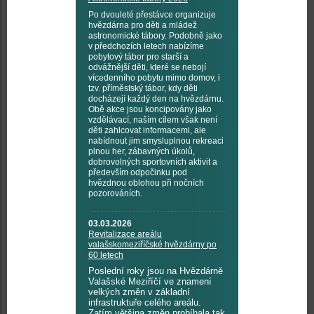
Po dvouleté přestávce organizuje
hvězdárna pro děti a mládež
astronomické tábory. Podobně jako
v předchozích letech nabízíme
pobytový tábor pro starší a
odvážnější děti, které se nebojí
vícedenního pobytu mimo domov, i
tzv. příměstský tábor, kdy děti
docházejí každý den na hvězdárnu.
Obě akce jsou koncipovány jako
vzdělávací, naším cílem však není
děti zahlcovat informacemi, ale
nabídnout jim smysluplnou rekreaci
plnou her, zábavných úkolů,
dobrovolných sportovních aktivit a
především odpočinku pod
hvězdnou oblohou při nočních
pozorováních.
03.03.2026
Revitalizace areálu
valašskomeziříčské hvězdárny po
60 letech
Poslední roky jsou na Hvězdárně
Valašské Meziříčí ve znamení
velkých změn v základní
infrastruktuře celého areálu.
Zatím většina změn probíhala tak