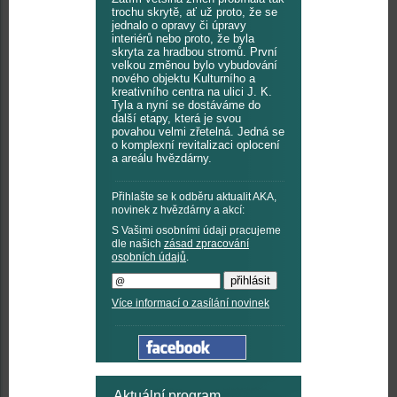
trochu skrytě, ať už proto, že se
jednalo o opravy či úpravy
interiérů nebo proto, že byla
skryta za hradbou stromů. První
velkou změnou bylo vybudování
nového objektu Kulturního a
kreativního centra na ulici J. K.
Tyla a nyní se dostáváme do
další etapy, která je svou
povahou velmi zřetelná. Jedná se
o komplexní revitalizaci oplocení
a areálu hvězdárny.
Přihlašte se k odběru aktualit AKA,
novinek z hvězdárny a akcí:
S Vašimi osobními údaji pracujeme
dle našich
zásad zpracování
osobních údajů
.
Více informací o zasílání novinek
Aktuální program