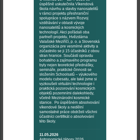
úspěšně uskutečnila Víkendová
škola návrhu a stavby nanosatelitů
v rámci projektu přeshraniční
spolupráce s názvem Rozvoj
vzdělávání v oblasti vývoje
nanosatelitů a kosmických
technologií. Akci pořádali oba
partneři projektu, Hvězdárna
Valašské Meziříčí, p. o. a Slovenská
organizácia pre vesmírné aktivity a
zúčastnilo se ji 15 účastníků z obou
stran hranice. Součástí opravdu
bohatého a zajímavého programu
byly nejen teoretické přednášky,
semináře, praktické činnosti se
složením Schoolsatů – výukového
modelu cubesatu, ale také jsme si
vyzkoušeli virtuální technologie i
praktická pozorování kosmických
objektů pozemními dalekohledy,
včetně Mezinárodní kosmické
stanice. Po úspěšném absolvování
víkendové školy a nedělní
samostatné práce obdrželi všichni
účastníci certifikát o absolvování
této školy.
11.05.2026
Astronomické tábory 2026