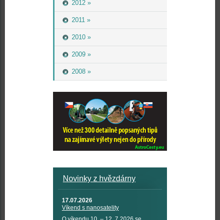
2012 »
2011 »
2010 »
2009 »
2008 »
Novinky z hvězdárny
17.07.2026
Víkend s nanosatelity
O víkendu 10. – 12. 7 2026 se