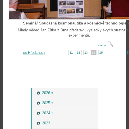
Seminář Současná kosmonautika a kosmické technologie 
Mladý vědec Jan Zítka z Brna představil výsledky svých stratosfé
experimentů.
Zvětšit
«« Předchozí
N
11
12
13
14
15
2026 »
2025 »
2024 »
2023 »