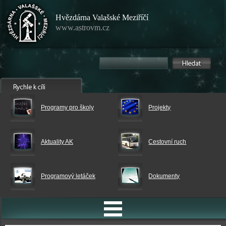
Hvězdárna Valašské Meziříčí
www.astrovm.cz
Programy pro školy
Projekty
Aktuality AK
Cestovní ruch
Programový letáček
Dokumenty