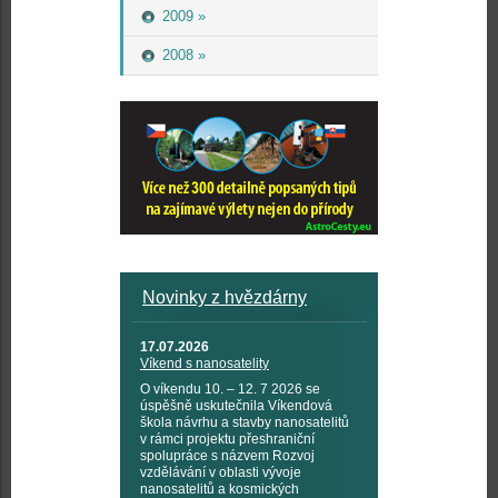
2009 »
2008 »
Novinky z hvězdárny
17.07.2026
Víkend s nanosatelity
O víkendu 10. – 12. 7 2026 se
úspěšně uskutečnila Víkendová
škola návrhu a stavby nanosatelitů
v rámci projektu přeshraniční
spolupráce s názvem Rozvoj
vzdělávání v oblasti vývoje
nanosatelitů a kosmických