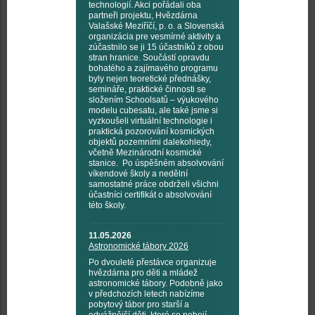
technologií. Akci pořádali oba
partneři projektu, Hvězdárna
Valašské Meziříčí, p. o. a Slovenská
organizácia pre vesmírné aktivity a
zúčastnilo se ji 15 účastníků z obou
stran hranice. Součástí opravdu
bohatého a zajímavého programu
byly nejen teoretické přednášky,
semináře, praktické činnosti se
složením Schoolsatů – výukového
modelu cubesatu, ale také jsme si
vyzkoušeli virtuální technologie i
praktická pozorování kosmických
objektů pozemními dalekohledy,
včetně Mezinárodní kosmické
stanice. Po úspěšném absolvování
víkendové školy a nedělní
samostatné práce obdrželi všichni
účastníci certifikát o absolvování
této školy.
11.05.2026
Astronomické tábory 2026
Po dvouleté přestávce organizuje
hvězdárna pro děti a mládež
astronomické tábory. Podobně jako
v předchozích letech nabízíme
pobytový tábor pro starší a