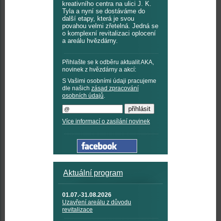
kreativního centra na ulici J. K.
Tyla a nyní se dostáváme do
další etapy, která je svou
povahou velmi zřetelná. Jedná se
o komplexní revitalizaci oplocení
a areálu hvězdárny.
Přihlašte se k odběru aktualit AKA,
novinek z hvězdárny a akcí:
S Vašimi osobními údaji pracujeme
dle našich
zásad zpracování
osobních údajů
.
Více informací o zasílání novinek
Aktuální program
01.07.-31.08.2026
Uzavření areálu z důvodu
revitalizace