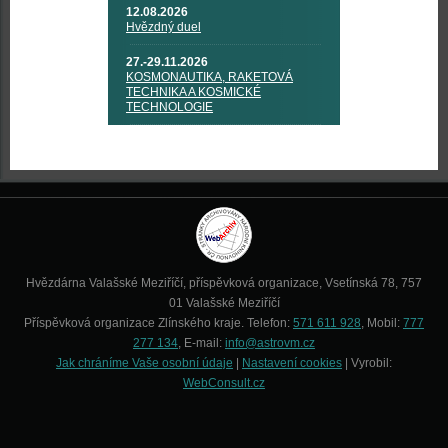
12.08.2026
Hvězdný duel
27.-29.11.2026
KOSMONAUTIKA, RAKETOVÁ
TECHNIKA A KOSMICKÉ
TECHNOLOGIE
Hvězdárna Valašské Meziříčí, příspěvková organizace, Vsetínská 78, 757
01 Valašské Meziříčí
Příspěvková organizace Zlínského kraje. Telefon:
571 611 928
, Mobil:
777
277 134
, E-mail:
info@astrovm.cz
Jak chráníme Vaše osobní údaje
|
Nastavení cookies
| Vyrobil:
WebConsult.cz