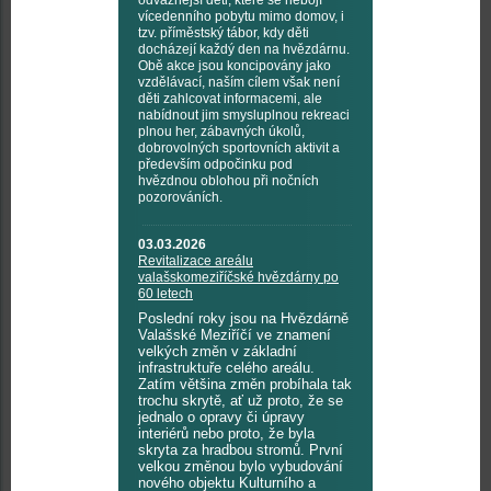
odvážnější děti, které se nebojí
vícedenního pobytu mimo domov, i
tzv. příměstský tábor, kdy děti
docházejí každý den na hvězdárnu.
Obě akce jsou koncipovány jako
vzdělávací, naším cílem však není
děti zahlcovat informacemi, ale
nabídnout jim smysluplnou rekreaci
plnou her, zábavných úkolů,
dobrovolných sportovních aktivit a
především odpočinku pod
hvězdnou oblohou při nočních
pozorováních.
03.03.2026
Revitalizace areálu
valašskomeziříčské hvězdárny po
60 letech
Poslední roky jsou na Hvězdárně
Valašské Meziříčí ve znamení
velkých změn v základní
infrastruktuře celého areálu.
Zatím většina změn probíhala tak
trochu skrytě, ať už proto, že se
jednalo o opravy či úpravy
interiérů nebo proto, že byla
skryta za hradbou stromů. První
velkou změnou bylo vybudování
nového objektu Kulturního a